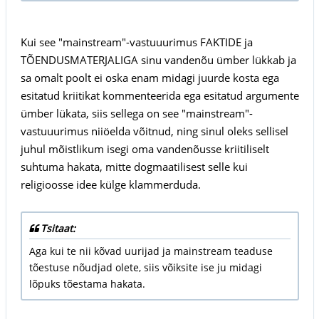
Kui see "mainstream"-vastuuurimus FAKTIDE ja
TÕENDUSMATERJALIGA sinu vandenõu ümber lükkab ja
sa omalt poolt ei oska enam midagi juurde kosta ega
esitatud kriitikat kommenteerida ega esitatud argumente
ümber lükata, siis sellega on see "mainstream"-
vastuuurimus niiöelda võitnud, ning sinul oleks sellisel
juhul mõistlikum isegi oma vandenõusse kriitiliselt
suhtuma hakata, mitte dogmaatilisest selle kui
religioosse idee külge klammerduda.
Tsitaat:
Aga kui te nii kõvad uurijad ja mainstream teaduse
tõestuse nõudjad olete, siis võiksite ise ju midagi
lõpuks tõestama hakata.