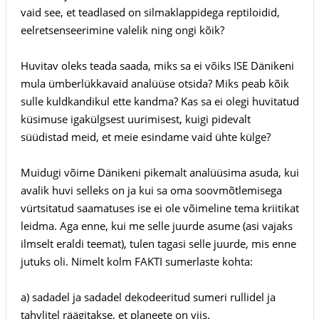
vaid see, et teadlased on silmaklappidega reptiloidid,
eelretsenseerimine valelik ning ongi kõik?
Huvitav oleks teada saada, miks sa ei võiks ISE Dänikeni
mula ümberlükkavaid analüüse otsida? Miks peab kõik
sulle kuldkandikul ette kandma? Kas sa ei olegi huvitatud
küsimuse igakülgsest uurimisest, kuigi pidevalt
süüdistad meid, et meie esindame vaid ühte külge?
Muidugi võime Dänikeni pikemalt analüüsima asuda, kui
avalik huvi selleks on ja kui sa oma soovmõtlemisega
vürtsitatud saamatuses ise ei ole võimeline tema kriitikat
leidma. Aga enne, kui me selle juurde asume (asi vajaks
ilmselt eraldi teemat), tulen tagasi selle juurde, mis enne
jutuks oli. Nimelt kolm FAKTI sumerlaste kohta:
a) sadadel ja sadadel dekodeeritud sumeri rullidel ja
tahvlitel räägitakse, et planeete on viis.