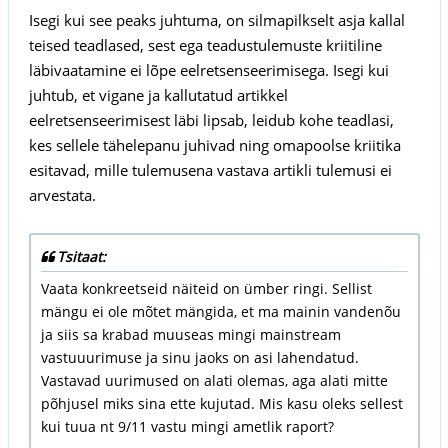
Isegi kui see peaks juhtuma, on silmapilkselt asja kallal
teised teadlased, sest ega teadustulemuste kriitiline
läbivaatamine ei lõpe eelretsenseerimisega. Isegi kui
juhtub, et vigane ja kallutatud artikkel
eelretsenseerimisest läbi lipsab, leidub kohe teadlasi,
kes sellele tähelepanu juhivad ning omapoolse kriitika
esitavad, mille tulemusena vastava artikli tulemusi ei
arvestata.
Tsitaat:
Vaata konkreetseid näiteid on ümber ringi. Sellist
mängu ei ole mõtet mängida, et ma mainin vandenõu
ja siis sa krabad muuseas mingi mainstream
vastuuurimuse ja sinu jaoks on asi lahendatud.
Vastavad uurimused on alati olemas, aga alati mitte
põhjusel miks sina ette kujutad. Mis kasu oleks sellest
kui tuua nt 9/11 vastu mingi ametlik raport?