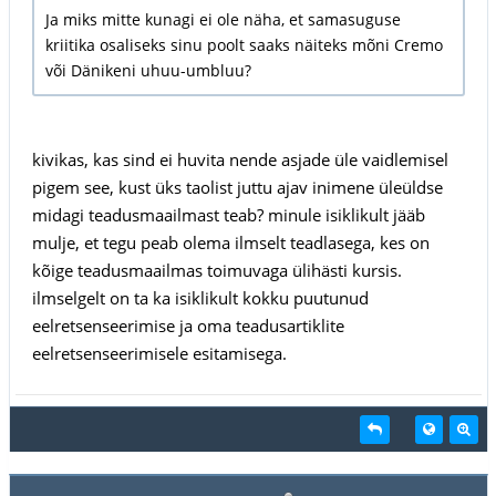
Ja miks mitte kunagi ei ole näha, et samasuguse
kriitika osaliseks sinu poolt saaks näiteks mõni Cremo
või Dänikeni uhuu-umbluu?
kivikas, kas sind ei huvita nende asjade üle vaidlemisel
pigem see, kust üks taolist juttu ajav inimene üleüldse
midagi teadusmaailmast teab? minule isiklikult jääb
mulje, et tegu peab olema ilmselt teadlasega, kes on
kõige teadusmaailmas toimuvaga ülihästi kursis.
ilmselgelt on ta ka isiklikult kokku puutunud
eelretsenseerimise ja oma teadusartiklite
eelretsenseerimisele esitamisega.