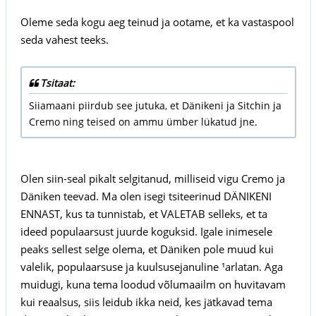
Oleme seda kogu aeg teinud ja ootame, et ka vastaspool
seda vahest teeks.
Tsitaat:
Siiamaani piirdub see jutuka, et Dänikeni ja Sitchin ja
Cremo ning teised on ammu ümber lükatud jne.
Olen siin-seal pikalt selgitanud, milliseid vigu Cremo ja
Däniken teevad. Ma olen isegi tsiteerinud DÄNIKENI
ENNAST, kus ta tunnistab, et VALETAB selleks, et ta
ideed populaarsust juurde koguksid. Igale inimesele
peaks sellest selge olema, et Däniken pole muud kui
valelik, populaarsuse ja kuulsusejanuline ¹arlatan. Aga
muidugi, kuna tema loodud võlumaailm on huvitavam
kui reaalsus, siis leidub ikka neid, kes jätkavad tema