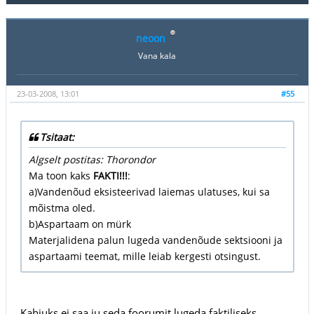
neoon
Vana kala
23-03-2008, 13:01
#55
Tsitaat:
Algselt postitas: Thorondor
Ma toon kaks
FAKTI!!!
:
a)Vandenõud eksisteerivad laiemas ulatuses, kui sa
mõistma oled.
b)Aspartaam on mürk
Materjalidena palun lugeda vandenõude sektsiooni ja
aspartaami teemat, mille leiab kergesti otsingust.
Kahjuks ei saa ju seda foorumit lugeda faktiliseks