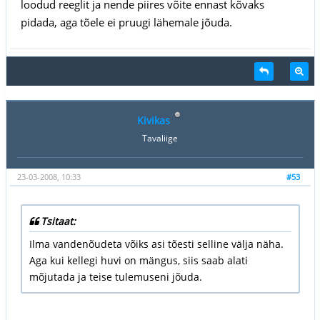
loodud reeglit ja nende piires võite ennast kõvaks
pidada, aga tõele ei pruugi lähemale jõuda.
Kivikas
Tavaliige
23-03-2008, 10:33
#53
Tsitaat:
Ilma vandenõudeta võiks asi tõesti selline välja näha.
Aga kui kellegi huvi on mängus, siis saab alati
mõjutada ja teise tulemuseni jõuda.