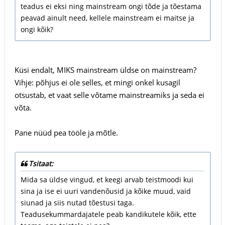
teadus ei eksi ning mainstream ongi tõde ja tõestama
peavad ainult need, kellele mainstream ei maitse ja
ongi kõik?
Küsi endalt, MIKS mainstream üldse on mainstream?
Vihje: põhjus ei ole selles, et mingi onkel kusagil
otsustab, et vaat selle võtame mainstreamiks ja seda ei
võta.
Pane nüüd pea tööle ja mõtle.
Tsitaat:
Mida sa üldse vingud, et keegi arvab teistmoodi kui
sina ja ise ei uuri vandenõusid ja kõike muud, vaid
siunad ja siis nutad tõestusi taga.
Teadusekummardajatele peab kandikutele kõik, ette