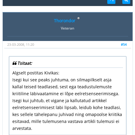
Thorondor
Veteran
23-03-2008, 11:20
#54
Tsitaat:
Algselt postitas Kivikas:
Isegi kui see peaks juhtuma, on silmapilkselt asja
kallal teised teadlased, sest ega teadustulemuste
kriitiline läbivaatamine ei lõpe eelretsenseerimisega.
Isegi kui juhtub, et vigane ja kallutatud artikkel
eelretsenseerimisest läbi lipsab, leidub kohe teadlasi,
kes sellele tähelepanu juhivad ning omapoolse kriitika
esitavad, mille tulemusena vastava artikli tulemusi ei
arvestata.