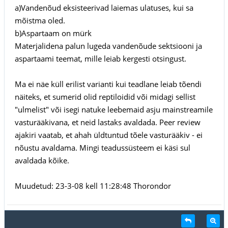
a)Vandenõud eksisteerivad laiemas ulatuses, kui sa
mõistma oled.
b)Aspartaam on mürk
Materjalidena palun lugeda vandenõude sektsiooni ja
aspartaami teemat, mille leiab kergesti otsingust.
Ma ei näe küll erilist varianti kui teadlane leiab tõendi
näiteks, et sumerid olid reptiloidid või midagi sellist
"ulmelist" või isegi natuke leebemaid asju mainstreamile
vasturääkivana, et neid lastaks avaldada. Peer review
ajakiri vaatab, et ahah üldtuntud tõele vasturääkiv - ei
nõustu avaldama. Mingi teadussüsteem ei käsi sul
avaldada kõike.
Muudetud: 23-3-08 kell 11:28:48 Thorondor