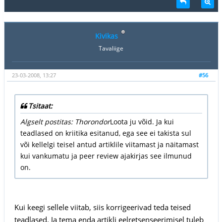
Kivikas
Tavaliige
23-03-2008, 13:27
#56
Tsitaat:
Algselt postitas: Thorondor
Loota ju võid. Ja kui
teadlased on kriitika esitanud, ega see ei takista sul
või kellelgi teisel antud artiklile viitamast ja näitamast
kui vankumatu ja peer review ajakirjas see ilmunud
on.
Kui keegi sellele viitab, siis korrigeerivad teda teised
teadlased. Ja tema enda artikli eelretsenseerimisel tuleb