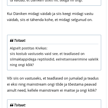
ta väidab, et Däniken ütles nii, seega nii ongi.
Kui Däniken midagi väidab ja siis keegi midagi vastu
väidab, siis ei tähenda kohe, et midagi selgunud on.
Tsitaat:
Algselt postitas Kivikas:
siis kostub vastuseks vaid see, et teadlased on
silmaklappidega reptiloidid, eelretsenseerimine valelik
ning ongi kõik?
Või siis on vastuseks, et teadlased on jumalad ja teadus
ei eksi ning mainstream ongi tõde ja tõestama peavad
ainult need, kellele mainstream ei maitse ja ongi kõik?
Tsitaat: