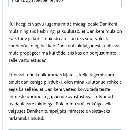
tooma, aga teistele ei pea?
Kui keegi ei vaevu lugema mitte midagi peale Dänikeni
mula ning siis käib ringi ja kuulutab, et Dänikeni mula on
kõik tõde ja kuri "mainstream" on üks suur valelik
vandenõu, ning hakkab Dänikeni faktivigadest kubisevat
mula propageerima kui tõde, siis kas on põhjust mitte
selle vastu astuda?
Erinevalt dänikenikummardajatest, kelle lugemisvara
ainult dänikeniga piirdubki, olen mina kulutanud rohkelt
aega ka sellele, et Dänikeni väiteid kõrvutada teiste
inimeste uurimustega, nende avastustega. Tutvunud
teadaolevate faktidega. Pole minu süü, et kõige selle
valguses Däniken tühipaljaks inimestele valetavaks
¹arlataniks osutub.