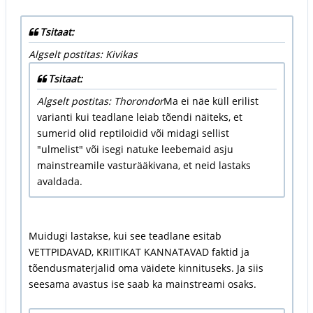
Tsitaat:
Algselt postitas: Kivikas
Tsitaat:
Algselt postitas: Thorondor
Ma ei näe küll erilist
varianti kui teadlane leiab tõendi näiteks, et
sumerid olid reptiloidid või midagi sellist
"ulmelist" või isegi natuke leebemaid asju
mainstreamile vasturääkivana, et neid lastaks
avaldada.
Muidugi lastakse, kui see teadlane esitab
VETTPIDAVAD, KRIITIKAT KANNATAVAD faktid ja
tõendusmaterjalid oma väidete kinnituseks. Ja siis
seesama avastus ise saab ka mainstreami osaks.