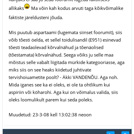
allikaks
Ma võin kah kodus arvuti taga kõikvõimalike
faktiste järeldusteni jõuda.
Mis puutub aspartaami (lugemata siinset foorumit), siis
võib tõesti öelda, et sellel toidulisandil (E951) esinevad
tõesti teadaolevad kõrvalnähud ja tõenäolised
(tõestamata) kõrvalnähud. Seega võiks ju selle maa
mõistus selle vabalt liigitada mürkide kategooriasse, aga
miks siis on see heaks kiidetud juhtivate
tervishoiuametite poolt? - Äkki VANDENÕU. Aga noh.
Mida iganes see ka ei oleks, ei ole ta ohtlikum kui
aspiriin või köharohi. Aga kui on võimalus valida, siis
oleks loomulikult parem kui seda poleks.
Muudetud: 23-3-08 kell 13:02:38 neoon