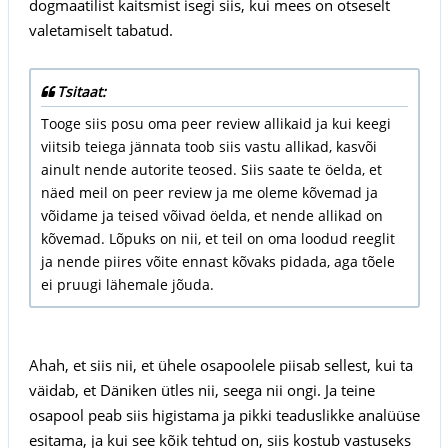
dogmaatilist kaitsmist isegi siis, kui mees on otseselt
valetamiselt tabatud.
Tsitaat:
Tooge siis posu oma peer review allikaid ja kui keegi
viitsib teiega jännata toob siis vastu allikad, kasvõi
ainult nende autorite teosed. Siis saate te öelda, et
näed meil on peer review ja me oleme kõvemad ja
võidame ja teised võivad öelda, et nende allikad on
kõvemad. Lõpuks on nii, et teil on oma loodud reeglit
ja nende piires võite ennast kõvaks pidada, aga tõele
ei pruugi lähemale jõuda.
Ahah, et siis nii, et ühele osapoolele piisab sellest, kui ta
väidab, et Däniken ütles nii, seega nii ongi. Ja teine
osapool peab siis higistama ja pikki teaduslikke analüüse
esitama, ja kui see kõik tehtud on, siis kostub vastuseks