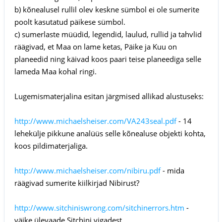
b) kõnealusel rullil olev keskne sümbol ei ole sumerite
poolt kasutatud päikese sümbol.
c) sumerlaste müüdid, legendid, laulud, rullid ja tahvlid
räägivad, et Maa on lame ketas, Päike ja Kuu on
planeedid ning käivad koos paari teise planeediga selle
lameda Maa kohal ringi.
Lugemismaterjalina esitan järgmised allikad alustuseks:
http://www.michaelsheiser.com/VA243seal.pdf
- 14
lehekülje pikkune analüüs selle kõnealuse objekti kohta,
koos pildimaterjaliga.
http://www.michaelsheiser.com/nibiru.pdf
- mida
räägivad sumerite kiilkirjad Nibirust?
http://www.sitchiniswrong.com/sitchinerrors.htm
-
väike ülevaade Sitchini vigadest.