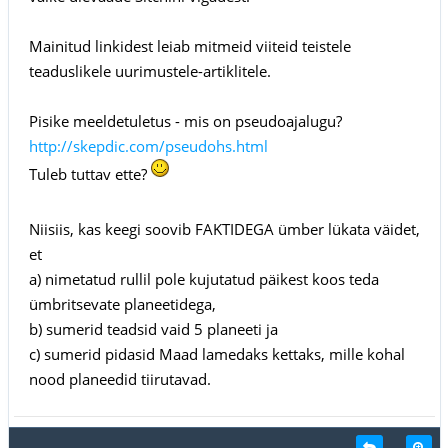
Mainitud linkidest leiab mitmeid viiteid teistele
teaduslikele uurimustele-artiklitele.
Pisike meeldetuletus - mis on pseudoajalugu?
http://skepdic.com/pseudohs.html
Tuleb tuttav ette?
Niisiis, kas keegi soovib FAKTIDEGA ümber lükata väidet,
et
a) nimetatud rullil pole kujutatud päikest koos teda
ümbritsevate planeetidega,
b) sumerid teadsid vaid 5 planeeti ja
c) sumerid pidasid Maad lamedaks kettaks, mille kohal
nood planeedid tiirutavad.