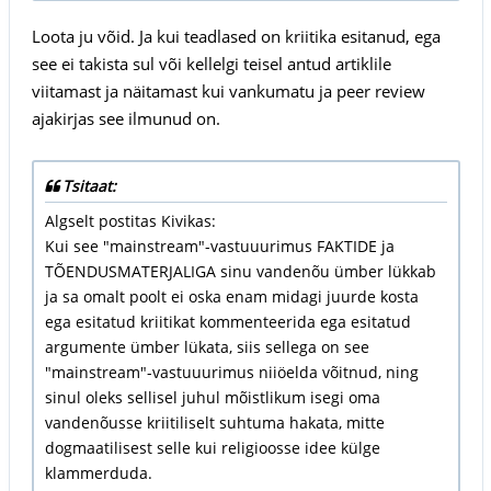
Loota ju võid. Ja kui teadlased on kriitika esitanud, ega
see ei takista sul või kellelgi teisel antud artiklile
viitamast ja näitamast kui vankumatu ja peer review
ajakirjas see ilmunud on.
Tsitaat:
Algselt postitas Kivikas:
Kui see "mainstream"-vastuuurimus FAKTIDE ja
TÕENDUSMATERJALIGA sinu vandenõu ümber lükkab
ja sa omalt poolt ei oska enam midagi juurde kosta
ega esitatud kriitikat kommenteerida ega esitatud
argumente ümber lükata, siis sellega on see
"mainstream"-vastuuurimus niiöelda võitnud, ning
sinul oleks sellisel juhul mõistlikum isegi oma
vandenõusse kriitiliselt suhtuma hakata, mitte
dogmaatilisest selle kui religioosse idee külge
klammerduda.