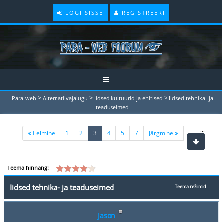
LOGI SISSE
REGISTREERI
>
>
>
Para-web
Alternatiivajalugu
Iidsed kultuurid ja ehitised
Iidsed tehnika- ja
teaduseimed
...
(current)
Eelmine
1
2
3
4
5
7
Järgmine
Teema hinnang:
Iidsed tehnika- ja teaduseimed
Teema režiimid
Jason