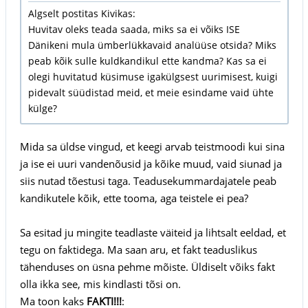
Algselt postitas Kivikas:
Huvitav oleks teada saada, miks sa ei võiks ISE
Dänikeni mula ümberlükkavaid analüüse otsida? Miks
peab kõik sulle kuldkandikul ette kandma? Kas sa ei
olegi huvitatud küsimuse igakülgsest uurimisest, kuigi
pidevalt süüdistad meid, et meie esindame vaid ühte
külge?
Mida sa üldse vingud, et keegi arvab teistmoodi kui sina
ja ise ei uuri vandenõusid ja kõike muud, vaid siunad ja
siis nutad tõestusi taga. Teadusekummardajatele peab
kandikutele kõik, ette tooma, aga teistele ei pea?
Sa esitad ju mingite teadlaste väiteid ja lihtsalt eeldad, et
tegu on faktidega. Ma saan aru, et fakt teaduslikus
tähenduses on üsna pehme mõiste. Üldiselt võiks fakt
olla ikka see, mis kindlasti tõsi on.
Ma toon kaks
FAKTI!!!
: