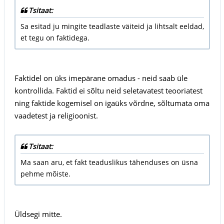
Tsitaat:
Sa esitad ju mingite teadlaste väiteid ja lihtsalt eeldad,
et tegu on faktidega.
Faktidel on üks imepärane omadus - neid saab üle
kontrollida. Faktid ei sõltu neid seletavatest teooriatest
ning faktide kogemisel on igaüks võrdne, sõltumata oma
vaadetest ja religioonist.
Tsitaat:
Ma saan aru, et fakt teaduslikus tähenduses on üsna
pehme mõiste.
Üldsegi mitte.