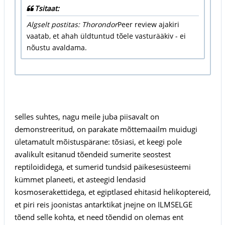
Tsitaat:
Algselt postitas: Thorondor
Peer review ajakiri
vaatab, et ahah üldtuntud tõele vasturääkiv - ei
nõustu avaldama.
selles suhtes, nagu meile juba piisavalt on
demonstreeritud, on parakate mõttemaailm muidugi
ületamatult mõistuspärane: tõsiasi, et keegi pole
avalikult esitanud tõendeid sumerite seostest
reptiloididega, et sumerid tundsid päikesesüsteemi
kümmet planeeti, et asteegid lendasid
kosmoserakettidega, et egiptlased ehitasid helikoptereid,
et piri reis joonistas antarktikat jnejne on ILMSELGE
tõend selle kohta, et need tõendid on olemas ent