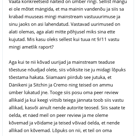
Vaata konkreetseid näiteid on ümber ringi. Sellist mängu
ei ole mõtet mängida, et ma mainin vandenõu ja siis sa
krabad muuseas mingi mainstream vastuuurimuse ja
sinu jaoks on asi lahendatud. Vastavad uurimused on
alati olemas, aga alati mitte põhjusel miks sina ette
kujutad. Mis kasu oleks sellest kui tuua nt 9/11 vastu
mingi ametlik raport?
Aga kui te nii kõvad uurijad ja mainstream teaduse
tõestuse nõudjad olete, siis võiksite ise ju midagi lõpuks
tõestama hakata. Siiamaani piirdub see jutuka, et
Dänikeni ja Sitchin ja Cremo ning teised on ammu
ümber lükatud jne. Tooge siis posu oma peer review
allikaid ja kui keegi viitsib teiega jännata toob siis vastu
allikad, kasvõi ainult nende autorite teosed. Siis saate te
öelda, et näed meil on peer review ja me oleme
kõvemad ja võidame ja teised võivad öelda, et nende
allikad on kõvemad. Lõpuks on nii, et teil on oma