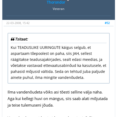
Thorondor
Veteran
22-03-2008, 15:42
#52
Tsitaat:
Kui TEADUSLIKE UURINGUTE käigus selgub, et
aspartaam tõepoolest on paha, siis JAH, sellest
räägitakse teadusajakirjades, sealt edasi meedias, ja
võetakse vastavad ettevaatusabinõud ka kasutusele, et
pahasid mõjusid vältida. Seda on tehtud juba paljude
ainete puhul, ilma mingite vandenõudeta.
Ilma vandenõudeta võiks asi tõesti selline välja näha.
Aga kui kellegi huvi on mängus, siis saab alati mõjutada
ja teise tulemuseni jõuda.