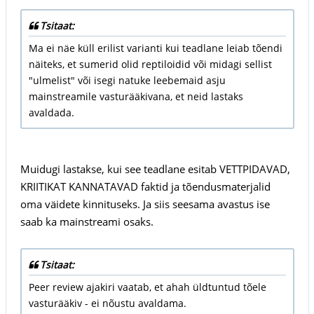
Tsitaat:
Ma ei näe küll erilist varianti kui teadlane leiab tõendi
näiteks, et sumerid olid reptiloidid või midagi sellist
"ulmelist" või isegi natuke leebemaid asju
mainstreamile vasturääkivana, et neid lastaks
avaldada.
Muidugi lastakse, kui see teadlane esitab VETTPIDAVAD,
KRIITIKAT KANNATAVAD faktid ja tõendusmaterjalid
oma väidete kinnituseks. Ja siis seesama avastus ise
saab ka mainstreami osaks.
Tsitaat:
Peer review ajakiri vaatab, et ahah üldtuntud tõele
vasturääkiv - ei nõustu avaldama.