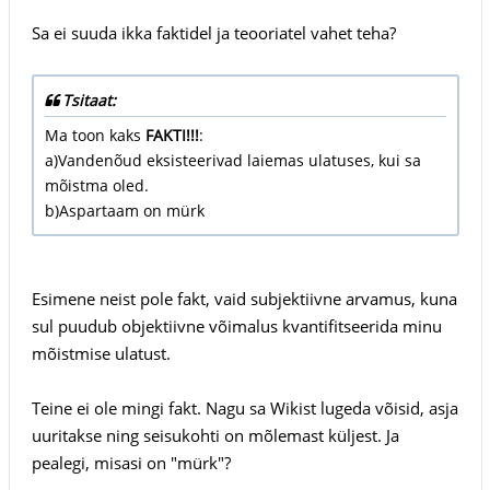
Sa ei suuda ikka faktidel ja teooriatel vahet teha?
Tsitaat:
Ma toon kaks
FAKTI!!!
:
a)Vandenõud eksisteerivad laiemas ulatuses, kui sa
mõistma oled.
b)Aspartaam on mürk
Esimene neist pole fakt, vaid subjektiivne arvamus, kuna
sul puudub objektiivne võimalus kvantifitseerida minu
mõistmise ulatust.
Teine ei ole mingi fakt. Nagu sa Wikist lugeda võisid, asja
uuritakse ning seisukohti on mõlemast küljest. Ja
pealegi, misasi on "mürk"?