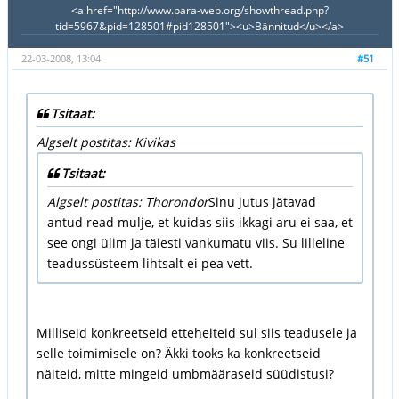
<a href="http://www.para-web.org/showthread.php?
tid=5967&pid=128501#pid128501"><u>Bännitud</u></a>
22-03-2008, 13:04
#51
Tsitaat:
Algselt postitas: Kivikas
Tsitaat:
Algselt postitas: Thorondor
Sinu jutus jätavad
antud read mulje, et kuidas siis ikkagi aru ei saa, et
see ongi ülim ja täiesti vankumatu viis. Su lilleline
teadussüsteem lihtsalt ei pea vett.
Milliseid konkreetseid etteheiteid sul siis teadusele ja
selle toimimisele on? Äkki tooks ka konkreetseid
näiteid, mitte mingeid umbmääraseid süüdistusi?