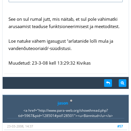
See on sul rumal jutt, mis näitab, et sul pole vähimatki
arusaamist teaduse funktsioneerimisest ja meetoditest.
Loe natuke vähem igasugust ¹arlatanide lolli mula ja
vandenõuteooriaid/-süüdistusi.
Muudetud: 23-3-08 kell 13:29:32 Kivikas
Jason
<a href="http://www.para-web.org/showthread.php?
tid=5967&pid=128501#pid128501"><u>Bännitud</u></a>
23-03-2008, 14:37
#57