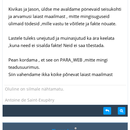
Kivikas ja Jason, üldse me avaldame pönevaid seisukohti
ja arvamusi laiast maailmast , mitte mingisuguseid
ülimaid tödesid ,mille vastu te võitlete ja fakte nöuate.
Lastele tuleks unejutud ja muinasjutud ka ära keelata
,kuna need ei sisalda fakte! Neid ei saa tõestada.
Pean kordama , et see on PARA_WEB ,mitte mingi
teadusuurimus.
Siin vahendame ikka köike põnevat laiast maailmast
Oluline on silmale nähtamatu.
Antoine de Saint-Exupèry