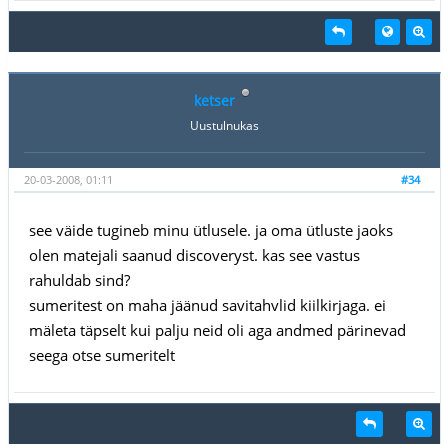
ketser
Uustulnukas
20-03-2008, 01:11
#34
see väide tugineb minu ütlusele. ja oma ütluste jaoks
olen matejali saanud discoveryst. kas see vastus
rahuldab sind?
sumeritest on maha jäänud savitahvlid kiilkirjaga. ei
mäleta täpselt kui palju neid oli aga andmed pärinevad
seega otse sumeritelt