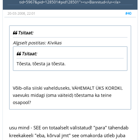
tid=5967&pid=128501#pid128501"><u>Bännitud</u></a>
20-03-2008, 22:01
#40
Tsitaat:
Algselt postitas: Kivikas
Tsitaat:
Tõesta, tõesta ja tõesta.
Võib-olla siiski vahelduseks, VÄHEMALT ÜKS KORDKI,
vaevuks midagi (oma väiteid) tõestama ka teine
osapool?
usu mind - SEE on totaalselt välistatud! "para" tähendab
kreekakeeli "eba, kõrval jmt" see omakorda ütleb juba