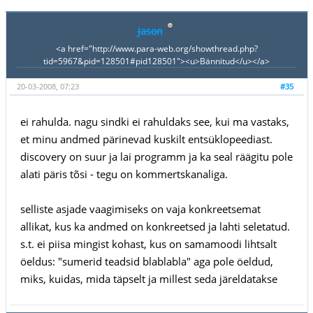
Jason
<a href="http://www.para-web.org/showthread.php?
tid=5967&pid=128501#pid128501"><u>Bännitud</u></a>
20-03-2008, 07:23
#35
ei rahulda. nagu sindki ei rahuldaks see, kui ma vastaks,
et minu andmed pärinevad kuskilt entsüklopeediast.
discovery on suur ja lai programm ja ka seal räägitu pole
alati päris tõsi - tegu on kommertskanaliga.
selliste asjade vaagimiseks on vaja konkreetsemat
allikat, kus ka andmed on konkreetsed ja lahti seletatud.
s.t. ei piisa mingist kohast, kus on samamoodi lihtsalt
öeldus: "sumerid teadsid blablabla" aga pole öeldud,
miks, kuidas, mida täpselt ja millest seda järeldatakse