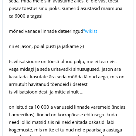
seda, mida meie siin avastame alles. ei ole vast tõesti
piisav tõestus sinu jaoks. sumerid asustasid maamuna
ca 6000 a tagasi
mõned vanade linnade dateeringud
"wikist
nii et jason, pöial püsti ja jätkame ;-)
tsivilisatsioone on tõesti olnud palju, me ei tea neist
väga midagi ja seda üritavadki sinusugused, jason ära
kasutada. kasutate ära seda mööda läinud aega, mis on
armutult hävitanud tõendeid iidsetest
tsivilisatsioonidest. ja mitte ainult ...
on leitud ca 10 000 a vanuseid linnade varemeid (indias,
l-ameerikas). linnad on korrapärase ehitusega. kuda
need lollid matsid siis nii neid ehitada oskasid. läbi
kogemuste, mis mitte ei tulnud neile paarisaja aastaga