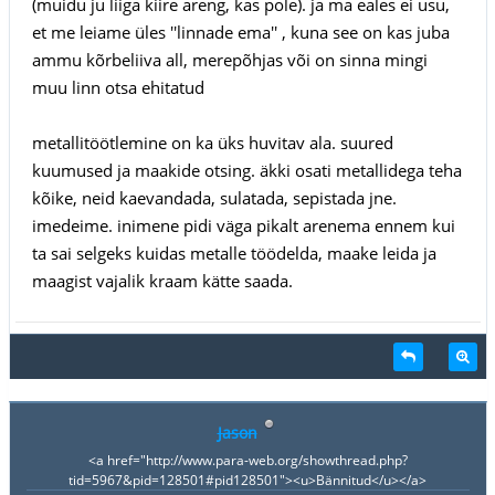
(muidu ju liiga kiire areng, kas pole). ja ma eales ei usu,
et me leiame üles ''linnade ema'' , kuna see on kas juba
ammu kõrbeliiva all, merepõhjas või on sinna mingi
muu linn otsa ehitatud
metallitöötlemine on ka üks huvitav ala. suured
kuumused ja maakide otsing. äkki osati metallidega teha
kõike, neid kaevandada, sulatada, sepistada jne.
imedeime. inimene pidi väga pikalt arenema ennem kui
ta sai selgeks kuidas metalle töödelda, maake leida ja
maagist vajalik kraam kätte saada.
Jason
<a href="http://www.para-web.org/showthread.php?
tid=5967&pid=128501#pid128501"><u>Bännitud</u></a>