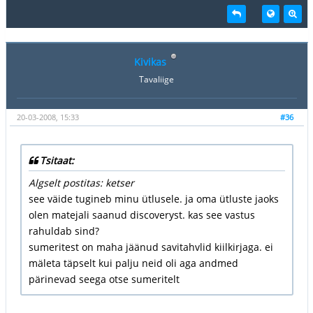
Kivikas
Tavaliige
20-03-2008, 15:33
#36
Tsitaat:
Algselt postitas: ketser
see väide tugineb minu ütlusele. ja oma ütluste jaoks
olen matejali saanud discoveryst. kas see vastus
rahuldab sind?
sumeritest on maha jäänud savitahvlid kiilkirjaga. ei
mäleta täpselt kui palju neid oli aga andmed
pärinevad seega otse sumeritelt