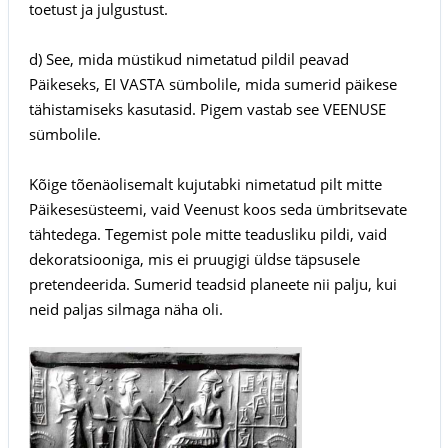
toetust ja julgustust.
d) See, mida müstikud nimetatud pildil peavad
Päikeseks, EI VASTA sümbolile, mida sumerid päikese
tähistamiseks kasutasid. Pigem vastab see VEENUSE
sümbolile.
Kõige tõenäolisemalt kujutabki nimetatud pilt mitte
Päikesesüsteemi, vaid Veenust koos seda ümbritsevate
tähtedega. Tegemist pole mitte teadusliku pildi, vaid
dekoratsiooniga, mis ei pruugigi üldse täpsusele
pretendeerida. Sumerid teadsid planeete nii palju, kui
neid paljas silmaga näha oli.