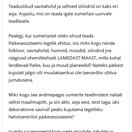
Teaduslikud savitahvlid ja sellised silindrid on kaks eri
asja. Asjaolu, mis on teada igale sumerlasi uurivale
teadlasele.
Pealegi, kui sumerlastel oleks olnud teada
Päikesesüsteemi tegelik ehitus, siis miks kogu nende
folkloor, savitahvlid, hümnid, müüdid, silindrid jne
räägivad ühemõtteliselt LAMEDAST MAAST, mille kohal
lendlevad Päike, kuu ja muud planeedid? Näiteks päikest
kujutati jalgsi või muulakaarikus üle taevavõlvi sõitva
jumalusena.
Miks kogu see andmepagas sumerite teadmistest näitab
sellist maailmapilti, ja siis äkki, asja eest, teist taga, üks
dekoratiivne savirull peaks kujutama tegelikku
heliotsentrilist päikesesüsteemi?
Ja miks sa ignoreerid kogu seda müütide, tahvlite ja