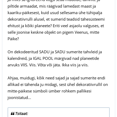
piltide armaadat, mis räägivad lamedast maast ja
kaariku-päikesest, kuid usud sellesama ühe tühipalja
dekoratiivrulli alusel, et sumerid teadsid tähesüsteemi
ehitust ja kõiki planeete? Eriti veel asjaolu valguses, et
selle joonise keskne objekt on pigem Veenus, mitte
Päike?
On dekodeeritud SADU ja SADU sumerite tahvleid ja
kalendreid, ja IGAL POOL märgivad nad planeetide
arvuks VIIS. Viis. Võta või jäta. Ikka viis ja viis.
Ahjaa, muidugi, kõik need sajad ja sajad sumerite endi
allikad ei tähenda ju midagi, sest ühel dekoratiivrullil on
mitte-päikese sümboli ümber rohkem pallikesi
joonistatud...
Tsitaat: