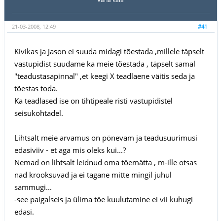
21-03-2008, 12:49
#41
Kivikas ja Jason ei suuda midagi tõestada ,millele täpselt
vastupidist suudame ka meie tõestada , täpselt samal
"teadustasapinnal" ,et keegi X teadlaene väitis seda ja
tõestas toda.
Ka teadlased ise on tihtipeale risti vastupidistel
seisukohtadel.
Lihtsalt meie arvamus on pönevam ja teadusuurimusi
edasiviiv - et aga mis oleks kui...?
Nemad on lihtsalt leidnud oma töemätta , m-ille otsas
nad krooksuvad ja ei tagane mitte mingil juhul
sammugi...
-see paigalseis ja ülima töe kuulutamine ei vii kuhugi
edasi.