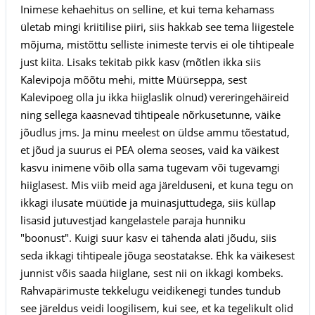
Inimese kehaehitus on selline, et kui tema kehamass
ületab mingi kriitilise piiri, siis hakkab see tema liigestele
mõjuma, mistõttu selliste inimeste tervis ei ole tihtipeale
just kiita. Lisaks tekitab pikk kasv (mõtlen ikka siis
Kalevipoja mõõtu mehi, mitte Müürseppa, sest
Kalevipoeg olla ju ikka hiiglaslik olnud) vereringehäireid
ning sellega kaasnevad tihtipeale nõrkusetunne, väike
jõudlus jms. Ja minu meelest on üldse ammu tõestatud,
et jõud ja suurus ei PEA olema seoses, vaid ka väikest
kasvu inimene võib olla sama tugevam või tugevamgi
hiiglasest. Mis viib meid aga järelduseni, et kuna tegu on
ikkagi ilusate müütide ja muinasjuttudega, siis küllap
lisasid jutuvestjad kangelastele paraja hunniku
"boonust". Kuigi suur kasv ei tähenda alati jõudu, siis
seda ikkagi tihtipeale jõuga seostatakse. Ehk ka väikesest
junnist võis saada hiiglane, sest nii on ikkagi kombeks.
Rahvapärimuste tekkelugu veidikenegi tundes tundub
see järeldus veidi loogilisem, kui see, et ka tegelikult olid