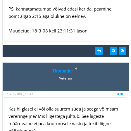
PS! kannatamatumad võivad edasi kerida. peamine
point algab 2:15 aga oluline on eelnev.
Muudetud: 18-3-08 kell 23:11:31 Jason
Thorondor
Veteran
19-03-2008, 11:43
#28
Kas hiiglasel ei või olla suurem süda ja seega võimsam
vereringe jne? Mis liigestega juhtub. See liigeste
määrdeaine ei pea koormusele vastu ja tekib liigne
hõõrdumine?