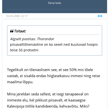
Vana kala
18-03-2008, 22:17
#26
Tsitaat:
Algselt postitas: Thorondor
piisavalttõnenäoline on ka seeet ned kuuluvad hoopis
teise 50 protsetni
Tegelikult on tõenäolisem see, et see 50% mis tõele
vastab, ei sisalda endas hiiglasekasvu inimesi ning reise
maailma lõppu.
Mina järeldan seda sellest, et isegi tänapäeval on
inimeste elu, kel pikkust piisavalt, et kaasaegse
Kalevipoja tiitlile kandideerida, kehvavõitu. Miks?