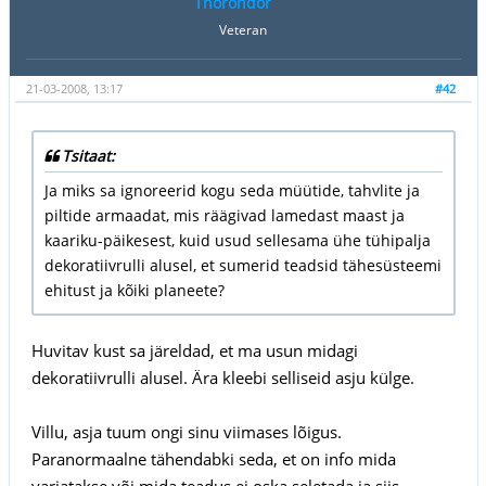
Thorondor
Veteran
21-03-2008, 13:17
#42
Tsitaat:
Ja miks sa ignoreerid kogu seda müütide, tahvlite ja
piltide armaadat, mis räägivad lamedast maast ja
kaariku-päikesest, kuid usud sellesama ühe tühipalja
dekoratiivrulli alusel, et sumerid teadsid tähesüsteemi
ehitust ja kõiki planeete?
Huvitav kust sa järeldad, et ma usun midagi
dekoratiivrulli alusel. Ära kleebi selliseid asju külge.
Villu, asja tuum ongi sinu viimases lõigus.
Paranormaalne tähendabki seda, et on info mida