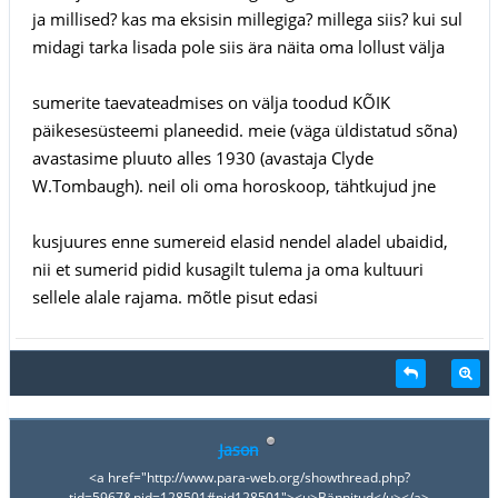
ja millised? kas ma eksisin millegiga? millega siis? kui sul
midagi tarka lisada pole siis ära näita oma lollust välja
sumerite taevateadmises on välja toodud KÕIK
päikesesüsteemi planeedid. meie (väga üldistatud sõna)
avastasime pluuto alles 1930 (avastaja Clyde
W.Tombaugh). neil oli oma horoskoop, tähtkujud jne
kusjuures enne sumereid elasid nendel aladel ubaidid,
nii et sumerid pidid kusagilt tulema ja oma kultuuri
sellele alale rajama. mõtle pisut edasi
Jason
<a href="http://www.para-web.org/showthread.php?
tid=5967&pid=128501#pid128501"><u>Bännitud</u></a>