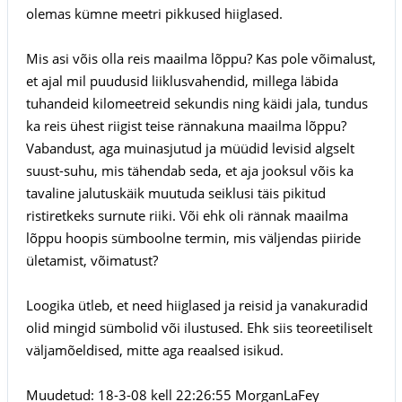
olemas kümne meetri pikkused hiiglased.
Mis asi võis olla reis maailma lõppu? Kas pole võimalust,
et ajal mil puudusid liiklusvahendid, millega läbida
tuhandeid kilomeetreid sekundis ning käidi jala, tundus
ka reis ühest riigist teise rännakuna maailma lõppu?
Vabandust, aga muinasjutud ja müüdid levisid algselt
suust-suhu, mis tähendab seda, et aja jooksul võis ka
tavaline jalutuskäik muutuda seiklusi täis pikitud
ristiretkeks surnute riiki. Või ehk oli rännak maailma
lõppu hoopis sümboolne termin, mis väljendas piiride
ületamist, võimatust?
Loogika ütleb, et need hiiglased ja reisid ja vanakuradid
olid mingid sümbolid või ilustused. Ehk siis teoreetiliselt
väljamõeldised, mitte aga reaalsed isikud.
Muudetud: 18-3-08 kell 22:26:55 MorganLaFey