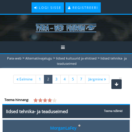
LOGI SISSE
REGISTREERI
>
>
>
Para-web
Alternatiivajalugu
Iidsed kultuurid ja ehitised
Iidsed tehnika- ja
teaduseimed
...
(current)
Eelmine
1
2
3
4
5
7
Järgmine
Teema hinnang:
Iidsed tehnika- ja teaduseimed
Teema režiimid
MorganLaFey