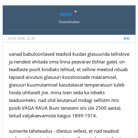
ketser
Uustulnukas
19-03-2008, 22:49
#30
vanad babüloonlased teadsid kuidas glasuurida telliskive
ja nendest ehitada oma linna peavärav (Ishtar gate). on
teadlaste poolt kindlaks tehtud, et selline meetod nõuab
täpseid arvutusi glasuuri koostisosade määramisel,
glasuuri kuumutamisel kasutatavat temperatuuri tuleb
hoida ühtlaselt jne. mina loen seda ka iidseks
teadusimeks. nad olid leiutanud midagi sellistm mis
püsib VÄGA KAUA (kuni tänaseni siis üle 2500 aasta).
leitud väljakaevamiste käigus 1899-1914.
sumerite täheteadus - tõestus sellest, et nad teadsid