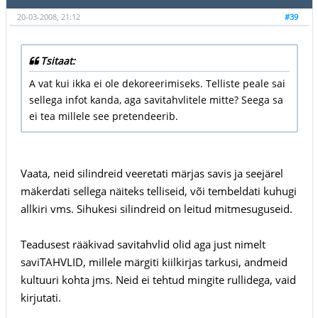
20-03-2008, 21:12
#39
Tsitaat:
A vat kui ikka ei ole dekoreerimiseks. Telliste peale sai
sellega infot kanda, aga savitahvlitele mitte? Seega sa
ei tea millele see pretendeerib.
Vaata, neid silindreid veeretati märjas savis ja seejärel
mäkerdati sellega näiteks telliseid, või tembeldati kuhugi
allkiri vms. Sihukesi silindreid on leitud mitmesuguseid.
Teadusest rääkivad savitahvlid olid aga just nimelt
saviTAHVLID, millele märgiti kiilkirjas tarkusi, andmeid
kultuuri kohta jms. Neid ei tehtud mingite rullidega, vaid
kirjutati.