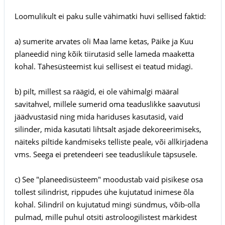
Loomulikult ei paku sulle vähimatki huvi sellised faktid:
a) sumerite arvates oli Maa lame ketas, Päike ja Kuu
planeedid ning kõik tiirutasid selle lameda maaketta
kohal. Tähesüsteemist kui sellisest ei teatud midagi.
b) pilt, millest sa räägid, ei ole vähimalgi määral
savitahvel, millele sumerid oma teaduslikke saavutusi
jäädvustasid ning mida hariduses kasutasid, vaid
silinder, mida kasutati lihtsalt asjade dekoreerimiseks,
näiteks piltide kandmiseks telliste peale, või allkirjadena
vms. Seega ei pretendeeri see teaduslikule täpsusele.
c) See "planeedisüsteem" moodustab vaid pisikese osa
tollest silindrist, rippudes ühe kujutatud inimese õla
kohal. Silindril on kujutatud mingi sündmus, võib-olla
pulmad, mille puhul otsiti astroloogilistest märkidest