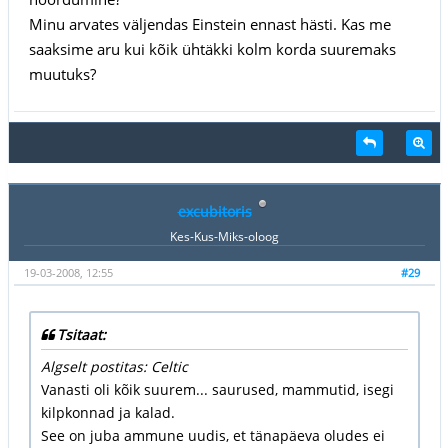
Minu arvates väljendas Einstein ennast hästi. Kas me
saaksime aru kui kõik ühtäkki kolm korda suuremaks
muutuks?
excubitoris
Kes-Kus-Miks-oloog
19-03-2008, 12:55
#29
Tsitaat:
Algselt postitas: Celtic
Vanasti oli kõik suurem... saurused, mammutid, isegi
kilpkonnad ja kalad.
See on juba ammune uudis, et tänapäeva oludes ei