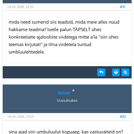
19-03-2008, 22:55
#31
mida need sumerid siis teadsid, mida meie alles nüüd
hakkame teadma? loetle palun TÄPSELT ühes
konkreetsete ajalooliste viidetega mitte a'la "siin ühes
teemas kirjutati" ja ilma viideteta tuntud
umbluulehtedele.
ketser
Uustulnukas
19-03-2008, 23:29
#32
sina ajad siin umbuluulut koguaeg. kas vastuväiteid on?