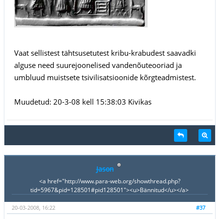
Vaat sellistest tähtsusetutest kribu-krabudest saavadki
alguse need suurejoonelised vandenõuteooriad ja
umbluud muistsete tsivilisatsioonide kõrgteadmistest.
Muudetud: 20-3-08 kell 15:38:03 Kivikas
Jason
<a href="http://www.para-web.org/showthread.php?
tid=5967&pid=128501#pid128501"><u>Bännitud</u></a>
20-03-2008, 16:22
#37