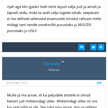
njah aga eks igaüks loeb neist asjust välja just ja ainult ja
täpselt seda, mida ta sealt välja lugeda tahab. seepärast
ei loe sellised seletused enamusele siinsest rahvast mitte
midagi sest nende omaksvõtt purustaks ju MÜÜDI!
purustaks ju USU!
Thorondor
Veteran
20-03-2008, 16:57
#38
Mulle ja ma arvan, et ka paljudele teistele ei olnud
ketseri jutt mittemidagi ütlev. Mittemidagi ütlev on siis
kui seal infot ei ole. See juba sinu mure, mis sa sellega