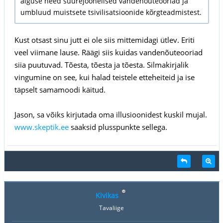
alguse need suurejoonelised vandenõuteooriad ja
umbluud muistsete tsivilisatsioonide kõrgteadmistest.
Kust otsast sinu jutt ei ole siis mittemidagi ütlev. Eriti
veel viimane lause. Räägi siis kuidas vandenõuteooriad
siia puutuvad. Tõesta, tõesta ja tõesta. Silmakirjalik
vingumine on see, kui halad teistele etteheiteid ja ise
täpselt samamoodi käitud.
Jason, sa võiks kirjutada oma illusioonidest kuskil mujal.
www.skeptik.ee
saaksid plusspunkte sellega.
Kivikas
Tavaliige