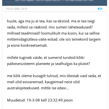
19-03-2008, 23:31
#33
kuule, aga ma ju ei tea, kas sa eksisid. ma ei tea isegi
seda, millest sa rääkisid. mis sumeri täheteadused?
millised teadmised? loomulikult ma küsin, kui sa sellise
mittemidagiütleva väite esitad. ole siis teinekord targem
ja esine konkreetsemalt.
millele tugineb väide, et sumerid tundsid kõiki
päikesesüsteemi planeete ja sealhulgas ka plutot?
me kõik oleme kusagilt tulnud, mis tõestab vaid seda, et
meil olid esivanemad. kaugeimad neist olid
australopiteekused. mõtle ise edasi...
Muudetud: 19-3-08 kell 23:32:49 Jason