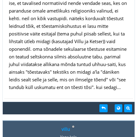
ise, et tavalised normatiivid nende vendade seas, kes on
paranduse omale ametlikuks religiooniks valinud, ei
kehti. neil on kõik vastupidi. näiteks korduvalt tõestust
leidnud tõik, et tõestamiskohustus ei lasu mitte
positiivse väite esitajal (tema puhul piisab sellest, kui ta
lihstalt ütleb midagi (kasutajad Villu ja Ketser)) vaid
oponendil. oma sõnadele sekulaarse tõestuse esitamine
on teatud seltskonna silmis absoluutne tabu. parimal
juhul viidatakse allikana mõnda tuntud uhhuu-saiti, kus
ainsaks "tõestavaks" tekstiks on midagi a'la "däniken
leidis sealt selle ja selle, mis on ilmselge tõend" või "see
tundub küll uskumatu ent on tõesti tõsi". kui sedagi...
villu
Vana kala