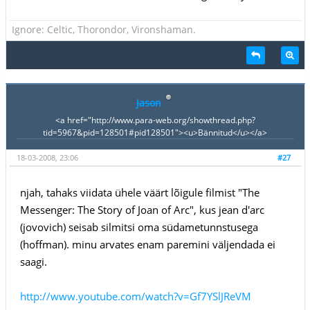
Ignore: Celtic, Thorondor, Vironshaman.
Jason
<a href="http://www.para-web.org/showthread.php?
tid=5967&pid=128501#pid128501"><u>Bännitud</u></a>
18-03-2008, 23:06
#27
njah, tahaks viidata ühele väärt lõigule filmist "The
Messenger: The Story of Joan of Arc", kus jean d'arc
(jovovich) seisab silmitsi oma südametunnstusega
(hoffman). minu arvates enam paremini väljendada ei
saagi.
http://www.youtube.com/watch?v=Gf7YSlJReVM