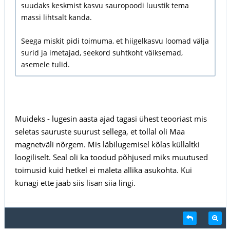
suudaks keskmist kasvu sauropoodi luustik tema
massi lihtsalt kanda.
Seega miskit pidi toimuma, et hiigelkasvu loomad välja
surid ja imetajad, seekord suhtkoht väiksemad,
asemele tulid.
Muideks - lugesin aasta ajad tagasi ühest teooriast mis
seletas sauruste suurust sellega, et tollal oli Maa
magnetväli nõrgem. Mis läbilugemisel kõlas küllaltki
loogiliselt. Seal oli ka toodud põhjused miks muutused
toimusid kuid hetkel ei mäleta allika asukohta. Kui
kunagi ette jääb siis lisan siia lingi.