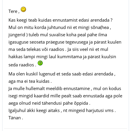
Tere ,
Kas keegi teab kuidas ennustamist edasi arendada ?
Mul on mitu korda juhtunud nii et mingi sõna(hea ,
jüngerid ) tuleb mul suvalise koha peal pähe ilma
igasuguse seoseta präeguse tegevusega ja pärast kuulen
ma seda telekas või raadios . Ja siis veel nii et mul
hakkas lampi mingi laul kummitama ja pärast kuulsin
seda raadios .
Ma olen kuskil lugenud et seda saab edasi arendada ,
aga ma ei tea kuidas .
Ja mulle hullemalt meeldib ennustamine , mul on kodus
isegi mingid kaardid mille pealt saab ennustada aga pole
aega olnud neid tähendusi pähe õppida .
Igaljuhul äkki keegi aitaks , nt mingeid harjutusi vms .
Tänan .