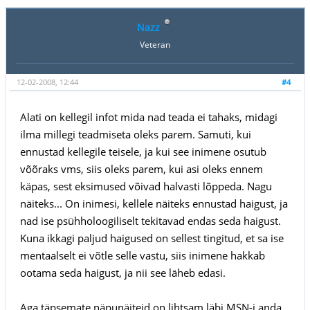
Nazz
Veteran
12-02-2008, 12:44
#4
Alati on kellegil infot mida nad teada ei tahaks, midagi
ilma millegi teadmiseta oleks parem. Samuti, kui
ennustad kellegile teisele, ja kui see inimene osutub
võõraks vms, siis oleks parem, kui asi oleks ennem
käpas, sest eksimused võivad halvasti lõppeda. Nagu
näiteks... On inimesi, kellele näiteks ennustad haigust, ja
nad ise psühholoogiliselt tekitavad endas seda haigust.
Kuna ikkagi paljud haigused on sellest tingitud, et sa ise
mentaalselt ei võtle selle vastu, siis inimene hakkab
ootama seda haigust, ja nii see läheb edasi.
Aga täpsemate näpunäiteid on lihtsam läbi MSN-i anda,