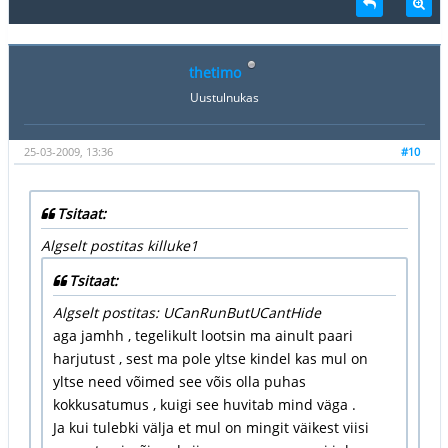
thetimo
Uustulnukas
25-03-2009, 13:36
#10
Tsitaat:
Algselt postitas killuke1
Tsitaat:
Algselt postitas: UCanRunButUCantHide
aga jamhh , tegelikult lootsin ma ainult paari
harjutust , sest ma pole yltse kindel kas mul on
yltse need võimed see võis olla puhas
kokkusatumus , kuigi see huvitab mind väga .
Ja kui tulebki välja et mul on mingit väikest viisi