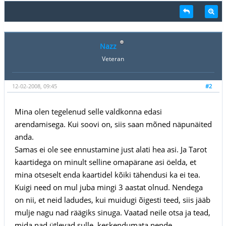
Nazz
Veteran
12-02-2008, 09:45
#2
Mina olen tegelenud selle valdkonna edasi
arendamisega. Kui soovi on, siis saan mõned näpunäited
anda.
Samas ei ole see ennustamine just alati hea asi. Ja Tarot
kaartidega on minult selline omapärane asi öelda, et
mina otseselt enda kaartidel kõiki tähendusi ka ei tea.
Kuigi need on mul juba mingi 3 aastat olnud. Nendega
on nii, et neid ladudes, kui muidugi õigesti teed, siis jääb
mulje nagu nad räägiks sinuga. Vaatad neile otsa ja tead,
mida nad ütlevad sulle, keskendumata nende