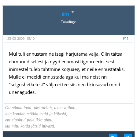
Iiris
Tavaliige
25-03-2009, 15:10
#11
Mul tuli ennustamine isegi harjutama välja. Olin täitsa
ehmunud sellest ja nyyd enamasti ignoreerin, sest
inimestel tuleb tahtmine koguaeg, et neile ennustataks.
Mulle ei meeldi ennustada aga kui ma neist nn
"selgushetketest" välja ei tee siis need kiusavad mind
unenägudes.
On nõnda lood: üks tärkab, teine vaibub,
lein kondab mööda maid ja külasid,
ent eluõhtul pole ikka aimu,
kui mitu korda jätsid hüvasti.