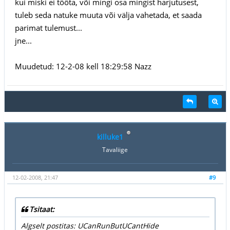
kui miski ei tööta, või mingi osa mingist harjutusest,
tuleb seda natuke muuta või välja vahetada, et saada
parimat tulemust...
jne...
Muudetud: 12-2-08 kell 18:29:58 Nazz
killuke1
Tavaliige
12-02-2008, 21:47
#9
Tsitaat:
Algselt postitas: UCanRunButUCantHide