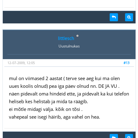
littlesch
Uustulnukas
12-07-2009, 12:05
#13
mul on viimased 2 aastat ( terve see aeg kui ma olen
uues koolis olnud) pea iga päev olnud nn. DE JA VU .
näen pidevalt oma hindeid ette, ja pidevalt ka kui telefon
heliseb kes helistab ja mida ta räägib.
ei mõtle midagi välja. kõik on tõsi .
vahepeal see isegi häirib, aga vahel on hea.