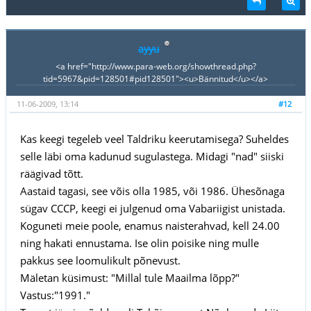
ayyu
<a href="http://www.para-web.org/showthread.php?
tid=5967&pid=128501#pid128501"><u>Bännitud</u></a>
11-06-2009, 13:14
#12
Kas keegi tegeleb veel Taldriku keerutamisega? Suheldes
selle läbi oma kadunud sugulastega. Midagi "nad" siiski
räägivad tõtt.
Aastaid tagasi, see võis olla 1985, või 1986. Ühesõnaga
sügav CCCP, keegi ei julgenud oma Vabariigist unistada.
Koguneti meie poole, enamus naisterahvad, kell 24.00
ning hakati ennustama. Ise olin poisike ning mulle
pakkus see loomulikult põnevust.
Mäletan küsimust: "Millal tule Maailma lõpp?"
Vastus:"1991."