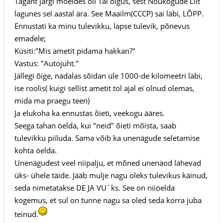
Tagant järgi mõeldes oli Tal õigus, sest Nõukogude Liit
lagunes sel aastal ära. See Maailm(CCCP) sai läbi, LÕPP.
Ennustati ka minu tulevikku, lapse tulevik, põnevus
emadele;
Küsiti:"Mis ametit pidama hakkan?"
Vastus: "Autojuht."
Jällegi õige, nädalas sõidan üle 1000-de kilomeetri läbi,
ise roolis( kuigi sellist ametit tol ajal ei olnud olemas,
mida ma praegu teen)
Ja elukoha ka ennustas õieti, veekogu ääres.
Seega tahan öelda, kui "neid" õieti mõista, saab
tulevikku piiluda. Sama võib ka unenägude seletamise
kohta öelda.
Unenägudest veel niipalju, et mõned unenäod lähevad
üks- ühele täide. Jääb mulje nagu oleks tulevikus käinud,
seda nimetatakse DE JA VU`ks. See on niiöelda
kogemus, et sul on tunne nagu sa oled seda korra juba
teinud.