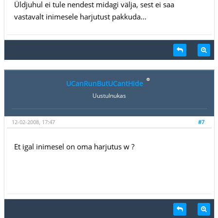
Üldjuhul ei tule nendest midagi välja, sest ei saa
vastavalt inimesele harjutust pakkuda...
UCanRunButUCantHide
Uustulnukas
12-02-2008, 17:47
#7
Et igal inimesel on oma harjutus w ?