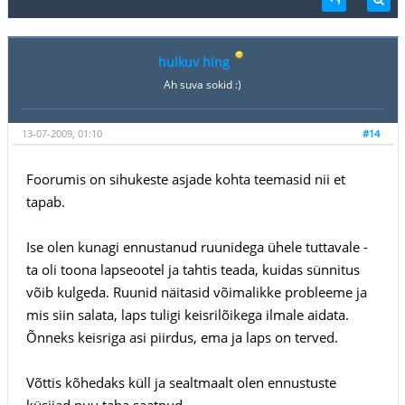
hulkuv hing
Ah suva sokid :)
13-07-2009, 01:10
#14
Foorumis on sihukeste asjade kohta teemasid nii et
tapab.
Ise olen kunagi ennustanud ruunidega ühele tuttavale -
ta oli toona lapseootel ja tahtis teada, kuidas sünnitus
võib kulgeda. Ruunid näitasid võimalikke probleeme ja
mis siin salata, laps tuligi keisrilõikega ilmale aidata.
Õnneks keisriga asi piirdus, ema ja laps on terved.
Võttis kõhedaks küll ja sealtmaalt olen ennustuste
küsijad puu taha saatnud.