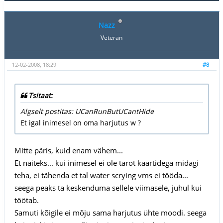
Nazz
Veteran
12-02-2008, 18:29
#8
Tsitaat:
Algselt postitas: UCanRunButUCantHide
Et igal inimesel on oma harjutus w ?
Mitte päris, kuid enam vähem...
Et näiteks... kui inimesel ei ole tarot kaartidega midagi
teha, ei tähenda et tal water scrying vms ei tööda...
seega peaks ta keskenduma sellele viimasele, juhul kui
töötab.
Samuti kõigile ei mõju sama harjutus ühte moodi. seega