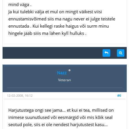
mind väga .
Ja kui tulebki välja et mul on mingit väikest viisi
ennustamisvõimed siis ma nagu never ei julge teistele
ennustada . Kui kellegi raske haigus või surm minu
hingele jääb siiis ma lähen kyll hulluks .
Nazz
Veteran
12-02-2008, 16:12
#6
Harjutustega ongi see jama... et kui ei tea, millised on
inimese suunutlused või eesmärgid või mis kõik seal
seotud pole, siis ei ole nendest harjutustest kasu...