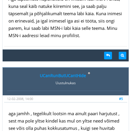
kuna seal käib natuke kiiremini see, ja saab palju
täpsemalt ja põhjalikumalt teema läbi käia. Kuna inimesi
on erinevaid, ja igal inimesel iga asi ei tööta, siis ongi
parem, kui saab läbi MSN-i läbi käia selle teema. Minu
MSN-i aadressi leiad minu profiilist.
UCanRunButUCantHide
Uustulnukas
12-02-2008, 14:00
#5
aga jamhh , tegelikult lootsin ma ainult paari harjutust ,
sest ma pole yltse kindel kas mul on yltse need võimed
see võis olla puhas kokkusatumus , kuigi see huvitab