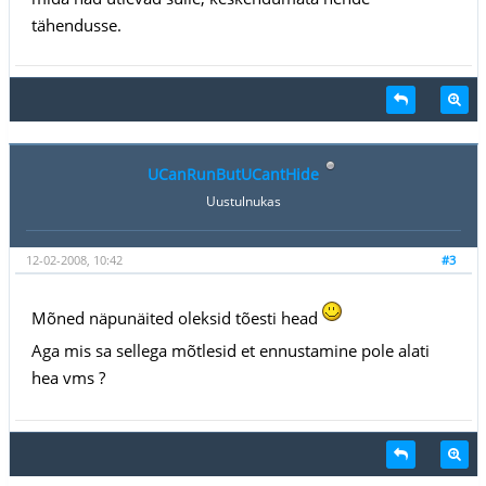
tähendusse.
UCanRunButUCantHide
Uustulnukas
12-02-2008, 10:42
#3
Mõned näpunäited oleksid tõesti head
Aga mis sa sellega mõtlesid et ennustamine pole alati
hea vms ?