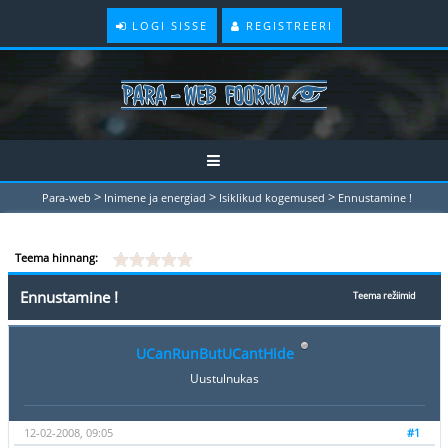
LOGI SISSE
REGISTREERI
>
>
>
Para-web
Inimene ja energiad
Isiklikud kogemused
Ennustamine !
Teema hinnang:
Ennustamine !
Teema režiimid
UCanRunButUCantHide
Uustulnukas
12-02-2008, 09:05
#1