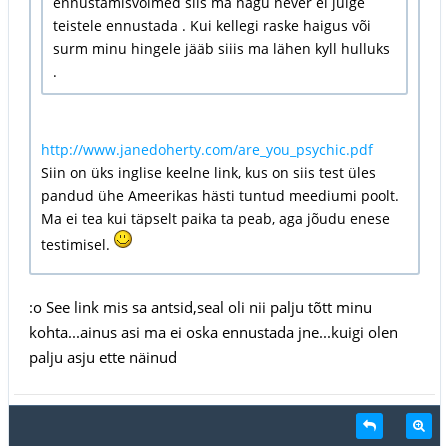
ennustamisvõimed siis ma nagu never ei julge
teistele ennustada . Kui kellegi raske haigus või
surm minu hingele jääb siiis ma lähen kyll hulluks
.
http://www.janedoherty.com/are_you_psychic.pdf
Siin on üks inglise keelne link, kus on siis test üles
pandud ühe Ameerikas hästi tuntud meediumi poolt.
Ma ei tea kui täpselt paika ta peab, aga jõudu enese
testimisel.
:o See link mis sa antsid,seal oli nii palju tõtt minu
kohta...ainus asi ma ei oska ennustada jne...kuigi olen
palju asju ette näinud