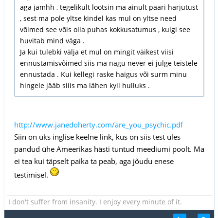
aga jamhh , tegelikult lootsin ma ainult paari harjutust
, sest ma pole yltse kindel kas mul on yltse need
võimed see võis olla puhas kokkusatumus , kuigi see
huvitab mind väga .
Ja kui tulebki välja et mul on mingit väikest viisi
ennustamisvõimed siis ma nagu never ei julge teistele
ennustada . Kui kellegi raske haigus või surm minu
hingele jääb siiis ma lähen kyll hulluks .
http://www.janedoherty.com/are_you_psychic.pdf
Siin on üks inglise keelne link, kus on siis test üles
pandud ühe Ameerikas hästi tuntud meediumi poolt. Ma
ei tea kui täpselt paika ta peab, aga jõudu enese
testimisel.
I don't suffer from insanity. I enjoy every minute of it.