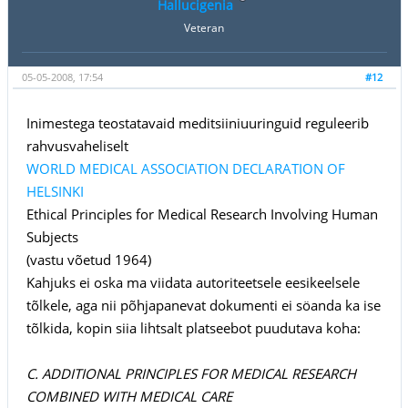
Hallucigenia
Veteran
05-05-2008, 17:54
#12
Inimestega teostatavaid meditsiiniuuringuid reguleerib
rahvusvaheliselt
WORLD MEDICAL ASSOCIATION DECLARATION OF
HELSINKI
Ethical Principles for Medical Research Involving Human
Subjects
(vastu võetud 1964)
Kahjuks ei oska ma viidata autoriteetsele eesikeelsele
tõlkele, aga nii põhjapanevat dokumenti ei söanda ka ise
tõlkida, kopin siia lihtsalt platseebot puudutava koha:
C. ADDITIONAL PRINCIPLES FOR MEDICAL RESEARCH
COMBINED WITH MEDICAL CARE