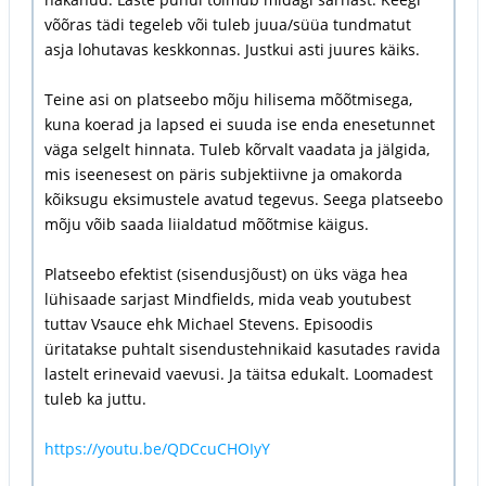
võõras tädi tegeleb või tuleb juua/süüa tundmatut
asja lohutavas keskkonnas. Justkui asti juures käiks.
Teine asi on platseebo mõju hilisema mõõtmisega,
kuna koerad ja lapsed ei suuda ise enda enesetunnet
väga selgelt hinnata. Tuleb kõrvalt vaadata ja jälgida,
mis iseenesest on päris subjektiivne ja omakorda
kõiksugu eksimustele avatud tegevus. Seega platseebo
mõju võib saada liialdatud mõõtmise käigus.
Platseebo efektist (sisendusjõust) on üks väga hea
lühisaade sarjast Mindfields, mida veab youtubest
tuttav Vsauce ehk Michael Stevens. Episoodis
üritatakse puhtalt sisendustehnikaid kasutades ravida
lastelt erinevaid vaevusi. Ja täitsa edukalt. Loomadest
tuleb ka juttu.
https://youtu.be/QDCcuCHOIyY