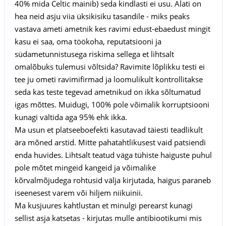
40% mida Celtic mainib) seda kindlasti ei usu. Alati on
hea neid asju viia üksikisiku tasandile - miks peaks
vastava ameti ametnik kes ravimi edust-ebaedust mingit
kasu ei saa, oma töökoha, reputatsiooni ja
südametunnistusega riskima sellega et lihtsalt
omalõbuks tulemusi võltsida? Ravimite lõplikku testi ei
tee ju ometi ravimifirmad ja loomulikult kontrollitakse
seda kas teste tegevad ametnikud on ikka sõltumatud
igas mõttes. Muidugi, 100% pole võimalik korruptsiooni
kunagi vältida aga 95% ehk ikka.
Ma usun et platseeboefekti kasutavad täiesti teadlikult
ära mõned arstid. Mitte pahatahtlikusest vaid patsiendi
enda huvides. Lihtsalt teatud väga tühiste haiguste puhul
pole mõtet mingeid kangeid ja võimalike
kõrvalmõjudega rohtusid välja kirjutada, haigus paraneb
iseenesest varem või hiljem niikuinii.
Ma kusjuures kahtlustan et minulgi perearst kunagi
sellist asja katsetas - kirjutas mulle antibiootikumi mis