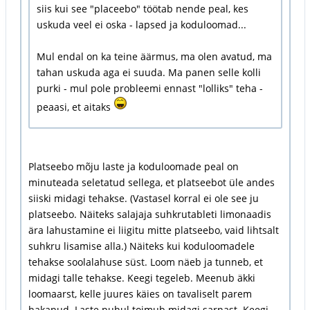
siis kui see "placeebo" töötab nende peal, kes
uskuda veel ei oska - lapsed ja koduloomad...
Mul endal on ka teine äärmus, ma olen avatud, ma
tahan uskuda aga ei suuda. Ma panen selle kolli
purki - mul pole probleemi ennast "lolliks" teha -
peaasi, et aitaks
Platseebo mõju laste ja koduloomade peal on
minuteada seletatud sellega, et platseebot üle andes
siiski midagi tehakse. (Vastasel korral ei ole see ju
platseebo. Näiteks salajaja suhkrutableti limonaadis
ära lahustamine ei liigitu mitte platseebo, vaid lihtsalt
suhkru lisamise alla.) Näiteks kui koduloomadele
tehakse soolalahuse süst. Loom näeb ja tunneb, et
midagi talle tehakse. Keegi tegeleb. Meenub äkki
loomaarst, kelle juures käies on tavaliselt parem
hakanud. Laste puhul toimub midagi sarnast. Keegi