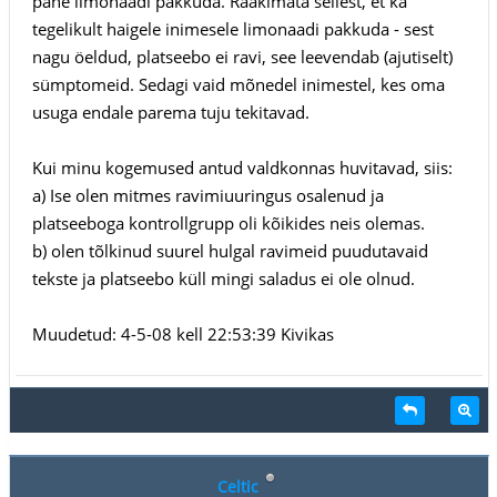
pähe limonaadi pakkuda. Rääkimata sellest, et ka
tegelikult haigele inimesele limonaadi pakkuda - sest
nagu öeldud, platseebo ei ravi, see leevendab (ajutiselt)
sümptomeid. Sedagi vaid mõnedel inimestel, kes oma
usuga endale parema tuju tekitavad.
Kui minu kogemused antud valdkonnas huvitavad, siis:
a) Ise olen mitmes ravimiuuringus osalenud ja
platseeboga kontrollgrupp oli kõikides neis olemas.
b) olen tõlkinud suurel hulgal ravimeid puudutavaid
tekste ja platseebo küll mingi saladus ei ole olnud.
Muudetud: 4-5-08 kell 22:53:39 Kivikas
Celtic