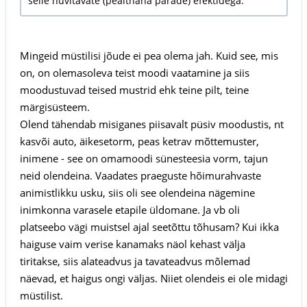
selle huvitavate (pealtnäha parade) efektidega.
Mingeid müstilisi jõude ei pea olema jah. Kuid see, mis
on, on olemasoleva teist moodi vaatamine ja siis
moodustuvad teised mustrid ehk teine pilt, teine
märgisüsteem.
Olend tähendab misiganes piisavalt püsiv moodustis, nt
kasvõi auto, äikesetorm, peas ketrav mõttemuster,
inimene - see on omamoodi sünesteesia vorm, tajun
neid olendeina. Vaadates praeguste hõimurahvaste
animistlikku usku, siis oli see olendeina nägemine
inimkonna varasele etapile üldomane. Ja vb oli
platseebo vägi muistsel ajal seetõttu tõhusam? Kui ikka
haiguse vaim verise kanamaks näol kehast välja
tiritakse, siis alateadvus ja tavateadvus mõlemad
näevad, et haigus ongi väljas. Niiet olendeis ei ole midagi
müstilist.