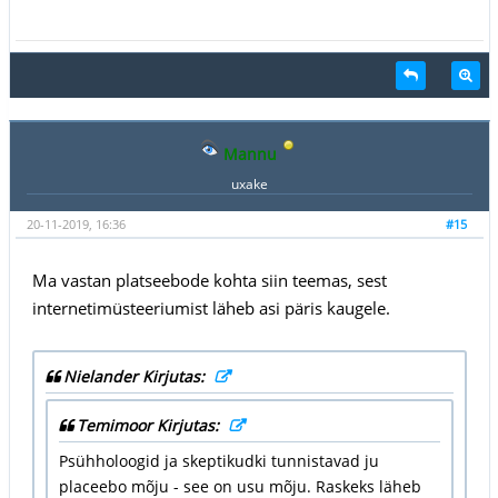
Mannu
uxake
20-11-2019, 16:36
#15
Ma vastan platseebode kohta siin teemas, sest
internetimüsteeriumist läheb asi päris kaugele.
Nielander Kirjutas:
Temimoor Kirjutas:
Psühholoogid ja skeptikudki tunnistavad ju
placeebo mõju - see on usu mõju. Raskeks läheb