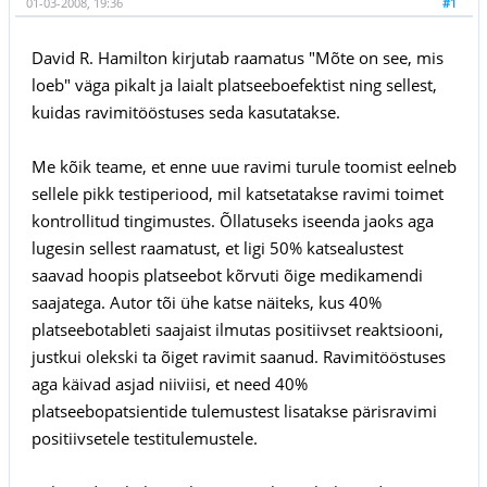
01-03-2008, 19:36
#1
David R. Hamilton kirjutab raamatus "Mõte on see, mis
loeb" väga pikalt ja laialt platseeboefektist ning sellest,
kuidas ravimitööstuses seda kasutatakse.
Me kõik teame, et enne uue ravimi turule toomist eelneb
sellele pikk testiperiood, mil katsetatakse ravimi toimet
kontrollitud tingimustes. Õllatuseks iseenda jaoks aga
lugesin sellest raamatust, et ligi 50% katsealustest
saavad hoopis platseebot kõrvuti õige medikamendi
saajatega. Autor tõi ühe katse näiteks, kus 40%
platseebotableti saajaist ilmutas positiivset reaktsiooni,
justkui olekski ta õiget ravimit saanud. Ravimitööstuses
aga käivad asjad niiviisi, et need 40%
platseebopatsientide tulemustest lisatakse pärisravimi
positiivsetele testitulemustele.