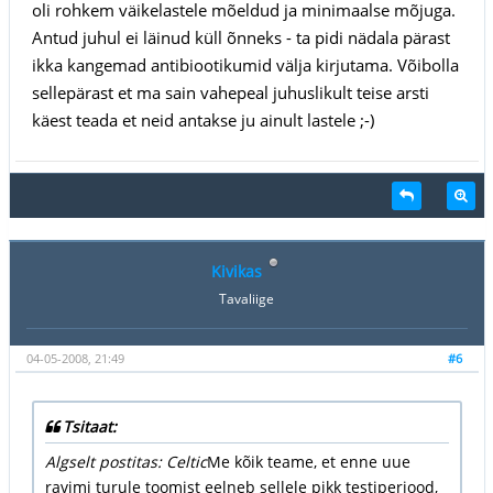
oli rohkem väikelastele mõeldud ja minimaalse mõjuga.
Antud juhul ei läinud küll õnneks - ta pidi nädala pärast
ikka kangemad antibiootikumid välja kirjutama. Võibolla
sellepärast et ma sain vahepeal juhuslikult teise arsti
käest teada et neid antakse ju ainult lastele ;-)
Kivikas
Tavaliige
04-05-2008, 21:49
#6
Tsitaat:
Algselt postitas: Celtic
Me kõik teame, et enne uue
ravimi turule toomist eelneb sellele pikk testiperiood,