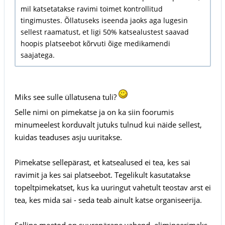
mil katsetatakse ravimi toimet kontrollitud
tingimustes. Õllatuseks iseenda jaoks aga lugesin
sellest raamatust, et ligi 50% katsealustest saavad
hoopis platseebot kõrvuti õige medikamendi
saajatega.
Miks see sulle üllatusena tuli?
Selle nimi on pimekatse ja on ka siin foorumis
minumeelest korduvalt jutuks tulnud kui näide sellest,
kuidas teaduses asju uuritakse.
Pimekatse sellepärast, et katsealused ei tea, kes sai
ravimit ja kes sai platseebot. Tegelikult kasutatakse
topeltpimekatset, kus ka uuringut vahetult teostav arst ei
tea, kes mida sai - seda teab ainult katse organiseerija.
Selline meetod on suurepärane vahend, elimineerimaks