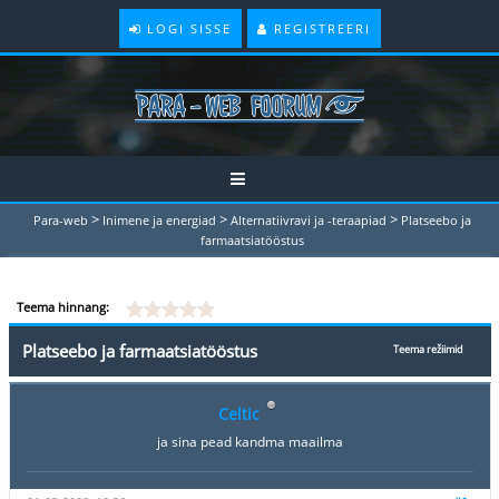
LOGI SISSE
REGISTREERI
>
>
>
Para-web
Inimene ja energiad
Alternatiivravi ja -teraapiad
Platseebo ja
farmaatsiatööstus
Teema hinnang:
Platseebo ja farmaatsiatööstus
Teema režiimid
Celtic
ja sina pead kandma maailma