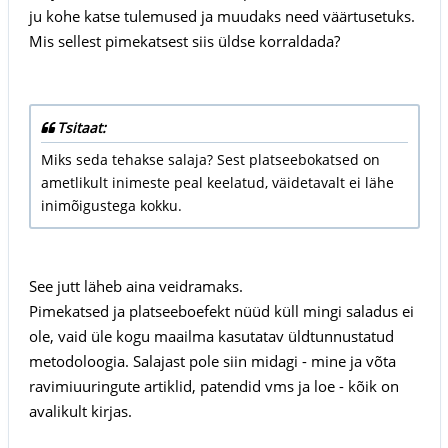
ju kohe katse tulemused ja muudaks need väärtusetuks.
Mis sellest pimekatsest siis üldse korraldada?
Tsitaat:
Miks seda tehakse salaja? Sest platseebokatsed on
ametlikult inimeste peal keelatud, väidetavalt ei lähe
inimõigustega kokku.
See jutt läheb aina veidramaks.
Pimekatsed ja platseeboefekt nüüd küll mingi saladus ei
ole, vaid üle kogu maailma kasutatav üldtunnustatud
metodoloogia. Salajast pole siin midagi - mine ja võta
ravimiuuringute artiklid, patendid vms ja loe - kõik on
avalikult kirjas.