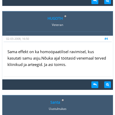
HUGOTH
Veteran
02-03-2008, 16:50
#4
Sama effekt on ka homoöpaatilisel ravimisel, kus
kasutati samu asju.Nõuka ajal töötasid venemaal terved
kliinikud ja arteegid. Ja asi toimis.
Santa
Uustulnukas