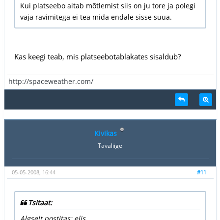
Kui platseebo aitab mõtlemist siis on ju tore ja polegi
vaja ravimitega ei tea mida endale sisse süüa.
Kas keegi teab, mis platseebotablakates sisaldub?
http://spaceweather.com/
Kivikas
Tavaliige
05-05-2008, 16:44
#11
Tsitaat:
Algselt postitas: elis