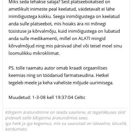
Miks seda tehakse salaja? Sest platseebokatsed on
ametlikult inimeste peal keelatud, väidetavalt ei lähe
inimõigustega kokku. Seega inimõigustega on keelatud
anda sulle platseebot, mis hoiaks ära nii mõnegi
tüsistuse ja kõrvalmõju, kuid inimõigustega on lubatud
anda sulle medikamenti, millel on ALATI mingid
kõrvalmõjud ning mis pärsivad ühel või teisel moel sinu
loomulikku mikrokliimat.
PS. tolle raamatu autor omab kraadi orgaanilises
keemias ning on töödanud farmatseudina. Hetkel
tegeleb meele ja keha vaheliste mõjude uurimisega.
Muudetud: 1-3-08 kell 19:37:04 Celtic
Kõrgeim äratundmine on teada saamine, et tegelikkuses olid
pidevalt selle kõrgeima äratundmise sees.
Iga hetk ja iga kogemus, mis sa saavutad on ideaalne, täiuslik,
kordumatu