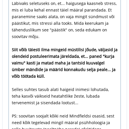
Läbivaks seletuseks on, et... haigusega kaasneb stress,
mis ei luba kehal ennast täiel määral parandada. Et
paranemine saaks alata, on vaja mingit sündmust või
päästikut, mis stressi alla tooks. Mida keerukam ja
tähenduslikum see "päästik" on, seda edukam on
soovitav mõju.
Siit võib täiesti ilma mingeid müstilisi jõude, väljasid ja
olendeid postuleerimata järeldada, et... paned "kurja
vaimu" kasti ja matad maha ja tantsid kuuvalgel
ümber mändide ja määrid konnakudu selja peale... ja
võib töötada küll.
Selles suhtes tasub alati haigeid inimesi lohutada,
teha kasvõi väikseid heatahtlike žeste, lubada
tervenemist ja sisendada lootust...
PS: soovitan soojalt kõiki neid Mindfieldsi osasid, sest
need kõik tegelevad mingil määral psühholoogia ja