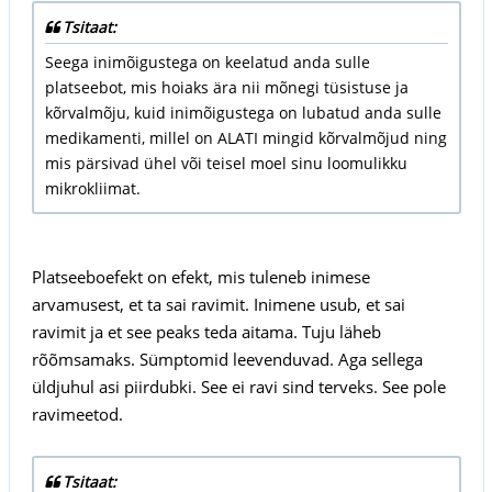
Tsitaat:
Seega inimõigustega on keelatud anda sulle
platseebot, mis hoiaks ära nii mõnegi tüsistuse ja
kõrvalmõju, kuid inimõigustega on lubatud anda sulle
medikamenti, millel on ALATI mingid kõrvalmõjud ning
mis pärsivad ühel või teisel moel sinu loomulikku
mikrokliimat.
Platseeboefekt on efekt, mis tuleneb inimese
arvamusest, et ta sai ravimit. Inimene usub, et sai
ravimit ja et see peaks teda aitama. Tuju läheb
rõõmsamaks. Sümptomid leevenduvad. Aga sellega
üldjuhul asi piirdubki. See ei ravi sind terveks. See pole
ravimeetod.
Tsitaat: