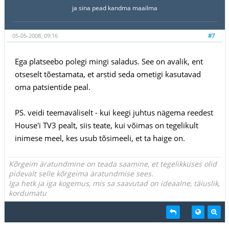
ja sina pead kandma maailma
05-05-2008, 09:16
#7
Ega platseebo polegi mingi saladus. See on avalik, ent
otseselt tõestamata, et arstid seda ometigi kasutavad
oma patsientide peal.
PS. veidi teemaväliselt - kui keegi juhtus nägema reedest
House'i TV3 pealt, siis teate, kui võimas on tegelikult
inimese meel, kes usub tõsimeeli, et ta haige on.
Kõrgeim äratundmine on teada saamine, et tegelikkuses olid
pidevalt selle kõrgeima äratundmise sees.
Iga hetk ja iga kogemus, mis sa saavutad on ideaalne, täiuslik,
kordumatu