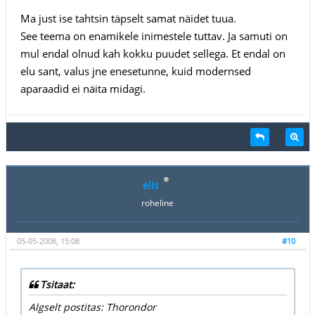
Ma just ise tahtsin täpselt samat näidet tuua.
See teema on enamikele inimestele tuttav. Ja samuti on
mul endal olnud kah kokku puudet sellega. Et endal on
elu sant, valus jne enesetunne, kuid modernsed
aparaadid ei näita midagi.
elis
roheline
05-05-2008, 15:08
#10
Tsitaat:
Algselt postitas: Thorondor