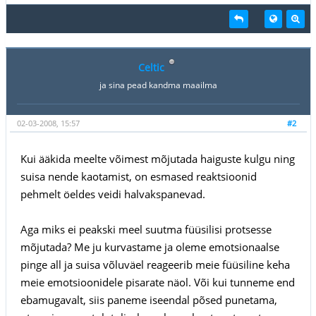
Celtic
ja sina pead kandma maailma
02-03-2008, 15:57
#2
Kui ääkida meelte võimest mõjutada haiguste kulgu ning
suisa nende kaotamist, on esmased reaktsioonid
pehmelt öeldes veidi halvakspanevad.
Aga miks ei peakski meel suutma füüsilisi protsesse
mõjutada? Me ju kurvastame ja oleme emotsionaalse
pinge all ja suisa võluväel reageerib meie füüsiline keha
meie emotsioonidele pisarate näol. Või kui tunneme end
ebamugavalt, siis paneme iseendal põsed punetama,