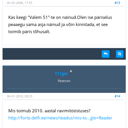
05-05-2008, 17:55
#13
Kas keegi "Valem 51"-te on näinud.Olen ise päriselus
peaaegu sama asja näinud ja võin kinnitada, et see
toimib päris tõhusalt.
T11ger
Veteran
06-01-2010, 09:25
#14
Mis toimub 2010. aastal ravimitööstuses?
http://forte.delfi.ee/news/teadus/mis-to...gle+Reader