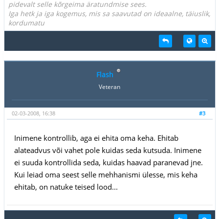
pidevalt selle kõrgeima äratundmise sees.
Iga hetk ja iga kogemus, mis sa saavutad on ideaalne, täiuslik,
kordumatu
Flash
Veteran
02-03-2008, 16:38
#3
Inimene kontrollib, aga ei ehita oma keha. Ehitab
alateadvus või vahet pole kuidas seda kutsuda. Inimene
ei suuda kontrollida seda, kuidas haavad paranevad jne.
Kui leiad oma seest selle mehhanismi ülesse, mis keha
ehitab, on natuke teised lood...