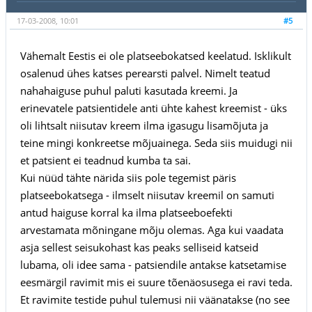
17-03-2008, 10:01
#5
Vähemalt Eestis ei ole platseebokatsed keelatud. Isklikult
osalenud ühes katses perearsti palvel. Nimelt teatud
nahahaiguse puhul paluti kasutada kreemi. Ja
erinevatele patsientidele anti ühte kahest kreemist - üks
oli lihtsalt niisutav kreem ilma igasugu lisamõjuta ja
teine mingi konkreetse mõjuainega. Seda siis muidugi nii
et patsient ei teadnud kumba ta sai.
Kui nüüd tähte närida siis pole tegemist päris
platseebokatsega - ilmselt niisutav kreemil on samuti
antud haiguse korral ka ilma platseeboefekti
arvestamata mõningane mõju olemas. Aga kui vaadata
asja sellest seisukohast kas peaks selliseid katseid
lubama, oli idee sama - patsiendile antakse katsetamise
eesmärgil ravimit mis ei suure tõenäosusega ei ravi teda.
Et ravimite testide puhul tulemusi nii väänatakse (no see