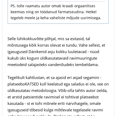
PS. tolle raamatu autor omab kraadi orgaanilises
keemias ning on töödanud farmatseudina. Hetkel
tegeleb meele ja keha vaheliste mõjude uurimisega.
Selle lühikokkuvõtte põhjal, mis sa esitasid, tal
mõistusega kõik korras olevat ei tundu. Vähe sellest, et
igasugused Dänikenid asju kokku luuletavad - nüüd
kukub üks koguni üldkasutatavaid ravimuuringute
meetodeid salajasteks vandenõudeks tembeldama.
Tegelikult kahtlustan, et sa ajasid eri asjad segamini -
platseeboKATSED küll keelatud ega saladus ei ole, see on
üldkasutatav metodoloogia. Võib-olla tahtis autor öelda,
et arstid patsientide ravimisel ei tohtivat platseebot
kasutada - st ei tohi mõnele eriti närvihaigele, omale
igasuguseid tõbesid külge mõtlevale tegelasele ravimi