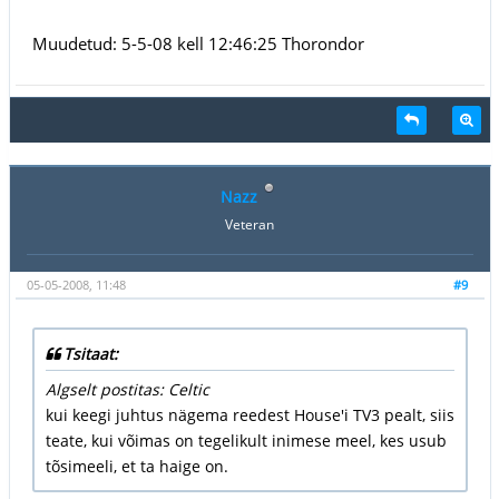
Muudetud: 5-5-08 kell 12:46:25 Thorondor
Nazz
Veteran
05-05-2008, 11:48
#9
Tsitaat:
Algselt postitas: Celtic
kui keegi juhtus nägema reedest House'i TV3 pealt, siis
teate, kui võimas on tegelikult inimese meel, kes usub
tõsimeeli, et ta haige on.