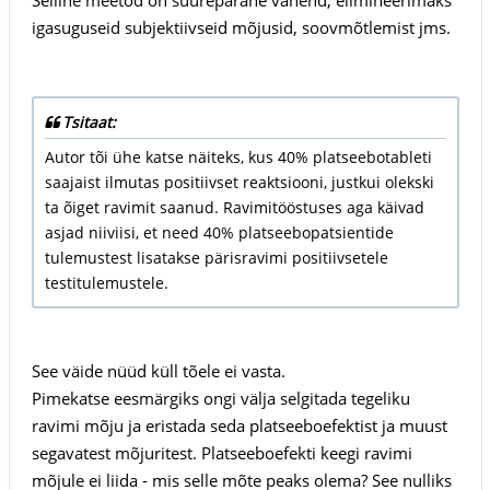
igasuguseid subjektiivseid mõjusid, soovmõtlemist jms.
Tsitaat:
Autor tõi ühe katse näiteks, kus 40% platseebotableti
saajaist ilmutas positiivset reaktsiooni, justkui olekski
ta õiget ravimit saanud. Ravimitööstuses aga käivad
asjad niiviisi, et need 40% platseebopatsientide
tulemustest lisatakse pärisravimi positiivsetele
testitulemustele.
See väide nüüd küll tõele ei vasta.
Pimekatse eesmärgiks ongi välja selgitada tegeliku
ravimi mõju ja eristada seda platseeboefektist ja muust
segavatest mõjuritest. Platseeboefekti keegi ravimi
mõjule ei liida - mis selle mõte peaks olema? See nulliks