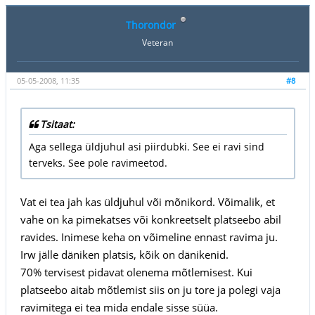
Thorondor
Veteran
05-05-2008, 11:35
#8
Tsitaat:
Aga sellega üldjuhul asi piirdubki. See ei ravi sind
terveks. See pole ravimeetod.
Vat ei tea jah kas üldjuhul või mõnikord. Võimalik, et
vahe on ka pimekatses või konkreetselt platseebo abil
ravides. Inimese keha on võimeline ennast ravima ju.
Irw jälle däniken platsis, kõik on dänikenid.
70% tervisest pidavat olenema mõtlemisest. Kui
platseebo aitab mõtlemist siis on ju tore ja polegi vaja
ravimitega ei tea mida endale sisse süüa.