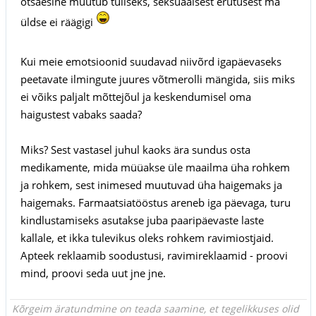
otsaesine muutub tuliseks, seksuaalsest erutusest ma
üldse ei räägigi
Kui meie emotsioonid suudavad niivõrd igapäevaseks
peetavate ilmingute juures võtmerolli mängida, siis miks
ei võiks paljalt mõttejõul ja keskendumisel oma
haigustest vabaks saada?
Miks? Sest vastasel juhul kaoks ära sundus osta
medikamente, mida müüakse üle maailma üha rohkem
ja rohkem, sest inimesed muutuvad üha haigemaks ja
haigemaks. Farmaatsiatööstus areneb iga päevaga, turu
kindlustamiseks asutakse juba paaripäevaste laste
kallale, et ikka tulevikus oleks rohkem ravimiostjaid.
Apteek reklaamib soodustusi, ravimireklaamid - proovi
mind, proovi seda uut jne jne.
Kõrgeim äratundmine on teada saamine, et tegelikkuses olid