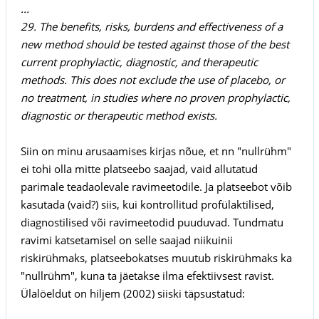
...
29. The benefits, risks, burdens and effectiveness of a
new method should be tested against those of the best
current prophylactic, diagnostic, and therapeutic
methods. This does not exclude the use of placebo, or
no treatment, in studies where no proven prophylactic,
diagnostic or therapeutic method exists.
Siin on minu arusaamises kirjas nõue, et nn "nullrühm"
ei tohi olla mitte platseebo saajad, vaid allutatud
parimale teadaolevale ravimeetodile. Ja platseebot võib
kasutada (vaid?) siis, kui kontrollitud profülaktilised,
diagnostilised või ravimeetodid puuduvad. Tundmatu
ravimi katsetamisel on selle saajad niikuinii
riskirühmaks, platseebokatses muutub riskirühmaks ka
"nullrühm", kuna ta jäetakse ilma efektiivsest ravist.
Ülalöeldut on hiljem (2002) siiski täpsustatud: