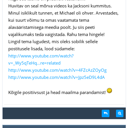
Huvitav on seal mõrva videos ka Jacksoni kummitus.
Minul isiklikult tunnen, et Michael oli ohver. Arvestades,
kui suurt võimu ta omas vaatamata tema
alavääristamisega meedia poolt. Ju siis peeti
vajalikumaks teda vaigistada. Rahu tema hingele!
Lingid tema lugudest, mis oleks sobilik sellele
postitusele lisada, lood südamele:
http://www.youtube.com/watch?
v=_Wy5qTeHq...re=related
http://www.youtube.com/watch?v=4FZcAzZOyOg
http://www.youtube.com/watch?v=Jpz5eD9L4dA
Kõigile positiivsust ja head maailma parandamist!