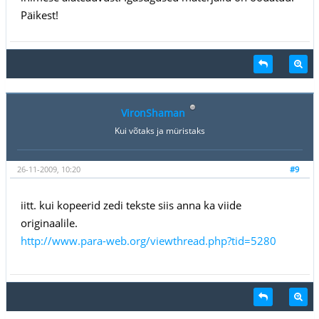
Päikest!
VironShaman
Kui võtaks ja müristaks
26-11-2009, 10:20
#9
iitt. kui kopeerid zedi tekste siis anna ka viide
originaalile.
http://www.para-web.org/viewthread.php?tid=5280