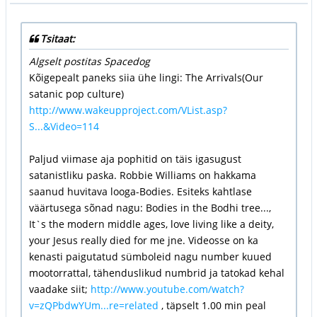
Tsitaat:
Algselt postitas Spacedog
Kõigepealt paneks siia ühe lingi: The Arrivals(Our
satanic pop culture)
http://www.wakeupproject.com/VList.asp?
S...&Video=114
Paljud viimase aja pophitid on täis igasugust
satanistliku paska. Robbie Williams on hakkama
saanud huvitava looga-Bodies. Esiteks kahtlase
väärtusega sõnad nagu: Bodies in the Bodhi tree...,
It`s the modern middle ages, love living like a deity,
your Jesus really died for me jne. Videosse on ka
kenasti paigutatud sümboleid nagu number kuued
mootorrattal, tähenduslikud numbrid ja tatokad kehal
vaadake siit;
http://www.youtube.com/watch?
v=zQPbdwYUm...re=related
, täpselt 1.00 min peal