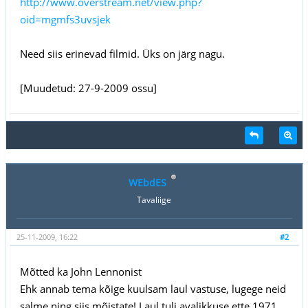
http://www.overstream.net/view.php?
oid=mgmfs3uvsjek
Need siis erinevad filmid. Üks on järg nagu.
[Muudetud: 27-9-2009 ossu]
WEbdES
Tavaliige
25-11-2009, 16:22
#2
Mõtted ka John Lennonist
Ehk annab tema kõige kuulsam laul vastuse, lugege neid
salme ning siis mõistate! Laul tuli avalikkuse ette 1971