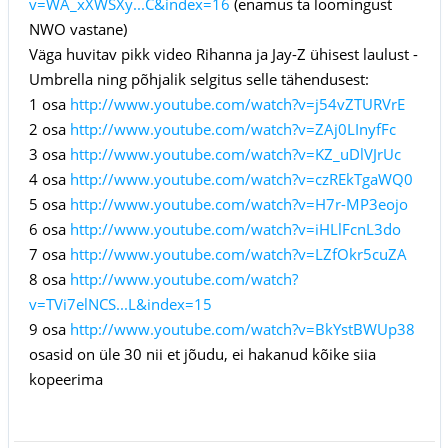
v=WA_xXWSXy...C&index=16
(enamus ta loomingust
NWO vastane)
Väga huvitav pikk video Rihanna ja Jay-Z ühisest laulust -
Umbrella ning põhjalik selgitus selle tähendusest:
1 osa
http://www.youtube.com/watch?v=j54vZTURVrE
2 osa
http://www.youtube.com/watch?v=ZAj0LInyfFc
3 osa
http://www.youtube.com/watch?v=KZ_uDlVJrUc
4 osa
http://www.youtube.com/watch?v=czREkTgaWQ0
5 osa
http://www.youtube.com/watch?v=H7r-MP3eojo
6 osa
http://www.youtube.com/watch?v=iHLlFcnL3do
7 osa
http://www.youtube.com/watch?v=LZfOkr5cuZA
8 osa
http://www.youtube.com/watch?
v=TVi7elNCS...L&index=15
9 osa
http://www.youtube.com/watch?v=BkYstBWUp38
osasid on üle 30 nii et jõudu, ei hakanud kõike siia
kopeerima