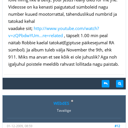
Videosse on ka kenasti paigutatud sümboleid nagu
number kuued mootorrattal, tähenduslikud numbrid ja
tatokad kehal
vaadake siit;
http://www.youtube.com/watch?
v=zQPbdwYUm...re=related
, täpselt 1.00 min peal
näitab Robbie kaelal tatokat(Egiptuse päikesejumal RA
sümbol). Ja album tuleb välja November the 9th, ehk
911. Miks ma arvan et see kõik ei ole juhuslik? Aga noh
igaljuhul poistele meeldib rahvast lollitada nagu paistab.
WEbdES
Tavaliige
01-12-2009, 08:59
#12