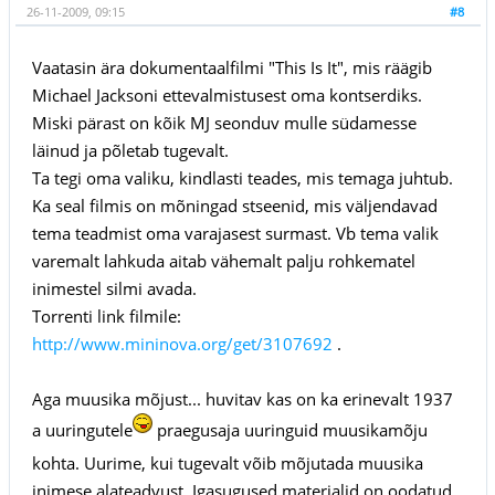
26-11-2009, 09:15
#8
Vaatasin ära dokumentaalfilmi "This Is It", mis räägib
Michael Jacksoni ettevalmistusest oma kontserdiks.
Miski pärast on kõik MJ seonduv mulle südamesse
läinud ja põletab tugevalt.
Ta tegi oma valiku, kindlasti teades, mis temaga juhtub.
Ka seal filmis on mõningad stseenid, mis väljendavad
tema teadmist oma varajasest surmast. Vb tema valik
varemalt lahkuda aitab vähemalt palju rohkematel
inimestel silmi avada.
Torrenti link filmile:
http://www.mininova.org/get/3107692
.
Aga muusika mõjust... huvitav kas on ka erinevalt 1937
a uuringutele
praegusaja uuringuid muusikamõju
kohta. Uurime, kui tugevalt võib mõjutada muusika
inimese alateadvust. Igasugused materjalid on oodatud.