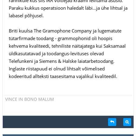
rannikule kus siis IRA võitlejad kraami levitama asusid.
Paraku kukkus operatsioon haledalt läbi...ja ühe lihtsal ja
labasel põhjusel.
Briti kuulsa The Gramophone Company ja lugematute
tütarfirmade toodang - grammophonid oli hoopis
kehvema kvaliteedi, tehniliste näitajatega kui Saksamaal
üldkasutatavad ja toodangus-levituses olevad
Telefunkeni ja Siemens & Halske laiatarbetoodang.
Inglaste riistapuud ei olnud lihtsalt võimelised
kodeeritud allteksti taasesitama vajalikul kvaliteedil.
VINCE IN BONO MALUM