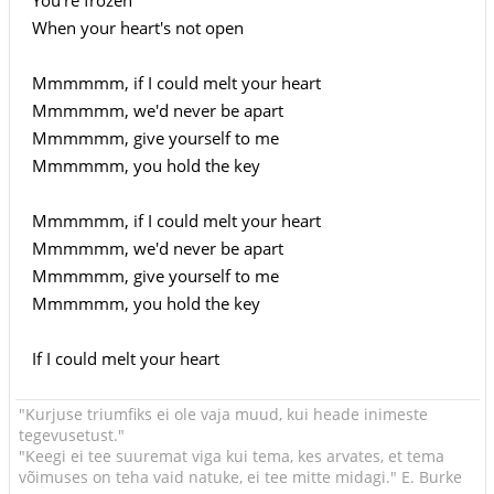
When your heart's not open
Mmmmmm, if I could melt your heart
Mmmmmm, we'd never be apart
Mmmmmm, give yourself to me
Mmmmmm, you hold the key
Mmmmmm, if I could melt your heart
Mmmmmm, we'd never be apart
Mmmmmm, give yourself to me
Mmmmmm, you hold the key
If I could melt your heart
"Kurjuse triumfiks ei ole vaja muud, kui heade inimeste
tegevusetust."
"Keegi ei tee suuremat viga kui tema, kes arvates, et tema
võimuses on teha vaid natuke, ei tee mitte midagi." E. Burke