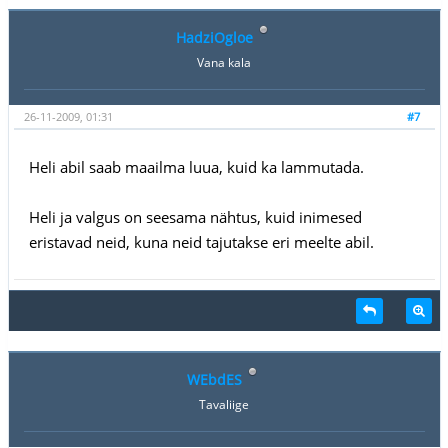
HadziOgloe
Vana kala
26-11-2009, 01:31
#7
Heli abil saab maailma luua, kuid ka lammutada.
Heli ja valgus on seesama nähtus, kuid inimesed
eristavad neid, kuna neid tajutakse eri meelte abil.
WEbdES
Tavaliige