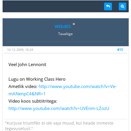
WEbdES
Tavaliige
10-12-2009, 16:24
#15
Veel John Lennonit
Lugu on Working Class Hero
Ametlik video:
http://www.youtube.com/watch?v=Ve-
mANenpC4&NR=1
Video koos subtiitritega:
http://www.youtube.com/watch?v=UVEnm-LZozU
"Kurjuse triumfiks ei ole vaja muud, kui heade inimeste
tegevusetust."