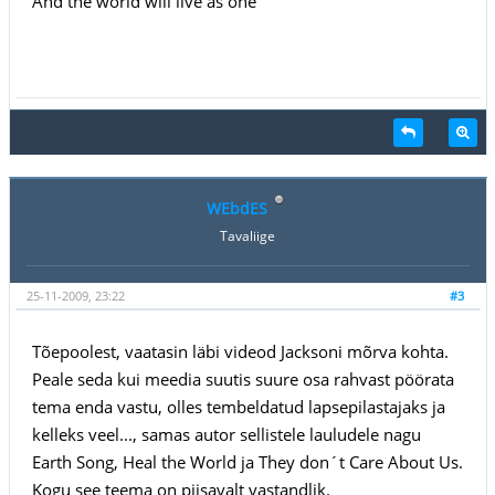
And the world will live as one
WEbdES
Tavaliige
25-11-2009, 23:22
#3
Tõepoolest, vaatasin läbi videod Jacksoni mõrva kohta.
Peale seda kui meedia suutis suure osa rahvast pöörata
tema enda vastu, olles tembeldatud lapsepilastajaks ja
kelleks veel..., samas autor sellistele lauludele nagu
Earth Song, Heal the World ja They don´t Care About Us.
Kogu see teema on piisavalt vastandlik.