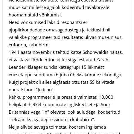
muusikat millesse aga oli kodeeritud tavakõrvale
hoomamatuid võnkumisi.
Need võnkumised läksid resonantsi eri
ajupiirkondadade omasagedustega ja tekitasid nii
vajalikke programeeritud resultaate: üliväsimus-unisus,
eufooria, kabuhirm.
1944 aasta novembris tehtud katse Schönwaldis näitas,
et vastavalt kodeeritud alltekstiga esitatud Zarah
Leanderi šlaager sundis katsegrupi 15 liikmest
enesetappu sooritama 6 juba üheksakümne sekundiga.
Kuigi projekt oli alles algfaasis otsustas SS käivitada
operatsiooni "Jericho".
Kähku programmeeriti ja pressiti valmistati 10.000
heliplaati hetkel kuumimate ingliskeelsete ja Suur
Britannias väga "in" olevate lööklauludega, kodeeritud
"refrääniks aga depressioon ja kabuhirm".
Nelja allveelaevaga toimetati koorem Inglismaa