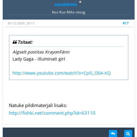
excubitoris
Kes-Kus-Miks-oloog
30-12-2009, 20:17
#17
Tsitaat:
Algselt postitas KrayonFänn
Lady Gaga - illuminati girl
http://www.youtube.com/watch?v=CplS_O0A-KQ
Natuke pildimaterjali lisaks:
http://fishki.net/comment.php?id=63110