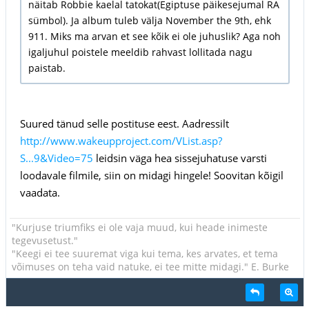
näitab Robbie kaelal tatokat(Egiptuse päikesejumal RA
sümbol). Ja album tuleb välja November the 9th, ehk
911. Miks ma arvan et see kõik ei ole juhuslik? Aga noh
igaljuhul poistele meeldib rahvast lollitada nagu
paistab.
Suured tänud selle postituse eest. Aadressilt
http://www.wakeupproject.com/VList.asp?
S...9&Video=75
leidsin väga hea sissejuhatuse varsti
loodavale filmile, siin on midagi hingele! Soovitan kõigil
vaadata.
"Kurjuse triumfiks ei ole vaja muud, kui heade inimeste
tegevusetust."
"Keegi ei tee suuremat viga kui tema, kes arvates, et tema
võimuses on teha vaid natuke, ei tee mitte midagi." E. Burke