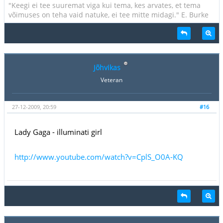
"Keegi ei tee suuremat viga kui tema, kes arvates, et tema
võimuses on teha vaid natuke, ei tee mitte midagi." E. Burke
Jõhvikas
Veteran
27-12-2009, 20:59
#16
Lady Gaga - illuminati girl
http://www.youtube.com/watch?v=CplS_O0A-KQ