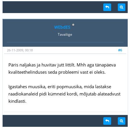
WEbdES
Tavaliige
26-11-2009, 00:18
#6
Päris naljakas ja huvitav jutt Iittilt. Mhh aga tänapäeva
kvaliteethelinduses seda probleemi vast ei oleks.
Igastahes muusika, eriti popmuusika, mida lastakse
raadiokanaleid pidi kümneid kordi, mõjutab alateadvust
kindlasti.