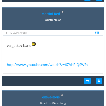
Martini Red
Uustulnukas
31-12-2009, 04:35
#18
valgustav band
http://www.youtube.com/watch?v=6ZVhF-QSWSs
excubitoris
Kes-Kus-Miks-oloog