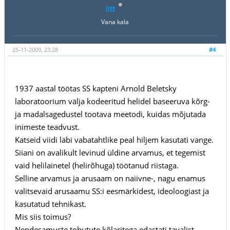
iitt
Vana kala
25-11-2009, 23:28
#4
1937 aastal töötas SS kapteni Arnold Beletsky
laboratoorium välja kodeeritud helidel baseeruva kõrg-
ja madalsagedustel tootava meetodi, kuidas mõjutada
inimeste teadvust.
Katseid viidi läbi vabatahtlike peal hiljem kasutati vange.
Siiani on avalikult levinud üldine arvamus, et tegemist
vaid helilainetel (helirõhuga) töötanud riistaga.
Selline arvamus ja arusaam on naiivne-, nagu enamus
valitsevaid arusaamu SS:i eesmärkidest, ideoloogiast ja
kasutatud tehnikast.
Mis siis toimus?
Nendesamuste tohutute kõlaritega edastati tavalist