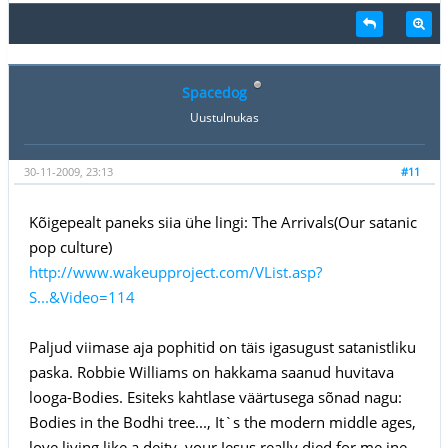
Spacedog
Uustulnukas
30-11-2009, 23:13
#11
Kõigepealt paneks siia ühe lingi: The Arrivals(Our satanic
pop culture)
http://www.wakeupproject.com/VList.asp?
S...&Video=114
Paljud viimase aja pophitid on täis igasugust satanistliku
paska. Robbie Williams on hakkama saanud huvitava
looga-Bodies. Esiteks kahtlase väärtusega sõnad nagu:
Bodies in the Bodhi tree..., It`s the modern middle ages,
love living like a deity, your Jesus really died for me jne.