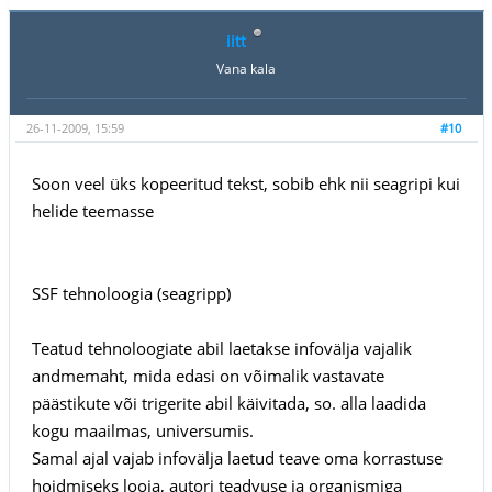
iitt
Vana kala
26-11-2009, 15:59
#10
Soon veel üks kopeeritud tekst, sobib ehk nii seagripi kui
helide teemasse
SSF tehnoloogia (seagripp)
Teatud tehnoloogiate abil laetakse infovälja vajalik
andmemaht, mida edasi on võimalik vastavate
päästikute või trigerite abil käivitada, so. alla laadida
kogu maailmas, universumis.
Samal ajal vajab infovälja laetud teave oma korrastuse
hoidmiseks looja, autori teadvuse ja organismiga