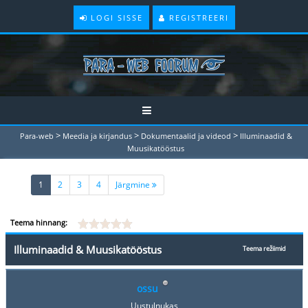
LOGI SISSE
REGISTREERI
>
>
>
Para-web
Meedia ja kirjandus
Dokumentaalid ja videod
Illuminaadid &
Muusikatööstus
(current)
1
2
3
4
Järgmine
Teema hinnang:
Illuminaadid & Muusikatööstus
Teema režiimid
ossu
Uustulnukas