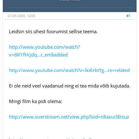
27-09-2009, 12:03
#1
Leidsin siis ühest foorumist sellise teema.
http://www.youtube.com/watch?
v=tW1fHcJdq...r_embedded
http://www.youtube.com/watch?v=Iki6rbtYg...re=related
Ei ole neid veel vaadanud ning ei tea mida võib kujutada.
Mingi film ka pidi olema:
http://www.overstream.net/view.php?oid=n8axucl8txuz