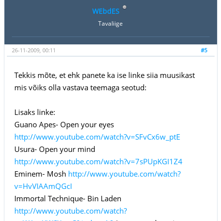
WEbdES
Tavaliige
26-11-2009, 00:11
#5
Tekkis mõte, et ehk panete ka ise linke siia muusikast
mis võiks olla vastava teemaga seotud:
Lisaks linke:
Guano Apes- Open your eyes
http://www.youtube.com/watch?v=SFvCx6w_ptE
Usura- Open your mind
http://www.youtube.com/watch?v=7sPUpKGI1Z4
Eminem- Mosh
http://www.youtube.com/watch?
v=HvVIAAmQGcI
Immortal Technique- Bin Laden
http://www.youtube.com/watch?