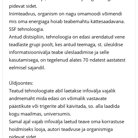
pidevat sidet.
Inimteadvus, organism on nagu omamoodi võimendi
mis oma energiaga hoiab teabemahtu kättesaadavana.
SSF tehnoloogia.
Antud distsipliin, tehnoloogia on edasi arendatud vene
teadlaste grupi poolt, kes antud teemaga, st. üleüldise
informatsioonivälja teabe üleslaadimise ja selle
kasutamisega, on tegelenud alates 70 ndatest aastatest
eelmisel sajandil.
Üldjoontes:
Teatud tehnoloogiate abil laetakse infovälja vajalik
andmemaht mida edasi on võimalik vastavate
päästikute või trigerite abil käivitada, so. alla laadida
kogu maailmas, universumis.
Samal ajal vajab infovälja laetud teave oma korrastuse
hoidmiseks looja, autori teadvuse ja organismiga
pidevat sidet.