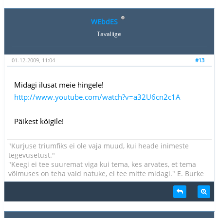
WEbdES
Tavaliige
01-12-2009, 11:04
#13
Midagi ilusat meie hingele!
http://www.youtube.com/watch?v=a32U6cn2c1A
Päikest kõigile!
"Kurjuse triumfiks ei ole vaja muud, kui heade inimeste
tegevusetust."
"Keegi ei tee suuremat viga kui tema, kes arvates, et tema
võimuses on teha vaid natuke, ei tee mitte midagi." E. Burke