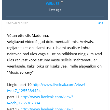
WEbdES
Tavaliige
03-12-2009, 18:12
#14
Võtan ette siis Madonna.
selgitavad videolõigud dokumentaalfilmist Arrivals,
tegijatelt kes on Islami usku. Islami usuliste kohta
näitavad nad üles väga suurt paindlikkust ning kutsuvad
üles rahvast koos astuma vastu sellele "nähtamatule"
vaenlasele. Kaks lõiku on lisaks veel, mille alapealkiri on
"Music sorcery".
Lingid: part 10
http://www.liveleak.com/view?
i=d47_1255384424
part 11
http://www.liveleak.com/view?
i=eeb_1255387894
Part 12
http://www.liveleak.com/view?