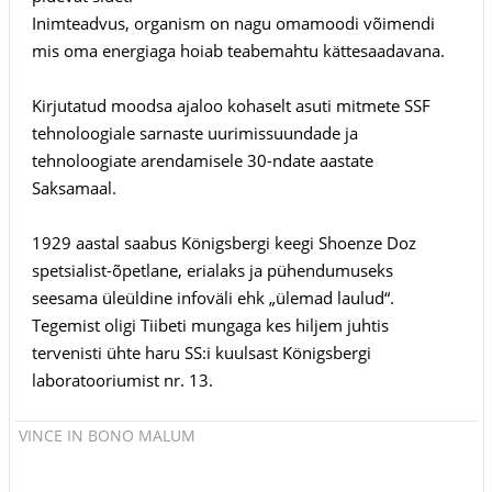
Inimteadvus, organism on nagu omamoodi võimendi
mis oma energiaga hoiab teabemahtu kättesaadavana.
Kirjutatud moodsa ajaloo kohaselt asuti mitmete SSF
tehnoloogiale sarnaste uurimissuundade ja
tehnoloogiate arendamisele 30-ndate aastate
Saksamaal.
1929 aastal saabus Königsbergi keegi Shoenze Doz
spetsialist-õpetlane, erialaks ja pühendumuseks
seesama üleüldine infoväli ehk „ülemad laulud“.
Tegemist oligi Tiibeti mungaga kes hiljem juhtis
tervenisti ühte haru SS:i kuulsast Königsbergi
laboratooriumist nr. 13.
VINCE IN BONO MALUM