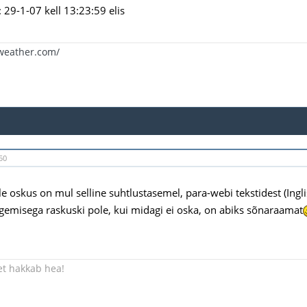
29-1-07 kell 13:23:59 elis
eweather.com/
50
ele oskus on mul selline suhtlustasemel, para-webi tekstidest (Ing
gemisega raskuski pole, kui midagi ei oska, on abiks sõnaraamat
 et hakkab hea!