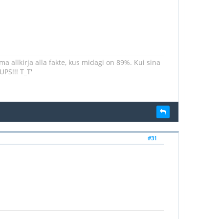
 allkirja alla fakte, kus midagi on 89%. Kui sina
UPS!!! T_T'
#31