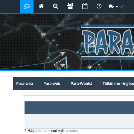
Para-web
Para-web
Para-Webist
Tõlkimine - inglis
* Hääletasite antud valiku poolt.