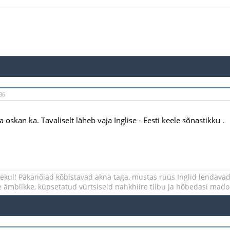
36
 oskan ka. Tavaliselt läheb vaja Inglise - Eesti keele sõnastikku .
lekul! Päkanõiad kõbistavad akna taga, mustas rüüs Inglid lendavad
le ämblikke, küpsetatud vürtsiseid nahkhiire tiibu ja hõbedasi mado