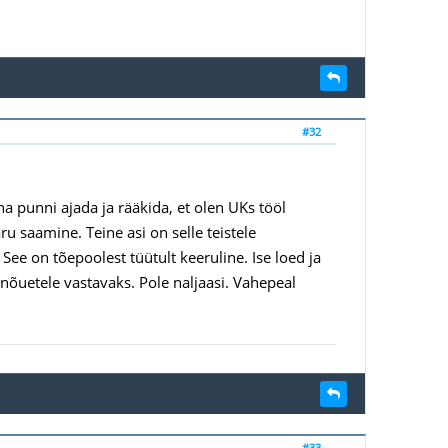
#32
na punni ajada ja rääkida, et olen UKs tööl
ru saamine. Teine asi on selle teistele
ee on tõepoolest tüütult keeruline. Ise loed ja
e nõuetele vastavaks. Pole naljaasi. Vahepeal
#33