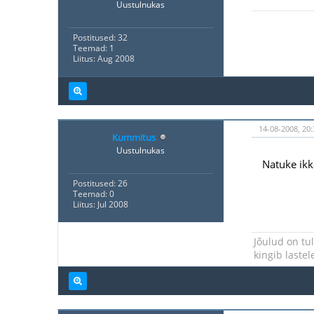
Uustulnukas
Postitused: 32
Teemad: 1
Liitus: Aug 2008
14-08-2008, 20:
Kummitus
Uustulnukas
Natuke ikka
Postitused: 26
Teemad: 0
Liitus: Jul 2008
Jõulud on tu
kingib laste