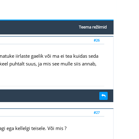
Teema režiimid
#26
natuke iirlaste gaelik või ma ei tea kuidas seda
keel puhtalt suus, ja mis see mulle siis annab,
#27
 ega kellelgi teisele. Või mis ?