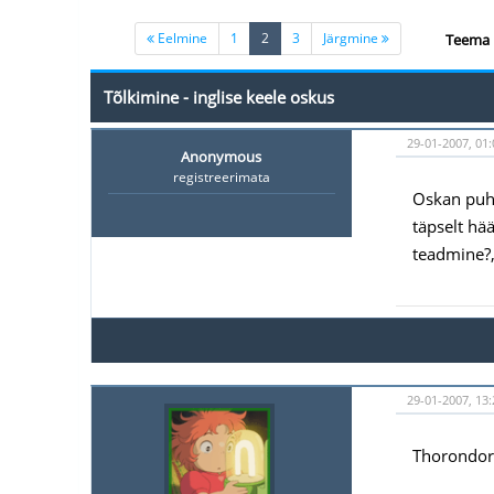
(current)
Eelmine
1
2
3
Järgmine
Teema 
Tõlkimine - inglise keele oskus
29-01-2007, 01:
Anonymous
registreerimata
Oskan puhta
täpselt hää
teadmine?,
29-01-2007, 13:
Thorondor: 