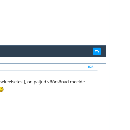
#28
lisekeelsetest), on paljud võõrsõnad meelde
!