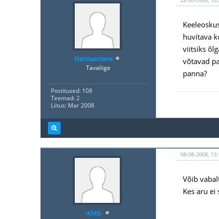
Keeleoskus
huvitava k
viitsiks õ
Narsiaanlane
võtavad pa
Tavaliige
panna?
Postitused: 108
Teemad: 2
Liitus: Mar 2008
08-08-2008, 13:
Võib vabal
Kes aru ei 
-KMS-