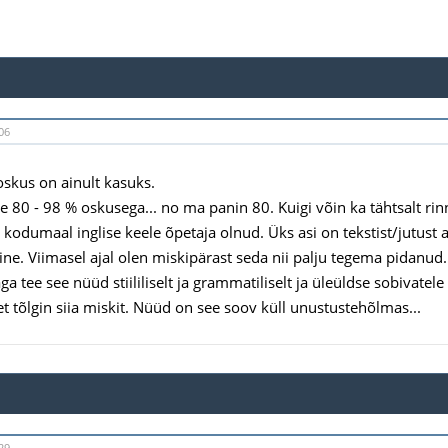
06
eoskus on ainult kasuks.
e 80 - 98 % oskusega... no ma panin 80. Kuigi võin ka tähtsalt rin
kodumaal inglise keele õpetaja olnud. Üks asi on tekstist/jutust a
e. Viimasel ajal olen miskipärast seda nii palju tegema pidanud. S
ga tee see nüüd stiililiselt ja grammatiliselt ja üleüldse sobivatel
et tõlgin siia miskit. Nüüd on see soov küll unustustehõlmas...
29