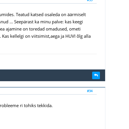
mides. Teatud katsed osaleda on äärmiselt
ud ... Seepärast ka minu palve: kas keegi
ma" rea ajamine on toredad omadused, ometi
as kellelgi on viitsimist,aega ja HUVI õlg alla
#34
robleeme ri tohiks tekkida.