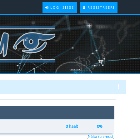
LOGI SISSE
REGISTREERI
0 häält
0%
[
Näita tulemusi
]