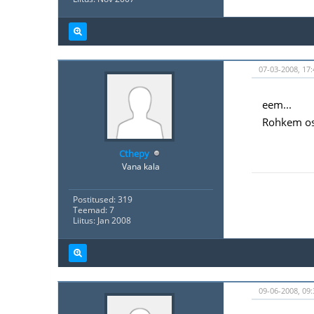
07-03-2008, 17:
eem...
Rohkem osk
Cthepy
Vana kala
Postitused: 319
Teemad: 7
Liitus: Jan 2008
09-06-2008, 09: