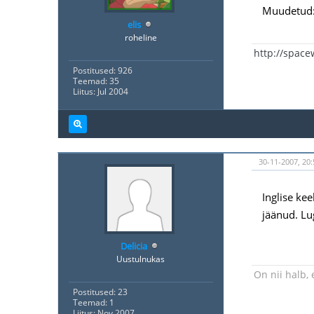
Muudetud: 
elis
roheline
http://spac
Postitused: 926
Teemad: 35
Liitus: Jul 2004
30-11-2007, 20:
Inglise ke
jäänud. Lu
Delicia
Uustulnukas
On nii halb,
Postitused: 23
Teemad: 1
Liitus: Nov 2007