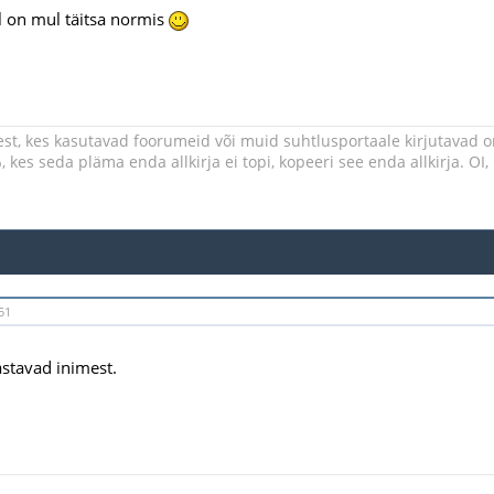
el on mul täitsa normis
st, kes kasutavad foorumeid või muid suhtlusportaale kirjutavad oma
 kes seda pläma enda allkirja ei topi, kopeeri see enda allkirja. OI, 
51
astavad inimest.