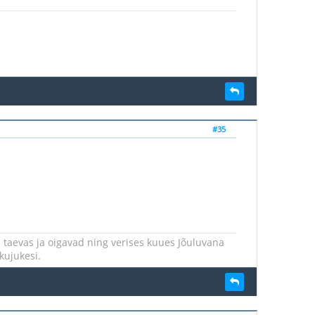
#35
 taevas ja oigavad ning verises kuues Jõuluvana
kujukesi.