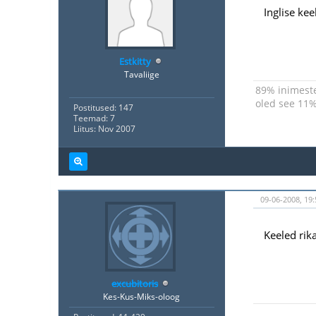
Inglise ke
Estkitty
Tavaliige
89% inimeste
oled see 11%,
Postitused: 147
Teemad: 7
Liitus: Nov 2007
09-06-2008, 19:
Keeled rik
excubitoris
Kes-Kus-Miks-oloog