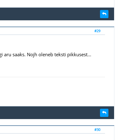
#29
 aru saaks. Nojh oleneb teksti pikkusest...
#30