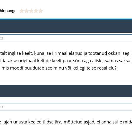
hinnang:
03
lt inglise keelt, kuna ise Iirimaal elanud ja töötanud oskan isegi 
ldatakse originaal keltide keelt paar sõna aga aiiski, samas saksa 
 mis moodi puudutab see minu või kellegi teise reaal elu?.
23
Jajah unusta keeled üldse ära, mõttetud asjad, ei anna sulle midagi