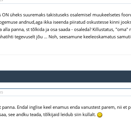
 ON üheks suuremaks takistuseks osalemisel muukeelsetes fooru
ogemuse andnud,aga ikka iseenda piiratud oskustesse kinni jooksn
lga alla panna, st tõlkida ja osa saada - osaleda? Killustatus, "o
hatihti tegevuselt jõu ... Noh, seesamune keeleoskamatus samuti. K
15
t panna. Endal inglise keel enamus enda vanustest parem, nii et p
saa, see andku teada, tõlkijaid leidub siin küllalt.