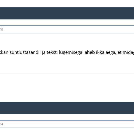
45
an suhtlustasandil ja teksti lugemisega läheb ikka aega, et midagi
34