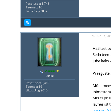
Postitused: 1,743
Teemad: 16
Liitus: Sep 2007
26-11-2014, 20
Häältest p
Seda teema
juba kaks v
Mannu
Praeguste 
uxake
Postitused: 3,469
Mõni mees 
Teemad: 16
Liitus: Aug 2010
inimeste s
Mis ei pru
Jaynes'ist 
web.org/sh