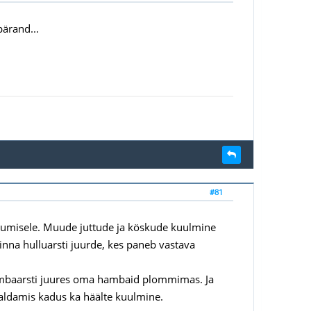
ärand...
#81
astumisele. Muude juttude ja köskude kuulmine
minna hulluarsti juurde, kes paneb vastava
hambaarsti juures oma hambaid plommimas. Ja
maldamis kadus ka häälte kuulmine.