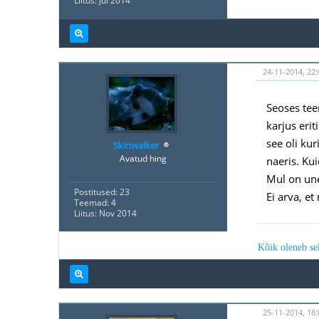
Liitus: Jul 2014
24-11-2014, 22:
Seoses tee
karjus eri
see oli kur
Skinwalker
Avatud hing
naeris. Kui
Mul on une
Postitused: 23
Ei arva, et
Teemad: 4
Liitus: Nov 2014
Kõik oleneb sell
25-11-2014, 18: