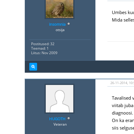
Umbes kuu 
Mida selle
insomnia
otsija
Postitused: 32
Teemad: 1
Liitus: Nov 2009
26-11-2014, 10:
Tavalised 
viitab jub
diagnoosi.
HUGOTH
On ka eran
Veteran
siis selgu