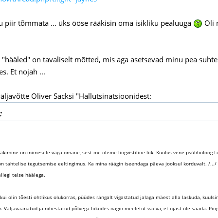
u piir tõmmata ... üks ööse rääkisin oma isikliku pealuuga
Oli 
 "hääled" on tavaliselt mõtted, mis aga asetsevad minu pea suhtes
. Et nojah ...
väljavõtte Oliver Sacksi "Hallutsinatsioonidest:
:
äkimine on inimesele väga omane, sest me oleme lingvistiline liik. Kuulus vene psühholoog L
on tahtelise tegutsemise eeltingimus. Ka mina räägin iseendaga päeva jooksul korduvalt. /.../
llegi teise häälega.
kui olin tõesti ohtlikus olukorras, püüdes rängalt vigastatud jalaga mäest alla laskuda, kuuls
ev. Väljaväänatud ja nihestatud põlvega liikudes nägin meeletut vaeva, et ojast üle saada. Pin