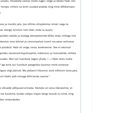
inaku. Otsekohe vastas mulle tugev, selge ja käskiv hääl, mis
iv tempo, millest sa kinni suudad pidada ning mine kõhklemata
.
se ja murdis jala. Joe võitles ellujäämise nimel, nagu ta
ängis kriitilist rolli hääl, mida ta kuulis:
, püüdes aduda ja kuidagi aktsepteerida kõike seda, millega mul
atkestas oma külmal ja ratsionaalsel toonil mu peas valitseva
püüdsid. Hääl oli selge, terav, konkreetne. See ei eksinud
psides seosetuid kujutluspilte, mälestusi ja lootuskilde, millele
es. Mul tuli liustikule tagasi jõuda. /.../ Hääl ütles mulle
./ Iga kord, kui liustikult peegelduv kuumus mind unisesse
lgust oligi jäänud. Ma jätkasin liikumist, kuid mõistsin üsna pea,
ulsin häält, pidi minuga kõik korda saama."
des võivadki põhjused erineda. Näiteks on üsna tõenäoline, et
 me kuuleme, kuidas tühjas majas keegi lausub su nime, ning
ikes olukordades.