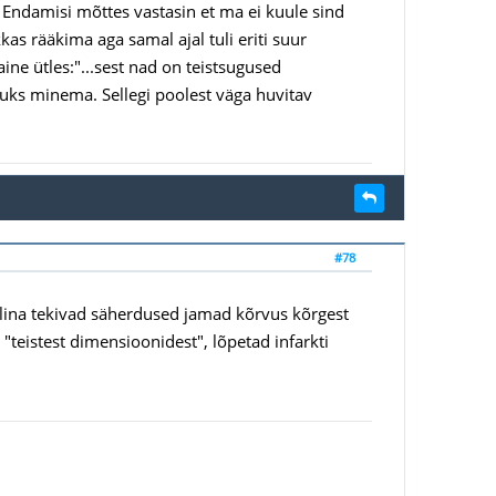
. Endamisi mõttes vastasin et ma ei kuule sind
kas rääkima aga samal ajal tuli eriti suur
ine ütles:"...sest nad on teistsugused
luks minema. Sellegi poolest väga huvitav
#78
glina tekivad säherdused jamad kõrvus kõrgest
 "teistest dimensioonidest", lõpetad infarkti