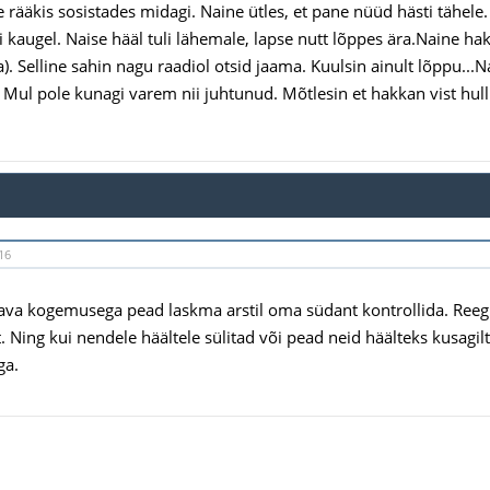
e rääkis sosistades midagi. Naine ütles, et pane nüüd hästi tähele
ii kaugel. Naise hääl tuli lähemale, lapse nutt lõppes ära.Naine hak
. Selline sahin nagu raadiol otsid jaama. Kuulsin ainult lõppu...Na
 Mul pole kunagi varem nii juhtunud. Mõtlesin et hakkan vist hul
16
tava kogemusega pead laskma arstil oma südant kontrollida. Ree
 Ning kui nendele häältele sülitad või pead neid häälteks kusagilt
ga.