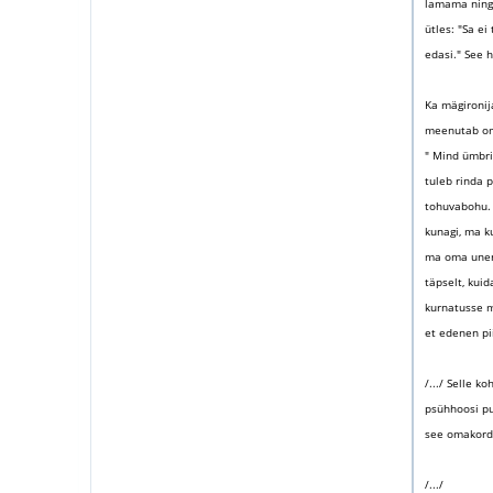
lamama ning 
ütles: "Sa e
edasi." See 
Ka mägironij
meenutab oma
" Mind ümbri
tuleb rinda 
tohuvabohu. 
kunagi, ma ku
ma oma unenä
täpselt, kuid
kurnatusse mä
et edenen pii
/.../ Selle k
psühhoosi pu
see omakorda
/.../