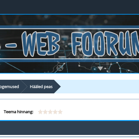
 kogemused
Hääled peas
Teema hinnang: