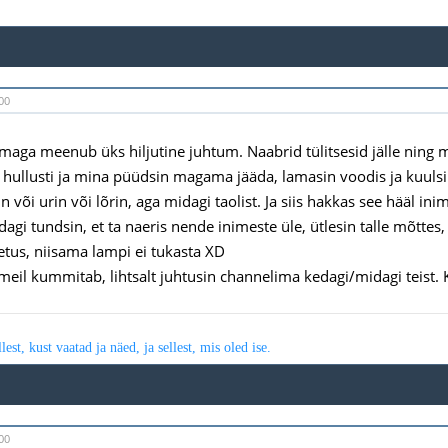
00
maga meenub üks hiljutine juhtum. Naabrid tülitsesid jälle ning 
ti hullusti ja mina püüdsin magama jääda, lamasin voodis ja kuuls
in või urin või lõrin, aga midagi taolist. Ja siis hakkas see hääl 
dagi tundsin, et ta naeris nende inimeste üle, ütlesin talle mõttes,
tus, niisama lampi ei tukasta XD
 meil kummitab, lihtsalt juhtusin channelima kedagi/midagi teist. K
est, kust vaatad ja näed, ja sellest, mis oled ise.
00