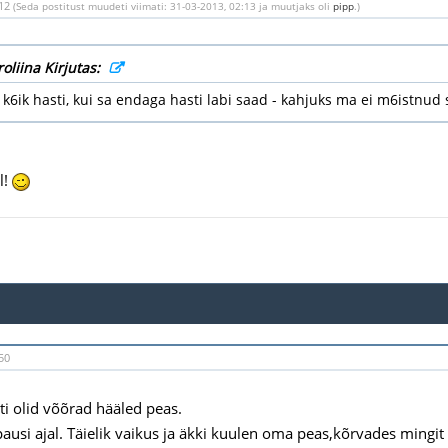
:12
(Seda postitust muudeti viimati: 31-03-2013, 02:13 ja muutjaks oli
pipp
.)
oliina Kirjutas:
u k6ik hasti, kui sa endaga hasti labi saad - kahjuks ma ei m6istnu
l!
50
uti olid võõrad hääled peas.
pausi ajal. Täielik vaikus ja äkki kuulen oma peas,kõrvades mingit