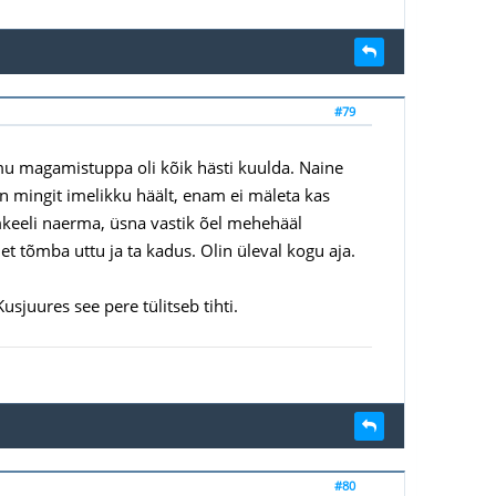
#79
mu magamistuppa oli kõik hästi kuulda. Naine
in mingit imelikku häält, enam ei mäleta kas
inimkeeli naerma, üsna vastik õel mehehääl
 et tõmba uttu ja ta kadus. Olin üleval kogu aja.
usjuures see pere tülitseb tihti.
#80