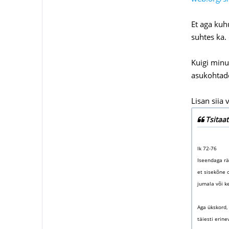
Et aga kuh
suhtes ka.
Kuigi minu
asukohtades
Lisan siia 
Tsitaat
lk 72-76
Iseendaga rä
et sisekõne 
jumala või ke
Aga ükskord, 
täiesti erin