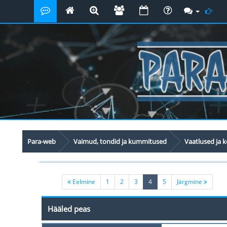
Para-web
Vaimud, tondid ja kummitused
Vaatlused ja
(current)
Eelmine
1
2
3
4
5
Järgmine
Hääled peas