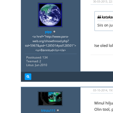
30-03-2013, 22
katakar
Siis on j
pipp
<a href="http://www.para-
web.org/showthread.php?
Ise oled lol
tid=5967&pid=128501#pid128501">
<u>Bännitud</u></a>
Postitused: 134
Teemad: 2
Liitus: Jun 2010
03-10-2014, 19:
Minul hilj
Olin tööl, 
trinzu111