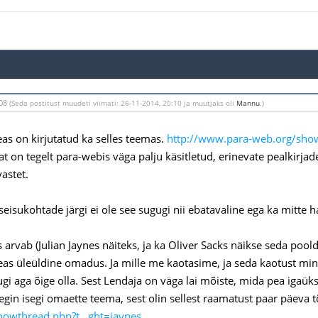
:08
(Seda postitust muudeti viimati: 26-11-2014, 20:10 ja muutjaks oli
Mannu
.)
eas on kirjutatud ka selles teemas.
http://www.para-web.org/sho
t on tegelt para-webis väga palju käsitletud, erinevate pealkirjad
astet.
seisukohtade järgi ei ole see sugugi nii ebatavaline ega ka mitte 
arvab (Julian Jaynes näiteks, ja ka Oliver Sacks näikse seda poolda
eas üleüldine omadus. Ja mille me kaotasime, ja seda kaotust min
ugi aga õige olla. Sest Lendaja on väga lai mõiste, mida pea iga
tegin isegi omaette teema, sest olin sellest raamatust paar päeva t
owthread.php?t...ght=jaynes