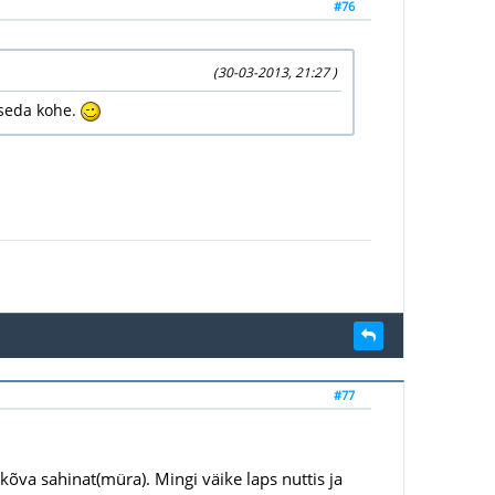
#76
(30-03-2013, 21:27 )
d seda kohe.
#77
 kõva sahinat(müra). Mingi väike laps nuttis ja