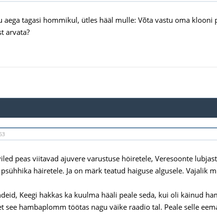
aega tagasi hommikul, ütles hääl mulle: Võta vastu oma klooni p
st arvata?
53
viled peas viitavad ajuvere varustuse höiretele, Veresoonte lubj
a psühhika häiretele. Ja on märk teatud haiguse algusele. Vajalik 
deid, Keegi hakkas ka kuulma hääli peale seda, kui oli käinud 
set see hambaplomm töötas nagu väike raadio tal. Peale selle ee