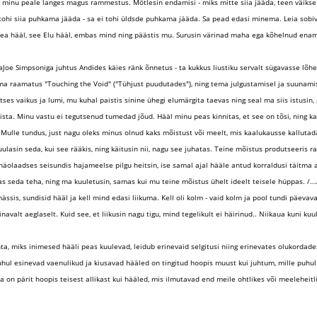
minu peale langes magus rammestus. Mõtlesin endamisi - miks mitte siia jääda, teen väikse u
i tohi siia puhkama jääda - sa ei tohi üldsde puhkama jääda. Sa pead edasi minema. Leia sob
hea hääl, see Elu hääl, embas mind ning päästis mu. Surusin värinad maha ega kõhelnud enam
aJoe Simpsoniga juhtus Andides käies ränk õnnetus - ta kukkus liustiku servalt sügavasse lõhes
 raamatus "Touching the Void" ("Tühjust puudutades"), ning tema julgustamisel ja suunamisel m
tses vaikus ja lumi, mu kuhal paistis sinine ühegi elumärgita taevas ning seal ma siis istusin
pista. Minu vastu ei tegutsenud tumedad jõud. Hääl minu peas kinnitas, et see on tõsi, ning k
Mulle tundus, just nagu oleks minus olnud kaks mõistust või meelt, mis kaalukausse kallutada 
ulasin seda, kui see rääkis, ning käitusin nii, nagu see juhatas. Teine mõistus produtseeris ra
olaadses seisundis hajameelse pilgu heitsin, ise samal ajal hääle antud korraldusi täitma asud
as seda teha, ning ma kuuletusin, samas kui mu teine mõistus ühelt ideelt teisele hüppas. /..
ssis, sundisid hääl ja kell mind edasi liikuma. Kell oli kolm - vaid kolm ja pool tundi päevava
navalt aeglaselt. Kuid see, et liikusin nagu tigu, mind tegelikult ei häirinud.. Niikaua kuni ku
ohta, miks inimesed hääli peas kuulevad, leidub erinevaid selgitusi niing erinevates olukorda
hul esinevad vaenulikud ja kiusavad hääled on tingitud hoopis muust kui juhtum, mille puhul
 on pärit hoopis teisest allikast kui hääled, mis ilmutavad end meile ohtlikes või meeleheitl