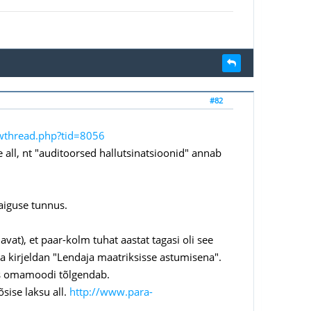
#82
wthread.php?tid=8056
e all, nt "auditoorsed hallutsinatsioonid" annab
haiguse tunnus.
vat), et paar-kolm tuhat aastat tagasi oli see
a kirjeldan "Lendaja maatriksisse astumisena".
üks omamoodi tõlgendab.
õsise laksu all.
http://www.para-