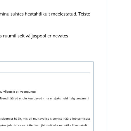
minu suhtes heatahtlikult meelestatud. Teiste
 ruumiliselt väljaspool erinevates
ev Võgotski oli veendunud
 Need hääled ei ole kuuldavad - ma ei ajaks neid iialgi aegamini
in sisemist häält, mis oli mu tavalise sisemise hääle lobisemisest
gutus juhmistas mu täielikult, jäin mõneks minutiks liikumatult