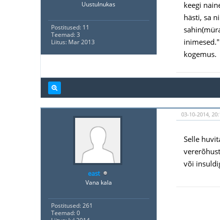
keegi nain
Uustulnukas
hästi, sa n
Postitused: 11
sahin(müra)
Teemad: 3
inimesed."
Liitus: Mar 2013
kogemus.
03-10-2014, 20:
Selle huvi
vererõhust.
või insuldi
east
Vana kala
Postitused: 261
Teemad: 0