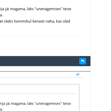
rija jäi magama, läks "unenägemises" teise
a.
 et oleks hommikul kenasti näha, kas oled
#7
erija jäi magama, läks "unenägemises" teise
a.