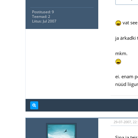
Postitused: 9
Teemad: 2
Liitus: Jul 2007
vat see
ja ärkadki 
mkm.
ei. enam p
nüüd liigun
29-07-2007, 22:
Sina ja te