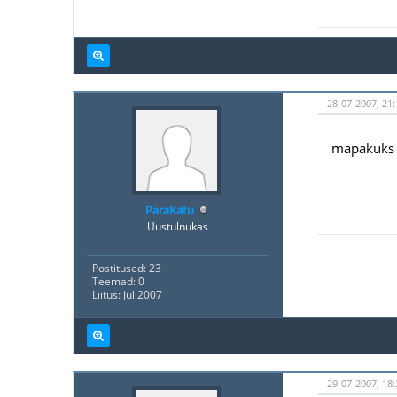
28-07-2007, 21:
mapakuks k
ParaKatu
Uustulnukas
Postitused: 23
Teemad: 0
Liitus: Jul 2007
29-07-2007, 18: