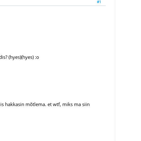
#1
is? (hyes)(hyes) :o
iis hakkasin mõtlema. et wtf, miks ma siin