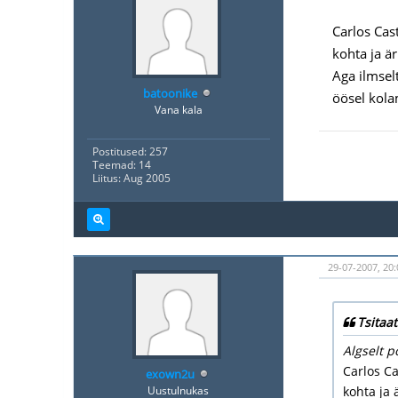
Carlos Cas
kohta ja ä
Aga ilmsel
batoonike
öösel kola
Vana kala
Postitused: 257
Teemad: 14
Liitus: Aug 2005
29-07-2007, 20:
Tsitaat
Algselt p
Carlos Ca
exown2u
Uustulnukas
kohta ja 