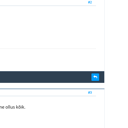
#2
#3
me ollus kõik.