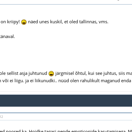
 on kriipy!
näed unes kuskil, et oled tallinnas, vms.
tänaval.
ole sellist asja juhtunud
järgmisel õhtul, kui see juhtus, siis m
 või ei liigu. ja ei liikunudki.. nüüd olen rahulikult maganud end
12
ised noored ka. Hoidke tagasi nende emoticonide kasutamisega. 