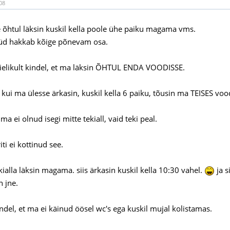
08
ile õhtul läksin kuskil kella poole ühe paiku magama vms.
üd hakkab kõige põnevam osa.
ielikult kindel, et ma läksin ÕHTUL ENDA VOODISSE.
ui ma ülesse ärkasin, kuskil kella 6 paiku, tõusin ma TEISES vood
ma ei olnud isegi mitte tekiall, vaid teki peal.
iti ei kottinud see.
kialla läksin magama. siis ärkasin kuskil kella 10:30 vahel.
ja s
n jne.
ndel, et ma ei käinud öösel wc's ega kuskil mujal kolistamas.