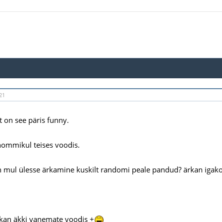
21
t on see päris funny.
ommikul teises voodis.
n mul ülesse ärkamine kuskilt randomi peale pandud? ärkan igako
an äkki vanemate voodis +