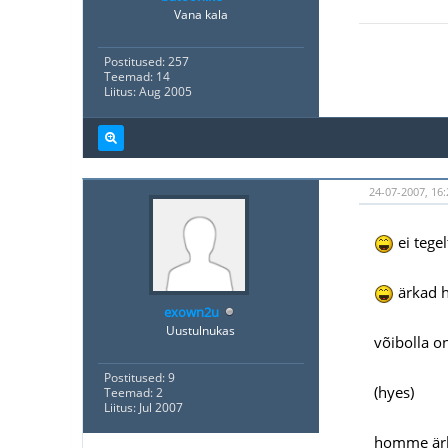
Vana kala
Postitused: 257
Teemad: 14
Liitus: Aug 2005
24-07-2007, 16:
ei tegel
ärkad h
exown2u
Uustulnukas
võibolla o
Postitused: 9
(hyes)
Teemad: 2
Liitus: Jul 2007
homme ärk