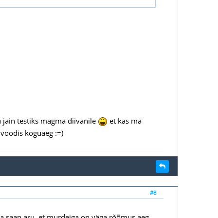
a jäin testiks magma diivanile
et kas ma
a voodis koguaeg :=)
#8
Ma saan aru, et murdeiga on väga rõõmus aeg,