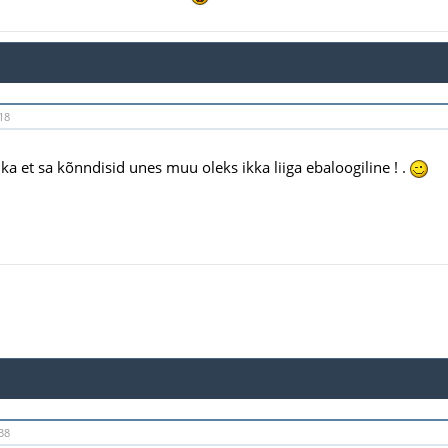
18
a et sa kõnndisid unes muu oleks ikka liiga ebaloogiline ! .
38