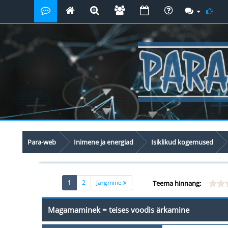
Para-web
Inimene ja energiad
Isiklikud kogemused
(current)
1
2
Järgmine
Teema hinnang:
Magamaminek = teises voodis ärkamine