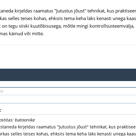
taneda kirjeldas raamatus "Jutustus jõust" tehnikat, kus praktisee
rkas selles teises kohas, ehksiis tema keha läks kenasti unega kaas
t on tegu siiski kuutõbisusega, mõtle mingi kontrollsüsteemvälja,
mas käinud või mitte.
03
:
ostitas: batoonike
staneda kirjeldas raamatus "Jutustus jõust" tehnikat, kus praktise
ärkas selles teises kohas, ehksiis tema keha läks kenasti unega kaas