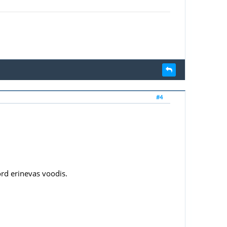
#4
rd erinevas voodis.