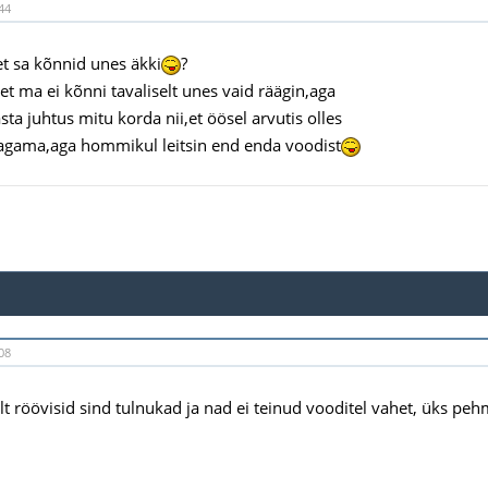
44
t sa kõnnid unes äkki
?
et ma ei kõnni tavaliselt unes vaid räägin,aga
ta juhtus mitu korda nii,et öösel arvutis olles
magama,aga hommikul leitsin end enda voodist
08
lt röövisid sind tulnukad ja nad ei teinud vooditel vahet, üks peh