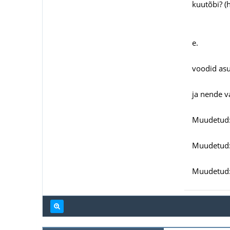
kuutõbi? (
e.
voodid asu
ja nende 
Muudetud:
Muudetud: 
Muudetud: 