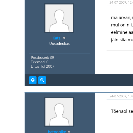
24-07-2007, 12:
ma arvan,e
mul on nii,
eelmine aas
Kats.
jäin siia 
Uustulnukas
Postitused: 39
Teemad: 0
Liitus: Jul 2007
24-07-2007, 13:
Tõenäolise
batoonike