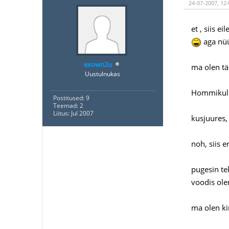
24-07-2007, 12:
et , siis e
aga nü
exown2u
ma olen tä
Uustulnukas
Hommikul k
Postitused: 9
Teemad: 2
Liitus: Jul 2007
kusjuures, 
noh, siis er
pugesin te
voodis ole
ma olen ki