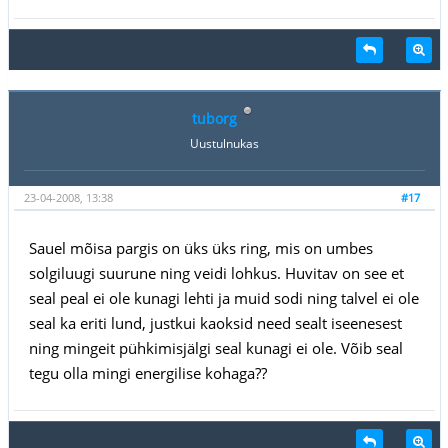
tuborg
Uustulnukas
23-04-2008, 13:38
#17
Sauel mõisa pargis on üks üks ring, mis on umbes
solgiluugi suurune ning veidi lohkus. Huvitav on see et
seal peal ei ole kunagi lehti ja muid sodi ning talvel ei ole
seal ka eriti lund, justkui kaoksid need sealt iseenesest
ning mingeit pühkimisjälgi seal kunagi ei ole. Võib seal
tegu olla mingi energilise kohaga??