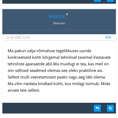
HUGOTH
Veteran
22-05-2008, 22:36
#18
Ma pakun välja võimaluse tegelikkuses uurida
konkreetseid kohti kõrgemal tehnilisel tasemel.Vastavate
tehniliste aparaatide abil.Ma muidugi ei tea, kas meil on
siin sellised seadmed olemas.see oleks praktiline asi.
Sellest mulli veeretamisest peaks nagu aeg läbi olema.
Ma võin näidata kindlaid kohti, kus midagi toimub. Mida
arvate teie sellest.