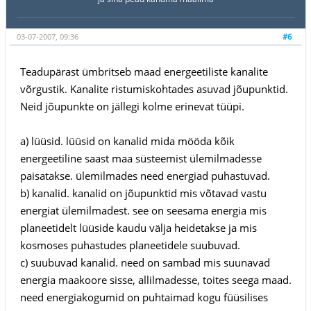
03-07-2007, 09:36
#6
Teadupärast ümbritseb maad energeetiliste kanalite
võrgustik. Kanalite ristumiskohtades asuvad jõupunktid.
Neid jõupunkte on jällegi kolme erinevat tüüpi.
a) lüüsid. lüüsid on kanalid mida mööda kõik
energeetiline saast maa süsteemist ülemilmadesse
paisatakse. ülemilmades need energiad puhastuvad.
b) kanalid. kanalid on jõupunktid mis võtavad vastu
energiat ülemilmadest. see on seesama energia mis
planeetidelt lüüside kaudu välja heidetakse ja mis
kosmoses puhastudes planeetidele suubuvad.
c) suubuvad kanalid. need on sambad mis suunavad
energia maakoore sisse, allilmadesse, toites seega maad.
need energiakogumid on puhtaimad kogu füüsilises