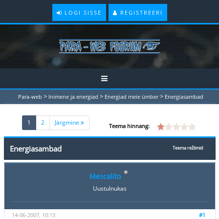
LOGI SISSE
REGISTREERI
>
>
>
Para-web
Inimene ja energiad
Energiad meie ümber
Energiasambad
(current)
1
2
Järgmine
Teema hinnang:
Energiasambad
Teema režiimid
Mescalito
Uustulnukas
14-06-2007, 10:13
#1