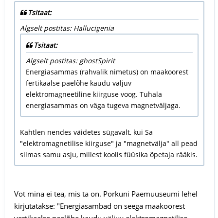
Tsitaat:
Algselt postitas: Hallucigenia
Tsitaat:
Algselt postitas: ghostSpirit
Energiasammas (rahvalik nimetus) on maakoorest
fertikaalse paelõhe kaudu väljuv
elektromagneetiline kiirguse voog. Tuhala
energiasammas on väga tugeva magnetväljaga.
Kahtlen nendes väidetes sügavalt, kui Sa
"elektromagnetilise kiirguse" ja "magnetvälja" all pead
silmas samu asju, millest koolis füüsika õpetaja rääkis.
Vot mina ei tea, mis ta on. Porkuni Paemuuseumi lehel
kirjutatakse: "Energiasambad on seega maakoorest
vertikaalse paelõhe kaudu väljuv elektromagnetilise