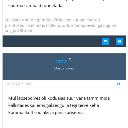
suutma sambaid tunnetada.
Siia käib eriti deep mõte või kellegi kunagi elanud
prontosauruse mõte, millel puudub tänapäeval igasugune
aeg ja/või koht.
cerrty
Uustulnukas
02-07-2007, 09:30
#3
Mul lapsepõlves oli koduaias suur vana tamm,mida
kallistades sai energialaengu ja tegi terve keha
kummalikult soojaks ja pani surisema.