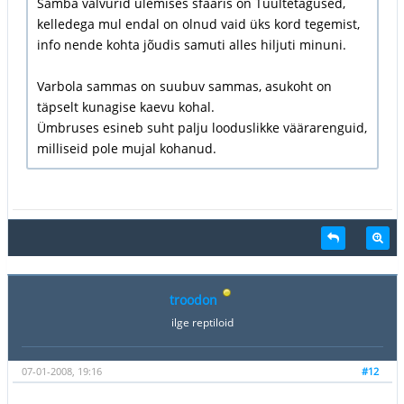
Samba valvurid ülemises sfääris on Tuultetagused,
kelledega mul endal on olnud vaid üks kord tegemist,
info nende kohta jõudis samuti alles hiljuti minuni.
Varbola sammas on suubuv sammas, asukoht on
täpselt kunagise kaevu kohal.
Ümbruses esineb suht palju looduslikke väärarenguid,
milliseid pole mujal kohanud.
troodon
ilge reptiloid
07-01-2008, 19:16
#12