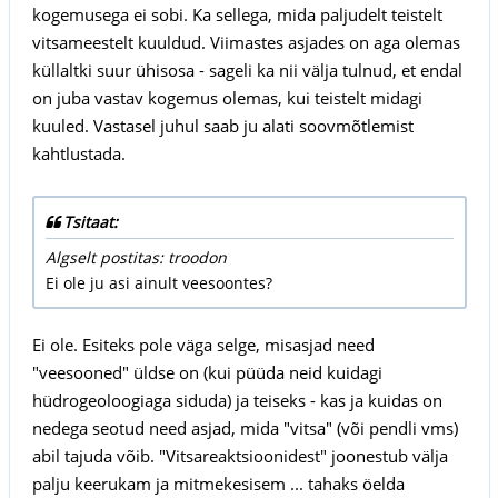
kogemusega ei sobi. Ka sellega, mida paljudelt teistelt
vitsameestelt kuuldud. Viimastes asjades on aga olemas
küllaltki suur ühisosa - sageli ka nii välja tulnud, et endal
on juba vastav kogemus olemas, kui teistelt midagi
kuuled. Vastasel juhul saab ju alati soovmõtlemist
kahtlustada.
Tsitaat:
Algselt postitas: troodon
Ei ole ju asi ainult veesoontes?
Ei ole. Esiteks pole väga selge, misasjad need
"veesooned" üldse on (kui püüda neid kuidagi
hüdrogeoloogiaga siduda) ja teiseks - kas ja kuidas on
nedega seotud need asjad, mida "vitsa" (või pendli vms)
abil tajuda võib. "Vitsareaktsioonidest" joonestub välja
palju keerukam ja mitmekesisem ... tahaks öelda