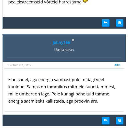
pea ekstreemseid võtteid harrastama
johny166
Uustulnukas
10-08-2007, 00:50
#10
Elan sauel, aga energia sambast pole midagi veel
kuulnud. Samas on tammikus mitmeid suuri tammesi,
mille ümbert on lage. Pole kunagi pähe tuld tamme
energia saamiseks kallistada, aga proovin ära.