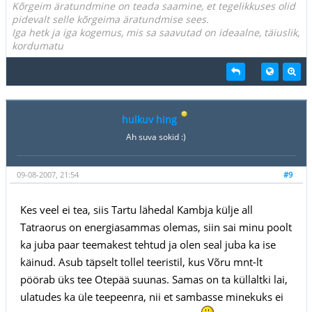
Kõrgeim äratundmine on teada saamine, et tegelikkuses olid
pidevalt selle kõrgeima äratundmise sees.
Iga hetk ja iga kogemus, mis sa saavutad on ideaalne, täiuslik,
kordumatu
hulkuv hing
Ah suva sokid :)
09-08-2007, 21:54
#9
Kes veel ei tea, siis Tartu lähedal Kambja külje all
Tatraorus on energiasammas olemas, siin sai minu poolt
ka juba paar teemakest tehtud ja olen seal juba ka ise
käinud. Asub täpselt tollel teeristil, kus Võru mnt-lt
pöörab üks tee Otepää suunas. Samas on ta küllaltki lai,
ulatudes ka üle teepeenra, nii et sambasse minekuks ei