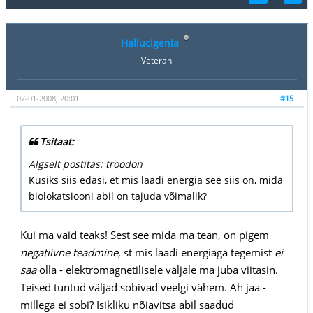
Hallucigenia
Veteran
07-01-2008, 20:01
#15
Tsitaat:
Algselt postitas: troodon
Küsiks siis edasi, et mis laadi energia see siis on, mida
biolokatsiooni abil on tajuda võimalik?
Kui ma vaid teaks! Sest see mida ma tean, on pigem
negatiivne teadmine
, st mis laadi energiaga tegemist
ei
saa
olla - elektromagnetilisele väljale ma juba viitasin.
Teised tuntud väljad sobivad veelgi vähem. Ah jaa -
millega ei sobi? Isikliku nõiavitsa abil saadud