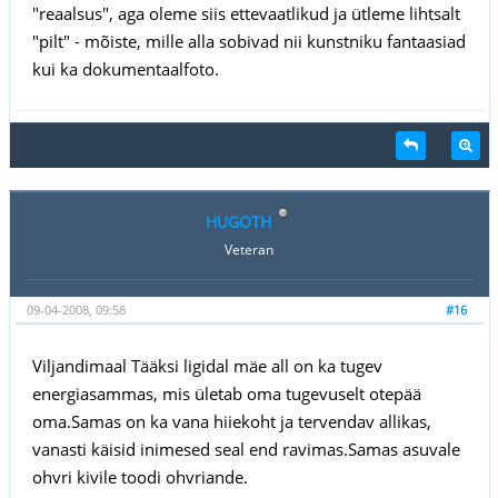
"reaalsus", aga oleme siis ettevaatlikud ja ütleme lihtsalt
"pilt" - mõiste, mille alla sobivad nii kunstniku fantaasiad
kui ka dokumentaalfoto.
HUGOTH
Veteran
09-04-2008, 09:58
#16
Viljandimaal Tääksi ligidal mäe all on ka tugev
energiasammas, mis ületab oma tugevuselt otepää
oma.Samas on ka vana hiiekoht ja tervendav allikas,
vanasti käisid inimesed seal end ravimas.Samas asuvale
ohvri kivile toodi ohvriande.