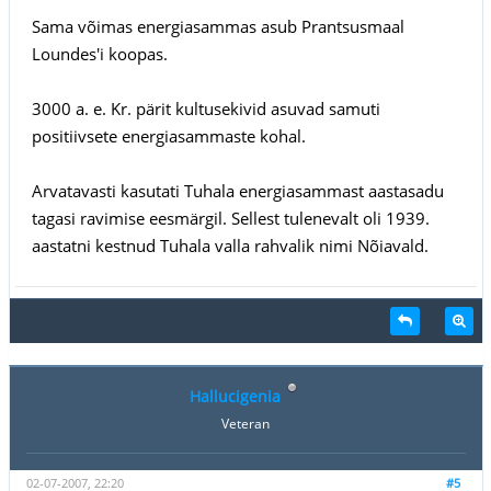
Sama võimas energiasammas asub Prantsusmaal
Loundes'i koopas.
3000 a. e. Kr. pärit kultusekivid asuvad samuti
positiivsete energiasammaste kohal.
Arvatavasti kasutati Tuhala energiasammast aastasadu
tagasi ravimise eesmärgil. Sellest tulenevalt oli 1939.
aastatni kestnud Tuhala valla rahvalik nimi Nõiavald.
Hallucigenia
Veteran
02-07-2007, 22:20
#5