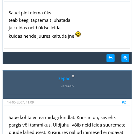
Sauel pidi olema üks
teab keegi täpsemalt juhatada
ja kuidas neid üldse leida
kuidas nende juures käituda jne
zepac
Veteran
14-06-2007, 11:09
#2
Saue kohta ei tea midagi kindlat. Kui siin on, siis ehk
pargis või tammikus. Üldjuhul võib neid leida suuremate
puude lähedusest. Kusjuures paljud inimesed ei pidavat