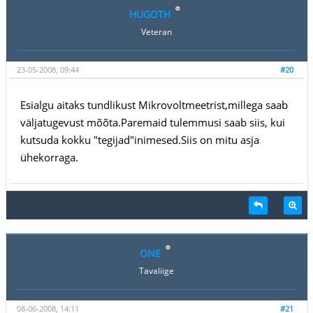
HUGOTH
Veteran
23-05-2008, 09:44
#20
Esialgu aitaks tundlikust Mikrovoltmeetrist,millega saab
väljatugevust mõõta.Paremaid tulemmusi saab siis, kui
kutsuda kokku "tegijad"inimesed.Siis on mitu asja
ühekorraga.
ONE
Tavaliige
08-06-2008, 14:11
#21