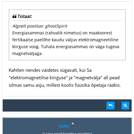
Tsitaat:
Algselt postitas: ghostSpirit
Energiasammas (rahvalik nimetus) on maakoorest
fertikaalse paelõhe kaudu väljuv elektromagneetiline
kiirguse voog. Tuhala energiasammas on väga tugeva
magnetväljaga.
Kahtlen nendes väidetes sügavalt, kui Sa
"elektromagnetilise kiirguse" ja "magnetvälja" all pead
silmas samu asju, millest koolis füüsika õpetaja rääkis.
Celtic
ja sina pead kandma maailma