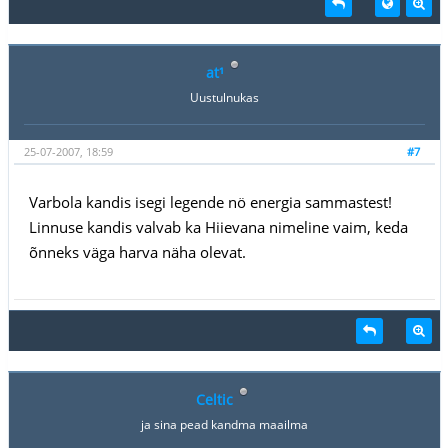
at¹
Uustulnukas
25-07-2007, 18:59
#7
Varbola kandis isegi legende nö energia sammastest!
Linnuse kandis valvab ka Hiievana nimeline vaim, keda
õnneks väga harva näha olevat.
Celtic
ja sina pead kandma maailma