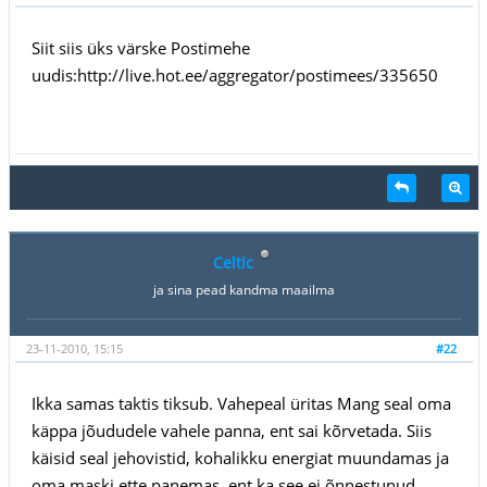
Siit siis üks värske Postimehe
uudis:http://live.hot.ee/aggregator/postimees/335650
Celtic
ja sina pead kandma maailma
23-11-2010, 15:15
#22
Ikka samas taktis tiksub. Vahepeal üritas Mang seal oma
käppa jõududele vahele panna, ent sai kõrvetada. Siis
käisid seal jehovistid, kohalikku energiat muundamas ja
oma maski ette panemas, ent ka see ei õnnestunud...