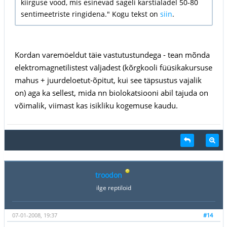
kiirguse vood, mis esinevad sageli karstialadel 50-80
sentimeetriste ringidena." Kogu tekst on
siin
.
Kordan varemöeldut täie vastutustundega - tean mõnda
elektromagnetilistest väljadest (kõrgkooli füüsikakursuse
mahus + juurdeloetut-õpitut, kui see täpsustus vajalik
on) aga ka sellest, mida nn biolokatsiooni abil tajuda on
võimalik, viimast kas isikliku kogemuse kaudu.
troodon
ilge reptiloid
07-01-2008, 19:37
#14