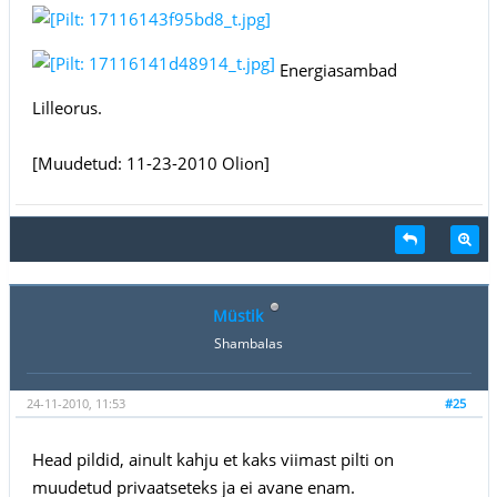
Energiasambad
Lilleorus.
[Muudetud: 11-23-2010 Olion]
Müstik
Shambalas
24-11-2010, 11:53
#25
Head pildid, ainult kahju et kaks viimast pilti on
muudetud privaatseteks ja ei avane enam.