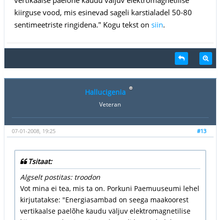
kiirguse vood, mis esinevad sageli karstialadel 50-80
sentimeetriste ringidena." Kogu tekst on
siin
.
Hallucigenia
Veteran
07-01-2008, 19:25
#13
Tsitaat:
Algselt postitas: troodon
Vot mina ei tea, mis ta on. Porkuni Paemuuseumi lehel
kirjutatakse: "Energiasambad on seega maakoorest
vertikaalse paelõhe kaudu väljuv elektromagnetilise