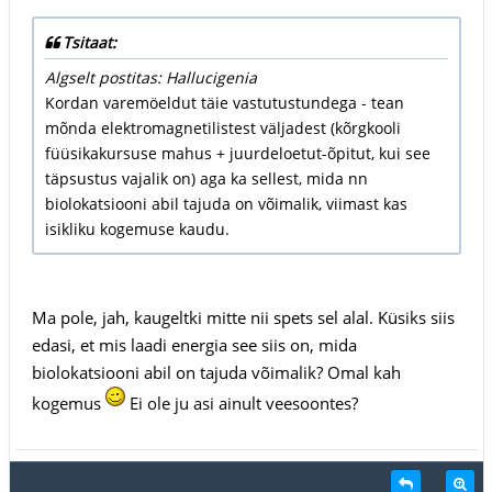
Tsitaat:
Algselt postitas: Hallucigenia
Kordan varemöeldut täie vastutustundega - tean
mõnda elektromagnetilistest väljadest (kõrgkooli
füüsikakursuse mahus + juurdeloetut-õpitut, kui see
täpsustus vajalik on) aga ka sellest, mida nn
biolokatsiooni abil tajuda on võimalik, viimast kas
isikliku kogemuse kaudu.
Ma pole, jah, kaugeltki mitte nii spets sel alal. Küsiks siis
edasi, et mis laadi energia see siis on, mida
biolokatsiooni abil on tajuda võimalik? Omal kah
kogemus
Ei ole ju asi ainult veesoontes?