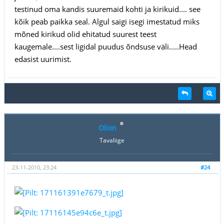
testinud oma kandis suuremaid kohti ja kirikuid.... see
kõik peab paikka seal. Algul saigi isegi imestatud miks
mõned kirikud olid ehitatud suurest teest
kaugemale....sest ligidal puudus õndsuse väli.....Head
edasist uurimist.
Olion
Tavaliige
23-11-2010, 23:24
#24