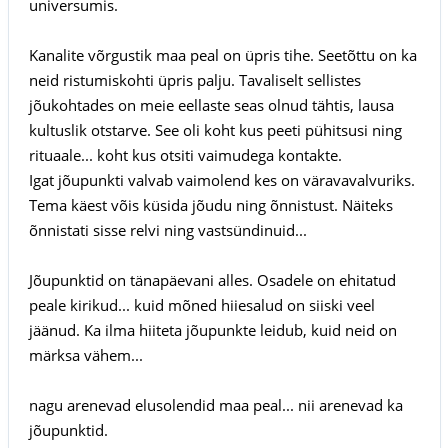
universumis.
Kanalite võrgustik maa peal on üpris tihe. Seetõttu on ka
neid ristumiskohti üpris palju. Tavaliselt sellistes
jõukohtades on meie eellaste seas olnud tähtis, lausa
kultuslik otstarve. See oli koht kus peeti pühitsusi ning
rituaale... koht kus otsiti vaimudega kontakte.
Igat jõupunkti valvab vaimolend kes on väravavalvuriks.
Tema käest võis küsida jõudu ning õnnistust. Näiteks
õnnistati sisse relvi ning vastsündinuid...
Jõupunktid on tänapäevani alles. Osadele on ehitatud
peale kirikud... kuid mõned hiiesalud on siiski veel
jäänud. Ka ilma hiiteta jõupunkte leidub, kuid neid on
märksa vähem...
nagu arenevad elusolendid maa peal... nii arenevad ka
jõupunktid.