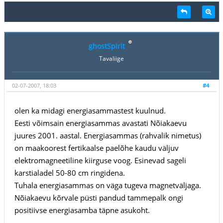
ghostSpirit
Tavaliige
02-07-2007, 18:03
#4
olen ka midagi energiasammastest kuulnud.
Eesti võimsain energiasammas avastati Nõiakaevu
juures 2001. aastal. Energiasammas (rahvalik nimetus)
on maakoorest fertikaalse paelõhe kaudu väljuv
elektromagneetiline kiirguse voog. Esinevad sageli
karstialadel 50-80 cm ringidena.
Tuhala energiasammas on väga tugeva magnetväljaga.
Nõiakaevu kõrvale püsti pandud tammepalk ongi
positiivse energiasamba täpne asukoht.