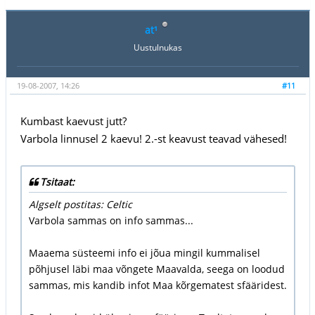
at¹
Uustulnukas
19-08-2007, 14:26
#11
Kumbast kaevust jutt?
Varbola linnusel 2 kaevu! 2.-st keavust teavad vähesed!
Tsitaat:
Algselt postitas: Celtic
Varbola sammas on info sammas...
Maaema süsteemi info ei jõua mingil kummalisel
põhjusel läbi maa võngete Maavalda, seega on loodud
sammas, mis kandib infot Maa kõrgematest sfääridest.