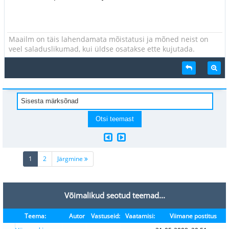
Maailm on täis lahendamata mõistatusi ja mõned neist on
veel saladuslikumad, kui üldse osatakse ette kujutada.
(current)
1
2
Järgmine
Võimalikud seotud teemad...
Teema:
Autor
Vastuseid:
Vaatamisi:
Viimane postitus