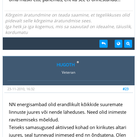
Kõrgeim äratundmine on teada saamine, et tegelikkuses olid
pidevalt selle kõrgeima äratundmise sees.
Iga hetk ja iga kogemus, mis sa saavutad on ideaalne, täiuslik,
kordumatu
HUGOTH
Veteran
23-11-2010, 16:32
#23
NN energisambad olid erandlikult kõikkide suuremate
linnuste juures või nende läheduses. Need olid inimeste
ravitsemiseks mõeldud.
Teiseks samasugused aktiivsed kohad on kirikutes altari
juures, seal tunnevad inimesed end nn õndsatena. Olen