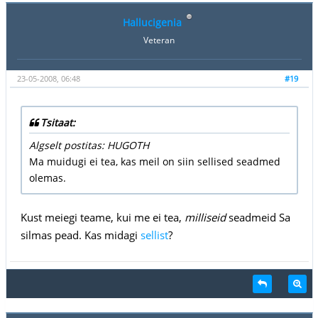
Hallucigenia
Veteran
23-05-2008, 06:48
#19
Tsitaat:
Algselt postitas: HUGOTH
Ma muidugi ei tea, kas meil on siin sellised seadmed
olemas.
Kust meiegi teame, kui me ei tea,
milliseid
seadmeid Sa
silmas pead. Kas midagi
sellist
?