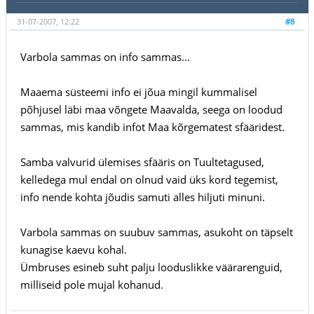
31-07-2007, 12:22
#8
Varbola sammas on info sammas...
Maaema süsteemi info ei jõua mingil kummalisel
põhjusel läbi maa võngete Maavalda, seega on loodud
sammas, mis kandib infot Maa kõrgematest sfääridest.
Samba valvurid ülemises sfääris on Tuultetagused,
kelledega mul endal on olnud vaid üks kord tegemist,
info nende kohta jõudis samuti alles hiljuti minuni.
Varbola sammas on suubuv sammas, asukoht on täpselt
kunagise kaevu kohal.
Ümbruses esineb suht palju looduslikke väärarenguid,
milliseid pole mujal kohanud.