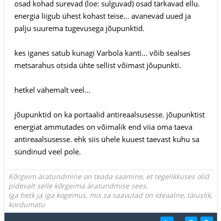
osad kohad surevad (loe: sulguvad) osad tärkavad ellu.
energia liigub ühest kohast teise... avanevad uued ja
palju suurema tugevusega jõupunktid.
kes iganes satub kunagi Varbola kanti... võib sealses
metsarahus otsida ühte sellist võimast jõupunkti.
hetkel vähemalt veel...
jõupunktid on ka portaalid antireaalsusesse. jõupunktist
energiat ammutades on võimalik end viia oma taeva
antireaalsusesse. ehk siis ühele kuuest taevast kuhu sa
sündinud veel pole.
Kõrgeim äratundmine on teada saamine, et tegelikkuses olid
pidevalt selle kõrgeima äratundmise sees.
Iga hetk ja iga kogemus, mis sa saavutad on ideaalne, täiuslik,
kordumatu