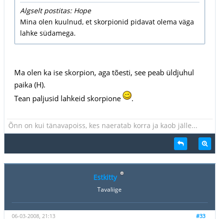
Algselt postitas: Hope
Mina olen kuulnud, et skorpionid pidavat olema väga
lahke südamega.
Ma olen ka ise skorpion, aga tõesti, see peab üldjuhul
paika (H).
Tean paljusid lahkeid skorpione
.
Õnn on kui tänavapoiss, kes naeratab korra ja kaob jälle...
Estkitty
Tavaliige
06-03-2008, 21:13
#33