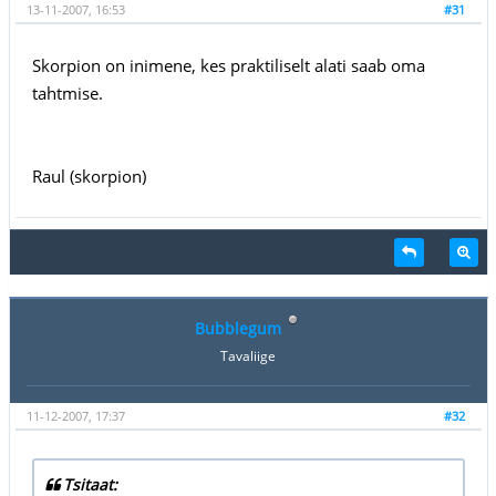
13-11-2007, 16:53
#31
Skorpion on inimene, kes praktiliselt alati saab oma
tahtmise.
Raul (skorpion)
Bubblegum
Tavaliige
11-12-2007, 17:37
#32
Tsitaat: