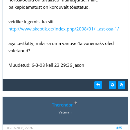
paikapidamatust on korduvalt tõestatud.
veidike lugemist ka siit
http://www.skeptik.ee/index.php/2008/01/...ast-osa-1/
aga...estkitty, miks sa oma vanuse 4a vanemaks oled
valetanud?
Muudetud: 6-3-08 kell 23:29:36 Jason
Thorondor
Veteran
06-03-2008, 22:26
#35