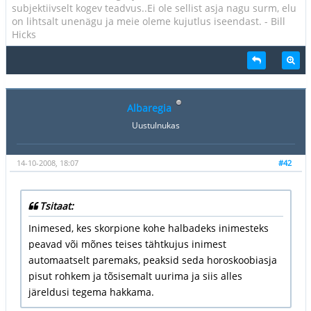
subjektiivselt kogev teadvus..Ei ole sellist asja nagu surm, elu
on lihtsalt unenägu ja meie oleme kujutlus iseendast. - Bill
Hicks
Albaregia
Uustulnukas
14-10-2008, 18:07
#42
Tsitaat:
Inimesed, kes skorpione kohe halbadeks inimesteks
peavad või mõnes teises tähtkujus inimest
automaatselt paremaks, peaksid seda horoskoobiasja
pisut rohkem ja tõsisemalt uurima ja siis alles
järeldusi tegema hakkama.