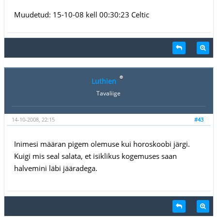
Muudetud: 15-10-08 kell 00:30:23 Celtic
Luthien
Tavaliige
14-10-2008, 22:15
#43
Inimesi määran pigem olemuse kui horoskoobi järgi.
Kuigi mis seal salata, et isiklikus kogemuses saan
halvemini läbi jääradega.