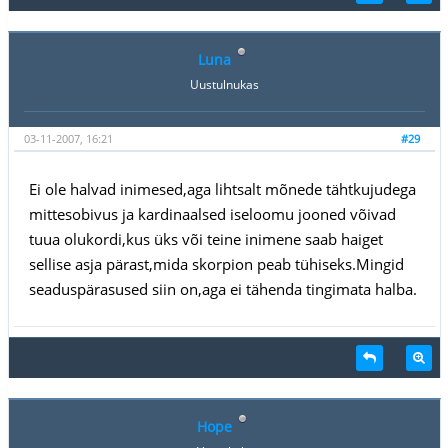
Luna
Uustulnukas
03-11-2007, 16:21
#29
Ei ole halvad inimesed,aga lihtsalt mõnede tähtkujudega
mittesobivus ja kardinaalsed iseloomu jooned võivad
tuua olukordi,kus üks või teine inimene saab haiget
sellise asja pärast,mida skorpion peab tühiseks.Mingid
seaduspärasused siin on,aga ei tähenda tingimata halba.
Hope