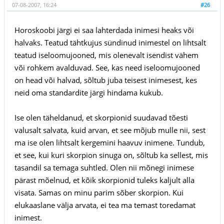
07-08-2007, 16:24
#26
Horoskoobi järgi ei saa lahterdada inimesi heaks või
halvaks. Teatud tähtkujus sündinud inimestel on lihtsalt
teatud iseloomujooned, mis olenevalt isendist vähem
või rohkem avalduvad. See, kas need iseloomujooned
on head või halvad, sõltub juba teisest inimesest, kes
neid oma standardite järgi hindama kukub.
Ise olen täheldanud, et skorpionid suudavad tõesti
valusalt salvata, kuid arvan, et see mõjub mulle nii, sest
ma ise olen lihtsalt kergemini haavuv inimene. Tundub,
et see, kui kuri skorpion sinuga on, sõltub ka sellest, mis
tasandil sa temaga suhtled. Olen nii mõnegi inimese
pärast mõelnud, et kõik skorpionid tuleks kaljult alla
visata. Samas on minu parim sõber skorpion. Kui
elukaaslane välja arvata, ei tea ma temast toredamat
inimest.