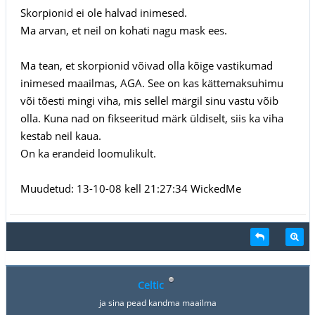
Skorpionid ei ole halvad inimesed.
Ma arvan, et neil on kohati nagu mask ees.
Ma tean, et skorpionid võivad olla kõige vastikumad
inimesed maailmas, AGA. See on kas kättemaksuhimu
või tõesti mingi viha, mis sellel märgil sinu vastu võib
olla. Kuna nad on fikseeritud märk üldiselt, siis ka viha
kestab neil kaua.
On ka erandeid loomulikult.
Muudetud: 13-10-08 kell 21:27:34 WickedMe
Celtic
ja sina pead kandma maailma