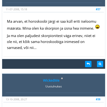
11-07-2008, 15:18
#37
Ma arvan, et horoskoobi järgi ei saa küll eriti iseloomu
määrata. Mina olen ka skorpion ja üsna hea inimene.
Ja ma olen paljudest skorpionitest väga erinev, niiet ei
ole nii, et kõik sama horoskoobiga inimesed on
sarnased, või nii...
WickedMe
Uustulnukas
13-10-2008, 20:27
#38