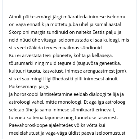
Ainult päikesemärgi järgi määratleda inimese iseloomu
on väga ennatlik ja mõttetu.Juba ühel ja samal aastal
Skorpioni märgis sündinuid on näiteks Eestis palju ja
neid nüüd ühe vitsaga iseloomustada ei saa kuidagi, mis
siis veel rääkida terves maailmas sündinuid.
Kui ei arvestata teisi planeete, kohta ja kellaaega,
tõusumärki ning muid tegureid (suguvõsa geneetika,
kultuuri tausta, kasvatust, inimese arenguastmest jpm),
siis ei saa mingit ligilähedastki pilti inimesest ainult
Päikesemärgi järgi.
Ja horoskoobi lahtiseletamine eeldab dialoogi tellija ja
astroloogi vahel, mitte monoloogi. Et aga iga astroloog
seletab ühe ja sama inimese sünnikaarti erinevalt,
tuleneb ka tema tajumise ning tunnetuse tasemest.
Päevahoroskoope ajalehtedes võiks võtta kui
meelelahutust ja väga-väga üldist päeva iseloomustust.