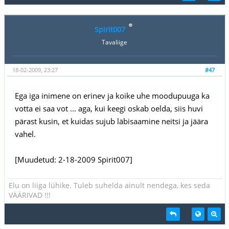
Spirit007
Tavaliige
18-02-2009, 23:27
#47
Ega iga inimene on erinev ja koike uhe moodupuuga ka
votta ei saa vot ... aga, kui keegi oskab oelda, siis huvi
pärast kusin, et kuidas sujub läbisaamine neitsi ja jäära
vahel.
[Muudetud: 2-18-2009 Spirit007]
Elu on liiga lühike. Tuleb suhelda ainult nendega, kes seda
VÄÄRIVAD !!!