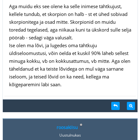
Aga muidu eks see olene ka selle inimese tähtkujust,
kellele tundub, et skorpion on halb - st et ühed sobivad
skorpionitega ja osad mitte. Skorpionid on muidu
toredad tegelased, aga niikaua kuni ta ükskord sulle selja
pöörab - sedagi väga valusalt.
Ise olen ma lõvi, ja lugedes oma tähtkuju
üldiseloomustusi, võin öelda et kuskil 90% läheb sellest
minuga kokku, vb on kokkusattumus, vb mitte. Aga olen
täheldanud et ka teiste lõvidega on mul väga sarnane
iseloom, ja teised lõvid on ka need, kellega ma
kõigeparemini läbi saan.
roosakiisu
Uustulnukas