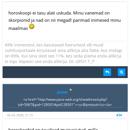
horoskoopi ei tasu alati uskuda. Minu vanemad on
skorpionid ja nad on nii megad! parimad inimesed minu
maailmas
89% inimestest, kes kasutavad foorumeid või muid
suhtlusportaale kirjutavad oma allkirja alla fakte, kus midagi
on 89%. Kui sina oled see 11%, kes seda pläma enda allkirja
ei topi, kopeeri see enda allkirja. OI, UPS!!! T_T'
Jason
<a href="http://www.para-web.org/showthread.php?
tid=5967&pid=128501#pid128501"><u>Bännitud</u></a>
06-03-2008, 21:15
#34
horoskoobid on tavalised muinasjutud, mille