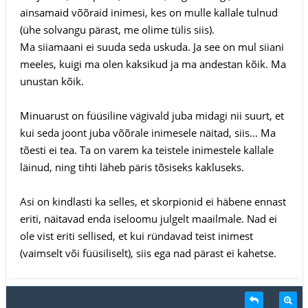
ainsamaid võõraid inimesi, kes on mulle kallale tulnud
(ühe solvangu pärast, me olime tülis siis).
Ma siiamaani ei suuda seda uskuda. Ja see on mul siiani
meeles, kuigi ma olen kaksikud ja ma andestan kõik. Ma
unustan kõik.
Minuarust on füüsiline vägivald juba midagi nii suurt, et
kui seda joont juba võõrale inimesele näitad, siis... Ma
tõesti ei tea. Ta on varem ka teistele inimestele kallale
läinud, ning tihti läheb päris tõsiseks kakluseks.
Asi on kindlasti ka selles, et skorpionid ei häbene ennast
eriti, näitavad enda iseloomu julgelt maailmale. Nad ei
ole vist eriti sellised, et kui ründavad teist inimest
(vaimselt või füüsiliselt), siis ega nad pärast ei kahetse.