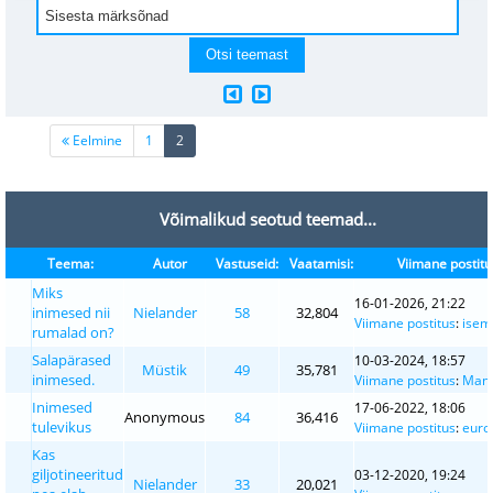
(current)
Eelmine
1
2
Võimalikud seotud teemad...
Teema:
Autor
Vastuseid:
Vaatamisi:
Viimane postitu
Miks
16-01-2026, 21:22
inimesed nii
Nielander
58
32,804
Viimane postitus
:
isem
rumalad on?
Salapärased
10-03-2024, 18:57
Müstik
49
35,781
inimesed.
Viimane postitus
:
Man
Inimesed
17-06-2022, 18:06
Anonymous
84
36,416
tulevikus
Viimane postitus
:
euro
Kas
giljotineeritud
03-12-2020, 19:24
Nielander
33
20,021