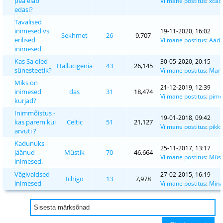
pea elab
Viimane postitus
:
xcad
edasi?
Tavalised
inimesed vs
19-11-2020, 16:02
Sekhmet
26
9,707
erilised
Viimane postitus
:
Aad
inimesed
Kas Sa oled
30-05-2020, 20:15
Hallucigenia
43
26,145
sünesteetik?
Viimane postitus
:
Man
Miks on
21-12-2019, 12:39
inimesed
das
31
18,474
Viimane postitus
:
pime
kurjad?
Inimmõistus -
19-01-2018, 09:42
kas parem kui
Celtic
51
21,127
Viimane postitus
:
pikk
arvuti ?
Kadunuks
25-11-2017, 13:17
jäänud
Müstik
70
46,664
Viimane postitus
:
Müst
inimesed.
Vägivaldsed
27-02-2015, 16:19
Ichigo
13
7,978
inimesed
Viimane postitus
:
Mina