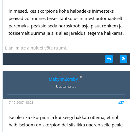
Inimesed, kes skorpione kohe halbadeks inimesteks
peavad või mõnes teises tähtkujus inimest automaatselt
paremaks, peaksid seda horoskoobiasja pisut rohkem ja
tõsisemalt uurima ja siis alles järeldusi tegema hakkama.
Elan, mitte ainult ei võta ruumi.
MabyImZomby
Uustulnukas
17-10-2007, 18:21
#27
Ise olen ka skorpion ja kui keegi hakkab ütlema, et noh
halb iseloom on skorpionidel siis ikka naeran selle peale.