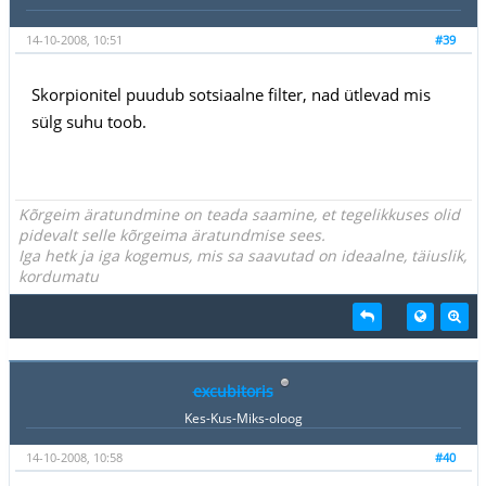
14-10-2008, 10:51
#39
Skorpionitel puudub sotsiaalne filter, nad ütlevad mis
sülg suhu toob.
Kõrgeim äratundmine on teada saamine, et tegelikkuses olid
pidevalt selle kõrgeima äratundmise sees.
Iga hetk ja iga kogemus, mis sa saavutad on ideaalne, täiuslik,
kordumatu
excubitoris
Kes-Kus-Miks-oloog
14-10-2008, 10:58
#40