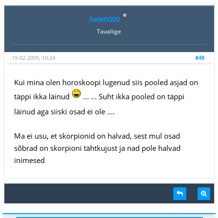
helen009
Tavaliige
19-02-2009, 10:24
#48
Kui mina olen horoskoopi lugenud siis pooled asjad on
täppi ikka läinud
... ... Suht ikka pooled on täppi
läinud aga siiski osad ei ole ....
Ma ei usu, et skorpionid on halvad, sest mul osad
sõbrad on skorpioni tähtkujust ja nad pole halvad
inimesed