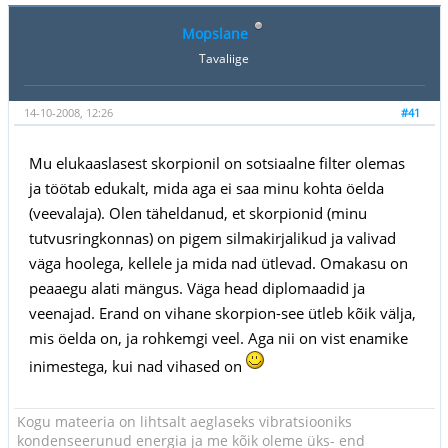
Mopslane
Tavaliige
14-10-2008, 12:26
#41
Mu elukaaslasest skorpionil on sotsiaalne filter olemas
ja töötab edukalt, mida aga ei saa minu kohta öelda
(veevalaja). Olen täheldanud, et skorpionid (minu
tutvusringkonnas) on pigem silmakirjalikud ja valivad
väga hoolega, kellele ja mida nad ütlevad. Omakasu on
peaaegu alati mängus. Väga head diplomaadid ja
veenajad. Erand on vihane skorpion-see ütleb kõik välja,
mis öelda on, ja rohkemgi veel. Aga nii on vist enamike
inimestega, kui nad vihased on
Kogu mateeria on lihtsalt aeglaseks vibratsiooniks
kondenseerunud energia ja me kõik oleme üks- end