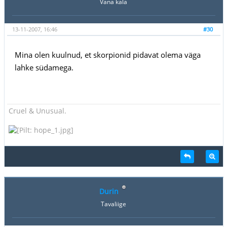
Vana kala
13-11-2007, 16:46
#30
Mina olen kuulnud, et skorpionid pidavat olema väga
lahke südamega.
Cruel & Unusual.
Durin
Tavaliige