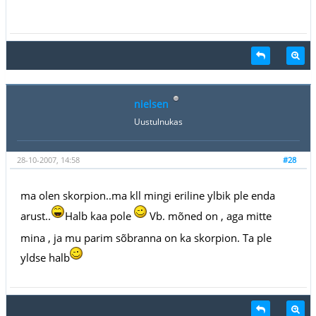
nielsen
Uustulnukas
28-10-2007, 14:58
#28
ma olen skorpion..ma kll mingi eriline ylbik ple enda
arust..
Halb kaa pole
Vb. mõned on , aga mitte
mina , ja mu parim sõbranna on ka skorpion. Ta ple
yldse halb