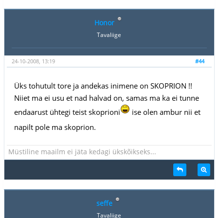
Honor
Tavaliige
24-10-2008, 13:19
#44
Üks tohutult tore ja andekas inimene on SKOPRION !!
Niiet ma ei usu et nad halvad on, samas ma ka ei tunne
endaarust ühtegi teist skoprioni
ise olen ambur nii et
napilt pole ma skoprion.
Müstiline maailm ei jäta kedagi ükskõikseks...
seffe
Tavaliige