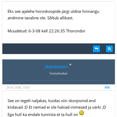
Eks see ajalehe horoskoopide järgi üldise hinnangu
andmine tavaline ole. Sõltub allikast.
Muudetud: 6-3-08 kell 22:26:35 Thorondor
ÜksKaksKolm
Uustulnukas
24-05-2008, 13:03
#36
See on tegelt naljakas, kuidas siin skorpionid end
kiidavad ;D Et nemad ei ole halvad inimesed ja värki ;D
Ega hull ka endale tunnista et ta hull on