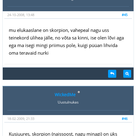
24-10-2008, 13:48
#45
mu elukaaslane on skorpion, vahepeal nagu uss
teinekord ülihea jälle, no võta sa kinni, ise olen lõvi aga
ega ma isegi mingi priimus pole, kuigi püüan lihvida
oma teravaid nurki
WickedMe
Uustulnukas
18-02-2009, 21:33
#46
Kusjuures, skorpion (naissoost, nagu minagi) on üks