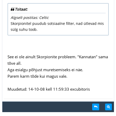
Tsitaat:
Algselt postitas: Celtic
Skorpionitel puudub sotsiaalne filter, nad ütlevad mis
sülg suhu toob.
See ei ole ainult Skorpionite probleem. "Kannatan" sama
tõve all.
Aga esialgu põhjust muretsemiseks ei näe.
Parem karm tõde kui magus vale.
Muudetud: 14-10-08 kell 11:59:33 excubitoris