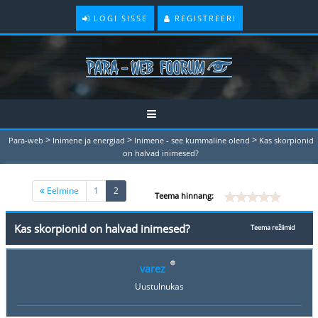
LOGI SISSE
REGISTREERI
>
>
>
Para-web
Inimene ja energiad
Inimene - see kummaline olend
Kas skorpionid
on halvad inimesed?
(current)
Eelmine
1
2
Teema hinnang:
Kas skorpionid on halvad inimesed?
Teema režiimid
varez
Uustulnukas