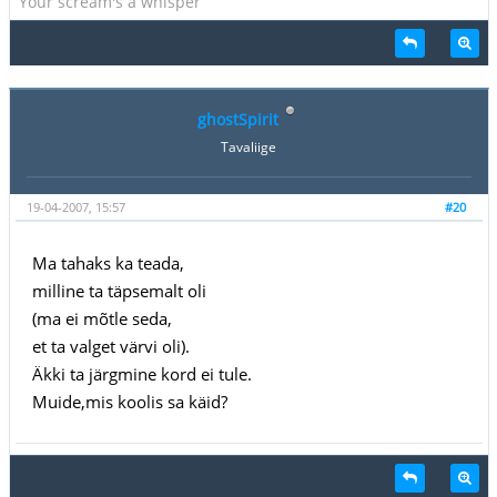
Your scream's a whisper
ghostSpirit
Tavaliige
19-04-2007, 15:57
#20
Ma tahaks ka teada,
milline ta täpsemalt oli
(ma ei mõtle seda,
et ta valget värvi oli).
Äkki ta järgmine kord ei tule.
Muide,mis koolis sa käid?