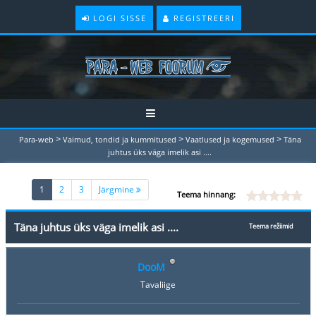
LOGI SISSE
REGISTREERI
>
>
>
Para-web
Vaimud, tondid ja kummitused
Vaatlused ja kogemused
Täna
juhtus üks väga imelik asi ....
(current)
1
2
3
Järgmine
Teema hinnang:
Täna juhtus üks väga imelik asi ....
Teema režiimid
DooM
Tavaliige