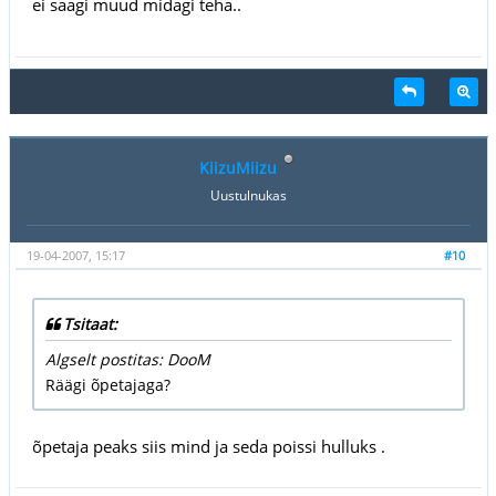
ei saagi muud midagi teha..
KiizuMiizu
Uustulnukas
19-04-2007, 15:17
#10
Tsitaat:
Algselt postitas: DooM
Räägi õpetajaga?
õpetaja peaks siis mind ja seda poissi hulluks .