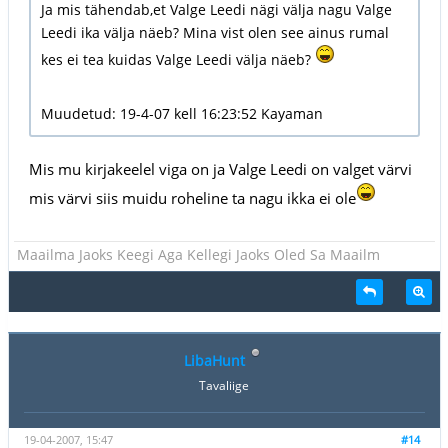
Ja mis tähendab,et Valge Leedi nägi välja nagu Valge
Leedi ika välja näeb? Mina vist olen see ainus rumal
kes ei tea kuidas Valge Leedi välja näeb?
Muudetud: 19-4-07 kell 16:23:52 Kayaman
Mis mu kirjakeelel viga on ja Valge Leedi on valget värvi
mis värvi siis muidu roheline ta nagu ikka ei ole
Maailma Jaoks Keegi Aga Kellegi Jaoks Oled Sa Maailm
LibaHunt
Tavaliige
19-04-2007, 15:47
#14