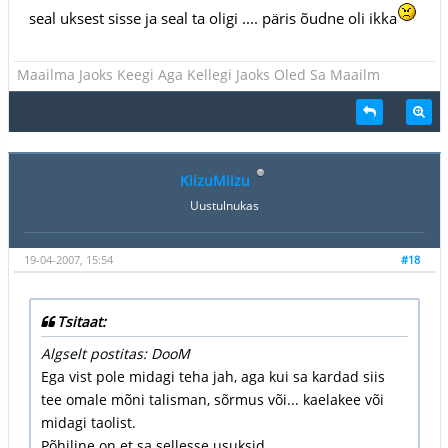
seal uksest sisse ja seal ta oligi .... päris õudne oli ikka
Maailma Jaoks Keegi Aga Kellegi Jaoks Oled Sa Maailm
KiizuMiizu
Uustulnukas
19-04-2007, 15:54
#18
Tsitaat:
Algselt postitas: DooM
Ega vist pole midagi teha jah, aga kui sa kardad siis
tee omale mõni talisman, sõrmus või... kaelakee või
midagi taolist.
Põhiline on et sa sellesse usuksid