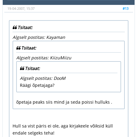
19-04-2007, 15:37
#13
Tsitaat:
Algselt postitas: Kayaman
Tsitaat:
Algselt postitas: KiizuMiizu
Tsitaat:
Algselt postitas: DooM
Räägi õpetajaga?
õpetaja peaks siis mind ja seda poissi hulluks .
Hull sa vist päris ei ole, aga kirjakeele võiksid küll
endale selgeks teha!