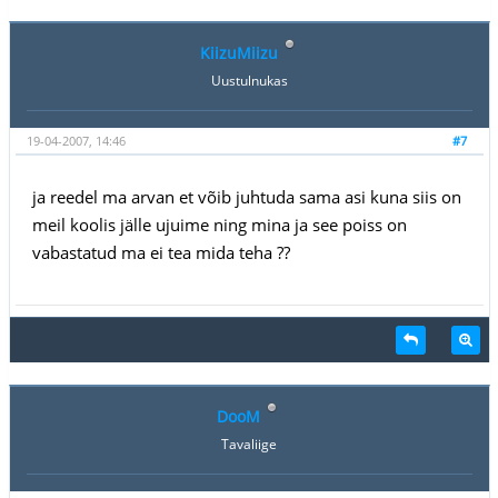
KiizuMiizu
Uustulnukas
19-04-2007, 14:46
#7
ja reedel ma arvan et võib juhtuda sama asi kuna siis on
meil koolis jälle ujuime ning mina ja see poiss on
vabastatud ma ei tea mida teha ??
DooM
Tavaliige