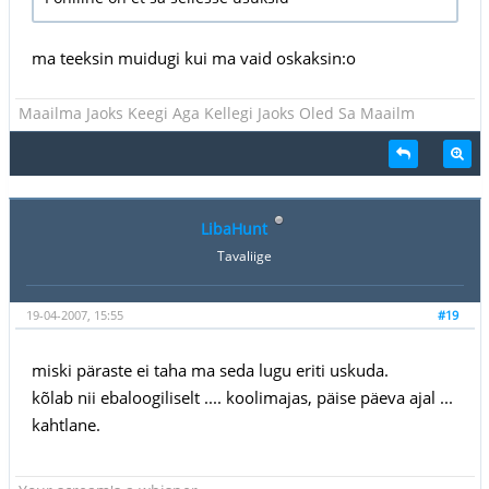
ma teeksin muidugi kui ma vaid oskaksin:o
Maailma Jaoks Keegi Aga Kellegi Jaoks Oled Sa Maailm
LibaHunt
Tavaliige
19-04-2007, 15:55
#19
miski päraste ei taha ma seda lugu eriti uskuda.
kõlab nii ebaloogiliselt .... koolimajas, päise päeva ajal ...
kahtlane.