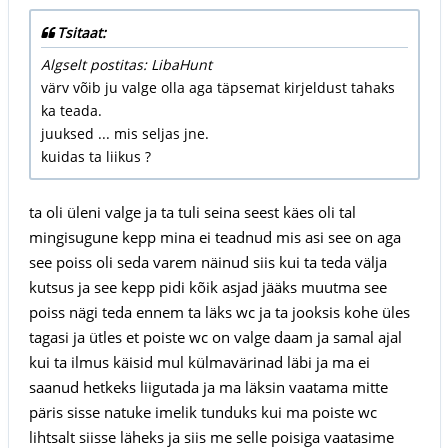
Tsitaat:
Algselt postitas: LibaHunt
värv võib ju valge olla aga täpsemat kirjeldust tahaks
ka teada.
juuksed ... mis seljas jne.
kuidas ta liikus ?
ta oli üleni valge ja ta tuli seina seest käes oli tal
mingisugune kepp mina ei teadnud mis asi see on aga
see poiss oli seda varem näinud siis kui ta teda välja
kutsus ja see kepp pidi kõik asjad jääks muutma see
poiss nägi teda ennem ta läks wc ja ta jooksis kohe üles
tagasi ja ütles et poiste wc on valge daam ja samal ajal
kui ta ilmus käisid mul külmavärinad läbi ja ma ei
saanud hetkeks liigutada ja ma läksin vaatama mitte
päris sisse natuke imelik tunduks kui ma poiste wc
lihtsalt siisse läheks ja siis me selle poisiga vaatasime