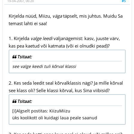
19-04-2007, 06:20
#5
Kirjelda nüüd, Miizu,
väga
täpselt, mis juhtus. Muidu Sa
temast lahti ei saa!
1. Kirjelda
valge leedi
väljanägemist: kasv, juuste värv,
kas pea kaetud või katmata (või ei olnudki pead)?
Tsitaat:
see valge keedi tuli kõrval klassi
2. Kes seda leedit seal kõrvalklassis nägi? Ja mille kõrval
see klass oli? Selle klassi kõrval, kus Sina viibisid?
Tsitaat:
[i]Algselt postitas: KiizuMiizu
üks koolikott oli kuidagi laua peale saanud