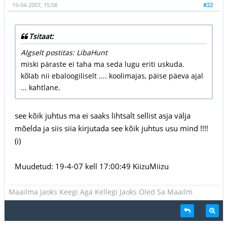
19-04-2007, 15:58
#22
Tsitaat:
Algselt postitas: LibaHunt
miski päraste ei taha ma seda lugu eriti uskuda.
kõlab nii ebaloogiliselt .... koolimajas, päise päeva ajal
... kahtlane.
see kõik juhtus ma ei saaks lihtsalt sellist asja välja
mõelda ja siis siia kirjutada see kõik juhtus usu mind !!!!
(i)
Muudetud: 19-4-07 kell 17:00:49 KiizuMiizu
Maailma Jaoks Keegi Aga Kellegi Jaoks Oled Sa Maailm