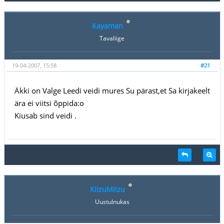
Kayaman
Tavaliige
19-04-2007, 15:58
#21
Äkki on Valge Leedi veidi mures Su pärast,et Sa kirjakeelt
ära ei viitsi õppida:o
Kiusab sind veidi .
KiizuMiizu
Uustulnukas