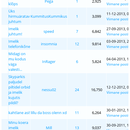
Pega
1
2,925
klõps
Viimane postit
Üks
11-12-2013, 0
hirmuäratav
KummitusKummikus
1
3,099
Viimane postit
juhtum
Imelik
27-09-2013, 0
speed
7
6,842
juhtum!
Viimane postit
Imelik
03-09-2013, 2
insomnia
12
9,814
telefonikõne
Viimane postit
Midagi on
mu kodus
04-04-2013, 1
InRager
6
5,824
väga
Viimane postit
valesti...
Skyparkis
paljudel
piltidel orbid
12-12-2012, 0
nessu02
24
16,750
ja imelik
Viimane postit
kujutis
pildil?
30-01-2012, 1
kahtlane asi!
lillu da boss olenn xd
11
6,264
Viimane postit
Minu koera
30-09-2011, 1
imelik
Mill
13
9,037