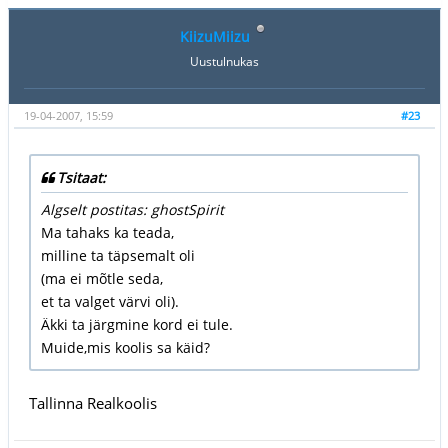
KiizuMiizu
Uustulnukas
19-04-2007, 15:59
#23
Tsitaat:
Algselt postitas: ghostSpirit
Ma tahaks ka teada,
milline ta täpsemalt oli
(ma ei mõtle seda,
et ta valget värvi oli).
Äkki ta järgmine kord ei tule.
Muide,mis koolis sa käid?
Tallinna Realkoolis