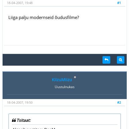
18-04-2007, 19:48
#1
Liiga palju modernseid õudusfilme?
KiizuMiizu
Uustulnukas
18-04-2007, 19:50
#2
Tsitaat: