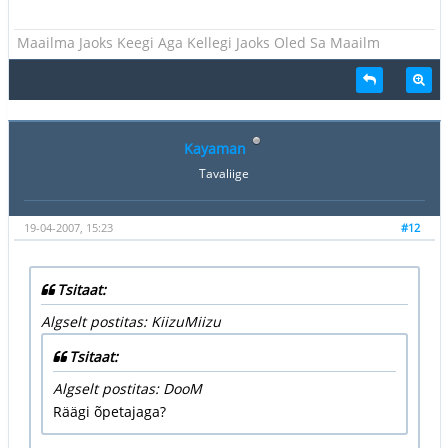
Maailma Jaoks Keegi Aga Kellegi Jaoks Oled Sa Maailm
Kayaman
Tavaliige
19-04-2007, 15:23
#12
Tsitaat:
Algselt postitas: KiizuMiizu
Tsitaat:
Algselt postitas: DooM
Räägi õpetajaga?