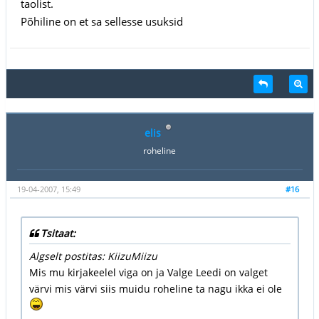
taolist.
Põhiline on et sa sellesse usuksid
elis
roheline
19-04-2007, 15:49
#16
Tsitaat:
Algselt postitas: KiizuMiizu
Mis mu kirjakeelel viga on ja Valge Leedi on valget
värvi mis värvi siis muidu roheline ta nagu ikka ei ole