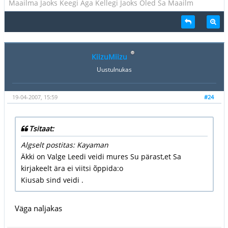
Maailma Jaoks Keegi Aga Kellegi Jaoks Oled Sa Maailm
KiizuMiizu
Uustulnukas
19-04-2007, 15:59
#24
Tsitaat:
Algselt postitas: Kayaman
Äkki on Valge Leedi veidi mures Su pärast,et Sa
kirjakeelt ära ei viitsi õppida:o
Kiusab sind veidi .
Väga naljakas