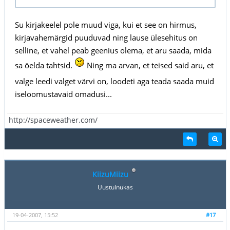
Su kirjakeelel pole muud viga, kui et see on hirmus,
kirjavahemärgid puuduvad ning lause ülesehitus on
selline, et vahel peab geenius olema, et aru saada, mida
sa öelda tahtsid.
Ning ma arvan, et teised said aru, et
valge leedi valget värvi on, loodeti aga teada saada muid
iseloomustavaid omadusi...
http://spaceweather.com/
KiizuMiizu
Uustulnukas
19-04-2007, 15:52
#17