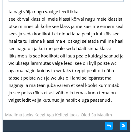
ta nägi välja nagu vaalge leedi ikka
see kõrval klass oli meie klassi kõrval nagu meie klassist
otse minnes oli kohe see klass ja me käisime ennem seal
sees ja seda koolikotti ei olnud laua peal ja kui käis see
hääl ta tuli sinna klassi ma ei oskagi seletada milline hääl
see nagu oli ja kui me peale seda häält sinna klassi
läksime siis see koolikott oli laua peale kuidagi saanud ja
wc uksega lammutas valge leedi see oli kyll poiste wc
aga ma nägin kuidas ta wc läks (treppi pealt oli näha
täpselt poiste wc ) ja wc uks oli lahti sellepärast ma
nägingi ja ma tean juba varem et seal koolis kummitab
ja see poiss räkis et asi võib olla temas kuna tema on
valget ledit välja kutunud ja napilt eluga pääsenud .
Maailma Jaoks Keegi Aga Kellegi Jaoks Oled Sa Maailm