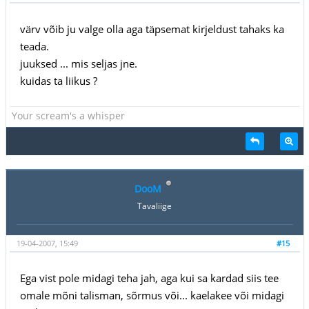
värv võib ju valge olla aga täpsemat kirjeldust tahaks ka
teada.
juuksed ... mis seljas jne.
kuidas ta liikus ?
Your scream's a whisper
DooM
Tavaliige
19-04-2007, 15:49
#15
Ega vist pole midagi teha jah, aga kui sa kardad siis tee
omale mõni talisman, sõrmus või... kaelakee või midagi