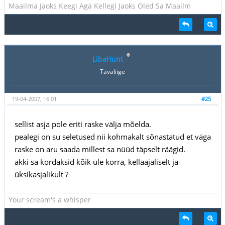
Maailma Jaoks Keegi Aga Kellegi Jaoks Oled Sa Maailm
LibaHunt
Tavaliige
19-04-2007, 16:01
#25
sellist asja pole eriti raske välja mõelda.
pealegi on su seletused nii kohmakalt sõnastatud et väga
raske on aru saada millest sa nüüd täpselt räägid.
äkki sa kordaksid kõik üle korra, kellaajaliselt ja
üksikasjalikult ?
Your scream's a whisper