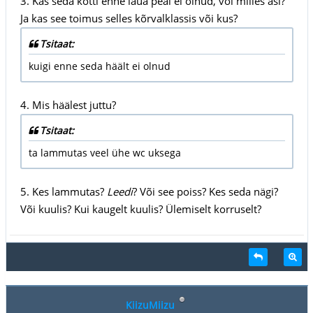
3. Kas seda kotti enne laua peal ei olnud, või milles asi?
Ja kas see toimus selles kõrvalklassis või kus?
Tsitaat:
kuigi enne seda häält ei olnud
4. Mis häälest juttu?
Tsitaat:
ta lammutas veel ühe wc uksega
5. Kes lammutas?
Leedi
? Või see poiss? Kes seda nägi?
Või kuulis? Kui kaugelt kuulis? Ülemiselt korruselt?
KiizuMiizu