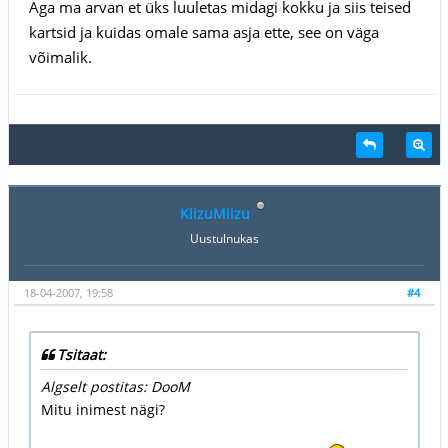
Aga ma arvan et üks luuletas midagi kokku ja siis teised
kartsid ja kuidas omale sama asja ette, see on väga
võimalik.
KiizuMiizu
Uustulnukas
18-04-2007, 19:58
#4
Tsitaat:
Algselt postitas: DooM
Mitu inimest nägi?