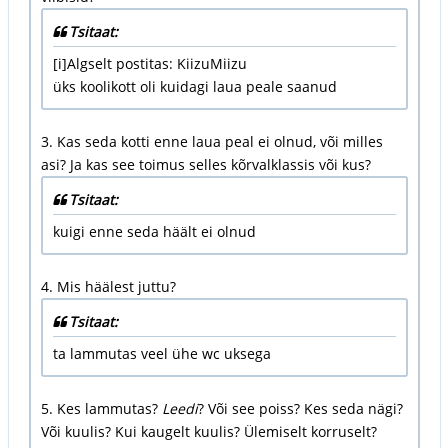
Tsitaat:
[i]Algselt postitas: KiizuMiizu
üks koolikott oli kuidagi laua peale saanud
3. Kas seda kotti enne laua peal ei olnud, või milles
asi? Ja kas see toimus selles kõrvalklassis või kus?
Tsitaat:
kuigi enne seda häält ei olnud
4. Mis häälest juttu?
Tsitaat:
ta lammutas veel ühe wc uksega
5. Kes lammutas?
Leedi
? Või see poiss? Kes seda nägi?
Või kuulis? Kui kaugelt kuulis? Ülemiselt korruselt?