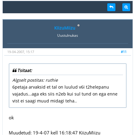
KiizuMiizu
Uustulnukas
19-04-2007, 15:17
#11
Tsitaat:
Algselt postitas: ruthie
6petaja arvaksid et tal on luulud v6i t2helepanu
vajadus...aga eks siis n2eb kui sul tund on ega enne
vist ei saagi muud midagi teha..
ok
Muudetud: 19-4-07 kell 16:18:47 KiizuMiizu