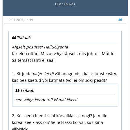
Uustulnukas
19-04-2007, 14:44
#6
Tsitaat:
Algselt postitas: Hallucigenia
Kirjelda nüüd, Miizu,
väga
täpselt, mis juhtus. Muidu
Sa temast lahti ei saa!
1. Kirjelda
valge leedi
väljanägemist: kasv, juuste värv,
kas pea kaetud või katmata (või ei olnudki pead)?
Tsitaat:
see valge keedi tuli kõrval klassi
2. Kes seda leedit seal kõrvalklassis nägi? Ja mille
kõrval see klass oli? Selle klassi kõrval, kus Sina
viibisid?