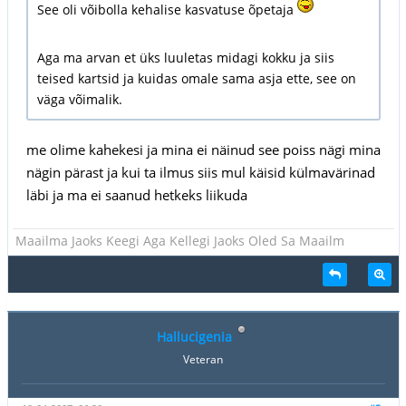
See oli võibolla kehalise kasvatuse õpetaja
Aga ma arvan et üks luuletas midagi kokku ja siis
teised kartsid ja kuidas omale sama asja ette, see on
väga võimalik.
me olime kahekesi ja mina ei näinud see poiss nägi mina
nägin pärast ja kui ta ilmus siis mul käisid külmavärinad
läbi ja ma ei saanud hetkeks liikuda
Maailma Jaoks Keegi Aga Kellegi Jaoks Oled Sa Maailm
Hallucigenia
Veteran