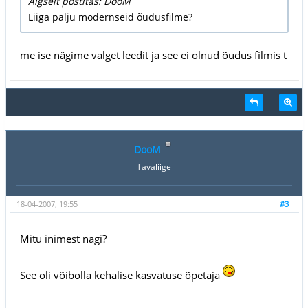
Algselt postitas: DooM
Liiga palju modernseid õudusfilme?
me ise nägime valget leedit ja see ei olnud õudus filmis t
DooM
Tavaliige
18-04-2007, 19:55
#3
Mitu inimest nägi?
See oli võibolla kehalise kasvatuse õpetaja