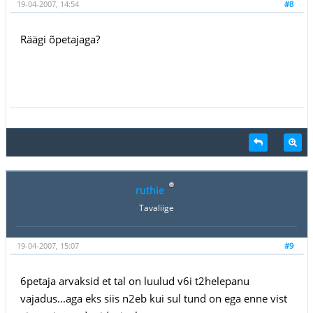
19-04-2007, 14:54
#8
Räägi õpetajaga?
ruthie
Tavaliige
19-04-2007, 15:07
#9
6petaja arvaksid et tal on luulud v6i t2helepanu
vajadus...aga eks siis n2eb kui sul tund on ega enne vist