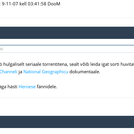
 9-11-07 kell 03:41:58 DooM
30
hulgaliselt seriaale torrentitena, sealt võib leida igat sorti huvita
Channeli
ja
National Geographicu
dokumentaale.
äga hästi
Heroese
fännidele.