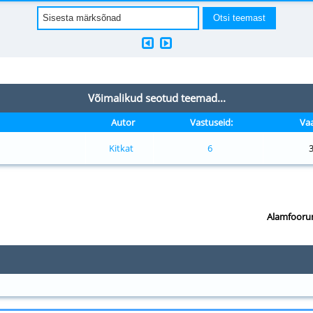
Võimalikud seotud teemad...
Autor
Vastuseid:
Vaa
Kitkat
6
Alamfooru