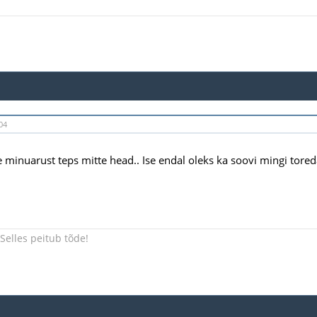
04
 minuarust teps mitte head.. Ise endal oleks ka soovi mingi toreda
Selles peitub tõde!