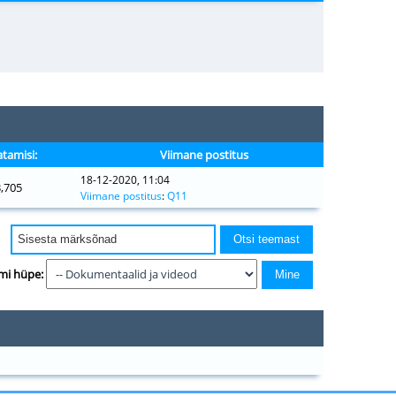
tamisi:
Viimane postitus
18-12-2020, 11:04
3,705
Viimane postitus
:
Q11
mi hüpe: