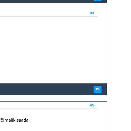
#4
#5
võimalik saada.