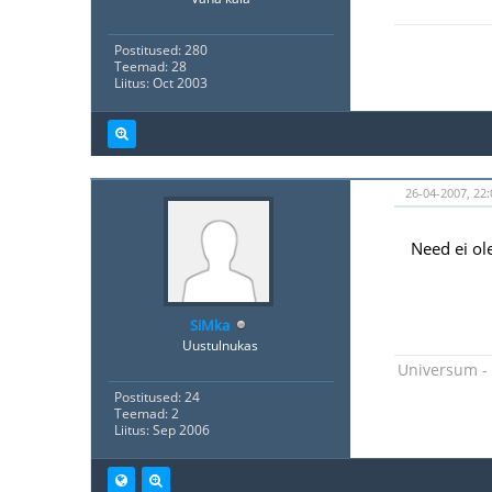
Postitused: 280
Teemad: 28
Liitus: Oct 2003
26-04-2007, 22:
Need ei ole
SiMka
Uustulnukas
Universum - 
Postitused: 24
Teemad: 2
Liitus: Sep 2006