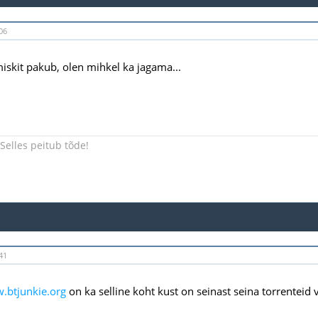
06
miskit pakub, olen mihkel ka jagama...
Selles peitub tõde!
41
.btjunkie.org
on ka selline koht kust on seinast seina torrenteid 