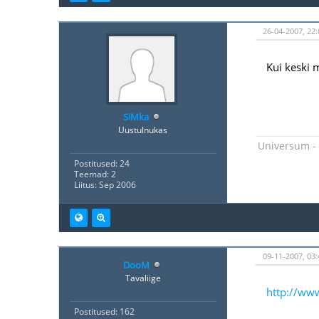
26-04-2007, 22:
Kui keski 
SiMka
Uustulnukas
Universum - 
Postitused: 24
Teemad: 2
Liitus: Sep 2006
09-11-2007, 03:
DooM
Tavaliige
http://www
Postitused: 162