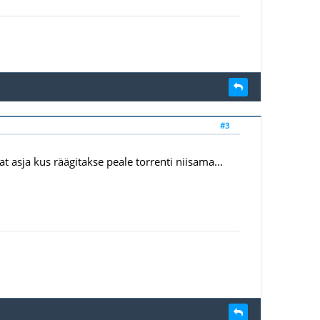
#3
t asja kus räägitakse peale torrenti niisama...