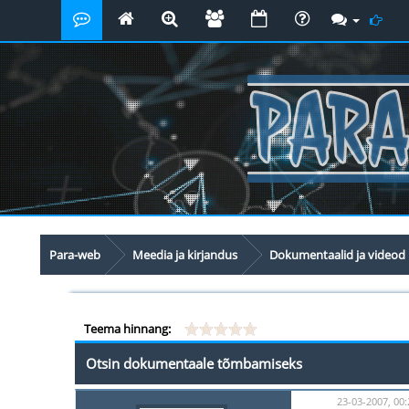
Para-web
Meedia ja kirjandus
Dokumentaalid ja videod
Teema hinnang:
Otsin dokumentaale tõmbamiseks
23-03-2007, 00: