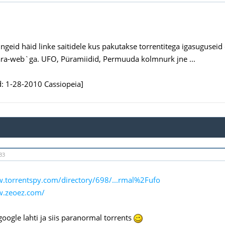
ngeid häid linke saitidele kus pakutakse torrentitega igasuguseid
ra-web`ga. UFO, Püramiidid, Permuuda kolmnurk jne ...
: 1-28-2010 Cassiopeia]
33
w.torrentspy.com/directory/698/...rmal%2Fufo
w.zeoez.com/
google lahti ja siis paranormal torrents