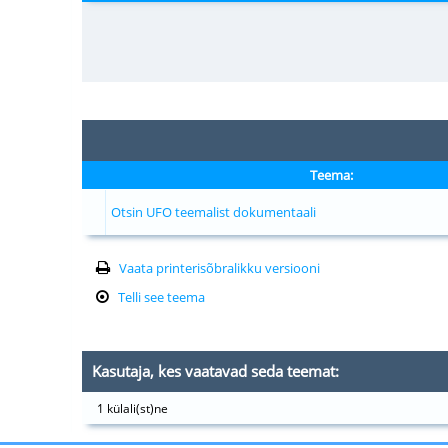
Teema:
Otsin UFO teemalist dokumentaali
Vaata printerisõbralikku versiooni
Telli see teema
Kasutaja, kes vaatavad seda teemat:
1 külali(st)ne