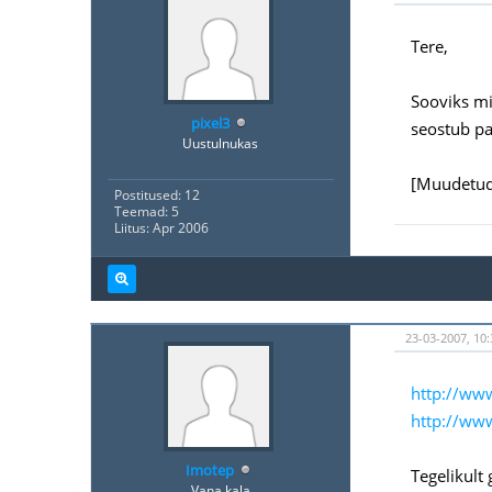
Tere,
Sooviks mi
pixel3
seostub pa
Uustulnukas
[Muudetud
Postitused: 12
Teemad: 5
Liitus: Apr 2006
23-03-2007, 10:
http://ww
http://ww
Imotep
Tegelikult 
Vana kala