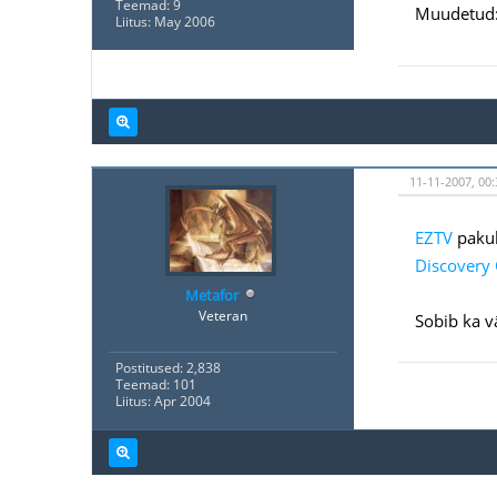
Teemad: 9
Muudetud:
Liitus: May 2006
11-11-2007, 00:
EZTV
pakub 
Discovery 
Metafor
Veteran
Sobib ka v
Postitused: 2,838
Teemad: 101
Liitus: Apr 2004