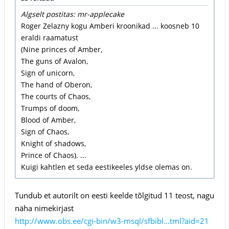
Algselt postitas: mr-applecake
Roger Zelazny kogu Amberi kroonikad ... koosneb 10
eraldi raamatust
(Nine princes of Amber,
The guns of Avalon,
Sign of unicorn,
The hand of Oberon,
The courts of Chaos,
Trumps of doom,
Blood of Amber,
Sign of Chaos,
Knight of shadows,
Prince of Chaos). ...
Kuigi kahtlen et seda eestikeeles yldse olemas on.
Tundub et autorilt on eesti keelde tõlgitud 11 teost, nagu
näha nimekirjast
http://www.obs.ee/cgi-bin/w3-msql/sfbibl...tml?aid=21