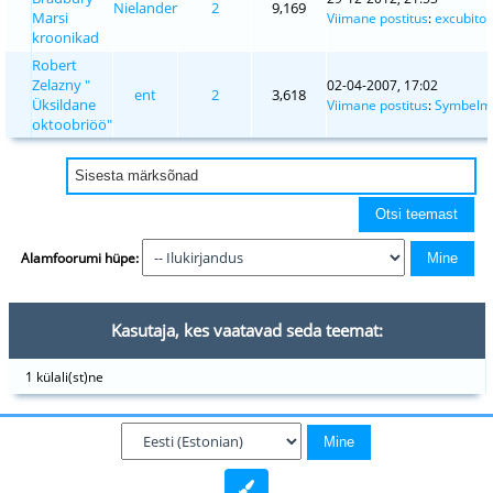
Nielander
2
9,169
Marsi
Viimane postitus
:
excubitor
kroonikad
Robert
Zelazny "
02-04-2007, 17:02
ent
2
3,618
Üksildane
Viimane postitus
:
Symbelm
oktoobriöö"
Alamfoorumi hüpe:
Kasutaja, kes vaatavad seda teemat:
1 külali(st)ne