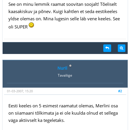
See on minu lemmik raamat soovitan soojalt! Tõeliselt
kaasakiskuv ja põnev. Kuigi kahtlen et seda eestikeeles
yldse olemas on. Mina lugesin selle läb vene keeles. See
oli SUPER
Nuril
Tavaliige
01-03-2007, 15:20
#2
Eesti keeles on 5 esimest raamatut olemas, Merlini osa
on siiamaani tõlkimata ja ei ole kuulda olnud et sellega
väga aktiivselt ka tegeletaks.