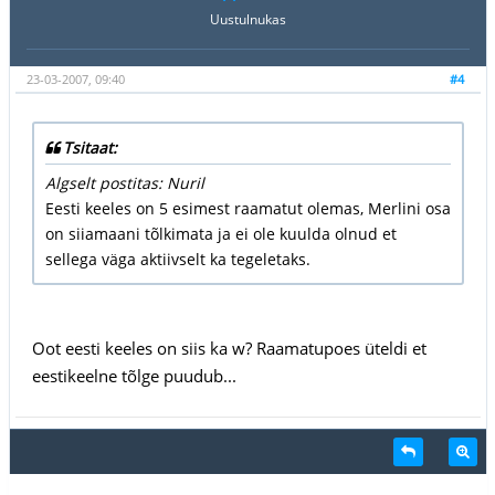
Uustulnukas
23-03-2007, 09:40
#4
Tsitaat:
Algselt postitas: Nuril
Eesti keeles on 5 esimest raamatut olemas, Merlini osa
on siiamaani tõlkimata ja ei ole kuulda olnud et
sellega väga aktiivselt ka tegeletaks.
Oot eesti keeles on siis ka w? Raamatupoes üteldi et
eestikeelne tõlge puudub...