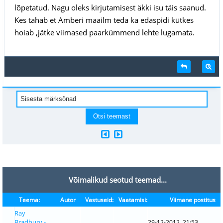
lõpetatud. Nagu oleks kirjutamisest äkki isu täis saanud.
Kes tahab et Amberi maailm teda ka edaspidi kütkes
hoiab ,jätke viimased paarkümmend lehte lugamata.
Võimalikud seotud teemad...
Teema:
Autor
Vastuseid:
Vaatamisi:
Viimane postitus
Ray
Bradbury -
29-12-2012, 21:53