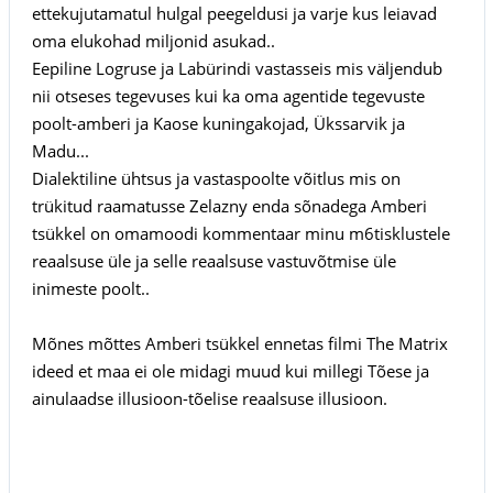
ettekujutamatul hulgal peegeldusi ja varje kus leiavad
oma elukohad miljonid asukad..
Eepiline Logruse ja Labürindi vastasseis mis väljendub
nii otseses tegevuses kui ka oma agentide tegevuste
poolt-amberi ja Kaose kuningakojad, Ükssarvik ja
Madu...
Dialektiline ühtsus ja vastaspoolte võitlus mis on
trükitud raamatusse Zelazny enda sõnadega Amberi
tsükkel on omamoodi kommentaar minu m6tisklustele
reaalsuse üle ja selle reaalsuse vastuvõtmise üle
inimeste poolt..
Mõnes mõttes Amberi tsükkel ennetas filmi The Matrix
ideed et maa ei ole midagi muud kui millegi Tõese ja
ainulaadse illusioon-tõelise reaalsuse illusioon.