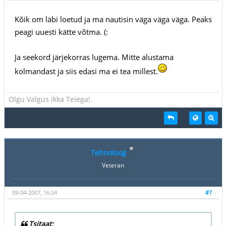
Kõik om läbi loetud ja ma nautisin väga väga väga. Peaks
peagi uuesti kätte võtma. (:
Ja seekord järjekorras lugema. Mitte alustama
kolmandast ja siis edasi ma ei tea millest.
Olgu Valgus ikka Teiega!.
Tehnoloog
Veteran
09-04-2007, 16:24
#7
Tsitaat: