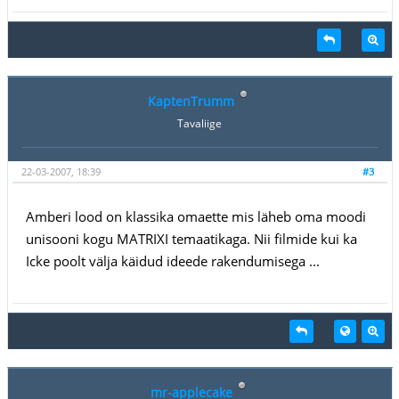
KaptenTrumm
Tavaliige
22-03-2007, 18:39
#3
Amberi lood on klassika omaette mis läheb oma moodi
unisooni kogu MATRIXI temaatikaga. Nii filmide kui ka
Icke poolt välja käidud ideede rakendumisega ...
mr-applecake