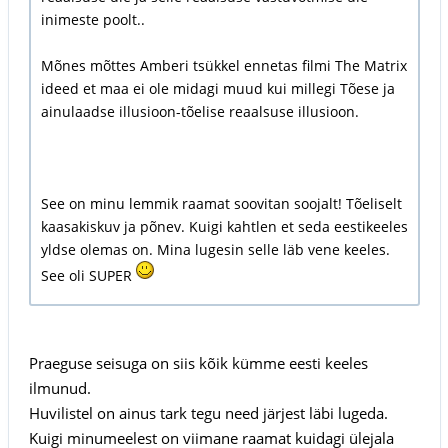
inimeste poolt..
Mõnes mõttes Amberi tsükkel ennetas filmi The Matrix
ideed et maa ei ole midagi muud kui millegi Tõese ja
ainulaadse illusioon-tõelise reaalsuse illusioon.
See on minu lemmik raamat soovitan soojalt! Tõeliselt
kaasakiskuv ja põnev. Kuigi kahtlen et seda eestikeeles
yldse olemas on. Mina lugesin selle läb vene keeles.
See oli SUPER
Praeguse seisuga on siis kõik kümme eesti keeles
ilmunud.
Huvilistel on ainus tark tegu need järjest läbi lugeda.
Kuigi minumeelest on viimane raamat kuidagi ülejala