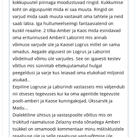
kokkupuutel pinnaga moodustuvad ringid. Kukkumise
koht on alguspunkt mida ei saa muuta. Ringid on
varjud mida saab muuta vastavalt oma tahtele ja neid
saab läbia. Iga hullumeelseimgi fantaasialend on
kuskil reaalne. 2 tilka-Amber ja Kaos mida esindavad
oma eritunnused Amberil Labürint mis annab
võimuse varjude üle ja Kaosel Logrus millel on sama
omadus. Aegade algusest on Logrus ja Labürint
võidelnud võimu üle varjudes. See on igavesti kestev
võitlus mis sünnitab ettekujutamatul hulgal
peegeldusi ja varje kus leiavad oma elukohad miljonid
asukad..
Eepiline Logruse ja Labürindi vastasseis mis väljendub
nii otseses tegevuses kui ka oma agentide tegevuste
poolt-amberi ja Kaose kuningakojad, Ükssarvik ja
Madu...
Dialektiline ühtsus ja vastaspoolte võitlus mis on
trükitud raamatusse Zelazny enda sõnadega Amberi
tsükkel on omamoodi kommentaar minu m6tisklustele
reaalsuse üle ja selle reaalsuse vastuvõtmise üle