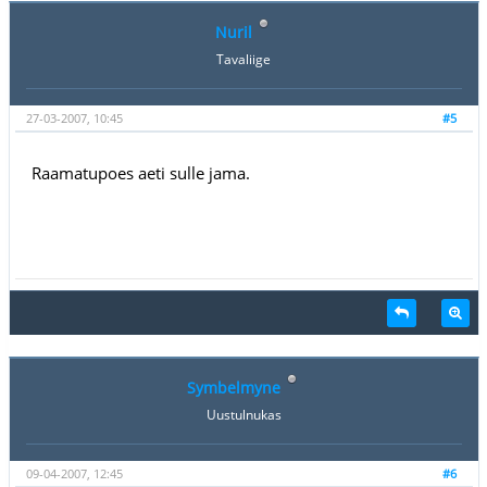
Nuril
Tavaliige
27-03-2007, 10:45
#5
Raamatupoes aeti sulle jama.
Symbelmyne
Uustulnukas
09-04-2007, 12:45
#6