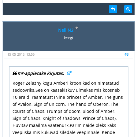
NelliN2
keegi
15-05-2013, 13:56
#8
mr-applecake Kirjutas:
Roger Zelazny kogu Amberi kroonikad on nimetatud
sedöövriks.See on kaasakiskuv ulmekas mis koosneb
10 eraldi raamatust (Nine princes of Amber, The guns
of Avalon, Sign of unicorn, The hand of Oberon, The
courts of Chaos, Trumps of doom, Blood of Amber,
Sign of Chaos, Knight of shadows, Prince of Chaos).
Huvitav maailma vaatenurk.Parim näide oleks kaks
veepiiska mis kukuvad siledale veepinnale. Kende