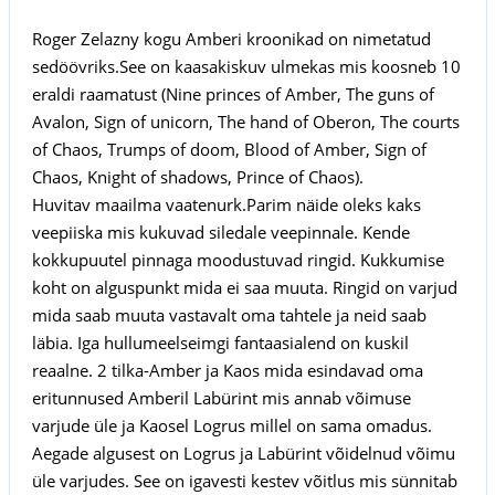
Roger Zelazny kogu Amberi kroonikad on nimetatud
sedöövriks.See on kaasakiskuv ulmekas mis koosneb 10
eraldi raamatust (Nine princes of Amber, The guns of
Avalon, Sign of unicorn, The hand of Oberon, The courts
of Chaos, Trumps of doom, Blood of Amber, Sign of
Chaos, Knight of shadows, Prince of Chaos).
Huvitav maailma vaatenurk.Parim näide oleks kaks
veepiiska mis kukuvad siledale veepinnale. Kende
kokkupuutel pinnaga moodustuvad ringid. Kukkumise
koht on alguspunkt mida ei saa muuta. Ringid on varjud
mida saab muuta vastavalt oma tahtele ja neid saab
läbia. Iga hullumeelseimgi fantaasialend on kuskil
reaalne. 2 tilka-Amber ja Kaos mida esindavad oma
eritunnused Amberil Labürint mis annab võimuse
varjude üle ja Kaosel Logrus millel on sama omadus.
Aegade algusest on Logrus ja Labürint võidelnud võimu
üle varjudes. See on igavesti kestev võitlus mis sünnitab