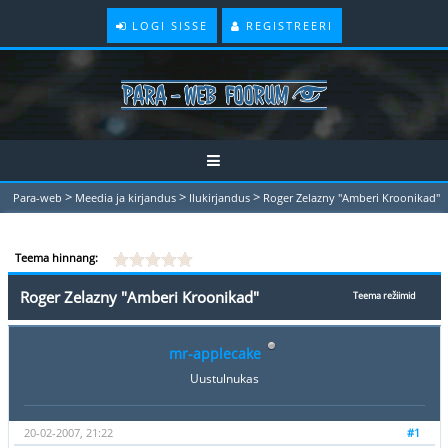
LOGI SISSE
REGISTREERI
>
>
>
Para-web
Meedia ja kirjandus
Ilukirjandus
Roger Zelazny "Amberi Kroonikad"
Teema hinnang:
Roger Zelazny "Amberi Kroonikad"
Teema režiimid
mr-applecake
Uustulnukas
20-02-2007, 21:22
#1