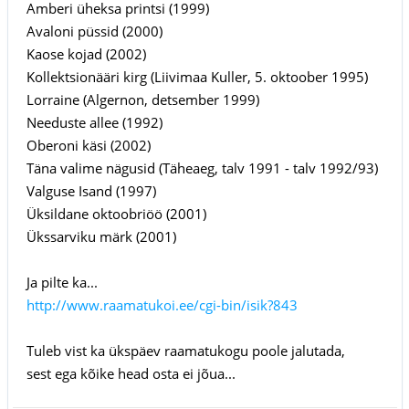
Amberi üheksa printsi (1999)
Avaloni püssid (2000)
Kaose kojad (2002)
Kollektsionääri kirg (Liivimaa Kuller, 5. oktoober 1995)
Lorraine (Algernon, detsember 1999)
Needuste allee (1992)
Oberoni käsi (2002)
Täna valime nägusid (Täheaeg, talv 1991 - talv 1992/93)
Valguse Isand (1997)
Üksildane oktoobriöö (2001)
Ükssarviku märk (2001)
Ja pilte ka...
http://www.raamatukoi.ee/cgi-bin/isik?843
Tuleb vist ka ükspäev raamatukogu poole jalutada,
sest ega kõike head osta ei jõua...