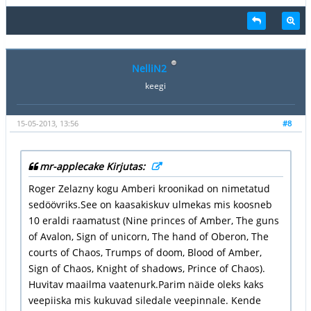
NelliN2
keegi
15-05-2013, 13:56
#8
mr-applecake Kirjutas:
Roger Zelazny kogu Amberi kroonikad on nimetatud
sedöövriks.See on kaasakiskuv ulmekas mis koosneb
10 eraldi raamatust (Nine princes of Amber, The guns
of Avalon, Sign of unicorn, The hand of Oberon, The
courts of Chaos, Trumps of doom, Blood of Amber,
Sign of Chaos, Knight of shadows, Prince of Chaos).
Huvitav maailma vaatenurk.Parim näide oleks kaks
veepiiska mis kukuvad siledale veepinnale. Kende