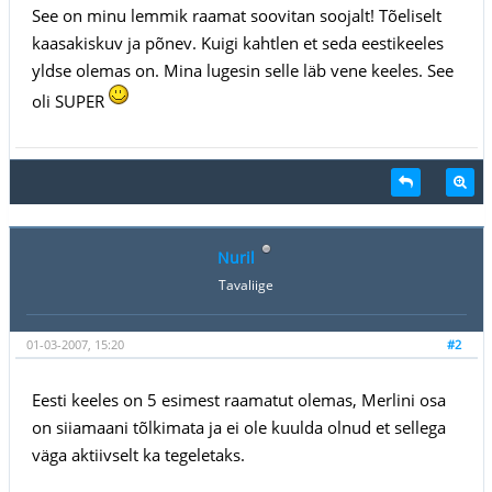
See on minu lemmik raamat soovitan soojalt! Tõeliselt
kaasakiskuv ja põnev. Kuigi kahtlen et seda eestikeeles
yldse olemas on. Mina lugesin selle läb vene keeles. See
oli SUPER
Nuril
Tavaliige
01-03-2007, 15:20
#2
Eesti keeles on 5 esimest raamatut olemas, Merlini osa
on siiamaani tõlkimata ja ei ole kuulda olnud et sellega
väga aktiivselt ka tegeletaks.