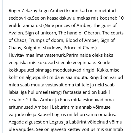
Roger Zelazny kogu Amberi kroonikad on nimetatud
sedöövriks.See on kaasakiskuv ulmekas mis koosneb 10
eraldi raamatust (Nine princes of Amber, The guns of
Avalon, Sign of unicorn, The hand of Oberon, The courts
of Chaos, Trumps of doom, Blood of Amber, Sign of
Chaos, Knight of shadows, Prince of Chaos).
Huvitav maailma vaatenurk.Parim näide oleks kaks
veepiiska mis kukuvad siledale veepinnale. Kende
kokkupuutel pinnaga moodustuvad ringid. Kukkumise
koht on alguspunkt mida ei saa muuta. Ringid on varjud
mida saab muuta vastavalt oma tahtele ja neid saab
läbia. Iga hullumeelseimgi fantaasialend on kuskil
reaalne. 2 tilka-Amber ja Kaos mida esindavad oma
eritunnused Amberil Labürint mis annab võimuse
varjude üle ja Kaosel Logrus millel on sama omadus.
Aegade algusest on Logrus ja Labürint võidelnud võimu
üle varjudes. See on igavesti kestev võitlus mis sünnitab