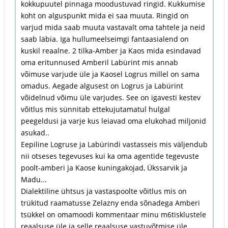
kokkupuutel pinnaga moodustuvad ringid. Kukkumise
koht on alguspunkt mida ei saa muuta. Ringid on
varjud mida saab muuta vastavalt oma tahtele ja neid
saab läbia. Iga hullumeelseimgi fantaasialend on
kuskil reaalne. 2 tilka-Amber ja Kaos mida esindavad
oma eritunnused Amberil Labürint mis annab
võimuse varjude üle ja Kaosel Logrus millel on sama
omadus. Aegade algusest on Logrus ja Labürint
võidelnud võimu üle varjudes. See on igavesti kestev
võitlus mis sünnitab ettekujutamatul hulgal
peegeldusi ja varje kus leiavad oma elukohad miljonid
asukad..
Eepiline Logruse ja Labürindi vastasseis mis väljendub
nii otseses tegevuses kui ka oma agentide tegevuste
poolt-amberi ja Kaose kuningakojad, Ükssarvik ja
Madu...
Dialektiline ühtsus ja vastaspoolte võitlus mis on
trükitud raamatusse Zelazny enda sõnadega Amberi
tsükkel on omamoodi kommentaar minu m6tisklustele
reaalsuse üle ja selle reaalsuse vastuvõtmise üle