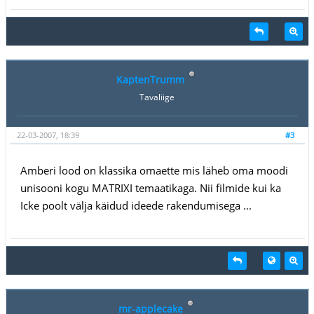
KaptenTrumm
Tavaliige
22-03-2007, 18:39
#3
Amberi lood on klassika omaette mis läheb oma moodi
unisooni kogu MATRIXI temaatikaga. Nii filmide kui ka
Icke poolt välja käidud ideede rakendumisega ...
mr-applecake