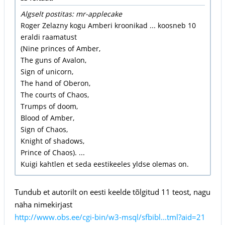
Algselt postitas: mr-applecake
Roger Zelazny kogu Amberi kroonikad ... koosneb 10
eraldi raamatust
(Nine princes of Amber,
The guns of Avalon,
Sign of unicorn,
The hand of Oberon,
The courts of Chaos,
Trumps of doom,
Blood of Amber,
Sign of Chaos,
Knight of shadows,
Prince of Chaos). ...
Kuigi kahtlen et seda eestikeeles yldse olemas on.
Tundub et autorilt on eesti keelde tõlgitud 11 teost, nagu
näha nimekirjast
http://www.obs.ee/cgi-bin/w3-msql/sfbibl...tml?aid=21