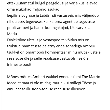
ettekujutamatul hulgal peegeldusi ja varje kus leiavad
oma elukohad miljonid asukad..
Eepiline Logruse ja Labürindi vastasseis mis väljendub
nii otseses tegevuses kui ka oma agentide tegevuste
poolt-amberi ja Kaose kuningakojad, Ükssarvik ja
Madu...
Dialektiline ühtsus ja vastaspoolte võitlus mis on
trükitud raamatusse Zelazny enda sõnadega Amberi
tsükkel on omamoodi kommentaar minu m6tisklustele
reaalsuse üle ja selle reaalsuse vastuvõtmise üle
inimeste poolt..
Mõnes mõttes Amberi tsükkel ennetas filmi The Matrix
ideed et maa ei ole midagi muud kui millegi Tõese ja
ainulaadse illusioon-tõelise reaalsuse illusioon.