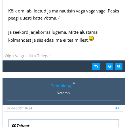
Kõik om läbi loetud ja ma nautisin väga väga väga. Peaks
peagi uuesti kätte võtma. (:
Ja seekord järjekorras lugema. Mitte alustama
kolmandast ja siis edasi ma ei tea millest.
Olgu Valgus ikka Teiega!.
Tehnoloog
Veteran
09-04-2007, 16:24
#7
Tsitaat: