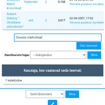
Nielander
2
9,168
Marsi
Viimane postitus
:
excubitor
kroonikad
Robert
Zelazny "
02-04-2007, 17:02
ent
2
3,617
Üksildane
Viimane postitus
:
Symbelm
oktoobriöö"
Alamfoorumi hüpe:
Kasutaja, kes vaatavad seda teemat:
1 külali(st)ne