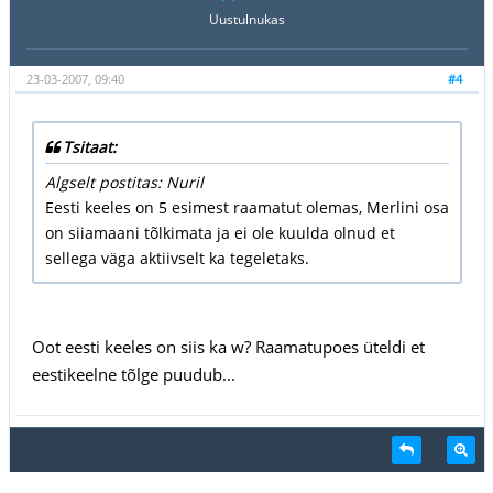
Uustulnukas
23-03-2007, 09:40
#4
Tsitaat:
Algselt postitas: Nuril
Eesti keeles on 5 esimest raamatut olemas, Merlini osa
on siiamaani tõlkimata ja ei ole kuulda olnud et
sellega väga aktiivselt ka tegeletaks.
Oot eesti keeles on siis ka w? Raamatupoes üteldi et
eestikeelne tõlge puudub...