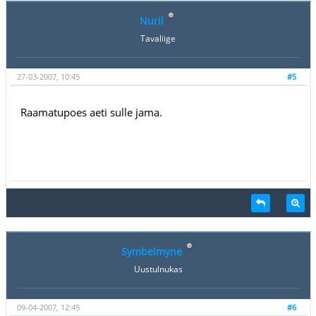
Nuril
Tavaliige
27-03-2007, 10:45
#5
Raamatupoes aeti sulle jama.
Symbelmyne
Uustulnukas
09-04-2007, 12:45
#6