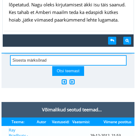
lõpetatud. Nagu oleks kirjutamisest äkki isu täis saanud.
Kes tahab et Amberi maailm teda ka edaspidi kütkes
hoiab ,jätke viimased paarkümmend lehte lugamata.
Võimalikud seotud teemad...
Teema:
Autor
Vastuseid:
Vaatamisi:
Viimane postitus
Ray
Bradbury -
29-12-2012, 21:53