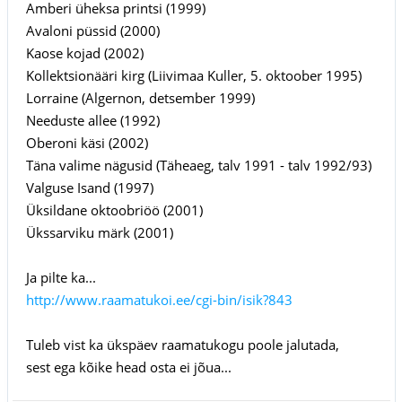
Amberi üheksa printsi (1999)
Avaloni püssid (2000)
Kaose kojad (2002)
Kollektsionääri kirg (Liivimaa Kuller, 5. oktoober 1995)
Lorraine (Algernon, detsember 1999)
Needuste allee (1992)
Oberoni käsi (2002)
Täna valime nägusid (Täheaeg, talv 1991 - talv 1992/93)
Valguse Isand (1997)
Üksildane oktoobriöö (2001)
Ükssarviku märk (2001)
Ja pilte ka...
http://www.raamatukoi.ee/cgi-bin/isik?843
Tuleb vist ka ükspäev raamatukogu poole jalutada,
sest ega kõike head osta ei jõua...