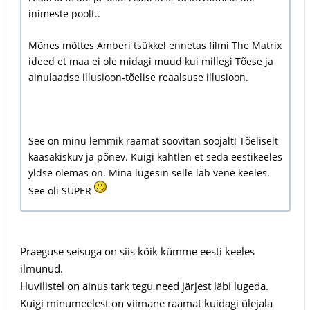
inimeste poolt..
Mõnes mõttes Amberi tsükkel ennetas filmi The Matrix
ideed et maa ei ole midagi muud kui millegi Tõese ja
ainulaadse illusioon-tõelise reaalsuse illusioon.
See on minu lemmik raamat soovitan soojalt! Tõeliselt
kaasakiskuv ja põnev. Kuigi kahtlen et seda eestikeeles
yldse olemas on. Mina lugesin selle läb vene keeles.
See oli SUPER
Praeguse seisuga on siis kõik kümme eesti keeles
ilmunud.
Huvilistel on ainus tark tegu need järjest läbi lugeda.
Kuigi minumeelest on viimane raamat kuidagi ülejala