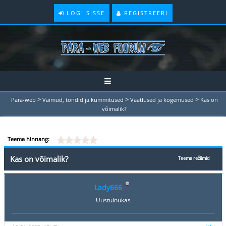
LOGI SISSE
REGISTREERI
>
>
>
Para-web
Vaimud, tondid ja kummitused
Vaatlused ja kogemused
Kas on
võimalik?
Teema hinnang:
Kas on võimalik?
Teema režiimid
Lady666
Uustulnukas