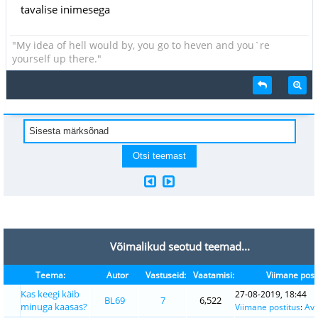
tavalise inimesega
"My idea of hell would by, you go to heven and you`re
yourself up there."
Võimalikud seotud teemad...
Teema:
Autor
Vastuseid:
Vaatamisi:
Viimane post
Kas keegi käib
27-08-2019, 18:44
BL69
7
6,522
minuga kaasas?
Viimane postitus
:
Ava