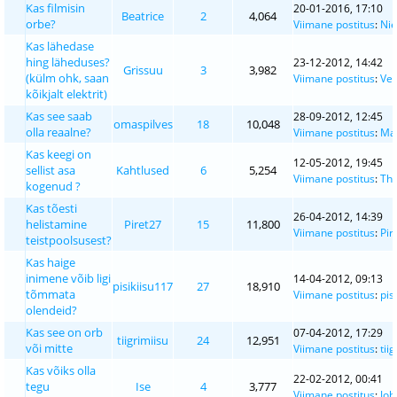
Kas filmisin
20-01-2016, 17:10
Beatrice
2
4,064
orbe?
Viimane postitus
:
Nie
Kas lähedase
hing läheduses?
23-12-2012, 14:42
Grissuu
3
3,982
(külm ohk, saan
Viimane postitus
:
Vel
kõikjalt elektrit)
Kas see saab
28-09-2012, 12:45
omaspilves
18
10,048
olla reaalne?
Viimane postitus
:
Man
Kas keegi on
12-05-2012, 19:45
sellist asa
Kahtlused
6
5,254
Viimane postitus
:
The
kogenud ?
Kas tõesti
26-04-2012, 14:39
helistamine
Piret27
15
11,800
Viimane postitus
:
Pir
teistpoolsusest?
Kas haige
inimene võib ligi
14-04-2012, 09:13
pisikiisu117
27
18,910
tõmmata
Viimane postitus
:
pis
olendeid?
Kas see on orb
07-04-2012, 17:29
tiigrimiisu
24
12,951
või mitte
Viimane postitus
:
tii
Kas võiks olla
22-02-2012, 00:41
tegu
Ise
4
3,777
Viimane postitus
:
Joh