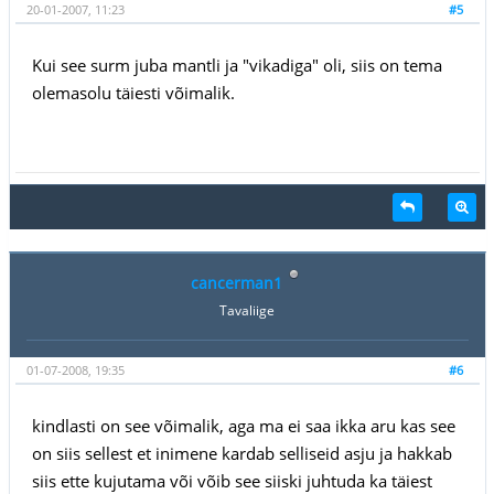
20-01-2007, 11:23
#5
Kui see surm juba mantli ja "vikadiga" oli, siis on tema
olemasolu täiesti võimalik.
cancerman1
Tavaliige
01-07-2008, 19:35
#6
kindlasti on see võimalik, aga ma ei saa ikka aru kas see
on siis sellest et inimene kardab selliseid asju ja hakkab
siis ette kujutama või võib see siiski juhtuda ka täiest