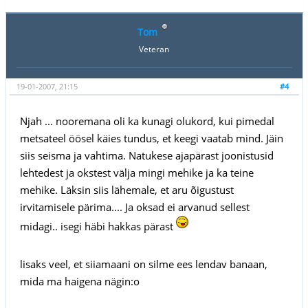
Tom
Veteran
19-01-2007, 21:15
#4
Njah ... nooremana oli ka kunagi olukord, kui pimedal
metsateel öösel käies tundus, et keegi vaatab mind. Jäin
siis seisma ja vahtima. Natukese ajapärast joonistusid
lehtedest ja okstest välja mingi mehike ja ka teine
mehike. Läksin siis lähemale, et aru õigustust
irvitamisele pärima.... Ja oksad ei arvanud sellest
midagi.. isegi häbi hakkas pärast
lisaks veel, et siiamaani on silme ees lendav banaan,
mida ma haigena nägin:o