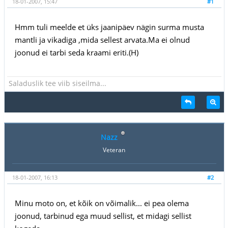
18-01-2007, 15:47
#1
Hmm tuli meelde et üks jaanipäev nägin surma musta
mantli ja vikadiga ,mida sellest arvata.Ma ei olnud
joonud ei tarbi seda kraami eriti.(H)
Saladuslik tee viib siseilma...
Nazz
Veteran
18-01-2007, 16:13
#2
Minu moto on, et kõik on võimalik... ei pea olema
joonud, tarbinud ega muud sellist, et midagi sellist