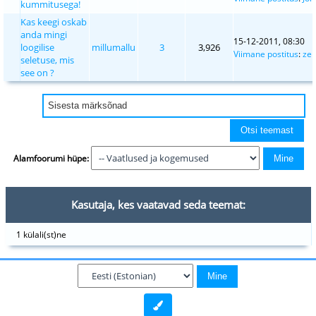
kummitusega!
Kas keegi oskab
anda mingi
15-12-2011, 08:30
loogilise
millumallu
3
3,926
Viimane postitus
:
zen
seletuse, mis
see on ?
Alamfoorumi hüpe:
Kasutaja, kes vaatavad seda teemat:
1 külali(st)ne