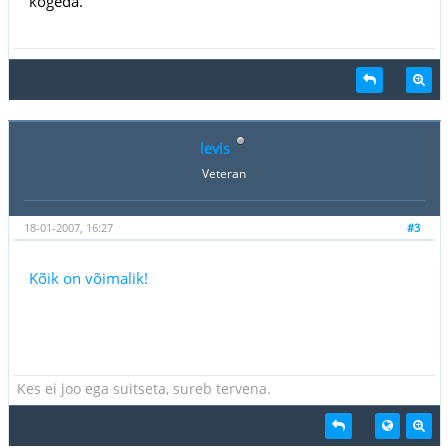
kogeda.
levis
Veteran
18-01-2007, 16:27
#3
Kõik on võimalik!
Kes ei joo ega suitseta, sureb tervena.