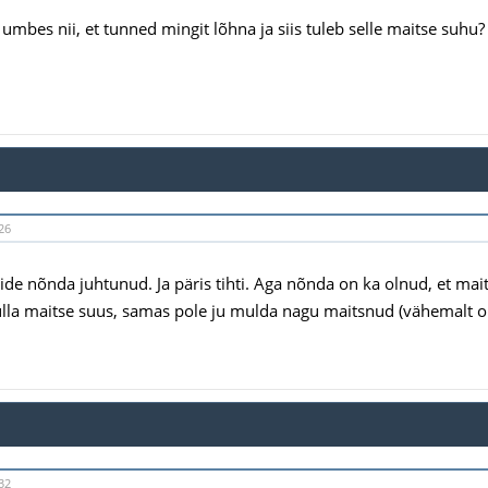
 umbes nii, et tunned mingit lõhna ja siis tuleb selle maitse suhu?
26
de nõnda juhtunud. Ja päris tihti. Aga nõnda on ka olnud, et maits
lla maitse suus, samas pole ju mulda nagu maitsnud (vähemalt o
32