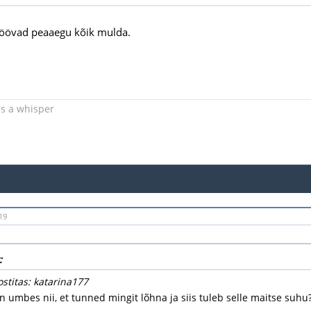
söövad peaaegu kõik mulda.
s a whisper
19
:
ostitas: katarina177
n umbes nii, et tunned mingit lõhna ja siis tuleb selle maitse suhu