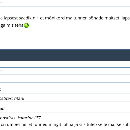
01
a lapsest saadik nii, et mõnikord ma tunnen sõnade maitset .lapse
aga mis teha
31
:
stitas: titanl
at:
 postitas: katarina177
 on umbes nii, et tunned mingit lõhna ja siis tuleb selle maitse su