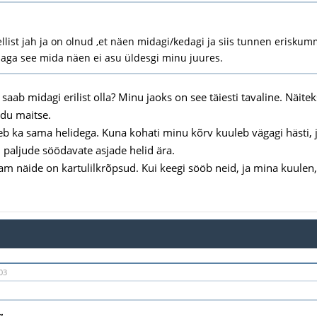
llist jah ja on olnud ,et näen midagi/kedagi ja siis tunnen erisk
aga see mida näen ei asu üldesgi minu juures.
 saab midagi erilist olla? Minu jaoks on see täiesti tavaline. Näi
idu maitse.
eb ka sama helidega. Kuna kohati minu kõrv kuuleb vägagi hästi, ja
n paljude söödavate asjade helid ära.
sam näide on kartulilkrõpsud. Kui keegi sööb neid, ja mina kuulen,
03
: