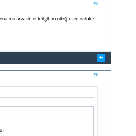
#8
na ma arvasin et kõigil on nii=)ju see natuke
#9
hu?