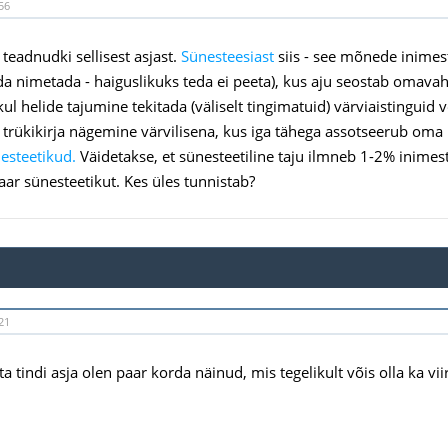
56
 teadnudki sellisest asjast.
Sünesteesiast
siis - see mõnede inimest
da nimetada - haiguslikuks teda ei peeta), kus aju seostab omavahe
ul helide tajumine tekitada (väliselt tingimatuid) värviaistinguid 
 trükikirja nägemine värvilisena, kus iga tähega assotseerub oma
esteetikud.
Väidetakse, et sünesteetiline taju ilmneb 1-2% inimes
aar sünesteetikut. Kes üles tunnistab?
21
tindi asja olen paar korda näinud, mis tegelikult võis olla ka vii