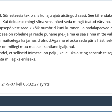
. Sünesteesia tekib siis kui aju ajab aistingud sassi. See tähendak
i. Kui öeldakse mingi sõna vms. näed seda mingit teatud värvina.
apsepõlvest saadik kõik numbrid kuni kümneni ja nädalapäevad om
,et see on roheline ja reede punane jne.-ja ma ei saa sinna mitte v
 maitsetega ka jamasid olnud.Aga ma ei oska seda päris hästi sel
e on millegi muu maitse...kahtlane igaljuhul.
del, et selliseid inimesei on palju, kellel üks aisting seostub teis
ta millegiks eriliseks.
21-9-07 kell 06:32:27 syrrts