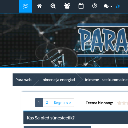
Para-web
Inimene ja energiad
Inimene - see kummaline
(current)
1
2
Järgmine
Teema hinnang:
Kas Sa oled sünesteetik?