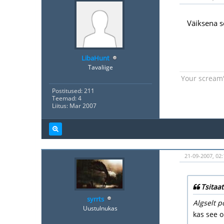
Väiksena 
LibaHunt
Tavaliige
Your scream'
Postitused: 211
Teemad: 4
Liitus: Mar 2007
21-09-2007, 02:
Tsitaat
syrrts
Algselt p
Uustulnukas
kas see o