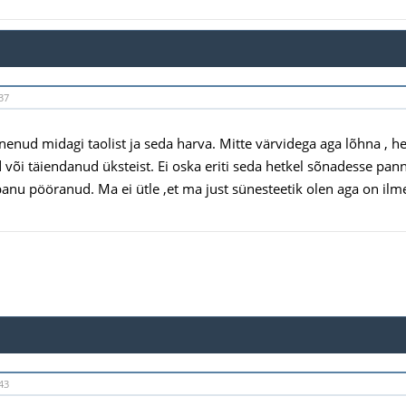
37
nenud midagi taolist ja seda harva. Mitte värvidega aga lõhna , 
õi täiendanud üksteist. Ei oska eriti seda hetkel sõnadesse panna. 
panu pööranud. Ma ei ütle ,et ma just sünesteetik olen aga on il
43