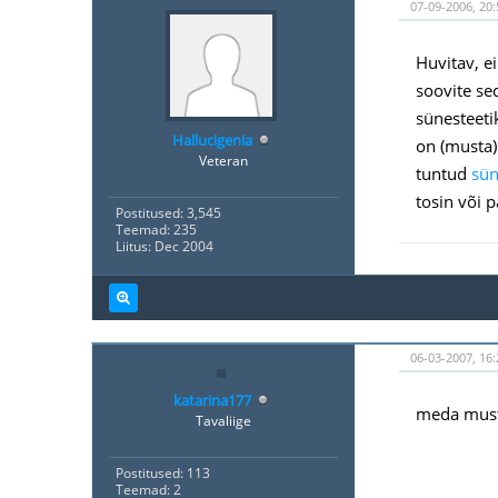
07-09-2006, 20:
Huvitav, ei
soovite se
sünesteetik
Hallucigenia
on (musta)
Veteran
tuntud
sün
tosin või p
Postitused: 3,545
Teemad: 235
Liitus: Dec 2004
06-03-2007, 16:
katarina177
meda musta 
Tavaliige
Postitused: 113
Teemad: 2