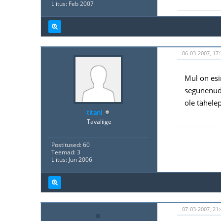
Liitus: Feb 2007
06-03-2007, 17:
Mul on esi
segunenud v
ole tähele
titanl
Tavaliige
Postitused: 60
Teemad: 3
Liitus: Jun 2006
07-03-2007, 21: