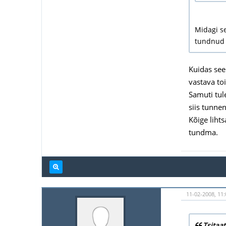
Midagi se
tundnud 
Kuidas see
vastava to
Samuti tul
siis tunne
Kõige liht
tundma.
11-02-2008, 11:
Tsitaat