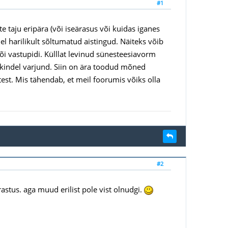
#1
e taju eripära (või iseärasus või kuidas iganes
l harilikult sõltumatud aistingud. Näiteks võib
või vastupidi. Külllat levinud sünesteesiavorm
 kindel varjund. Siin on ära toodud mõned
test. Mis tähendab, et meil foorumis võiks olla
#2
rastus. aga muud erilist pole vist olnudgi.