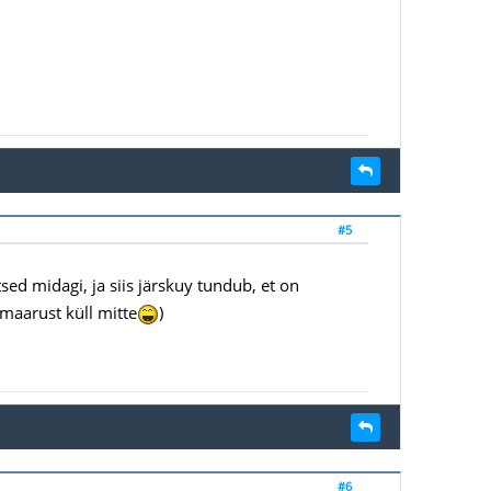
#5
ed midagi, ja siis järskuy tundub, et on
maarust küll mitte
)
#6