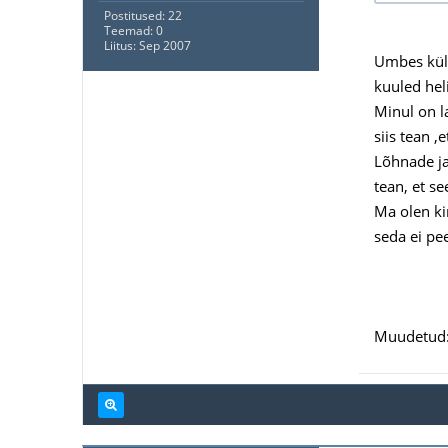
Postitused: 22
Teemad: 0
Liitus: Sep 2007
Umbes küll
kuuled hel
Minul on l
siis tean 
Lõhnade ja
tean, et se
Ma olen kin
seda ei pee
Muudetud: 