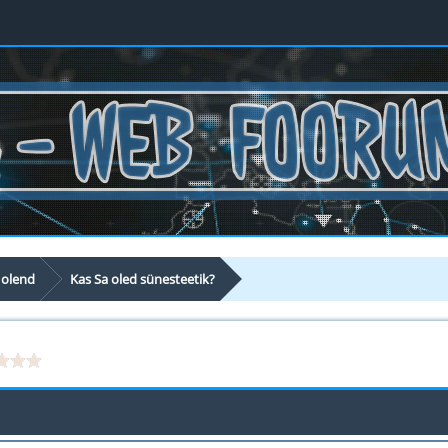
 olend
Kas Sa oled sünesteetik?