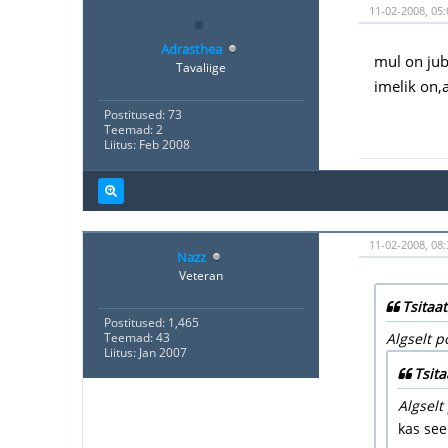
11-02-2008, 05:
Adrasthea
mul on jub
Tavaliige
imelik on,
Postitused: 73
Teemad: 2
Liitus: Feb 2008
11-02-2008, 08:
Nazz
Veteran
Tsitaat
Postitused: 1,465
Teemad: 43
Algselt po
Liitus: Jan 2007
Tsita
Algselt
kas see