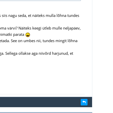
s siis nagu seda, et näiteks mulla lõhna tundes
a värvi? Näiteks keegi ütleb mulle neljapäev,
ähimatki parata
etada. See on umbes nii, tundes mingit lõhna
ega. Sellega ollakse aga niivõrd harjunud, et