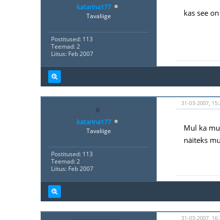
katarina177
kas see on
Tavaliige
Postitused: 113
Teemad: 2
Liitus: Feb 2007
31-03-2007, 15:
katarina177
Mul ka mui
Tavaliige
näiteks mu
Postitused: 113
Teemad: 2
Liitus: Feb 2007
31-03-2007, 16: