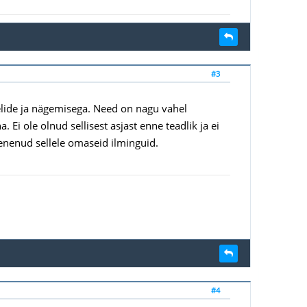
#3
helide ja nägemisega. Need on nagu vahel
Ei ole olnud sellisest asjast enne teadlik ja ei
menenud sellele omaseid ilminguid.
#4