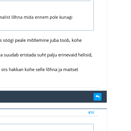
ummalist lõhna mida ennem pole kunagi
teks söögi peale mõtlemine juba toob, kohe
 suudab eristada suht palju erinevaid helisid,
 siis hakkan kohe selle lõhna ja maitset
#10