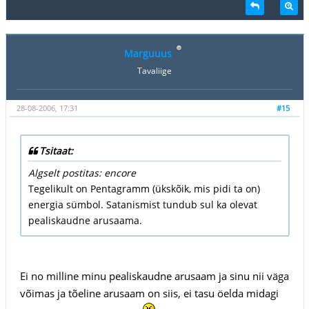
Marguuus
Tavaliige
28-08-2006, 17:31
#15
Tsitaat:
Algselt postitas: encore
Tegelikult on Pentagramm (ükskõik, mis pidi ta on)
energia sümbol. Satanismist tundub sul ka olevat
pealiskaudne arusaama.
Ei no milline minu pealiskaudne arusaam ja sinu nii väga
võimas ja tõeline arusaam on siis, ei tasu öelda midagi