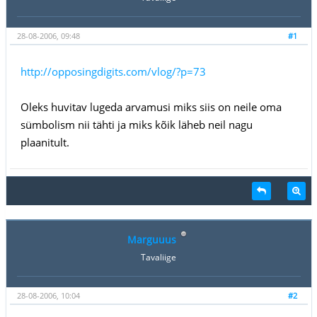
28-08-2006, 09:48
#1
http://opposingdigits.com/vlog/?p=73
Oleks huvitav lugeda arvamusi miks siis on neile oma
sümbolism nii tähti ja miks kõik läheb neil nagu
plaanitult.
Marguuus
Tavaliige
28-08-2006, 10:04
#2