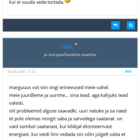
kui ei suuda seda tortada.
Celtic
ja sina pead kandma maailma
28-08-2006, 17:32
#16
marguuus vot siin ongi erinevused meie vahel.
meie juurdleme ja uurime... sina tead. aga kahjuks tead
valesti.
siit probleemid alguse saavadki. uuri natuke ja sa näed
et pole olemas mingit saba ja sarvedega saatanat. on
vaid sümbol saatanast, kui kõikjal eksisteerivast
energiast. kui veidi liini vedada siis võin julgelt väita et