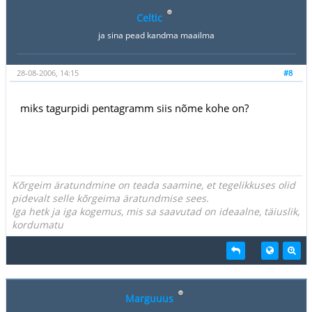
Celtic
ja sina pead kandma maailma
28-08-2006, 14:15
#8
miks tagurpidi pentagramm siis nõme kohe on?
Kõrgeim äratundmine on teada saamine, et tegelikkuses olid
pidevalt selle kõrgeima äratundmise sees.
Iga hetk ja iga kogemus, mis sa saavutad on ideaalne, täiuslik,
kordumatu
Marguuus