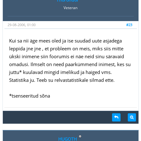
Veteran
29-08-2006, 01:00
#23
Kui sa nii äge mees oled ja ise suudad uute asjadega
leppida jne jne , et probleem on meis, miks siis mitte
ükski inimene siin foorumis ei näe neid sinu säravaid
omadusi. Ilmselt on need paarkümmend inimest, kes su
juttu* kuulavad mingid imelikud ja haiged vms.
Statistika ju. Teeb su relvastatistikale silmad ette.
*tsenseeritud sõna
HUGOTH