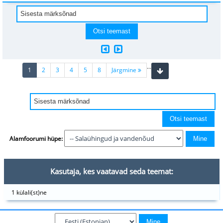
...
(current)
1
2
3
4
5
8
Järgmine
Alamfoorumi hüpe:
Kasutaja, kes vaatavad seda teemat:
1 külali(st)ne