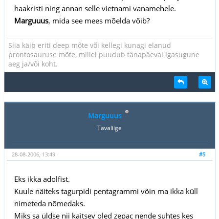
haakristi ning annan selle vietnami vanamehele.
Marguuus
, mida see mees mõelda võib?
Siia käib eriti deep mõte või kellegi kunagi elanud
prontosauruse mõte, millel puudub tänapäeval igasugune
aeg ja/või koht.
Marguuus
Tavaliige
28-08-2006, 13:49
#5
Eks ikka adolfist.
Kuule näiteks tagurpidi pentagrammi võin ma ikka küll
nimeteda nõmedaks.
Miks sa üldse nii kaitsev oled zepac nende suhtes kes