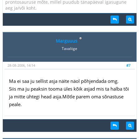
prontosauruse mõte, millel puudub tänapäeval igasugune
aeg ja/või koht.
Marguuus
Tavaliige
28-08-2006, 14:14
#7
Ma ei saa ju sellist asja näite näol põhjendada omg.
Siis ma ju peaksin tooma üles kõik asjad mis ta halba tõi
ja mitte ühtegi head asja.Mõtle parem oma sõnastuse
peale.