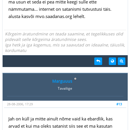
ma usun et seda ei pea mitte keegi sulle ette
nämmutama... internet on satanismi tutvustusi täis.
alusta kasvõi mvo.saadanas.org lehelt.
Kõrgeim äratundmine on teada saamine, et tegelikkuses olid
pidevalt selle kõrgeima äratundmise sees.
Iga hetk ja iga kogemus, mis sa saavutad on ideaalne, täiuslik,
kordumatu
Marguuus
Tavaliige
28-08-2006, 17:29
#13
Jah on küll ja mitte ainult nõme vaid ka ebardlik, kas
arvad et kui ma oleks satanist siis see et ma kasutan