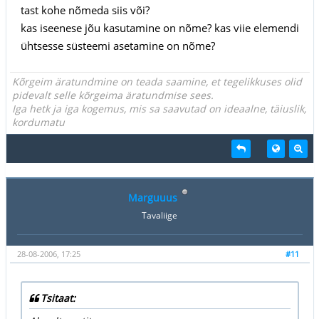
tast kohe nõmeda siis või?
kas iseenese jõu kasutamine on nõme? kas viie elemendi
ühtsesse süsteemi asetamine on nõme?
Kõrgeim äratundmine on teada saamine, et tegelikkuses olid
pidevalt selle kõrgeima äratundmise sees.
Iga hetk ja iga kogemus, mis sa saavutad on ideaalne, täiuslik,
kordumatu
Marguuus
Tavaliige
28-08-2006, 17:25
#11
Tsitaat: