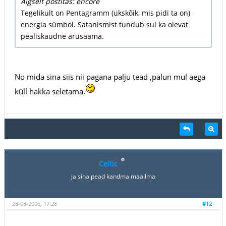
Algselt postitas: encore
Tegelikult on Pentagramm (ükskõik, mis pidi ta on)
energia sümbol. Satanismist tundub sul ka olevat
pealiskaudne arusaama.
No mida sina siis nii pagana palju tead ,palun mul aega
küll hakka seletama.
Celtic
ja sina pead kandma maailma
28-08-2006, 17:28
#12