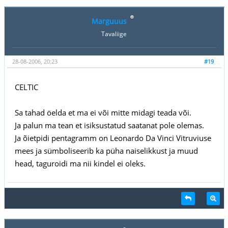
Marguuus
Tavaliige
28-08-2006, 20:23
#19
CELTIC
Sa tahad öelda et ma ei või mitte midagi teada või.
Ja palun ma tean et isiksustatud saatanat pole olemas.
Ja õietpidi pentagramm on Leonardo Da Vinci Vitruviuse
mees ja sümboliseerib ka püha naiselikkust ja muud
head, taguroidi ma nii kindel ei oleks.