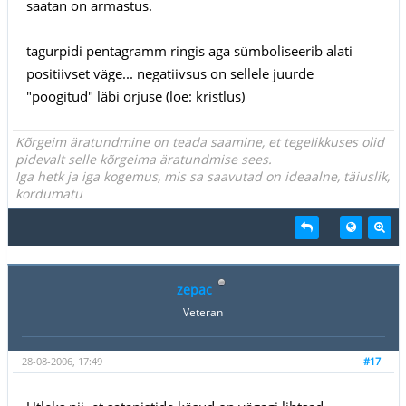
saatan on armastus.
tagurpidi pentagramm ringis aga sümboliseerib alati
positiivset väge... negatiivsus on sellele juurde
"poogitud" läbi orjuse (loe: kristlus)
Kõrgeim äratundmine on teada saamine, et tegelikkuses olid
pidevalt selle kõrgeima äratundmise sees.
Iga hetk ja iga kogemus, mis sa saavutad on ideaalne, täiuslik,
kordumatu
zepac
Veteran
28-08-2006, 17:49
#17