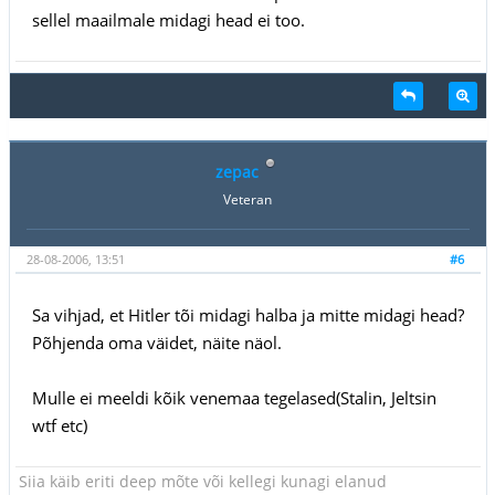
sellel maailmale midagi head ei too.
zepac
Veteran
28-08-2006, 13:51
#6
Sa vihjad, et Hitler tõi midagi halba ja mitte midagi head?
Põhjenda oma väidet, näite näol.
Mulle ei meeldi kõik venemaa tegelased(Stalin, Jeltsin
wtf etc)
Siia käib eriti deep mõte või kellegi kunagi elanud