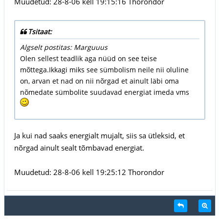
Muudetud: 28-8-06 kell 19:15:16 Thorondor
Tsitaat:
Algselt postitas: Marguuus
Olen sellest teadlik aga nüüd on see teise
mõttega.Ikkagi miks see sümbolism neile nii oluline
on, arvan et nad on nii nõrgad et ainult läbi oma
nõmedate sümbolite suudavad energiat imeda vms
Ja kui nad saaks energialt mujalt, siis sa ütleksid, et
nõrgad ainult sealt tõmbavad energiat.
Muudetud: 28-8-06 kell 19:25:12 Thorondor