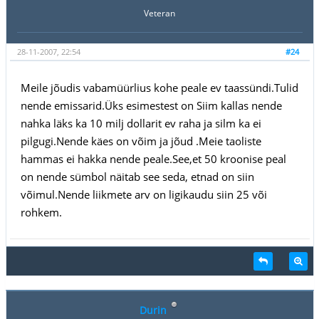
Veteran
28-11-2007, 22:54
#24
Meile jõudis vabamüürlius kohe peale ev taassündi.Tulid
nende emissarid.Üks esimestest on Siim kallas nende
nahka läks ka 10 milj dollarit ev raha ja silm ka ei
pilgugi.Nende käes on võim ja jõud .Meie taoliste
hammas ei hakka nende peale.See,et 50 kroonise peal
on nende sümbol näitab see seda, etnad on siin
võimul.Nende liikmete arv on ligikaudu siin 25 või
rohkem.
Durin