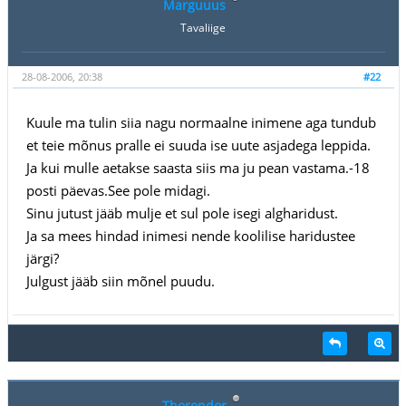
Marguuus
Tavaliige
28-08-2006, 20:38
#22
Kuule ma tulin siia nagu normaalne inimene aga tundub
et teie mõnus pralle ei suuda ise uute asjadega leppida.
Ja kui mulle aetakse saasta siis ma ju pean vastama.-18
posti päevas.See pole midagi.
Sinu jutust jääb mulje et sul pole isegi algharidust.
Ja sa mees hindad inimesi nende koolilise haridustee
järgi?
Julgust jääb siin mõnel puudu.
Thorondor