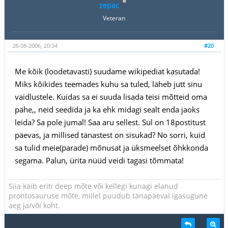
zepac
Veteran
28-08-2006, 20:34
#20
Me kõik (loodetavasti) suudame wikipediat kasutada!
Miks kõikides teemades kuhu sa tuled, läheb jutt sinu
vaidlustele. Kuidas sa ei suuda lisada teisi mõtteid oma
pähe,, neid seedida ja ka ehk midagi sealt enda jaoks
leida? Sa pole jumal! Saa aru sellest. Sul on 18postitust
päevas, ja millised tänastest on sisukad? No sorri, kuid
sa tulid meie(parade) mõnusat ja üksmeelset õhkkonda
segama. Palun, ürita nüüd veidi tagasi tõmmata!
Siia käib eriti deep mõte või kellegi kunagi elanud
prontosauruse mõte, millel puudub tänapäeval igasugune
aeg ja/või koht.