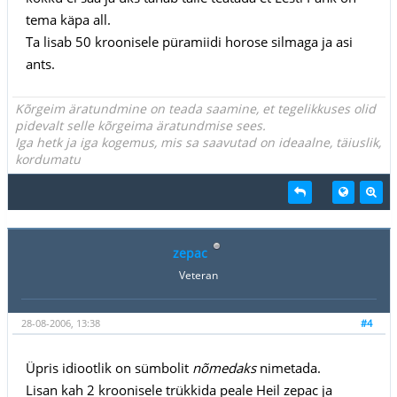
tema käpa all.
Ta lisab 50 kroonisele püramiidi horose silmaga ja asi
ants.
Kõrgeim äratundmine on teada saamine, et tegelikkuses olid
pidevalt selle kõrgeima äratundmise sees.
Iga hetk ja iga kogemus, mis sa saavutad on ideaalne, täiuslik,
kordumatu
zepac
Veteran
28-08-2006, 13:38
#4
Üpris idiootlik on sümbolit
nõmedaks
nimetada.
Lisan kah 2 kroonisele trükkida peale Heil zepac ja