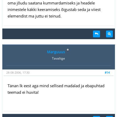
oma jõudu saatana kummardamiseks ja headele
inimestele käkki keeramiseks õigustab seda ja viiest
elemendist ma juttu ei teinud.
Marguuus
Tavaliige
28-08-2006, 17:30
#14
Tänan lk eest aga mind sellised madalad ja ebapuhtad
teemad ei huvita!