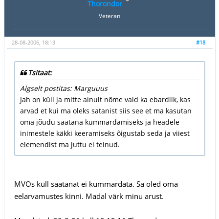
Thorondor
Veteran
28-08-2006, 18:13
#18
Tsitaat:
Algselt postitas: Marguuus
Jah on küll ja mitte ainult nõme vaid ka ebardlik, kas
arvad et kui ma oleks satanist siis see et ma kasutan
oma jõudu saatana kummardamiseks ja headele
inimestele käkki keeramiseks õigustab seda ja viiest
elemendist ma juttu ei teinud.
MVOs küll saatanat ei kummardata. Sa oled oma
eelarvamustes kinni. Madal värk minu arust.