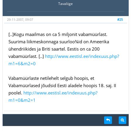
Tavaliige
29-11-2007, 09:07
#25
[..]Kogu maailmas on ca 5 miljonit vabamüürlast.
Suurima liikmeskonnaga suurloo¾id on Ameerika
ühendriikides ja Briti saartel. Eestis on ca 200
vabamüürlast. [..]
http://www.eestisl.ee/indexuus.php?
m1=6&m2=0
Vabamüürlaste netilehelt selgub hoopis, et
Vabamüürlased jõudsid Eesti aladele hoopis 18. saj. II
poolel.
http://www.eestisl.ee/indexuus.php?
m1=0&m2=1