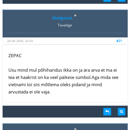
Marguuus
Tavaliige
28-08-2006, 20:34
#21
ZEPAC
Usu mind mul põhiharidus ikka on ja ära arva et ma ei
tea et haakrist on ka veel päikese sümbol.Aga mida see
vietnami toi siis mõtlema oleks pidand ja mind
arvustada ei ole vaja.