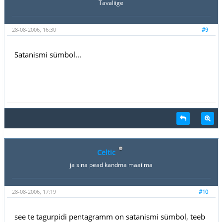
Tavaliige
28-08-2006, 16:30
#9
Satanismi sümbol...
Celtic
ja sina pead kandma maailma
28-08-2006, 17:19
#10
see te tagurpidi pentagramm on satanismi sümbol, teeb