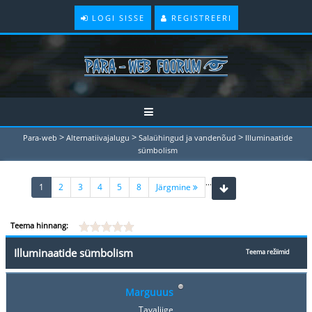
LOGI SISSE
REGISTREERI
>
>
>
Para-web
Alternatiivajalugu
Salaühingud ja vandenõud
Illuminaatide
sümbolism
...
(current)
1
2
3
4
5
8
Järgmine
Teema hinnang:
Illuminaatide sümbolism
Teema režiimid
Marguuus
Tavaliige