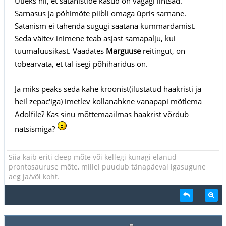
Ütleks nii, et satanistide käsud on vägagi lihtsad.
Sarnasus ja põhimõte piibli omaga üpris sarnane.
Satanism ei tähenda sugugi saatana kummardamist.
Seda väitev inimene teab asjast samapalju, kui
tuumafüüsikast. Vaadates
Marguuse
reitingut, on
tobearvata, et tal isegi põhiharidus on.
Ja miks peaks seda kahe kroonist(ilustatud haakristi ja
heil zepac'iga) imetlev kollanahkne vanapapi mõtlema
Adolfile? Kas sinu mõttemaailmas haakrist võrdub
natsismiga?
Siia käib eriti deep mõte või kellegi kunagi elanud
prontosauruse mõte, millel puudub tänapäeval igasugune
aeg ja/või koht.