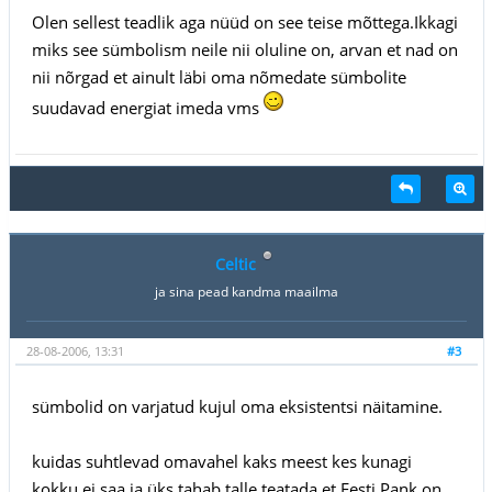
Olen sellest teadlik aga nüüd on see teise mõttega.Ikkagi
miks see sümbolism neile nii oluline on, arvan et nad on
nii nõrgad et ainult läbi oma nõmedate sümbolite
suudavad energiat imeda vms
Celtic
ja sina pead kandma maailma
28-08-2006, 13:31
#3
sümbolid on varjatud kujul oma eksistentsi näitamine.
kuidas suhtlevad omavahel kaks meest kes kunagi
kokku ei saa ja üks tahab talle teatada et Eesti Pank on