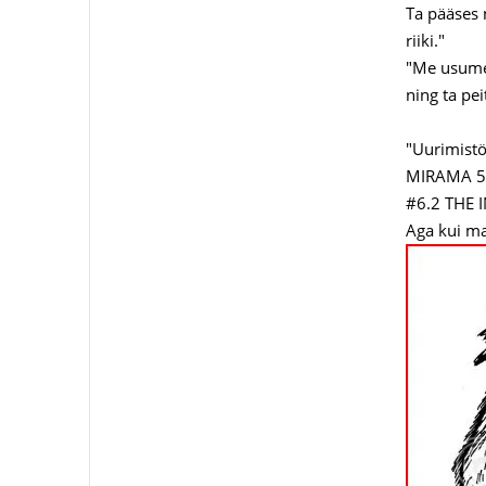
Ta pääses 
riiki."
"Me usume,
ning ta pe
"Uurimistö
MIRAMA 55
#6.2 THE 
Aga kui ma