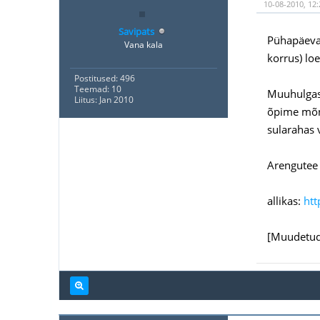
10-08-2010, 12:
Savipats
Pühapäeval
Vana kala
korrus) loe
Postitused: 496
Teemad: 10
Muuhulgas 
Liitus: Jan 2010
õpime mõne
sularahas v
Arengutee 
allikas:
htt
[Muudetud