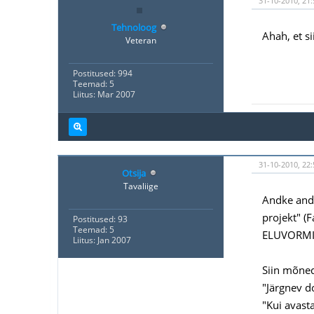
31-10-2010, 21:
Tehnoloog
Ahah, et si
Veteran
Postitused: 994
Teemad: 5
Liitus: Mar 2007
31-10-2010, 22:
Otsija
Tavaliige
Andke andek
projekt" (
Postitused: 93
Teemad: 5
ELUVORMID
Liitus: Jan 2007
Siin mõned
"Järgnev d
"Kui avasta