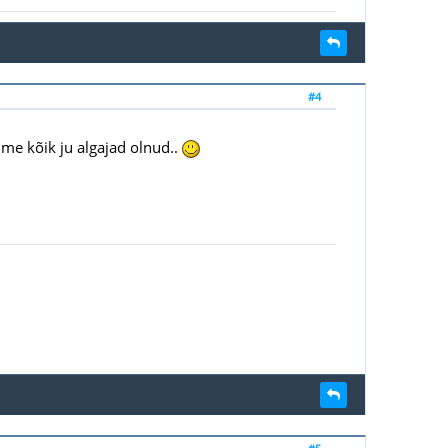
#4
 me kõik ju algajad olnud..