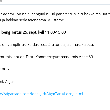
59
 Sädemel on neid loenguid nüüd päris tihti, siis ei hakka ma uut 
 ja hakkan seda täiendama. Alustame..
 loeng Tartus 25. sept. kell 11.00-15.00
 on vampiirlus, kuidas seda ära tunda ja ennast kaitsta.
imumiskoht on Tartu Kommertsgümnaasiumis Anne 63.
 100 kr.
i: Aigar
p://aigarsade.com/loengud/AigarTartuLoeng.html