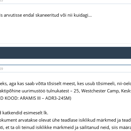
53
is arvutisse endal skaneeritud või nii kuidagi...
59
s, aga kas saab võtta tõsiselt meest, kes usub tõsimeeli, nii-öeld
Faktipõhine uurimustöö tulnukatest – 25, Westchester Camp, Ke
 KOOD: ARAMIS III – ADR3-24SM)
 katkendid esimeselt lk.
okument arvatakse olevat ühe teadlase isiklikud märkmed ja tead
ti, et ta oli teinud isiklikke märkmeid ja säilitanud neid, siis määr