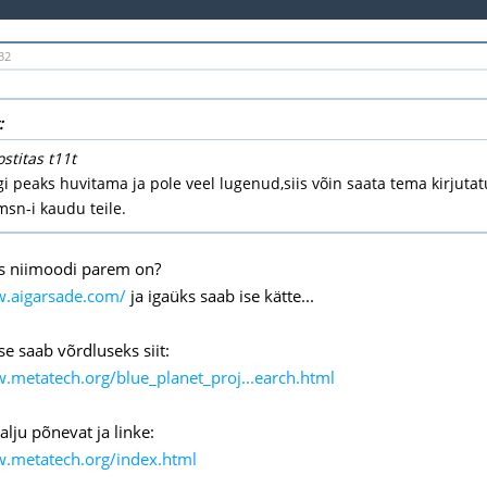
32
:
ostitas t11t
i peaks huvitama ja pole veel lugenud,siis võin saata tema kirjutatud
 msn-i kaudu teile.
s niimoodi parem on?
w.aigarsade.com/
ja igaüks saab ise kätte...
se saab võrdluseks siit:
.metatech.org/blue_planet_proj...earch.html
alju põnevat ja linke:
w.metatech.org/index.html