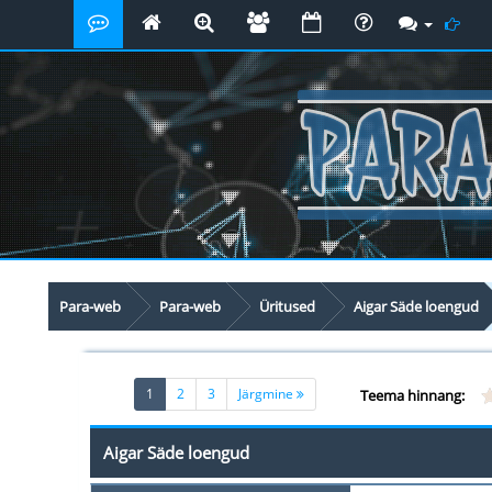
Para-web
Para-web
Üritused
Aigar Säde loengud
(current)
1
2
3
Järgmine
Teema hinnang:
Aigar Säde loengud