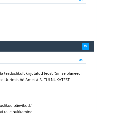
#5
#6
a teaduslikult kirjutatud teost "Sinise planeedi
skse Uurimistöö Amet # 3, TULNUKATEST
uslikud päevikud."
ati talle hukkamine.