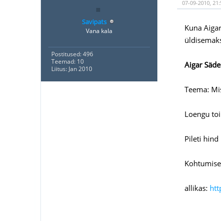
07-09-2010, 21:
Savipats
Kuna Aigar
Vana kala
üldisemaks
Postitused: 496
Teemad: 10
Aigar Säde
Liitus: Jan 2010
Teema: Mis
Loengu to
Pileti hind
Kohtumisen
allikas:
htt