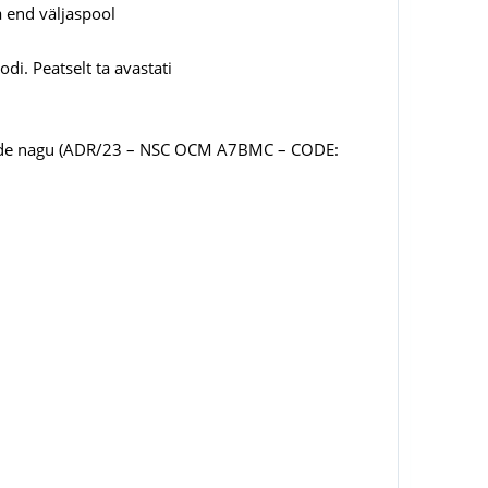
a end väljaspool
i. Peatselt ta avastati
 koode nagu (ADR/23 – NSC OCM A7BMC – CODE: