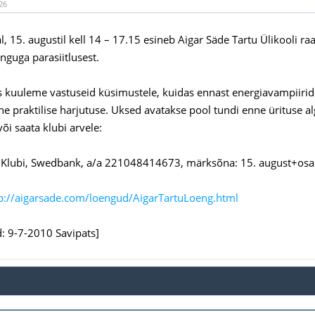
26
, 15. augustil kell 14 – 17.15 esineb Aigar Säde Tartu Ülikooli ra
nguga parasiitlusest.
kuuleme vastuseid küsimustele, kuidas ennast energiavampiiride e
 praktilise harjutuse. Uksed avatakse pool tundi enne ürituse a
õi saata klubi arvele:
Klubi, Swedbank, a/a 221048414673, märksõna: 15. august+osal
p://aigarsade.com/loengud/AigarTartuLoeng.html
: 9-7-2010 Savipats]