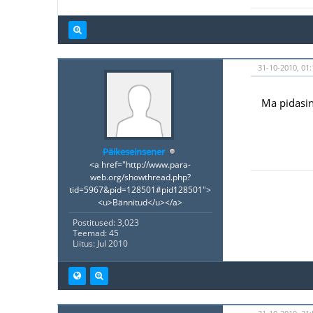
31-10-2010, 01:
Ma pidasin
Päikeseinsener
<a href="http://www.para-
web.org/showthread.php?
tid=5967&pid=128501#pid128501">
<u>Bännitud</u></a>
Postitused: 3,023
Teemad: 45
Liitus: Jul 2010