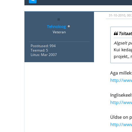
31-10-2010, 00:
Tehnoloog
Veteran
Tsitaat
Algselt p
Postitused: 994
Kui kedag
Teemad: 5
Liitus: Mar 2007
projekt,,
Aga millek
http://ww
Inglisekeel
http://www
Üldse on p
http://ww