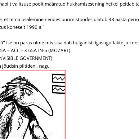
napilt valitsuse poolt määratud hukkamisest ning hetkel peidab t
 et tema osalemine nendes uurimistöödes ulatub 33 aasta periood
itus koheselt 1990 a."
ö" ise on paras ulme mis sisaldab hulganisti igasugu fakte ja
A – ACL – 3 65ATN-6 (MOZART)
INVISIBLE GOVERNMENT)
 jõudsin piltideni, nagu