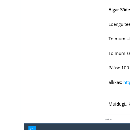
Aigar Säde 
Loengu tee
Toimumisko
Toimumisae
Pääse 100 
allikas:
htt
Muidugi.. 
Jutukas!