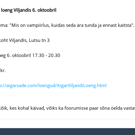
loeng Viljandis 6. oktoobril
ma: "Mis on vampiirlus, kuidas seda ära tunda ja ennast kaitsta".
ht Viljandis, Lutsu tn 3
g 6. oktoobril 17.30 - 20.30
kr.
p://aigarsade.com/loengud/AigarViljandiLoeng.html
kõik, kes kohal käivad, võiks ka foorumisse paar sõna öelda vasta