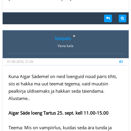
Savipats
Vana kala
07-09-2010, 21:59
#2
Kuna Aigar Sädemel on neid loenguid nüüd päris tihti,
siis ei hakka ma uut teemat tegema, vaid muutsin
pealkirja üldisemaks ja hakkan seda täiendama.
Alustame..
Aigar Säde loeng Tartus 25. sept. kell 11.00-15.00
Teema: Mis on vampiirlus, kuidas seda ära tunda ja