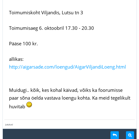
Toimumiskoht Viljandis, Lutsu tn 3
Toimumisaeg 6. oktoobril 17.30 - 20.30
Pääse 100 kr.
allikas:
http://aigarsade.com/loengud/AigarViljandiLoeng.html
Muidugi.. kõik, kes kohal käivad, võiks ka foorumisse
paar sõna öelda vastava loengu kohta. Ka meid tegelikult
huvitab
Jutukas!