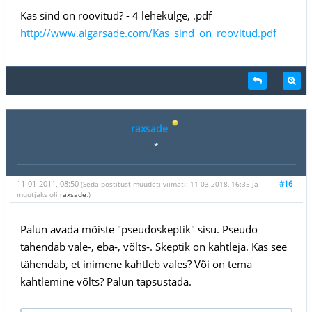
Kas sind on röövitud? - 4 lehekülge, .pdf
http://www.aigarsade.com/Kas_sind_on_roovitud.pdf
raxsade
*
11-01-2011, 08:50
#16
(Seda postitust muudeti viimati: 11-03-2018, 16:35 ja
muutjaks oli
raxsade
.)
Palun avada mõiste "pseudoskeptik" sisu. Pseudo
tähendab vale‑, eba‑, võlts‑. Skeptik on kahtleja. Kas see
tähendab, et inimene kahtleb vales? Või on tema
kahtlemine võlts? Palun täpsustada.