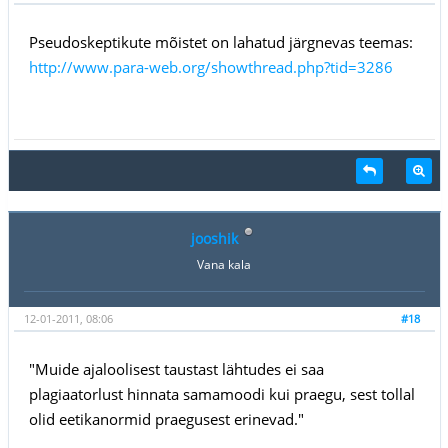
Pseudoskeptikute mõistet on lahatud järgnevas teemas:
http://www.para-web.org/showthread.php?tid=3286
jooshik
Vana kala
12-01-2011, 08:06
#18
"Muide ajaloolisest taustast lähtudes ei saa
plagiaatorlust hinnata samamoodi kui praegu, sest tollal
olid eetikanormid praegusest erinevad."