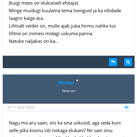
(kuigi mees on elukutselt ehitaja).
Minge muidugi kuulama tema loenguid ja ka nõidade
laagris käige ära.
Lihtsalt veider on, mulle ajab juba hirmu nahka kui
lihtne on inimesi midagi uskuma panna.
Natuke naljakas on ka...
Jõhvikas
Veteran
01-11-2010, 00:02
#8
Nagu ma aru saan, siis ka sina uskusid, aga seda kuni
selle pika koonu või nokaga elukani? Nii sain sinu