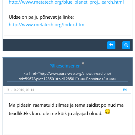
http://www.metatech.org/blue_planet_proj...earch.html
Üldse on palju põnevat ja linke:
http://www.metatech.org/index.html
Päikeseinsener
<a href="http://www.para-web.org/showthread.php?
tid=5967&pid=128501#pid128501"><u>Bännitud</u></a>
31-10-2010, 01:14
#4
Ma pidasin raamatuid silmas ja tema saidist polnud ma
teadlik.Eks kord ole me kõik ju algajad olnud..