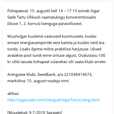
Pühapäeval, 15. augustil kell 14 – 17.15 esineb Aigar
Säde Tartu Ülikooli raamatukogu konverentsisaalis
(Stuve 1, 2. korrus) loenguga parasiitlusest.
Muuhulgas kuuleme vastuseid küsimustele, kuidas
ennast energiavampiiride eest kaitsta ja kuidas neid ära
tunda. Lisaks õpime mõne praktilise harjutuse. Uksed
avatakse pool tundi enne ürituse algust. Osalustasu 100
kr võib tasuda kohapeal sularahas või saata klubi arvele:
Arengutee Klubi, Swedbank, a/a 221048414673,
märksõna: 15. august+osaleja nimi.
allikas:
http://aigarsade.com/loengud/AigarTartuLoeng.html
[Muudetud: 9-7-2010 Savipats]