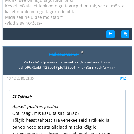
Muhk- see on nigu tagurpidi lohk!
Kes ei mõista, et lohk on nigu tagurpidi muhk, see ei mõista
ka, et muhk on nigu tagurpidi lohk.
Mida selline üldse mõistab?"
-Vladislav Koržets-
Päikeseinsener
<a href="http://www.para-web.org/showthread.php?
tid=5967&pid=128501#pid128501"><u>Bännitud</u></a>
13-12-2010, 21:35
#12
Tsitaat:
Algselt postitas jooshik
Oot, räägi, mis kasu ta siis lõikab?
Tõlgib heast tahtest ära venekeelseid artikleid ja
paneb need tasuta allalaadimiseks kõigile
kättesaadavaks + ilmselt maksab veel iga kuu oma