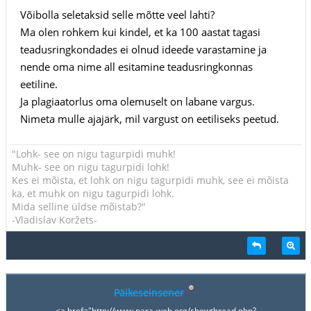
Võibolla seletaksid selle mõtte veel lahti?
Ma olen rohkem kui kindel, et ka 100 aastat tagasi
teadusringkondades ei olnud ideede varastamine ja
nende oma nime all esitamine teadusringkonnas
eetiline.
Ja plagiaatorlus oma olemuselt on labane vargus.
Nimeta mulle ajajärk, mil vargust on eetiliseks peetud.
"Lohk- see on nigu tagurpidi muhk!
Muhk- see on nigu tagurpidi lohk!
Kes ei mõista, et lohk on nigu tagurpidi muhk, see ei mõista
ka, et muhk on nigu tagurpidi lohk.
Mida selline üldse mõistab?"
-Vladislav Koržets-
Päikeseinsener
<a href="http://www.para-web.org/showthread.php?