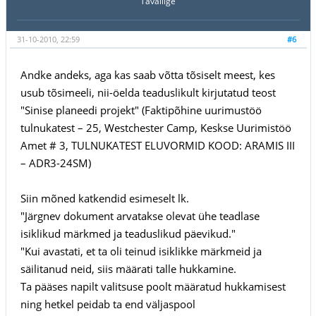
Tavaliige
31-10-2010, 22:59
#6
Andke andeks, aga kas saab võtta tõsiselt meest, kes
usub tõsimeeli, nii-öelda teaduslikult kirjutatud teost
"Sinise planeedi projekt" (Faktipõhine uurimustöö
tulnukatest – 25, Westchester Camp, Keskse Uurimistöö
Amet # 3, TULNUKATEST ELUVORMID KOOD: ARAMIS III
– ADR3-24SM)
Siin mõned katkendid esimeselt lk.
"Järgnev dokument arvatakse olevat ühe teadlase
isiklikud märkmed ja teaduslikud päevikud."
"Kui avastati, et ta oli teinud isiklikke märkmeid ja
säilitanud neid, siis määrati talle hukkamine.
Ta pääses napilt valitsuse poolt määratud hukkamisest
ning hetkel peidab ta end väljaspool