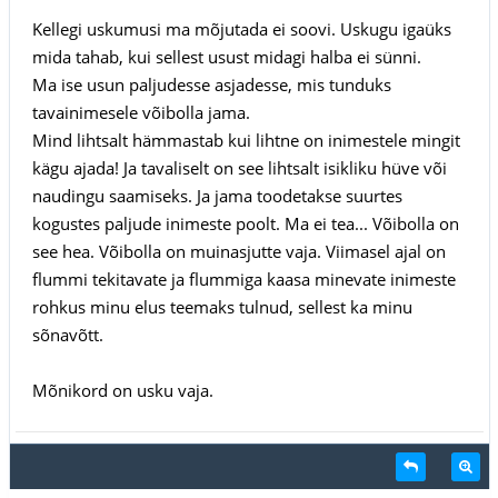
Kellegi uskumusi ma mõjutada ei soovi. Uskugu igaüks
mida tahab, kui sellest usust midagi halba ei sünni.
Ma ise usun paljudesse asjadesse, mis tunduks
tavainimesele võibolla jama.
Mind lihtsalt hämmastab kui lihtne on inimestele mingit
kägu ajada! Ja tavaliselt on see lihtsalt isikliku hüve või
naudingu saamiseks. Ja jama toodetakse suurtes
kogustes paljude inimeste poolt. Ma ei tea... Võibolla on
see hea. Võibolla on muinasjutte vaja. Viimasel ajal on
flummi tekitavate ja flummiga kaasa minevate inimeste
rohkus minu elus teemaks tulnud, sellest ka minu
sõnavõtt.
Mõnikord on usku vaja.