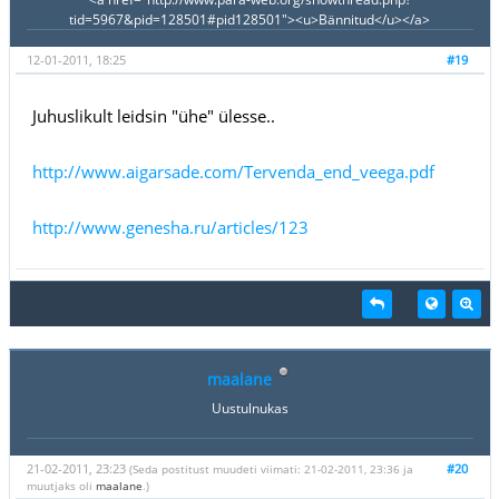
tid=5967&pid=128501#pid128501"><u>Bännitud</u></a>
12-01-2011, 18:25
#19
Juhuslikult leidsin "ühe" ülesse..
http://www.aigarsade.com/Tervenda_end_veega.pdf
http://www.genesha.ru/articles/123
maalane
Uustulnukas
21-02-2011, 23:23
#20
(Seda postitust muudeti viimati: 21-02-2011, 23:36 ja
muutjaks oli
maalane
.)