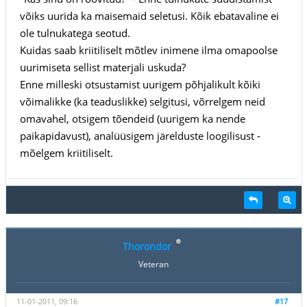
võiks uurida ka maisemaid seletusi. Kõik ebatavaline ei
ole tulnukatega seotud.
Kuidas saab kriitiliselt mõtlev inimene ilma omapoolse
uurimiseta sellist materjali uskuda?
Enne milleski otsustamist uurigem põhjalikult kõiki
võimalikke (ka teaduslikke) selgitusi, võrrelgem neid
omavahel, otsigem tõendeid (uurigem ka nende
paikapidavust), analüüsigem järelduste loogilisust -
mõelgem kriitiliselt.
Thorondor
Veteran
11-01-2011, 09:16
#17