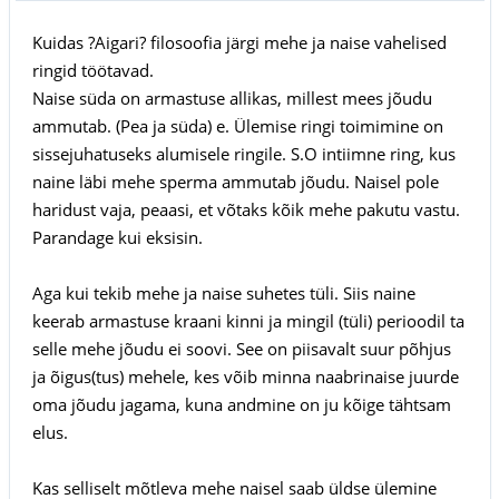
Kuidas ?Aigari? filosoofia järgi mehe ja naise vahelised
ringid töötavad.
Naise süda on armastuse allikas, millest mees jõudu
ammutab. (Pea ja süda) e. Ülemise ringi toimimine on
sissejuhatuseks alumisele ringile. S.O intiimne ring, kus
naine läbi mehe sperma ammutab jõudu. Naisel pole
haridust vaja, peaasi, et võtaks kõik mehe pakutu vastu.
Parandage kui eksisin.
Aga kui tekib mehe ja naise suhetes tüli. Siis naine
keerab armastuse kraani kinni ja mingil (tüli) perioodil ta
selle mehe jõudu ei soovi. See on piisavalt suur põhjus
ja õigus(tus) mehele, kes võib minna naabrinaise juurde
oma jõudu jagama, kuna andmine on ju kõige tähtsam
elus.
Kas selliselt mõtleva mehe naisel saab üldse ülemine