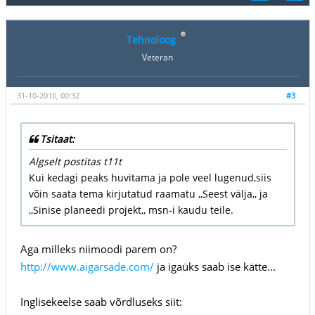
Tehnoloog
Veteran
31-10-2010, 00:32
#3
Tsitaat:
Algselt postitas t11t
Kui kedagi peaks huvitama ja pole veel lugenud,siis
võin saata tema kirjutatud raamatu ,,Seest välja,, ja
,,Sinise planeedi projekt,, msn-i kaudu teile.
Aga milleks niimoodi parem on?
http://www.aigarsade.com/
ja igaüks saab ise kätte...
Inglisekeelse saab võrdluseks siit: