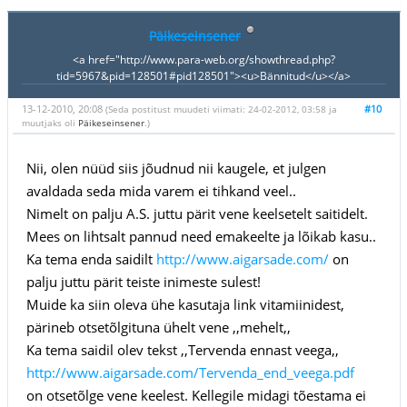
Päikeseinsener
<a href="http://www.para-web.org/showthread.php?
tid=5967&pid=128501#pid128501"><u>Bännitud</u></a>
13-12-2010, 20:08
#10
(Seda postitust muudeti viimati: 24-02-2012, 03:58 ja
muutjaks oli
Päikeseinsener
.)
Nii, olen nüüd siis jõudnud nii kaugele, et julgen
avaldada seda mida varem ei tihkand veel..
Nimelt on palju A.S. juttu pärit vene keelsetelt saitidelt.
Mees on lihtsalt pannud need emakeelte ja lõikab kasu..
Ka tema enda saidilt
http://www.aigarsade.com/
on
palju juttu pärit teiste inimeste sulest!
Muide ka siin oleva ühe kasutaja link vitamiinidest,
pärineb otsetõlgituna ühelt vene ,,mehelt,,
Ka tema saidil olev tekst ,,Tervenda ennast veega,,
http://www.aigarsade.com/Tervenda_end_veega.pdf
on otsetõlge vene keelest. Kellegile midagi tõestama ei