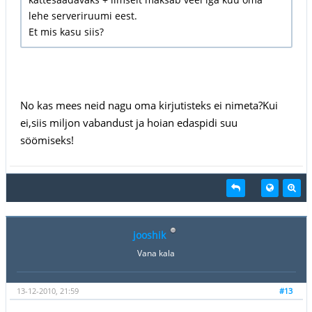
lehe serveriruumi eest.
Et mis kasu siis?
No kas mees neid nagu oma kirjutisteks ei nimeta?Kui
ei,siis miljon vabandust ja hoian edaspidi suu
söömiseks!
jooshik
Vana kala
13-12-2010, 21:59
#13