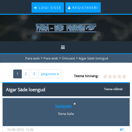
LOGI SISSE
REGISTREERI
>
>
>
Para-web
Para-web
Üritused
Aigar Säde loengud
(current)
1
2
3
Järgmine
Teema hinnang:
Aigar Säde loengud
Teema režiimid
Savipats
Vana kala
10-08-2010, 12:26
#1