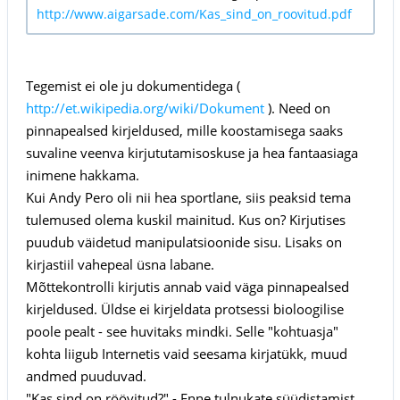
http://www.aigarsade.com/Kas_sind_on_roovitud.pdf
Tegemist ei ole ju dokumentidega (
http://et.wikipedia.org/wiki/Dokument
). Need on
pinnapealsed kirjeldused, mille koostamisega saaks
suvaline veenva kirjututamisoskuse ja hea fantaasiaga
inimene hakkama.
Kui Andy Pero oli nii hea sportlane, siis peaksid tema
tulemused olema kuskil mainitud. Kus on? Kirjutises
puudub väidetud manipulatsioonide sisu. Lisaks on
kirjastiil vahepeal üsna labane.
Mõttekontrolli kirjutis annab vaid väga pinnapealsed
kirjeldused. Üldse ei kirjeldata protsessi bioloogilise
poole pealt - see huvitaks mindki. Selle "kohtuasja"
kohta liigub Internetis vaid seesama kirjatükk, muud
andmed puuduvad.
"Kas sind on röövitud?" - Enne tulnukate süüdistamist