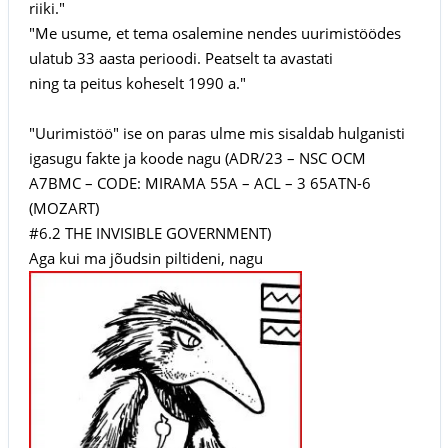
riiki."
"Me usume, et tema osalemine nendes uurimistöödes
ulatub 33 aasta perioodi. Peatselt ta avastati
ning ta peitus koheselt 1990 a."
"Uurimistöö" ise on paras ulme mis sisaldab hulganisti
igasugu fakte ja koode nagu (ADR/23 – NSC OCM
A7BMC – CODE: MIRAMA 55A – ACL – 3 65ATN-6
(MOZART)
#6.2 THE INVISIBLE GOVERNMENT)
Aga kui ma jõudsin piltideni, nagu