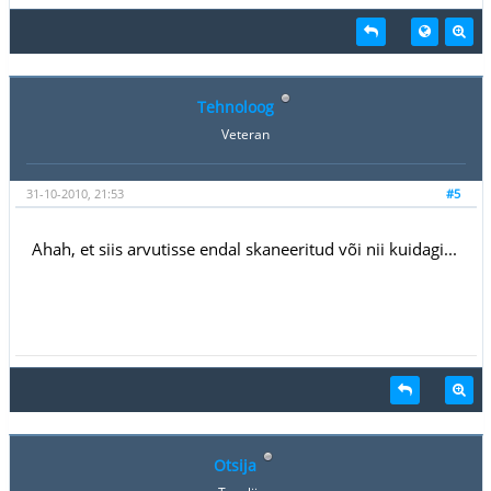
Tehnoloog
Veteran
31-10-2010, 21:53
#5
Ahah, et siis arvutisse endal skaneeritud või nii kuidagi...
Otsija