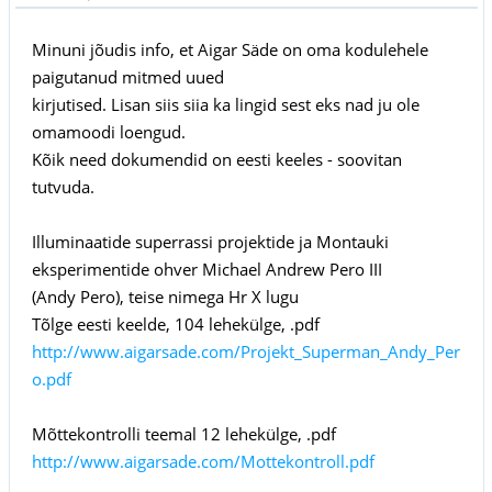
Minuni jõudis info, et Aigar Säde on oma kodulehele
paigutanud mitmed uued
kirjutised. Lisan siis siia ka lingid sest eks nad ju ole
omamoodi loengud.
Kõik need dokumendid on eesti keeles - soovitan
tutvuda.
Illuminaatide superrassi projektide ja Montauki
eksperimentide ohver Michael Andrew Pero III
(Andy Pero), teise nimega Hr X lugu
Tõlge eesti keelde, 104 lehekülge, .pdf
http://www.aigarsade.com/Projekt_Superman_Andy_Per
o.pdf
Mõttekontrolli teemal 12 lehekülge, .pdf
http://www.aigarsade.com/Mottekontroll.pdf