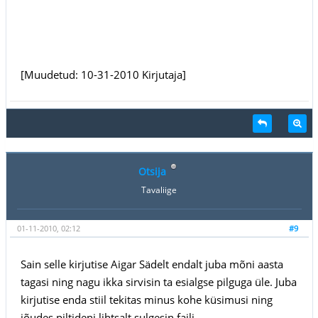
[Muudetud: 10-31-2010 Kirjutaja]
Otsija
Tavaliige
01-11-2010, 02:12
#9
Sain selle kirjutise Aigar Sädelt endalt juba mõni aasta
tagasi ning nagu ikka sirvisin ta esialgse pilguga üle. Juba
kirjutise enda stiil tekitas minus kohe küsimusi ning
jõudes piltideni lihtsalt sulgesin faili.