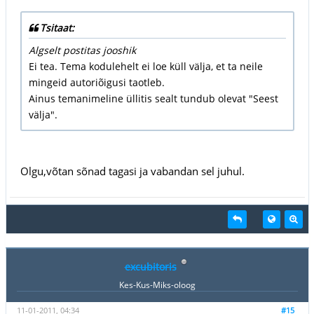
Tsitaat:
Algselt postitas jooshik
Ei tea. Tema kodulehelt ei loe küll välja, et ta neile
mingeid autoriõigusi taotleb.
Ainus temanimeline üllitis sealt tundub olevat "Seest
välja".
Olgu,võtan sõnad tagasi ja vabandan sel juhul.
excubitoris
Kes-Kus-Miks-oloog
11-01-2011, 04:34
#15