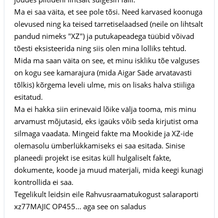
Ma ei saa väita, et see pole tõsi. Need karvased koonuga
olevused ning ka teised tarretiselaadsed (neile on lihtsalt
pandud nimeks "XZ") ja putukapeadega tüübid võivad
tõesti eksisteerida ning siis olen mina lolliks tehtud.
Mida ma saan väita on see, et minu iskliku tõe valguses
on kogu see kamarajura (mida Aigar Säde arvatavasti
tõlkis) kõrgema leveli ulme, mis on lisaks halva stiiliga
esitatud.
Ma ei hakka siin erinevaid lõike välja tooma, mis minu
arvamust mõjutasid, eks igaüks võib seda kirjutist oma
silmaga vaadata. Mingeid fakte ma Mookide ja XZ-ide
olemasolu ümberlükkamiseks ei saa esitada. Sinise
planeedi projekt ise esitas küll hulgaliselt fakte,
dokumente, koode ja muud materjali, mida keegi kunagi
kontrollida ei saa.
Tegelikult leidsin eile Rahvusraamatukogust salaraporti
xz77MAJIC OP455... aga see on saladus