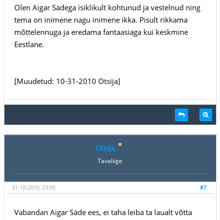
Olen Aigar Sädega isiklikult kohtunud ja vestelnud ning
tema on inimene nagu inimene ikka. Pisult rikkama
mõttelennuga ja eredama fantaasiaga kui keskmine
Eestlane.
[Muudetud: 10-31-2010 Otsija]
Otsija
Tavaliige
31-10-2010, 23:05
#7
Vabandan Aigar Säde ees, ei taha leiba ta laualt võtta