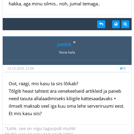
hakka, aga minu silmis.. noh, jumal temaga..
jooshik
Vana kala
13-12-2010, 21:09
#11
Oot, räägi, mis kasu ta siis lõikab?
Tõlgib heast tahtest ära venekeelseid artikleid ja paneb
need tasuta allalaadimiseks kõigile kättesaadavaks +
ilmselt maksab veel iga kuu oma lehe serveriruumi eest.
Et mis kasu siis?
"Lohk- see on nigu tagurpidi muhk!