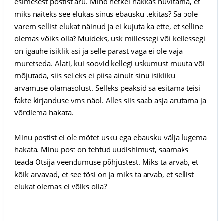
esimesest postist aru. Mind hetkel hakkas huvitama, et
miks näiteks see elukas sinus ebausku tekitas? Sa pole
varem sellist elukat näinud ja ei kujuta ka ette, et selline
olemas võiks olla? Muideks, usk millessegi või kellessegi
on igaühe isiklik asi ja selle pärast väga ei ole vaja
muretseda. Alati, kui soovid kellegi uskumust muuta või
mõjutada, siis selleks ei piisa ainult sinu isikliku
arvamuse olamasolust. Selleks peaksid sa esitama teisi
fakte kirjanduse vms näol. Alles siis saab asja arutama ja
võrdlema hakata.
Minu postist ei ole mõtet usku ega ebausku välja lugema
hakata. Minu post on tehtud uudishimust, saamaks
teada Otsija veendumuse põhjustest. Miks ta arvab, et
kõik arvavad, et see tõsi on ja miks ta arvab, et sellist
elukat olemas ei võiks olla?