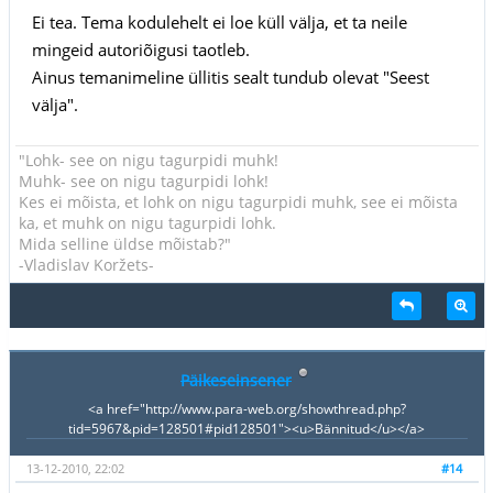
Ei tea. Tema kodulehelt ei loe küll välja, et ta neile
mingeid autoriõigusi taotleb.
Ainus temanimeline üllitis sealt tundub olevat "Seest
välja".
"Lohk- see on nigu tagurpidi muhk!
Muhk- see on nigu tagurpidi lohk!
Kes ei mõista, et lohk on nigu tagurpidi muhk, see ei mõista
ka, et muhk on nigu tagurpidi lohk.
Mida selline üldse mõistab?"
-Vladislav Koržets-
Päikeseinsener
<a href="http://www.para-web.org/showthread.php?
tid=5967&pid=128501#pid128501"><u>Bännitud</u></a>
13-12-2010, 22:02
#14