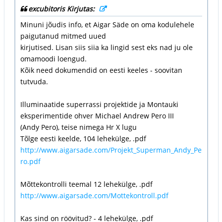
excubitoris Kirjutas:
Minuni jõudis info, et Aigar Säde on oma kodulehele
paigutanud mitmed uued
kirjutised. Lisan siis siia ka lingid sest eks nad ju ole
omamoodi loengud.
Kõik need dokumendid on eesti keeles - soovitan
tutvuda.
Illuminaatide superrassi projektide ja Montauki
eksperimentide ohver Michael Andrew Pero III
(Andy Pero), teise nimega Hr X lugu
Tõlge eesti keelde, 104 lehekülge, .pdf
http://www.aigarsade.com/Projekt_Superman_Andy_Pe
ro.pdf
Mõttekontrolli teemal 12 lehekülge, .pdf
http://www.aigarsade.com/Mottekontroll.pdf
Kas sind on röövitud? - 4 lehekülge, .pdf