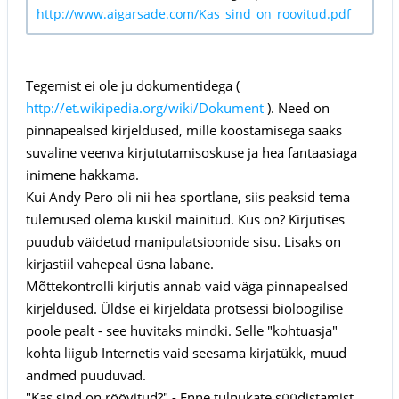
http://www.aigarsade.com/Kas_sind_on_roovitud.pdf
Tegemist ei ole ju dokumentidega (
http://et.wikipedia.org/wiki/Dokument
). Need on
pinnapealsed kirjeldused, mille koostamisega saaks
suvaline veenva kirjututamisoskuse ja hea fantaasiaga
inimene hakkama.
Kui Andy Pero oli nii hea sportlane, siis peaksid tema
tulemused olema kuskil mainitud. Kus on? Kirjutises
puudub väidetud manipulatsioonide sisu. Lisaks on
kirjastiil vahepeal üsna labane.
Mõttekontrolli kirjutis annab vaid väga pinnapealsed
kirjeldused. Üldse ei kirjeldata protsessi bioloogilise
poole pealt - see huvitaks mindki. Selle "kohtuasja"
kohta liigub Internetis vaid seesama kirjatükk, muud
andmed puuduvad.
"Kas sind on röövitud?" - Enne tulnukate süüdistamist