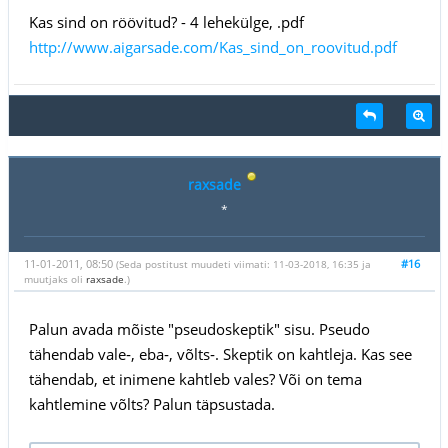
Kas sind on röövitud? - 4 lehekülge, .pdf
http://www.aigarsade.com/Kas_sind_on_roovitud.pdf
raxsade
*
11-01-2011, 08:50
#16
(Seda postitust muudeti viimati: 11-03-2018, 16:35 ja
muutjaks oli
raxsade
.)
Palun avada mõiste "pseudoskeptik" sisu. Pseudo
tähendab vale‑, eba‑, võlts‑. Skeptik on kahtleja. Kas see
tähendab, et inimene kahtleb vales? Või on tema
kahtlemine võlts? Palun täpsustada.