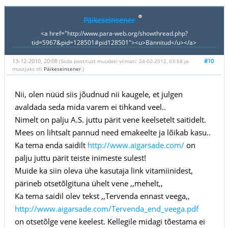
Päikeseinsener
<a href="http://www.para-web.org/showthread.php?
tid=5967&pid=128501#pid128501"><u>Bännitud</u></a>
13-12-2010, 20:08
#10
(Seda postitust muudeti viimati: 24-02-2012, 03:58 ja
muutjaks oli
Päikeseinsener
.)
Nii, olen nüüd siis jõudnud nii kaugele, et julgen
avaldada seda mida varem ei tihkand veel..
Nimelt on palju A.S. juttu pärit vene keelsetelt saitidelt.
Mees on lihtsalt pannud need emakeelte ja lõikab kasu..
Ka tema enda saidilt
http://www.aigarsade.com/
on
palju juttu pärit teiste inimeste sulest!
Muide ka siin oleva ühe kasutaja link vitamiinidest,
pärineb otsetõlgituna ühelt vene ,,mehelt,,
Ka tema saidil olev tekst ,,Tervenda ennast veega,,
http://www.aigarsade.com/Tervenda_end_veega.pdf
on otsetõlge vene keelest. Kellegile midagi tõestama ei