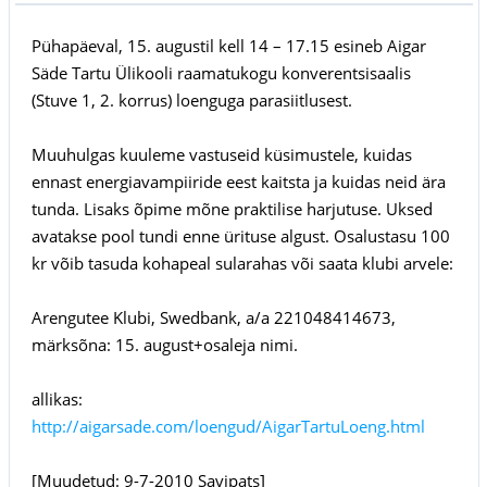
Pühapäeval, 15. augustil kell 14 – 17.15 esineb Aigar
Säde Tartu Ülikooli raamatukogu konverentsisaalis
(Stuve 1, 2. korrus) loenguga parasiitlusest.
Muuhulgas kuuleme vastuseid küsimustele, kuidas
ennast energiavampiiride eest kaitsta ja kuidas neid ära
tunda. Lisaks õpime mõne praktilise harjutuse. Uksed
avatakse pool tundi enne ürituse algust. Osalustasu 100
kr võib tasuda kohapeal sularahas või saata klubi arvele:
Arengutee Klubi, Swedbank, a/a 221048414673,
märksõna: 15. august+osaleja nimi.
allikas:
http://aigarsade.com/loengud/AigarTartuLoeng.html
[Muudetud: 9-7-2010 Savipats]