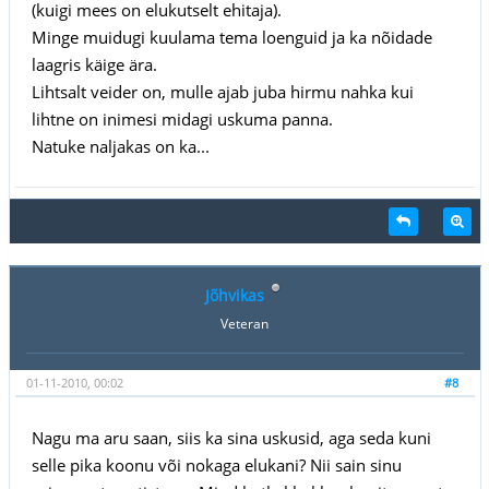
(kuigi mees on elukutselt ehitaja).
Minge muidugi kuulama tema loenguid ja ka nõidade
laagris käige ära.
Lihtsalt veider on, mulle ajab juba hirmu nahka kui
lihtne on inimesi midagi uskuma panna.
Natuke naljakas on ka...
Jõhvikas
Veteran
01-11-2010, 00:02
#8
Nagu ma aru saan, siis ka sina uskusid, aga seda kuni
selle pika koonu või nokaga elukani? Nii sain sinu