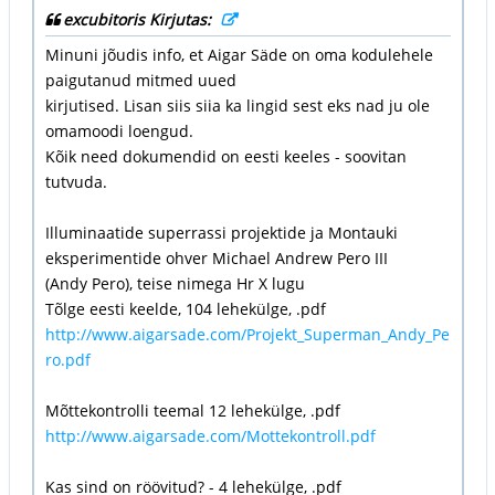
excubitoris Kirjutas:
Minuni jõudis info, et Aigar Säde on oma kodulehele
paigutanud mitmed uued
kirjutised. Lisan siis siia ka lingid sest eks nad ju ole
omamoodi loengud.
Kõik need dokumendid on eesti keeles - soovitan
tutvuda.
Illuminaatide superrassi projektide ja Montauki
eksperimentide ohver Michael Andrew Pero III
(Andy Pero), teise nimega Hr X lugu
Tõlge eesti keelde, 104 lehekülge, .pdf
http://www.aigarsade.com/Projekt_Superman_Andy_Pe
ro.pdf
Mõttekontrolli teemal 12 lehekülge, .pdf
http://www.aigarsade.com/Mottekontroll.pdf
Kas sind on röövitud? - 4 lehekülge, .pdf