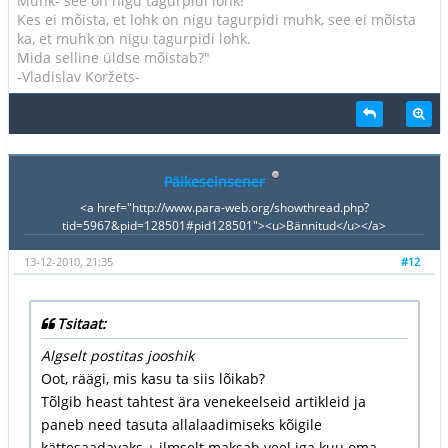
Muhk- see on nigu tagurpidi lohk!
Kes ei mõista, et lohk on nigu tagurpidi muhk, see ei mõista
ka, et muhk on nigu tagurpidi lohk.
Mida selline üldse mõistab?"
-Vladislav Koržets-
Päikeseinsener
<a href="http://www.para-web.org/showthread.php?
tid=5967&pid=128501#pid128501"><u>Bännitud</u></a>
13-12-2010, 21:35
#12
Tsitaat:
Algselt postitas jooshik
Oot, räägi, mis kasu ta siis lõikab?
Tõlgib heast tahtest ära venekeelseid artikleid ja
paneb need tasuta allalaadimiseks kõigile
kättesaadavaks + ilmselt maksab veel iga kuu oma