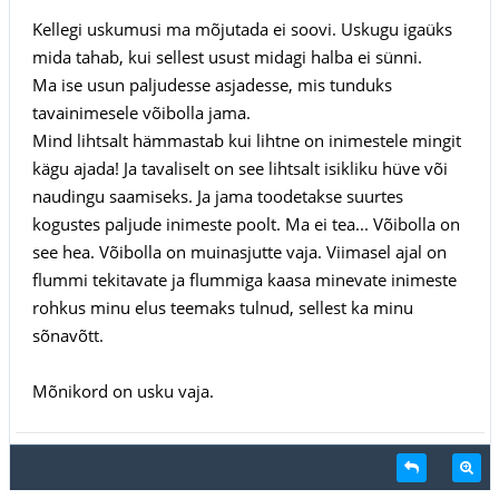
Kellegi uskumusi ma mõjutada ei soovi. Uskugu igaüks
mida tahab, kui sellest usust midagi halba ei sünni.
Ma ise usun paljudesse asjadesse, mis tunduks
tavainimesele võibolla jama.
Mind lihtsalt hämmastab kui lihtne on inimestele mingit
kägu ajada! Ja tavaliselt on see lihtsalt isikliku hüve või
naudingu saamiseks. Ja jama toodetakse suurtes
kogustes paljude inimeste poolt. Ma ei tea... Võibolla on
see hea. Võibolla on muinasjutte vaja. Viimasel ajal on
flummi tekitavate ja flummiga kaasa minevate inimeste
rohkus minu elus teemaks tulnud, sellest ka minu
sõnavõtt.
Mõnikord on usku vaja.