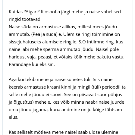
Kuidas ?Aigari? filosoofia järgi mehe ja naise vahelised
ringid töötavad.
Naise süda on armastuse allikas, millest mees jõudu
ammutab. (Pea ja süda) e. Ülemise ringi toimimine on
sissejuhatuseks alumisele ringile. S.O intiimne ring, kus
naine läbi mehe sperma ammutab jõudu. Naisel pole
haridust vaja, peaasi, et võtaks kõik mehe pakutu vastu.
Parandage kui eksisin.
Aga kui tekib mehe ja naise suhetes tüli. Siis naine
keerab armastuse kraani kinni ja mingil (tüli) perioodil ta
selle mehe jõudu ei soovi. See on piisavalt suur põhjus
ja õigus(tus) mehele, kes võib minna naabrinaise juurde
oma jõudu jagama, kuna andmine on ju kõige tähtsam
elus.
Kas selliselt mõtleva mehe naisel saab üldse ülemine