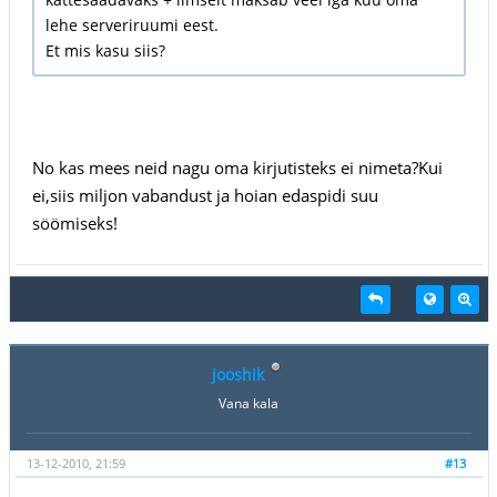
lehe serveriruumi eest.
Et mis kasu siis?
No kas mees neid nagu oma kirjutisteks ei nimeta?Kui
ei,siis miljon vabandust ja hoian edaspidi suu
söömiseks!
jooshik
Vana kala
13-12-2010, 21:59
#13