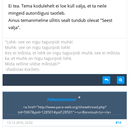
Ei tea. Tema kodulehelt ei loe küll välja, et ta neile
mingeid autoriõigusi taotleb.
Ainus temanimeline üllitis sealt tundub olevat "Seest
välja".
"Lohk- see on nigu tagurpidi muhk!
Muhk- see on nigu tagurpidi lohk!
Kes ei mõista, et lohk on nigu tagurpidi muhk, see ei mõista
ka, et muhk on nigu tagurpidi lohk.
Mida selline üldse mõistab?"
-Vladislav Koržets-
Päikeseinsener
<a href="http://www.para-web.org/showthread.php?
tid=5967&pid=128501#pid128501"><u>Bännitud</u></a>
13-12-2010, 22:02
#14