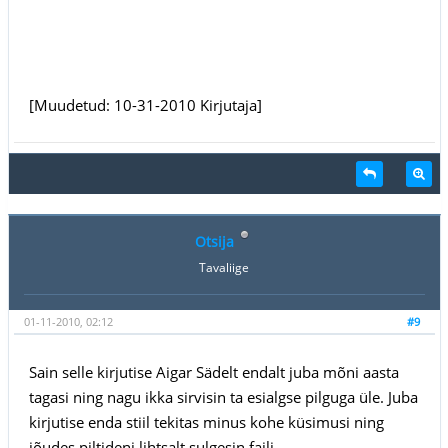
[Muudetud: 10-31-2010 Kirjutaja]
Otsija
Tavaliige
01-11-2010, 02:12
#9
Sain selle kirjutise Aigar Sädelt endalt juba mõni aasta
tagasi ning nagu ikka sirvisin ta esialgse pilguga üle. Juba
kirjutise enda stiil tekitas minus kohe küsimusi ning
jõudes piltideni lihtsalt sulgesin faili.