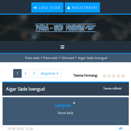
LOGI SISSE
REGISTREERI
>
>
>
Para-web
Para-web
Üritused
Aigar Säde loengud
(current)
1
2
3
Järgmine
Teema hinnang:
Aigar Säde loengud
Teema režiimid
Savipats
Vana kala
10-08-2010, 12:26
#1