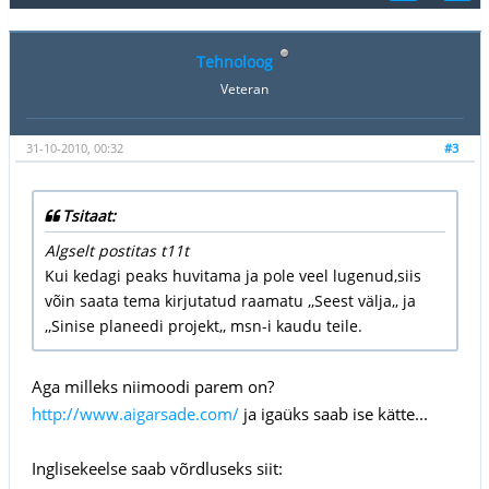
Tehnoloog
Veteran
31-10-2010, 00:32
#3
Tsitaat:
Algselt postitas t11t
Kui kedagi peaks huvitama ja pole veel lugenud,siis
võin saata tema kirjutatud raamatu ,,Seest välja,, ja
,,Sinise planeedi projekt,, msn-i kaudu teile.
Aga milleks niimoodi parem on?
http://www.aigarsade.com/
ja igaüks saab ise kätte...
Inglisekeelse saab võrdluseks siit: