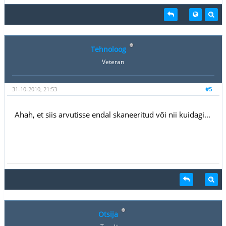
Tehnoloog
Veteran
31-10-2010, 21:53
#5
Ahah, et siis arvutisse endal skaneeritud või nii kuidagi...
Otsija