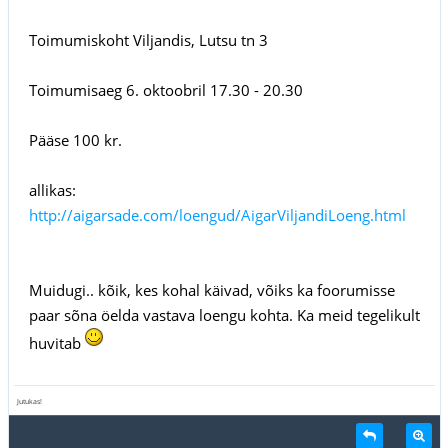
Toimumiskoht Viljandis, Lutsu tn 3
Toimumisaeg 6. oktoobril 17.30 - 20.30
Pääse 100 kr.
allikas:
http://aigarsade.com/loengud/AigarViljandiLoeng.html
Muidugi.. kõik, kes kohal käivad, võiks ka foorumisse
paar sõna öelda vastava loengu kohta. Ka meid tegelikult
huvitab
Jutukas!