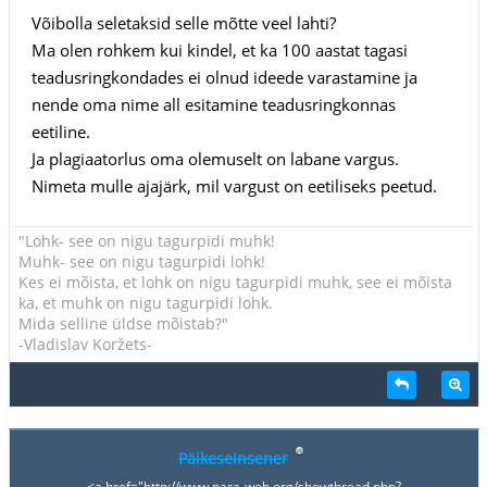
Võibolla seletaksid selle mõtte veel lahti?
Ma olen rohkem kui kindel, et ka 100 aastat tagasi
teadusringkondades ei olnud ideede varastamine ja
nende oma nime all esitamine teadusringkonnas
eetiline.
Ja plagiaatorlus oma olemuselt on labane vargus.
Nimeta mulle ajajärk, mil vargust on eetiliseks peetud.
"Lohk- see on nigu tagurpidi muhk!
Muhk- see on nigu tagurpidi lohk!
Kes ei mõista, et lohk on nigu tagurpidi muhk, see ei mõista
ka, et muhk on nigu tagurpidi lohk.
Mida selline üldse mõistab?"
-Vladislav Koržets-
Päikeseinsener
<a href="http://www.para-web.org/showthread.php?