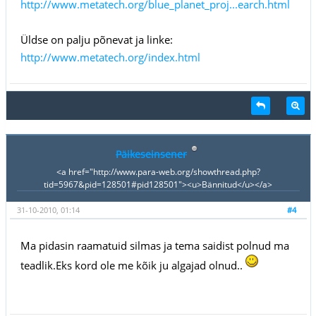
http://www.metatech.org/blue_planet_proj...earch.html
Üldse on palju põnevat ja linke:
http://www.metatech.org/index.html
Päikeseinsener
<a href="http://www.para-web.org/showthread.php?
tid=5967&pid=128501#pid128501"><u>Bännitud</u></a>
31-10-2010, 01:14
#4
Ma pidasin raamatuid silmas ja tema saidist polnud ma
teadlik.Eks kord ole me kõik ju algajad olnud..