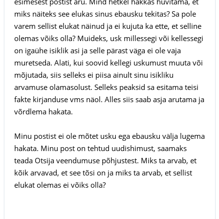
esimesest postist aru. Mind hetkel hakkas huvitama, et
miks näiteks see elukas sinus ebausku tekitas? Sa pole
varem sellist elukat näinud ja ei kujuta ka ette, et selline
olemas võiks olla? Muideks, usk millessegi või kellessegi
on igaühe isiklik asi ja selle pärast väga ei ole vaja
muretseda. Alati, kui soovid kellegi uskumust muuta või
mõjutada, siis selleks ei piisa ainult sinu isikliku
arvamuse olamasolust. Selleks peaksid sa esitama teisi
fakte kirjanduse vms näol. Alles siis saab asja arutama ja
võrdlema hakata.
Minu postist ei ole mõtet usku ega ebausku välja lugema
hakata. Minu post on tehtud uudishimust, saamaks
teada Otsija veendumuse põhjustest. Miks ta arvab, et
kõik arvavad, et see tõsi on ja miks ta arvab, et sellist
elukat olemas ei võiks olla?