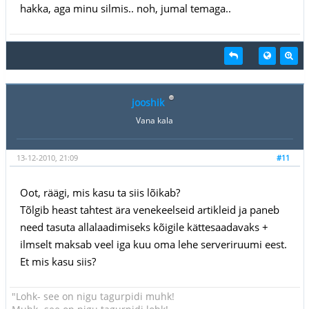
hakka, aga minu silmis.. noh, jumal temaga..
jooshik
Vana kala
13-12-2010, 21:09
#11
Oot, räägi, mis kasu ta siis lõikab?
Tõlgib heast tahtest ära venekeelseid artikleid ja paneb
need tasuta allalaadimiseks kõigile kättesaadavaks +
ilmselt maksab veel iga kuu oma lehe serveriruumi eest.
Et mis kasu siis?
"Lohk- see on nigu tagurpidi muhk!