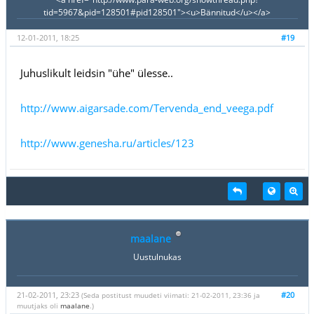
tid=5967&pid=128501#pid128501"><u>Bännitud</u></a>
12-01-2011, 18:25
#19
Juhuslikult leidsin "ühe" ülesse..
http://www.aigarsade.com/Tervenda_end_veega.pdf
http://www.genesha.ru/articles/123
maalane
Uustulnukas
21-02-2011, 23:23
#20
(Seda postitust muudeti viimati: 21-02-2011, 23:36 ja
muutjaks oli
maalane
.)