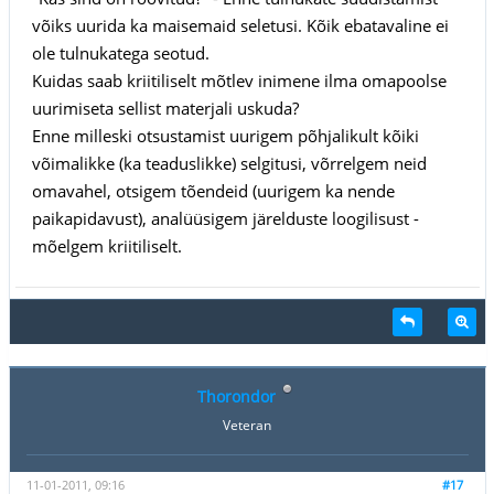
võiks uurida ka maisemaid seletusi. Kõik ebatavaline ei
ole tulnukatega seotud.
Kuidas saab kriitiliselt mõtlev inimene ilma omapoolse
uurimiseta sellist materjali uskuda?
Enne milleski otsustamist uurigem põhjalikult kõiki
võimalikke (ka teaduslikke) selgitusi, võrrelgem neid
omavahel, otsigem tõendeid (uurigem ka nende
paikapidavust), analüüsigem järelduste loogilisust -
mõelgem kriitiliselt.
Thorondor
Veteran
11-01-2011, 09:16
#17