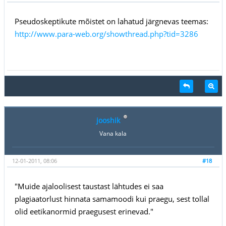
Pseudoskeptikute mõistet on lahatud järgnevas teemas:
http://www.para-web.org/showthread.php?tid=3286
jooshik
Vana kala
12-01-2011, 08:06
#18
"Muide ajaloolisest taustast lähtudes ei saa
plagiaatorlust hinnata samamoodi kui praegu, sest tollal
olid eetikanormid praegusest erinevad."