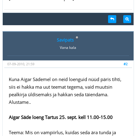
Savipats
Vana kala
07-09-2010, 21:59
#2
Kuna Aigar Sädemel on neid loenguid nüüd päris tihti,
siis ei hakka ma uut teemat tegema, vaid muutsin
pealkirja üldisemaks ja hakkan seda täiendama.
Alustame..
Aigar Säde loeng Tartus 25. sept. kell 11.00-15.00
Teema: Mis on vampiirlus, kuidas seda ära tunda ja