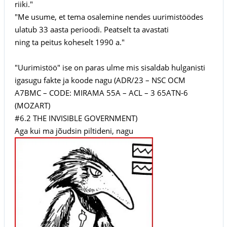
riiki."
"Me usume, et tema osalemine nendes uurimistöödes
ulatub 33 aasta perioodi. Peatselt ta avastati
ning ta peitus koheselt 1990 a."
"Uurimistöö" ise on paras ulme mis sisaldab hulganisti
igasugu fakte ja koode nagu (ADR/23 – NSC OCM
A7BMC – CODE: MIRAMA 55A – ACL – 3 65ATN-6
(MOZART)
#6.2 THE INVISIBLE GOVERNMENT)
Aga kui ma jõudsin piltideni, nagu