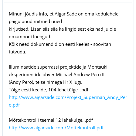
Minuni jõudis info, et Aigar Säde on oma kodulehele
paigutanud mitmed uued
kirjutised. Lisan siis siia ka lingid sest eks nad ju ole
omamoodi loengud.
Kõik need dokumendid on eesti keeles - soovitan
tutvuda.
Illuminaatide superrassi projektide ja Montauki
eksperimentide ohver Michael Andrew Pero III
(Andy Pero), teise nimega Hr X lugu
Tõlge eesti keelde, 104 lehekülge, .pdf
http://www.aigarsade.com/Projekt_Superman_Andy_Per
o.pdf
Mõttekontrolli teemal 12 lehekülge, .pdf
http://www.aigarsade.com/Mottekontroll.pdf