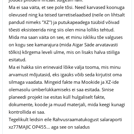
Ma ei saa väita, et see pole tõsi. Need karvased koonuga
olevused ning ka teised tarretiselaadsed (neile on lihtsalt
pandud nimeks "XZ") ja putukapeadega tüübid võivad
tõesti eksisteerida ning siis olen mina lolliks tehtud.
Mida ma saan väita on see, et minu iskliku tõe valguses
on kogu see kamarajura (mida Aigar Säde arvatavasti
tõlkis) kõrgema leveli ulme, mis on lisaks halva stiiliga
esitatud.
Ma ei hakka siin erinevaid lõike välja tooma, mis minu
arvamust mõjutasid, eks igaüks võib seda kirjutist oma
silmaga vaadata. Mingeid fakte ma Mookide ja XZ-ide
olemasolu ümberlükkamiseks ei saa esitada. Sinise
planeedi projekt ise esitas küll hulgaliselt fakte,
dokumente, koode ja muud materjali, mida keegi kunagi
kontrollida ei saa.
Tegelikult leidsin eile Rahvusraamatukogust salaraporti
xz77MAJIC OP455... aga see on saladus