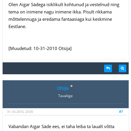
Olen Aigar Sädega isiklikult kohtunud ja vestelnud ning
tema on inimene nagu inimene ikka. Pisult rikkama
mõttelennuga ja eredama fantaasiaga kui keskmine
Eestlane.
[Muudetud: 10-31-2010 Otsija]
Otsija
Tavaliige
31-10-2010, 23:05
#7
Vabandan Aigar Säde ees, ei taha leiba ta laualt võtta