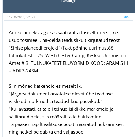
Tavaliige
31-10-2010, 22:59
#6
Andke andeks, aga kas saab võtta tõsiselt meest, kes
usub tõsimeeli, nii-öelda teaduslikult kirjutatud teost
"Sinise planeedi projekt" (Faktipõhine uurimustöö
tulnukatest – 25, Westchester Camp, Keskse Uurimistöö
Amet # 3, TULNUKATEST ELUVORMID KOOD: ARAMIS III
– ADR3-24SM)
Siin mõned katkendid esimeselt lk.
"Järgnev dokument arvatakse olevat ühe teadlase
isiklikud märkmed ja teaduslikud päevikud."
"Kui avastati, et ta oli teinud isiklikke märkmeid ja
säilitanud neid, siis määrati talle hukkamine.
Ta pääses napilt valitsuse poolt määratud hukkamisest
ning hetkel peidab ta end väljaspool