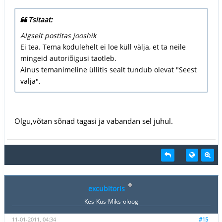
Tsitaat:
Algselt postitas jooshik
Ei tea. Tema kodulehelt ei loe küll välja, et ta neile
mingeid autoriõigusi taotleb.
Ainus temanimeline üllitis sealt tundub olevat "Seest
välja".
Olgu,võtan sõnad tagasi ja vabandan sel juhul.
excubitoris
Kes-Kus-Miks-oloog
11-01-2011, 04:34
#15