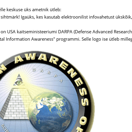
elle keskuse üks ametnik ütleb:
 sihtmärk! Igaüks, kes kasutab elektroonilist infovahetust ükskõik
e on USA kaitseministeeriumi DARPA (Defense Advanced Research P
tal Information Awareness" programmi. Selle logo ise ütleb mille