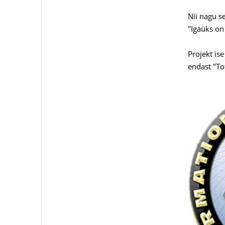
Nii nagu s
"Igaüks on
Projekt is
endast "To