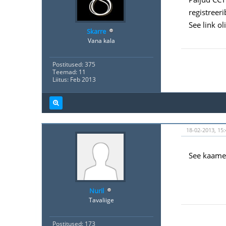
registreer
See link ol
Skarre
Vana kala
Postitused: 375
Teemad: 11
Liitus: Feb 2013
18-02-2013, 15:
See kaamera
Nuril
Tavaliige
Postitused: 173