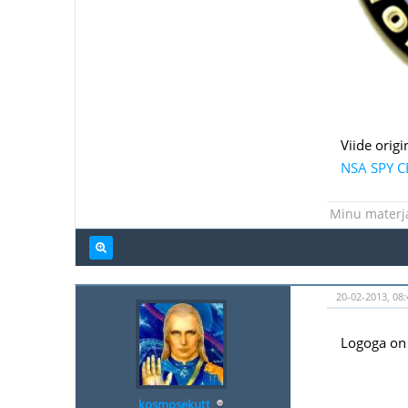
Viide origin
NSA SPY C
Minu materja
20-02-2013, 08:
Logoga on
kosmosekutt