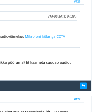
#126
(18-02-2013, 04:28 )
 audiovõimekus
Mikrofoni-kõlariga CCTV
nu ikka pöörama? Et kaameta suudab audiot
#127
a ning audiot taasesitada. Nt - kaamera