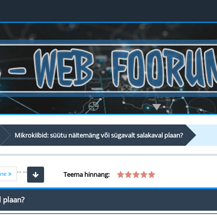
Mikrokiibid: süütu näitemäng või sügavalt salakaval plaan?
...
...
ine
Teema hinnang:
l plaan?