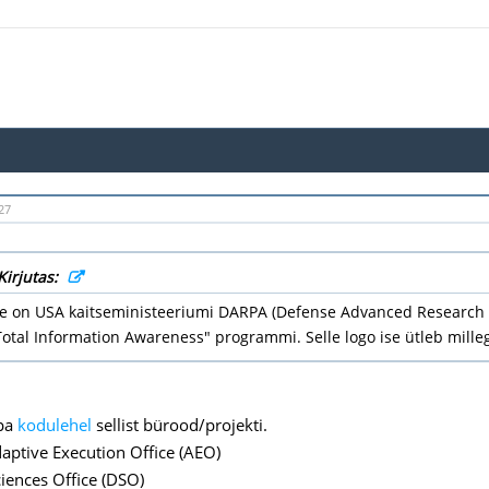
27
Kirjutas:
se on USA kaitseministeeriumi DARPA (Defense Advanced Research Pr
otal Information Awareness" programmi. Selle logo ise ütleb mille
rpa
kodulehel
sellist bürood/projekti.
daptive Execution Office (AEO)
iences Office (DSO)