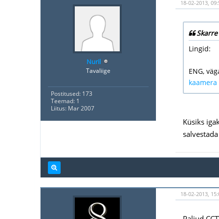
18-02-2013, 09:
Skarre
Lingid:
Nuril
Tavaliige
ENG, väg
kaamera
Postitused: 173
Teemad: 1
Liitus: Mar 2007
Küsiks iga
salvestada
18-02-2013, 15:
Paljud CCT