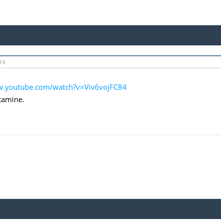
14
w.youtube.com/watch?v=Viv6vojFC84
tamine.