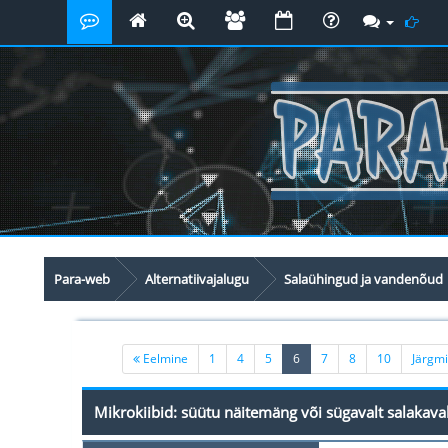
Para-web
Alternatiivajalugu
Salaühingud ja vandenõud
(current)
Eelmine
1
4
5
6
7
8
10
Järgm
Mikrokiibid: süütu näitemäng või sügavalt salakava