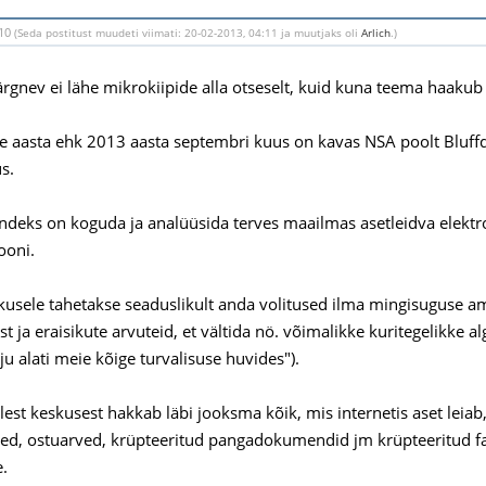
:10
(Seda postitust muudeti viimati: 20-02-2013, 04:11 ja muutjaks oli
Arlich
.)
ärgnev ei lähe mikrokiipide alla otseselt, kuid kuna teema haakub jä
le aasta ehk 2013 aasta septembri kuus on kavas NSA poolt Bluffd
s.
andeks on koguda ja analüüsida terves maailmas asetleidva elekt
ooni.
skusele tahetakse seaduslikult anda volitused ilma mingisuguse am
t ja eraisikute arvuteid, et vältida nö. võimalikke kuritegelikke 
sju alati meie kõige turvalisuse huvides").
llest keskusest hakkab läbi jooksma kõik, mis internetis aset leia
ed, ostuarved, krüpteeritud pangadokumendid jm krüpteeritud faili
.