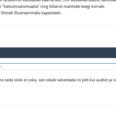
ib "käitumisanomaalia" ning kõlarist manitseb keegi korrale.
i lihtsalt illustreerimaks kapasiteeti.
41
 seda siiski ei oska, see oskab salvestada nii pilti kui audiot ja s