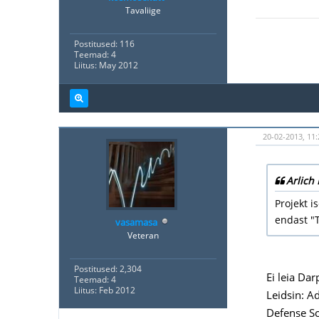
Tavaliige
Postitused: 116
Teemad: 4
Liitus: May 2012
20-02-2013, 11:
Arlich 
Projekt i
endast "T
vasamasa
Veteran
Postitused: 2,304
Ei leia Da
Teemad: 4
Liitus: Feb 2012
Leidsin: A
Defense Sc