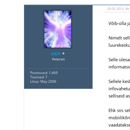
20-02-2013, 04
Võib-olla j
Nimelt sel
luurekesku
Arlich
Selle üles
Veteran
informatsi
Postitused: 1,469
Teemad: 7
Sellele ke
Liitus: May 2006
infovahetus
selliseid a
Ehk siis se
mobiilikõn
vaadatakse