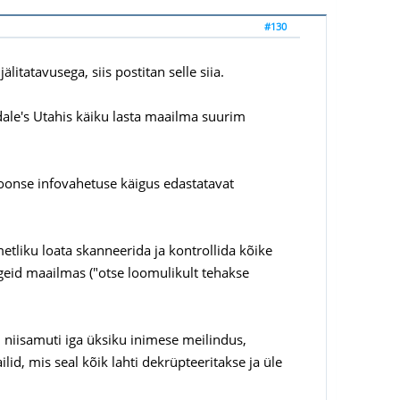
#130
litatavusega, siis postitan selle siia.
ale's Utahis käiku lasta maailma suurim
roonse infovahetuse käigus edastatavat
etliku loata skanneerida ja kontrollida kõike
algeid maailmas ("otse loomulikult tehakse
b, niisamuti iga üksiku inimese meilindus,
d, mis seal kõik lahti dekrüpteeritakse ja üle