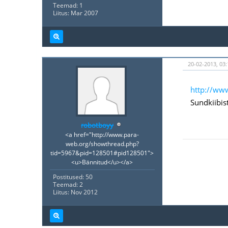
Teemad: 1
Liitus: Mar 2007
20-02-2013, 03:
http://ww
Sundkiibis
robotboyy
<a href="http://www.para-
web.org/showthread.php?
tid=5967&pid=128501#pid128501">
<u>Bännitud</u></a>
Postitused: 50
Teemad: 2
Liitus: Nov 2012