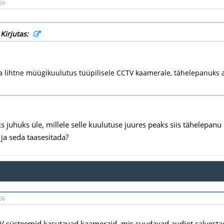
59
 Kirjutas:
a lihtne müügikuulutus tüüpilisele CCTV kaamerale, tähelepanuks
ks juhuks üle, millele selle kuulutuse juures peaks siis tähelepa
 ja seda taasesitada?
06
V süsteemid kasutavad kaameraid, mis suudavad audiot salvestad