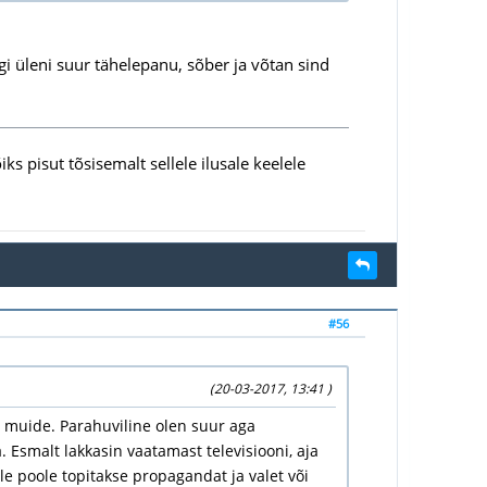
ngi üleni suur tähelepanu, sõber ja võtan sind
iks pisut tõsisemalt sellele ilusale keelele
#56
(20-03-2017, 13:41 )
tu muide. Parahuviline olen suur aga
 Esmalt lakkasin vaatamast televisiooni, aja
e poole topitakse propagandat ja valet või