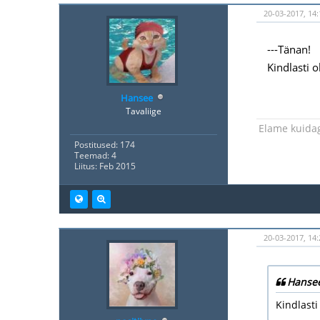
20-03-2017, 14:
---Tänan!
Kindlasti o
Hansee
Tavaliige
Elame kuidagi
Postitused: 174
Teemad: 4
Liitus: Feb 2015
20-03-2017, 14
Hansee
Kindlasti