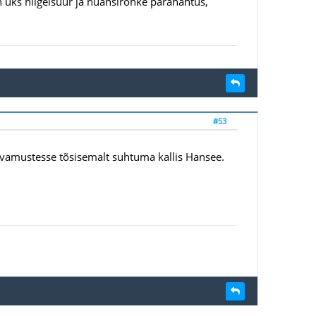
n üks hiigelsuur ja nüansirohke paranähtus,
#53
 arvamustesse tõsisemalt suhtuma kallis Hansee.