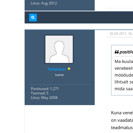
Liitus: Aug 2012
20-03-2017, 16:
positii
Ma kuulan
venekeels
Temimoor
tume
möödudes
lihtsalt 
mida saa
Postitused: 1,271
Teemad: 5
Liitus: May 2008
Kuna venel
on vaadata
teadmatuse