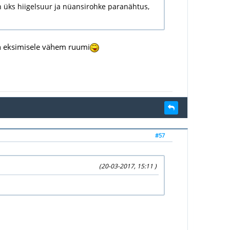
on üks hiigelsuur ja nüansirohke paranähtus,
on eksimisele vähem ruumi
#57
(20-03-2017, 15:11 )