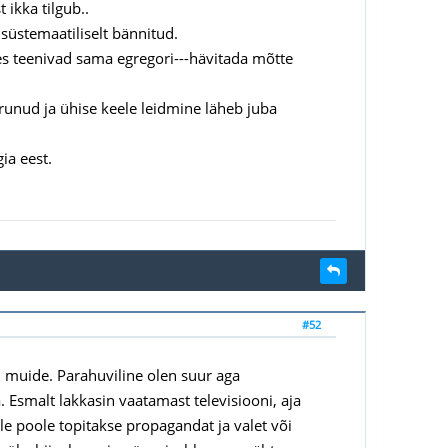
ikka tilgub..
 süstemaatiliselt bännitud.
kes teenivad sama egregori---hävitada mõtte
runud ja ühise keele leidmine läheb juba
ia eest.
#52
u muide. Parahuviline olen suur aga
 Esmalt lakkasin vaatamast televisiooni, aja
e poole topitakse propagandat ja valet või