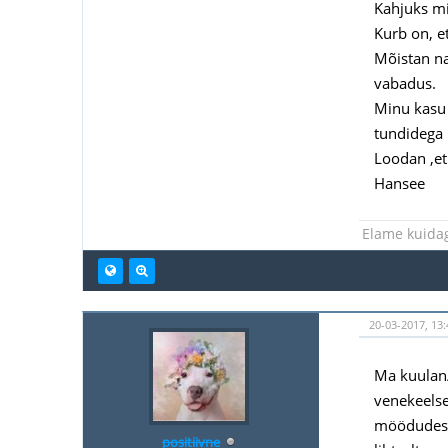
Kahjuks mi
Kurb on, et
Mõistan na
vabadus.
Minu kasu 
tundidega
Loodan ,et
Hansee
Elame kuidagi
20-03-2017, 13:
Ma kuulan/
venekeelse
möödudes k
positiivne