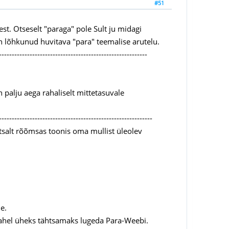
#51
est. Otseselt "paraga" pole Sult ju midagi
on lõhkunud huvitava "para" teemalise arutelu.
----------------------------------------------------------
 palju aega rahaliselt mittetasuvale
------------------------------------------------------------
ihtsalt rõõmsas toonis oma mullist üleolev
e.
e vahel üheks tähtsamaks lugeda Para-Weebi.