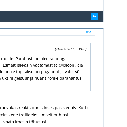
#58
(20-03-2017, 13:41 )
tu muide. Parahuviline olen suur aga
 Esmalt lakkasin vaatamast televisiooni, aja
e poole topitakse propagandat ja valet või
on üks hiigelsuur ja nüansirohke paranähtus,
 raevukas reaktsioon siinses paraveebis. Kurb
ks vene trollideks. Ilmselt puhtast
- vaata imesta tõhusust.