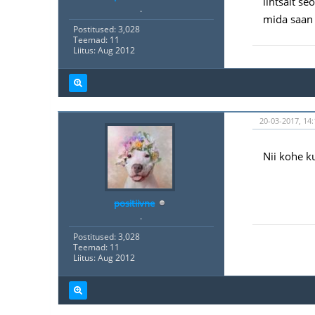
lihtsalt s
.
mida saan 
Postitused: 3,028
Teemad: 11
Liitus: Aug 2012
20-03-2017, 14:
Nii kohe k
positiivne
.
Postitused: 3,028
Teemad: 11
Liitus: Aug 2012