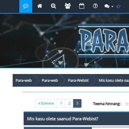
Para-web
Para-web
Para-Webist
Mis kasu olete s
(current)
Eelmine
1
2
3
Teema hinnang:
Mis kasu olete saanud Para-Webist?