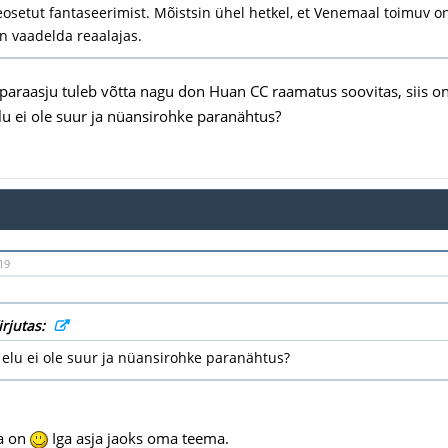
seosetut fantaseerimist. Mõistsin ühel hetkel, et Venemaal toimuv 
n vaadelda reaalajas.
i paraasju tuleb võtta nagu don Huan CC raamatus soovitas, siis 
elu ei ole suur ja nüansirohke paranähtus?
19
irjutas:
 elu ei ole suur ja nüansirohke paranähtus?
a on
Iga asja jaoks oma teema.