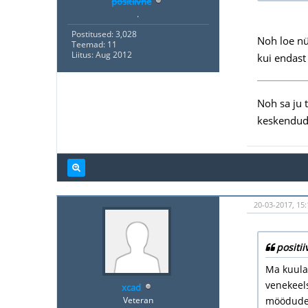
positiivne
.
Postitused: 3,028
Noh loe nüü
Teemad: 11
Liitus: Aug 2012
kui endast
Noh sa ju 
keskendud
20-03-2017, 15:
positii
Ma kuulan
venekeels
xcad
Veteran
möödudes