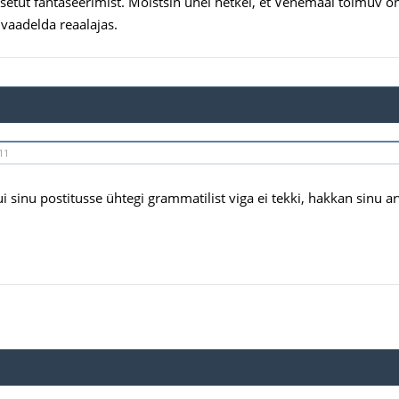
eosetut fantaseerimist. Mõistsin ühel hetkel, et Venemaal toimuv o
vaadelda reaalajas.
11
ui sinu postitusse ühtegi grammatilist viga ei tekki, hakkan sinu