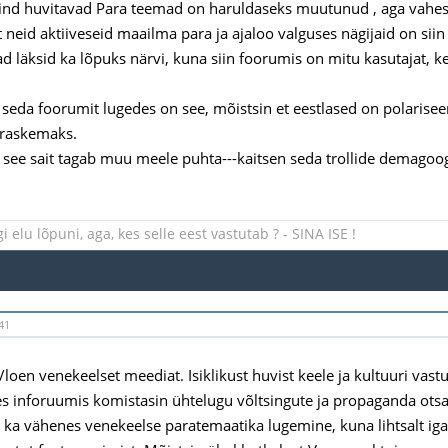
nd huvitavad Para teemad on haruldaseks muutunud , aga vahest 
 neid aktiiveseid maailma para ja ajaloo valguses nägijaid on siin
d läksid ka lõpuks närvi, kuna siin foorumis on mitu kasutajat, 
seda foorumit lugedes on see, mõistsin et eestlased on polarisee
 raskemaks.
 see sait tagab muu meele puhta---kaitsen seda trollide demagoog
 elu lõpuni, aga, kes selle eest vastutab ? - SINA ISE !
41
loen venekeelset meediat. Isiklikust huvist keele ja kultuuri vast
s inforuumis komistasin ühtelugu võltsingute ja propaganda otsa.
a vähenes venekeelse paratemaatika lugemine, kuna lihtsalt igal