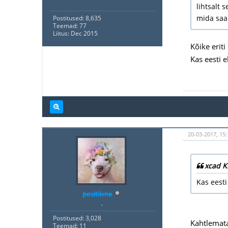
lihtsalt 
mida saa
Postitused: 8,635
Teemad: 77
Liitus: Dec 2015
Kõike erit
Kas eesti 
20-03-2017, 15:
xcad K
Kas eesti
positiivne
.
Postitused: 3,028
Kahtlemat
Teemad: 11