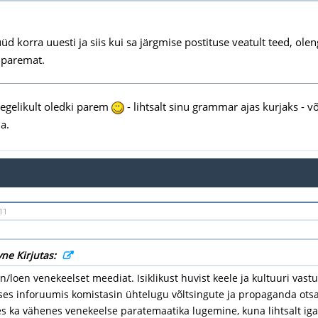
d korra uuesti ja siis kui sa järgmise postituse veatult teed, ole
 paremat.
tegelikult oledki parem
- lihtsalt sinu grammar ajas kurjaks - võ
a.
11
vne Kirjutas:
/loen venekeelset meediat. Isiklikust huvist keele ja kultuuri vas
es inforuumis komistasin ühtelugu võltsingute ja propaganda otsa.
 ka vähenes venekeelse paratemaatika lugemine, kuna lihtsalt igal