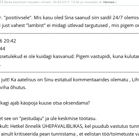
:23
(Seda postitust muudeti viimati: 20-03-2017, 13:36 ja muutjaks oli
Hansee
.)
 "positiivsele". Mis kasu oled Sina saanud siin saidil 24/7 olemis
i just vahest "lambist" ei midagi ütlevad targutused , mis pigem 
------------------------------------------------------------------------------------------
6 20:42
#44
ssetulekud ei ole kuidagi kasvanud. Pigem vastupidi, kuna kulutan
.
------------------------------------------------------------------------------------------
oll jutt! Ka aatelisus on Sinu esitatud kommentaarides olematu , L
 viha õhutus.
kkagi ajab käopoja kuuse otsa oksendama?
 et see on "pestudaju" ja üle keskmise töötasu.
kult: Hetkel õnnelik ÜHEPÄVALIBLIKAS, kel puudub vastutus tunn
te ainult kritiseerida pean tunnistama , et eelistan töö/toimetust