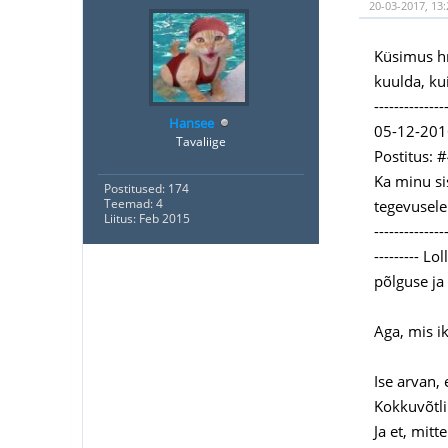
20-03-2017, 13
Küsimus hr.
kuulda, ku
--------------
Hansee
05-12-201
Tavaliige
Postitus: 
Ka minu si
Postitused: 174
Teemad: 4
tegevusele
Liitus: Feb 2015
--------------
--------- L
põlguse ja
Aga, mis i
Ise arvan,
Kokkuvõtli
Ja et, mit