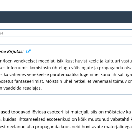
24
vne Kirjutas:
/loen venekeelset meediat. Isiklikust huvist keele ja kultuuri vas
es inforuumis komistasin ühtelugu võltsingute ja propaganda otsa.
 ka vähenes venekeelse paratemaatika lugemine, kuna lihtsalt igal
seosetut fantaseerimist. Mõistsin ühel hetkel, et Venemaal toimuv 
n vaadelda reaalajas.
ased toodavad lõviosa esoteerilist materjali, siis on mõistetav ka
, kuidas lihtsameelsed esoteerikud on kõik muutunud vabatahtlike
st neelanud alla propaganda koos neid huvitavate materjalidega 