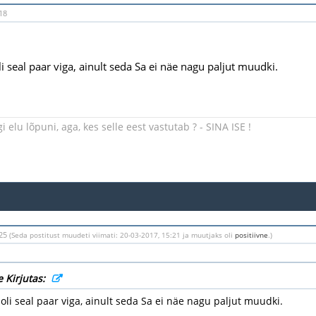
18
li seal paar viga, ainult seda Sa ei näe nagu paljut muudki.
 elu lõpuni, aga, kes selle eest vastutab ? - SINA ISE !
:25
(Seda postitust muudeti viimati: 20-03-2017, 15:21 ja muutjaks oli
positiivne
.)
 Kirjutas:
 oli seal paar viga, ainult seda Sa ei näe nagu paljut muudki.