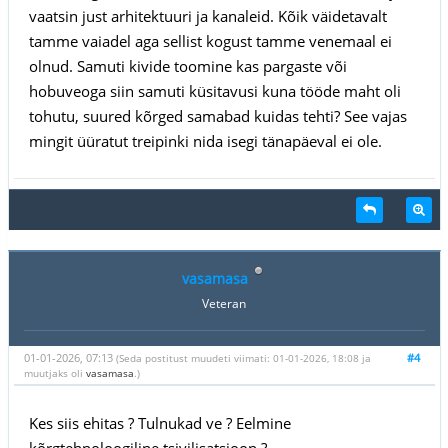
vaatsin just arhitektuuri ja kanaleid. Kõik väidetavalt
tamme vaiadel aga sellist kogust tamme venemaal ei
olnud. Samuti kivide toomine kas pargaste või
hobuveoga siin samuti küsitavusi kuna tööde maht oli
tohutu, suured kõrged samabad kuidas tehti? See vajas
mingit üüratut treipinki nida isegi tänapäeval ei ole.
vasamasa
Veteran
01-01-2026, 07:13
#4
(Seda postitust muudeti viimati: 01-01-2026, 18:08 ja
muutjaks oli
vasamasa
.)
Kes siis ehitas ? Tulnukad ve ? Eelmine
kõrgtehnoloogiline tsivilisatsioon ?