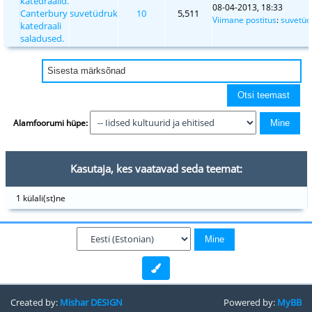
katedraalid.
08-04-2013, 18:33
Canterbury
suvetüdruk
10
5,511
Viimane postitus
:
suvetüd
katedraali
saladused.
Alamfoorumi hüpe:
Kasutaja, kes vaatavad seda teemat:
1 külali(st)ne
Created by:
Mishar DESIGN
Powered by:
MyBB