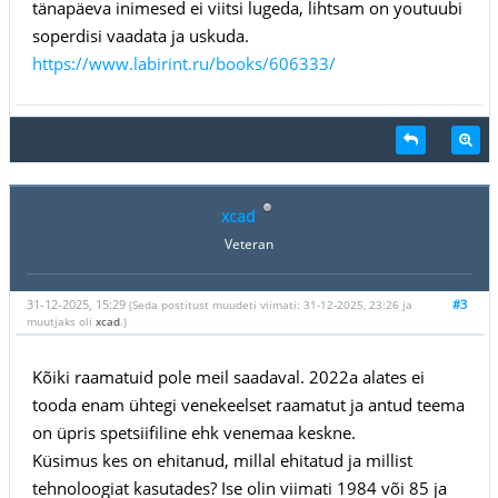
tänapäeva inimesed ei viitsi lugeda, lihtsam on youtuubi
soperdisi vaadata ja uskuda.
https://www.labirint.ru/books/606333/
xcad
Veteran
31-12-2025, 15:29
#3
(Seda postitust muudeti viimati: 31-12-2025, 23:26 ja
muutjaks oli
xcad
.)
Kõiki raamatuid pole meil saadaval. 2022a alates ei
tooda enam ühtegi venekeelset raamatut ja antud teema
on üpris spetsiifiline ehk venemaa keskne.
Küsimus kes on ehitanud, millal ehitatud ja millist
tehnoloogiat kasutades? Ise olin viimati 1984 või 85 ja