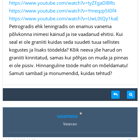
https://www.youtube.com/watch?v=tyZFgaDlBRs
https://www.youtube.com/watch?v=Ymeqzp5t0f4
https://www.youtube.com/watch?v=UwL0tQy1kaE
Petrogradis ehk leningradis on enamus vanema
põlvkonna inimesi käinud ja ise vaadanud ehitisi. Kui
seal ei ole graniiti kuidas seda suudeti tuua sellistes
kogustes ja lisaks töödelda? Kõik neeva jõe harud on
graniiti kinnitatud, samas kui põhjas on muda ja pinnas
ei ole püsiv. Hinnanguline tööde maht on mõeldamatu!
Samuti sambad ja monumendid, kuidas tehtud?
vasamasa
Veteran