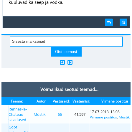
kuuluvad ka seep ja vodka.
Võimalikud seotud teemad...
Teema:
Autor
Vastuseid:
Vaatamisi:
Viimane postitus
Rennes-le-
17-07-2013, 13:08
Chateau
Müstik
66
41,597
Viimane postitus
:
Müstik
saladused
Gooti