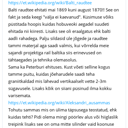
https://et.wikipedia.org/wiki/Balti_raudtee
Balti raudtee ehitati mai 1869 kuni august 1870!! See on
fakt ja seda keegi "välja ei kaevanud". Küsimuse võiks
püstitada hoopis kuidas hobuveoki aegadel suudeti
ehitada nii kiiresti. Lisaks see oli eraalgatus ehk balti
aadli rahadega. Palju sildasid üle jõgede ja raudtee
tammi materjal aga saadi valmis, kui võrrelda meie
sajandi projektiga rail baltika siis erinevused on
tähtaegades ja tehnika olemasolus.
Sama ka Peterburi ehituses. Kust võeti selline kogus
tamme puitu, kuidas jõeharudele saadi teha
graniitkaldad mis lähevad vertikaalselt vette 2-3m
sügavusele. Lisaks kõik on siiani püsinud ilma kokku
varisemata.
https://et.wikipedia.org/wiki/Aleksandri_ausammas
Tohutu sammas mis on ülima täpsusega teostatud, ehk
kuidas tehti? Pidi olema mingi pöörlev alus või hiiglaslik
treipink lisaks see on oma mitte silinder vaid koonuse