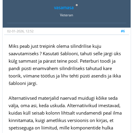
vasamasa
Veteran
02-01-2026, 12:52
#6
Miks peab just treipink olema silindrilise kuju
saavutamiseks ? Kasutati šablooni, tahuti selle järgi üks
külg sammast ja pärast teine pool. Peterburi toodi ja
pandi püsti enamvähem silindriliseks tahutud kare
toorik, viimane töötlus ja lihv tehti püsti asendis ja ikka
šablooni järgi.
Alternatiivsed materjalid naervad muidugi kõike seda
välja, oma asi, keda uskuda. Alternatiivikud imestavad,
kuidas küll seisab kolonn lihtsalt vundamendi peal ilma
kinnitamata, kuigi ametlikus versioonis on kirjas, et
spetsseguga on liimitud, mille komponentide hulka