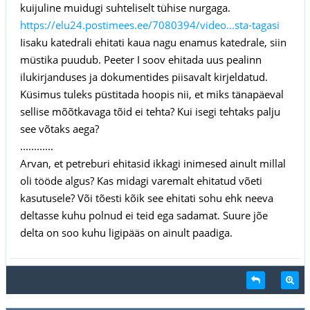
kuijuline muidugi suhteliselt tühise nurgaga.
https://elu24.postimees.ee/7080394/video...sta-tagasi
Iisaku katedrali ehitati kaua nagu enamus katedrale, siin
müstika puudub. Peeter I soov ehitada uus pealinn
ilukirjanduses ja dokumentides piisavalt kirjeldatud.
Küsimus tuleks püstitada hoopis nii, et miks tänapäeval
sellise mõõtkavaga tõid ei tehta? Kui isegi tehtaks palju
see võtaks aega?
............
Arvan, et petreburi ehitasid ikkagi inimesed ainult millal
oli tööde algus? Kas midagi varemalt ehitatud võeti
kasutusele? Või tõesti kõik see ehitati sohu ehk neeva
deltasse kuhu polnud ei teid ega sadamat. Suure jõe
delta on soo kuhu ligipääs on ainult paadiga.