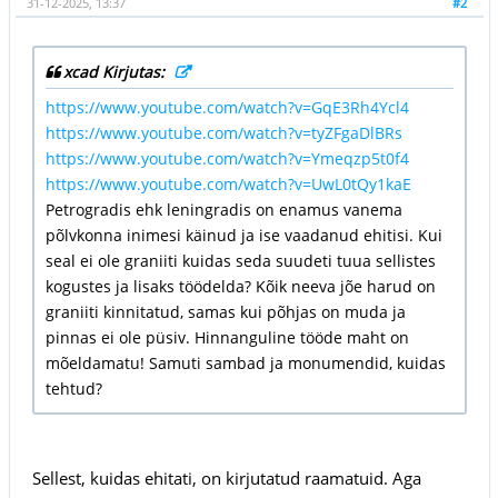
31-12-2025, 13:37
#2
xcad Kirjutas:
https://www.youtube.com/watch?v=GqE3Rh4Ycl4
https://www.youtube.com/watch?v=tyZFgaDlBRs
https://www.youtube.com/watch?v=Ymeqzp5t0f4
https://www.youtube.com/watch?v=UwL0tQy1kaE
Petrogradis ehk leningradis on enamus vanema
põlvkonna inimesi käinud ja ise vaadanud ehitisi. Kui
seal ei ole graniiti kuidas seda suudeti tuua sellistes
kogustes ja lisaks töödelda? Kõik neeva jõe harud on
graniiti kinnitatud, samas kui põhjas on muda ja
pinnas ei ole püsiv. Hinnanguline tööde maht on
mõeldamatu! Samuti sambad ja monumendid, kuidas
tehtud?
Sellest, kuidas ehitati, on kirjutatud raamatuid. Aga