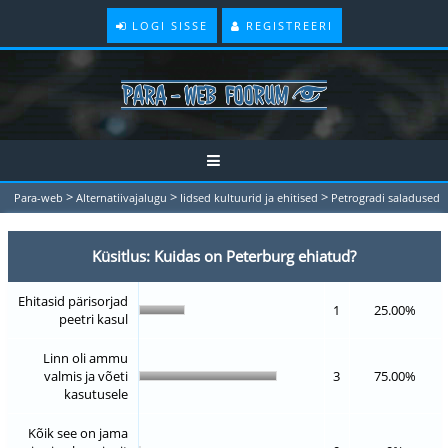
LOGI SISSE
REGISTREERI
>
>
>
Para-web
Alternatiivajalugu
Iidsed kultuurid ja ehitised
Petrogradi saladused
Küsitlus: Kuidas on Peterburg ehiatud?
Ehitasid pärisorjad
1
25.00%
peetri kasul
Linn oli ammu
valmis ja võeti
3
75.00%
kasutusele
Kõik see on jama