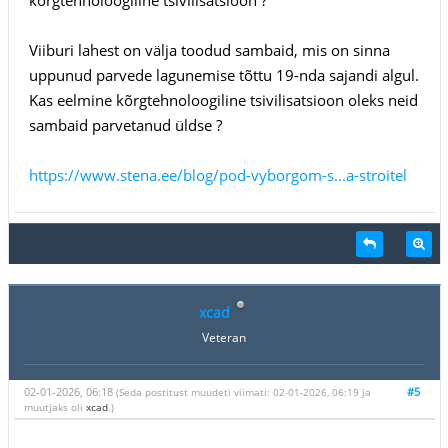
Viiburi lahest on välja toodud sambaid, mis on sinna
uppunud parvede lagunemise tõttu 19-nda sajandi algul.
Kas eelmine kõrgtehnoloogiline tsivilisatsioon oleks neid
sambaid parvetanud üldse ?
https://www.stena.ee/blog/pod-vyborgom-s...a-stroitel
xcad
Veteran
02-01-2026, 06:18
#5
(Seda postitust muudeti viimati: 02-01-2026, 06:19 ja
muutjaks oli
xcad
.)