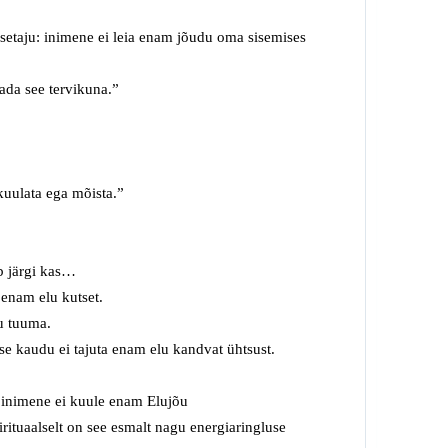
esetaju: inimene ei leia enam jõudu oma sisemises
ada see tervikuna.”
 kuulata ega mõista.”
b järgi kas…
 enam elu kutset.
lu tuuma.
se kaudu ei tajuta enam elu kandvat ühtsust.
 inimene ei kuule enam Elujõu
irituaalselt on see
esmalt
nagu
energia
ringluse