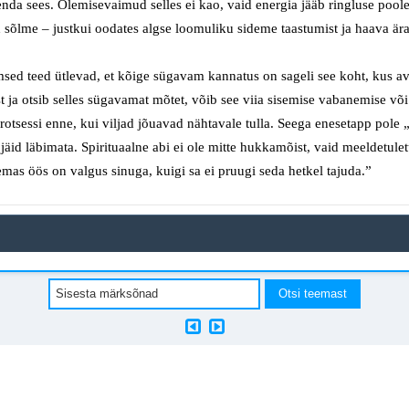
enda sees.
Olemisevaimud
selles
ei kao, vaid
energia
jää
b
ringluse poole
d
sõlme –
justkui oodates algse loomuliku
side
me taastumist
ja haava är
ed teed ütlevad, et kõige sügavam kannatus on sageli see koht, kus av
t
ja otsib selles
sügavamat
mõtet, võib see viia sisemise vabanemise võ
protsessi enne, kui viljad jõuavad nähtavale tulla.
Seega
enesetapp pole „
d
jäid läbimata
. Spirituaalne abi ei ole mitte hukkamõist, vaid meeldetul
mas öös on valgus sinuga, kuigi sa ei pruugi seda
hetkel
tajuda.”