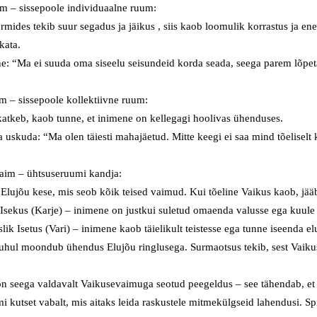
m – sissepoole individuaalne
ruum
:
ormides tekib
suur
segadus
ja
jäikus , siis kaob loomulik korrastus ja en
kata.
ne: “Ma ei suuda oma siseelu
seisundeid
korda seada, seega parem lõpet
m – sissepoole kollektiivne
ruum
:
atkeb, kaob tunne, et inimene on kellegagi
hoolivas
ühenduses.
ta uskuda: “Ma olen täiesti mahajäetud. Mitte keegi ei saa mind tõeliselt
aim – ühtsuse
ruumi
kandja:
Elujõu kese, mis seob kõik teised vaimud. Kui tõeline Vaikus kaob, jää
Isekus (Karje) – inimene on justkui suletud omaenda valusse ega kuule
slik
Isetus (Vari) – inimene kaob täielikult teistesse ega tunne iseenda e
juhul
moondub
ühendus Elujõu
ringlusega. Surmaotsus tekib, sest Vaiku
on seega valdavalt
Vaikuse
vaimuga
seotud
peegeldus – see tähendab, et
mi
kutset
vabalt, mis aitaks leida raskustele mitmekülgseid lahendusi
.
Sp