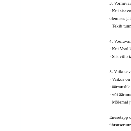
3. Vormivai
·
Kui sisev
olemise
s
jät
·
Tekib tun
4. Vooluvai
·
Kui Vool k
·
Siis võib 
5. Vaikusev
·
Vaikus on 
·
äärmuslik
·
või
äärmu
·
Mõlemal 
Enesetapp
ühtsuseruu