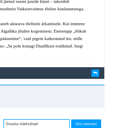
li jäetud
ruumi
juurde
kinni
–
takerdub
atundmist
Vaikuse
vaimus
tõelise kuulatamisega.
aneb ukseava tõelisele ärkamisele. Kui inimene
i
Algallika
jõulise
kogemiseni. Enesetapp „lõikab
pääsemine“, vaid pigem katkestatud tee, mille
etus: „Sa pole kunagi
Eluallikast eraldatud
. Isegi