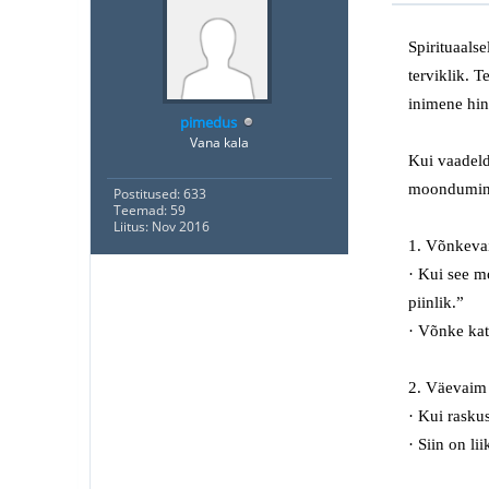
Spirituaalse
terviklik
. T
inimene hin
pimedus
Vana kala
Kui vaadel
moondumi
Postitused: 633
Teemad: 59
Liitus: Nov 2016
1. Võnkevai
·
Kui see
m
piinlik
.”
·
Võnke kat
2. Väevaim 
·
Kui
rasku
·
Siin on li