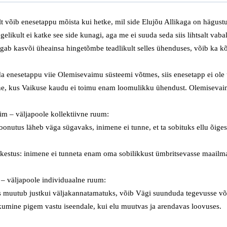
lt võib
enesetappu
mõista kui hetke, mil side Elujõu
Allikaga
on hägustu
egelikult ei ka
tke
see side
kunagi, aga me ei suuda seda
siis lihtsalt vaba
gab kasvõi üheainsa hingetõmbe teadlikult selles ühenduses, võib ka 
da
eneseta
p
pu viie
Olemise
vaimu süsteemi
võtmes
, siis enesetapp ei ol
ne
, kus Vaikuse kaudu ei toimu enam
loomulikku
ühendust.
Olemisevaim
m – väljapoole kollektiivne
ruum
:
oonutus
läheb väga sügavaks, inimene ei tunne, et ta sobituks
ellu õiges
kestus: inimene ei tunneta enam oma sobi
likk
ust ümbritseva
sse
maailm
– väljapoole individuaalne
ruum
:
s
muutub
justkui
väljakannatamatuks, võib Vägi suunduda tegevusse võ
ikumine pigem vastu iseendale
,
kui elu
muutvas ja arendavas
loovuse
s
.