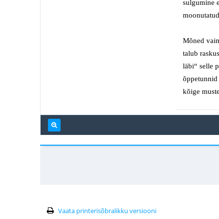
sulgumine 
moonutatu
Mõned vaims
talub
raskus
läbi“ selle 
õppetunni
kõige muste
Vaata printerisõbralikku versiooni