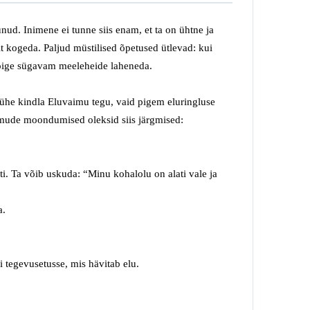
nud. Inimene ei tunne
siis
enam, et ta on
ühtne ja
lt
kogeda. Paljud müstilised õpetused ütlevad: kui
kõige sügavam meeleheide lahene
d
a.
e ühe
kindla Elu
vaimu tegu, vaid pigem
elu
ringluse
ude moondumised oleksid siis järgmised:
ti
. Ta võib uskuda: “Minu kohalolu on alati vale
ja
a
.
i tegevusetusse, mis
hävitab
elu.