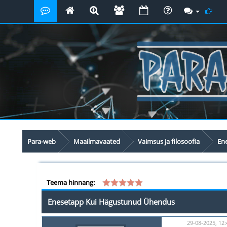
Para-web
Maailmavaated
Vaimsus ja filosoofia
En
Teema hinnang:
Enesetapp Kui Hägustunud Ühendus
29-08-2025, 12: