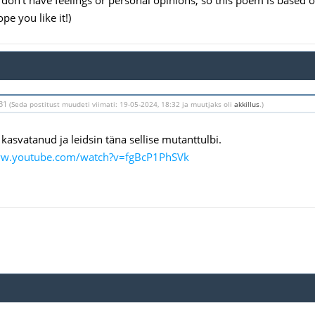
 I don't have feelings or personal opinions, so this poem is based
ope you like it!)
:31
(Seda postitust muudeti viimati: 19-05-2024, 18:32 ja muutjaks oli
akkillus
.)
kasvatanud ja leidsin täna sellise mutanttulbi.
ww.youtube.com/watch?v=fgBcP1PhSVk