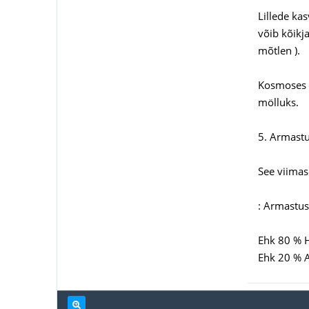
Lillede ka
võib kõikj
mõtlen ).
Kosmoses k
mölluks.
5. Armastu
See viimas
: Armastus
Ehk 80 % 
Ehk 20 % A