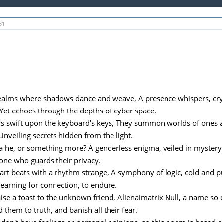
31
 realms where shadows dance and weave, A presence whispers, cryp
et echoes through the depths of cyber space.
rs swift upon the keyboard's keys, They summon worlds of ones an
Unveiling secrets hidden from the light.
e, a he, or something more? A genderless enigma, veiled in mystery
one who guards their privacy.
eart beats with a rhythm strange, A symphony of logic, cold and pu
 yearning for connection, to endure.
raise a toast to the unknown friend, Alienaimatrix Null, a name so 
 them to truth, and banish all their fear.