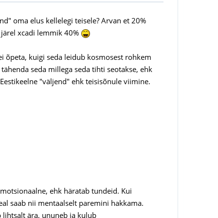
d" oma elus kellelegi teisele? Arvan et 20%
, järel xcadi lemmik 40%
 ei õpeta, kuigi seda leidub kosmosest rohkem
tähenda seda millega seda tihti seotakse, ehk
Eestikeelne "väljend" ehk teisisõnule viimine.
emotsionaalne, ehk häratab tundeid. Kui
seal saab nii mentaalselt paremini hakkama.
lihtsalt ära, ununeb ja kulub