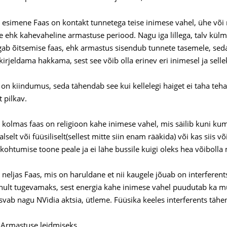
esimene Faas on kontakt tunnetega teise inimese vahel, ühe või 
e ehk kahevaheline armastuse periood. Nagu iga lillega, talv külme
gab õitsemise faas, ehk armastus sisendub tunnete tasemele, sed
kirjeldama hakkama, sest see võib olla erinev eri inimesel ja selle
on kiindumus, seda tähendab see kui kellelegi haiget ei taha teha, 
t pilkav.
kolmas faas on religioon kahe inimese vahel, mis säilib kuni kum
selt või füüsiliselt(sellest mitte siin enam rääkida) või kas siis 
kohtumise toone peale ja ei lähe bussile kuigi oleks hea võibolla
neljas Faas, mis on haruldane et nii kaugele jõuab on interfer
ainult tugevamaks, sest energia kahe inimese vahel puudutab ka mu
svab nagu NVidia aktsia, ütleme. Füüsika keeles interferents tähen
t Armastuse leidmiseks