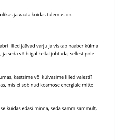
olikas ja vaata kuidas tulemus on.
abri lilled jäävad varju ja viskab naaber külma
 ja seda võib igal kellal juhtuda, sellest pole
mas, kastsime või külvasime lilled valesti?
 toas, mis ei sobinud kosmose energiale mitte
tsuse kuidas edasi minna, seda samm sammult,