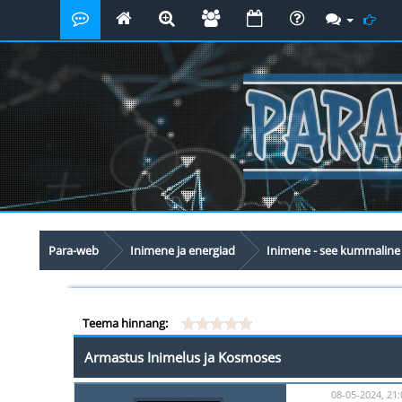
Para-web
Inimene ja energiad
Inimene - see kummaline
Teema hinnang:
Armastus Inimelus ja Kosmoses
08-05-2024, 21