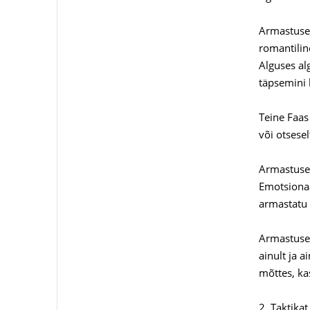
Armastuse 
romantilin
Alguses al
täpsemini 
Teine Faas 
või otsesel
Armastuse 
Emotsionaal
armastatu 
Armastuse 
ainult ja 
mõttes, ka
2. Taktika