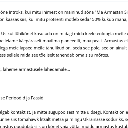
õne Introks, kui mitu inimest on maininud sõna "Ma Armastan Sin
on kaasas siis, kui mitu protsenti mõtleb seda? 50% kukub maha
- Us kui lühikõnet kasutada on midagi mida keeleteoloogia meile
e leiame käepäraselt maailma planeedilt, maa pealt. Armastus ei 
lega meie lapsed meile tänulikud on, seda see pole, see on ainult 
ess sellele mida see tõeliselt tähendab oma sisu mõttes.
s, läheme armastusele lähedamale...
se Perioodid ja Faasid
lgab kontaktist, ja mitte sugupoolsest mitte üldsegi. Kontakt on 
tunne siis tomahawk litsalt metsa ja mingu Ukrainasse sõduriks, 
mastus puudutab siis on kõnet vaja võtta, muidu armastus kustub 