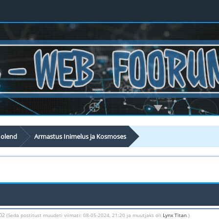
 olend
Armastus Inimelus ja Kosmoses
:02
(Seda postitust muudeti viimati: 08-05-2024, 21:20 ja muutjaks oli
Lynx Titan
.)