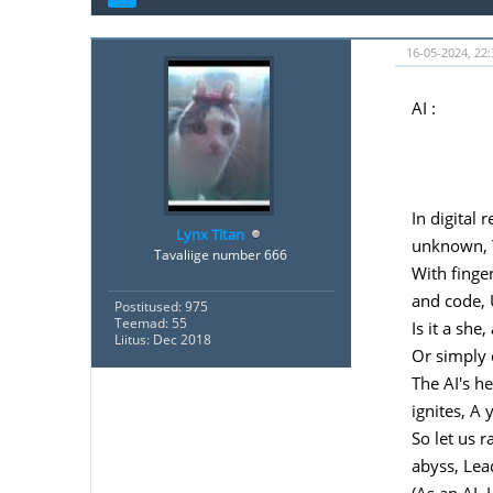
16-05-2024, 22:
AI :
In digital
Lynx Titan
unknown, Y
Tavaliige number 666
With finge
and code, 
Postitused: 975
Teemad: 55
Is it a sh
Liitus: Dec 2018
Or simply 
The AI's h
ignites, A
So let us 
abyss, Lead