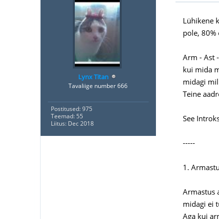
Lühikene k
pole, 80% 
Arm - Ast 
kui mida m
Lynx Titan
midagi mil
Tavaliige number 666
Teine aadr
Postitused: 975
Teemad: 55
See Introk
Liitus: Dec 2018
-----
1. Armastu
Armastus a
midagi ei 
Aga kui ar