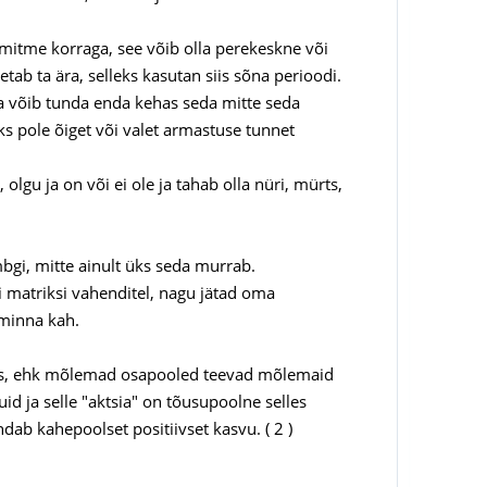
mitme korraga, see võib olla perekeskne või
tab ta ära, selleks kasutan siis sõna perioodi.
a võib tunda enda kehas seda mitte seda
ks pole õiget või valet armastuse tunnet
olgu ja on või ei ole ja tahab olla nüri, mürts,
bgi, mitte ainult üks seda murrab.
või matriksi vahenditel, nagu jätad oma
 minna kah.
ents, ehk mõlemad osapooled teevad mõlemaid
id ja selle "aktsia" on tõusupoolne selles
dab kahepoolset positiivset kasvu. ( 2 )