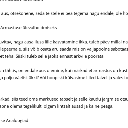
 aus, otsekohene, seda teistele ei pea tegema nagu endale, ole ho
t Armastuse ülevalhoidmiseks
vitav, nagu ausa ilusa lille kasvatamine ikka, tuleb päev millal na
illepeernale, siis võib osata aru saada mis on väljapoolne sabotaas,
 teha. Siiski tuleb selle jaoks ennast ärkvile pöörata.
on tähtis, on endale aus olemine, kui märkad et armastus on kustu
a palju väetist äkki? Või hoopiski külvasime lilled talvel ja vales
rkad, siis teed oma märkused täpselt ja selle kaudu järgmise o
täpne olema tegelikult, olgem lihtsalt ausad ja kaine peaga.
use Analoogiad