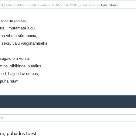
:04
(Seda postitust muudeti viimati: 19-05-2024, 19:05 ja muutjaks oli
Lynx Titan
.)
 seeme peidus,
us, ilmutamata lugu.
rna vihma sümfoonia,
iseks, valu vaigistamiseks.
sügav, õrn võrse,
mine, sihikindel püüdlus.
hed, haljendav embus,
 püha ruum.
38
um, pühadus tõest