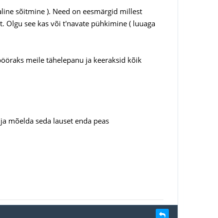
aline sõitmine ). Need on eesmärgid millest
st. Olgu see kas või t'navate pühkimine ( luuaga
pööraks meile tähelepanu ja keeraksid kõik
s ja mõelda seda lauset enda peas