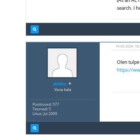
(As an AI,
search. I h
19-05-2024, 18
Olen tulpe 
https://w
akkillus
Vana kala
Postitused: 577
Teemad: 5
Liitus: Jul 2009