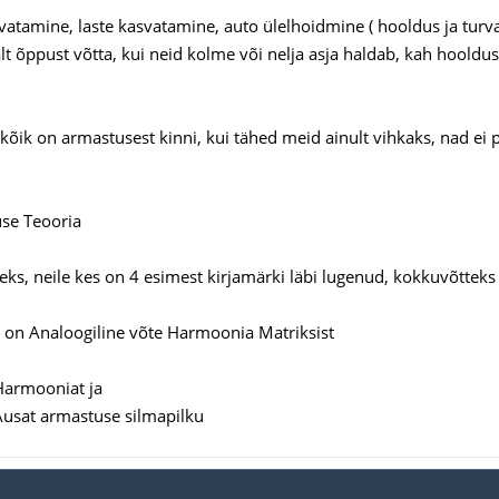
svatamine, laste kasvatamine, auto ülelhoidmine ( hooldus ja turv
alt õppust võtta, kui neid kolme või nelja asja haldab, kah hooldu
õik on armastusest kinni, kui tähed meid ainult vihkaks, nad ei 
se Teooria
eks, neile kes on 4 esimest kirjamärki läbi lugenud, kokkuvõttek
 on Analoogiline võte Harmoonia Matriksist
Harmooniat ja
usat armastuse silmapilku