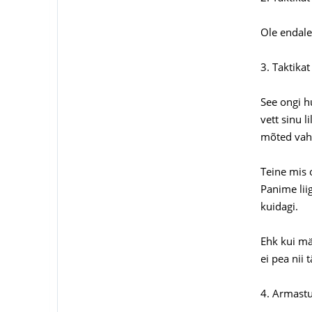
Ole endale
3. Taktika
See ongi hu
vett sinu l
mõted vahet
Teine mis 
Panime liig
kuidagi.
Ehk kui mä
ei pea nii 
4. Armast