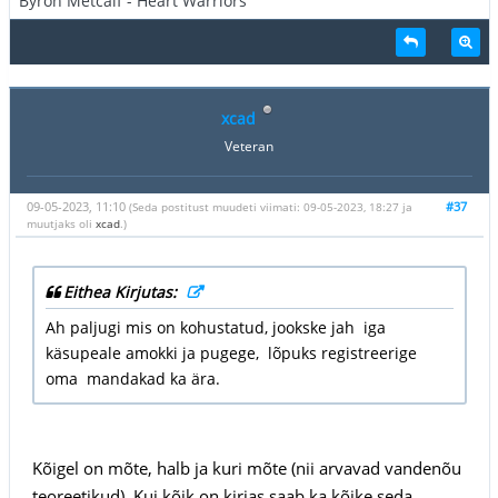
Byron Metcalf - Heart Warriors
xcad
Veteran
09-05-2023, 11:10
#37
(Seda postitust muudeti viimati: 09-05-2023, 18:27 ja
muutjaks oli
xcad
.)
Eithea Kirjutas:
Ah paljugi mis on kohustatud, jookske jah iga
käsupeale amokki ja pugege, lõpuks registreerige
oma mandakad ka ära.
Kõigel on mõte, halb ja kuri mõte (nii arvavad vandenõu
teoreetikud). Kui kõik on kirjas saab ka kõike seda