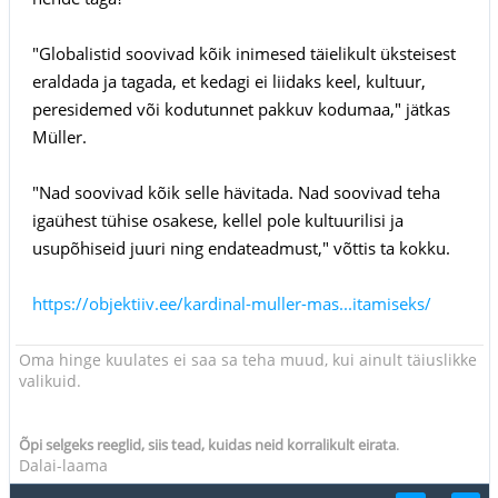
"Globalistid soovivad kõik inimesed täielikult üksteisest
eraldada ja tagada, et kedagi ei liidaks keel, kultuur,
peresidemed või kodutunnet pakkuv kodumaa," jätkas
Müller.
"Nad soovivad kõik selle hävitada. Nad soovivad teha
igaühest tühise osakese, kellel pole kultuurilisi ja
usupõhiseid juuri ning endateadmust," võttis ta kokku.
https://objektiiv.ee/kardinal-muller-mas...itamiseks/
Oma hinge kuulates ei saa sa teha muud, kui ainult täiuslikke
valikuid.
.
Õpi selgeks reeglid, siis tead, kuidas neid korralikult eirata
Dalai-laama