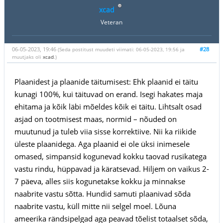
xcad
Veteran
06-05-2023, 19:46
#28
(Seda postitust muudeti viimati: 06-05-2023, 19:56 ja
muutjaks oli
xcad
.)
Plaanidest ja plaanide täitumisest: Ehk plaanid ei täitu
kunagi 100%, kui täituvad on erand. Isegi hakates maja
ehitama ja kõik läbi mõeldes kõik ei täitu. Lihtsalt osad
asjad on tootmisest maas, normid – nõuded on
muutunud ja tuleb viia sisse korrektiive. Nii ka riikide
üleste plaanidega. Aga plaanid ei ole üksi inimesele
omased, simpansid kogunevad kokku taovad rusikatega
vastu rindu, hüppavad ja käratsevad. Hiljem on vaikus 2-
7 päeva, alles siis kogunetakse kokku ja minnakse
naabrite vastu sõtta. Hundid samuti plaanivad sõda
naabrite vastu, küll mitte nii selgel moel. Lõuna
ameerika rändsipelgad aga peavad tõelist totaalset sõda,