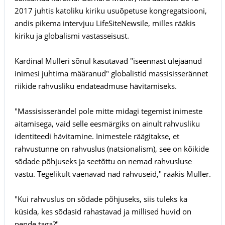
2017 juhtis katoliku kiriku usuõpetuse kongregatsiooni,
andis pikema intervjuu LifeSiteNewsile, milles rääkis
kiriku ja globalismi vastasseisust.
Kardinal Mülleri sõnul kasutavad "iseennast ülejäänud
inimesi juhtima määranud" globalistid massisisserännet
riikide rahvusliku endateadmuse hävitamiseks.
"Massisisserändel pole mitte midagi tegemist inimeste
aitamisega, vaid selle eesmärgiks on ainult rahvusliku
identiteedi hävitamine. Inimestele räägitakse, et
rahvustunne on rahvuslus (natsionalism), see on kõikide
sõdade põhjuseks ja seetõttu on nemad rahvusluse
vastu. Tegelikult vaenavad nad rahvuseid," rääkis Müller.
"Kui rahvuslus on sõdade põhjuseks, siis tuleks ka
küsida, kes sõdasid rahastavad ja millised huvid on
nende taga?"