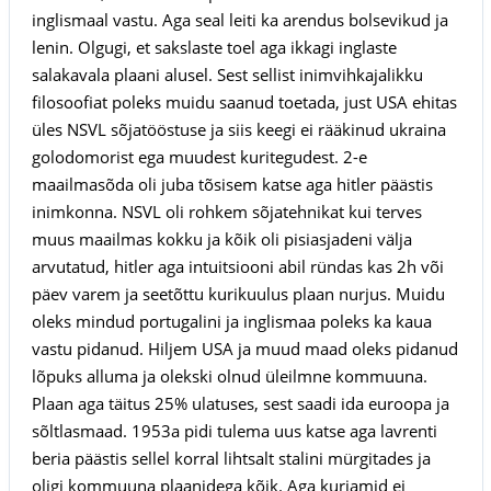
inglismaal vastu. Aga seal leiti ka arendus bolsevikud ja
lenin. Olgugi, et sakslaste toel aga ikkagi inglaste
salakavala plaani alusel. Sest sellist inimvihkajalikku
filosoofiat poleks muidu saanud toetada, just USA ehitas
üles NSVL sõjatööstuse ja siis keegi ei rääkinud ukraina
golodomorist ega muudest kuritegudest. 2-e
maailmasõda oli juba tõsisem katse aga hitler päästis
inimkonna. NSVL oli rohkem sõjatehnikat kui terves
muus maailmas kokku ja kõik oli pisiasjadeni välja
arvutatud, hitler aga intuitsiooni abil ründas kas 2h või
päev varem ja seetõttu kurikuulus plaan nurjus. Muidu
oleks mindud portugalini ja inglismaa poleks ka kaua
vastu pidanud. Hiljem USA ja muud maad oleks pidanud
lõpuks alluma ja olekski olnud üleilmne kommuuna.
Plaan aga täitus 25% ulatuses, sest saadi ida euroopa ja
sõltlasmaad. 1953a pidi tulema uus katse aga lavrenti
beria päästis sellel korral lihtsalt stalini mürgitades ja
oligi kommuuna plaanidega kõik. Aga kurjamid ei