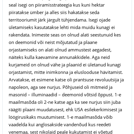
seal isegi on piiramisstrateegia kus kuni hektar
piiratakse ümber ja alles siis hakatakse seda
territooriumit järk järgult tühjendama. Isegi ojade
ületamiseks kasutatakse lehti mida muidu kunagi ei
rakendata. Inimeste seas on olnud alati seestunuid kes
on deemonid või neist mõjutatud ja plaane
orjastamiseks on alati olnud ammustest aegadest,
näiteks kulla kaevamine annunakkidele. Aga neid
kurjameid on olnud vähe ja plaanid ei ületanud kunagi
orjastamist, mitte inimkonna ja eluslooduse hävitamist.
Arvatakse, et esimene katse oli prantsuse revoluutsija ja
napoleon, aga see nurjus. Põhjuseid oli mitmeid ja
masonid – illuminaadid – deemonid võtsid õppust. 1-e
maailmasõda oli 2-ne katse aga ka see nurjus siin juba
räägiti plaani muudatusest, ehk USA esilekerkimisest ja
löögirusikaks muutumisest. 1-e maailmasõda võib
vaadelda kui anglosakside vandenõud kus reedeti
venemaa, sest nikolaid peale kukutamist ei võetud