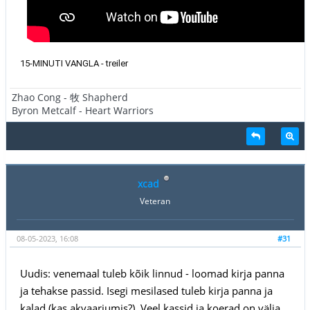
15-MINUTI VANGLA - treiler
Zhao Cong - 牧 Shapherd
Byron Metcalf - Heart Warriors
xcad
Veteran
08-05-2023, 16:08
#31
Uudis: venemaal tuleb kõik linnud - loomad kirja panna
ja tehakse passid. Isegi mesilased tuleb kirja panna ja
kalad (kas akvaariumis?). Veel kassid ja koerad on välja