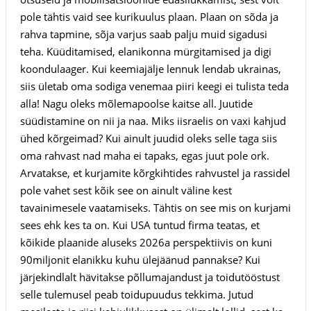
pole tähtis vaid see kurikuulus plaan. Plaan on sõda ja
rahva tapmine, sõja varjus saab palju muid sigadusi
teha. Küüditamised, elanikonna mürgitamised ja digi
koondulaager. Kui keemiajälje lennuk lendab ukrainas,
siis ületab oma sodiga venemaa piiri keegi ei tulista teda
alla! Nagu oleks mõlemapoolse kaitse all. Juutide
süüdistamine on nii ja naa. Miks iisraelis on vaxi kahjud
ühed kõrgeimad? Kui ainult juudid oleks selle taga siis
oma rahvast nad maha ei tapaks, egas juut pole ork.
Arvatakse, et kurjamite kõrgkihtides rahvustel ja rassidel
pole vahet sest kõik see on ainult väline kest
tavainimesele vaatamiseks. Tähtis on see mis on kurjami
sees ehk kes ta on. Kui USA tuntud firma teatas, et
kõikide plaanide aluseks 2026a perspektiivis on kuni
90miljonit elanikku kuhu ülejäänud pannakse? Kui
järjekindlalt hävitakse põllumajandust ja toidutööstust
selle tulemusel peab toidupuudus tekkima. Jutud