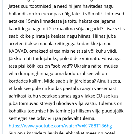
Jättes suurtootmised ja need hiljem hävitades nagu
hollandis on ka euroopas nälg täiesti võimalik. Inimesed
aetakse 15min linnadesse ja toitu hakatakse jagama
kaartidega nagu oli 2-e maailma sõja aegadel? Lisaks siis
saab kõike piirata ja keelata nagu hiinas. Hiinas juba
arreteeritakse madala reitinguga kodanikke ja nad
KAOVAD, omaksed ei tea mis neist sai või kuhu viidi.
Järsku tehti toidujahuks, pole üldse võimatu. Edasi aga
tasa pisi kõik kes on "sobivad"? Ukraina näitel müües
vilja dumpinghinnaga oma koduturul see vili on
kordades kallim. Mida saab siin järeldada? Ainult seda,
et kõik see pole nii kuidas paistab: räägiti vaesemast
aafrikast kuhu veetakse samas aga viiakse EU-sse kus
juba toimuvad streigid üliodava vilja vastu. Tulemus on
kohaliku tootmise hävitamine ja hilisem vilja puudujääk,
sest egas see odav vili jää pidevalt tulema.
https://www.youtube.com/watch?v=K-788T186hg
Siin on üks viide tulevikule, ehk vikatimees on ootel.