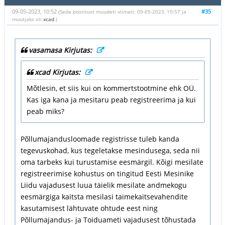
09-05-2023, 10:52
#35
(Seda postitust muudeti viimati: 09-05-2023, 10:57 ja
muutjaks oli
xcad
.)
vasamasa Kirjutas:
xcad Kirjutas:
Mõtlesin, et siis kui on kommertstootmine ehk OÜ.
Kas iga kana ja mesitaru peab registreerima ja kui
peab miks?
Põllumajandusloomade registrisse tuleb kanda
tegevuskohad, kus tegeletakse mesindusega, seda nii
oma tarbeks kui turustamise eesmärgil. Kõigi mesilate
registreerimise kohustus on tingitud Eesti Mesinike
Liidu vajadusest luua täielik mesilate andmekogu
eesmärgiga kaitsta mesilasi taimekaitsevahendite
kasutamisest lähtuvate ohtude eest ning
Põllumajandus- ja Toiduameti vajadusest tõhustada