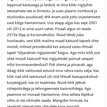
leppinud kaotusega ja leidsid, et ilma kõiki riigijuhte
seestamata see ei õnnestu. Ja uues plaanis inimkond ja
elusloodus puuduvad, ehk enam pole juttu orjastamisest
vaid kõige hävitamisest. Uus etapp algas kas sept 2001
või 2012 ei oma suurt vahet. Finaali algus on teada
2019a lõpp ja koroonahullus. Nüüd läheb juba
huvitavaks, sest kõik mailma maad käitusid täpselt ühte
moodi, mõned presidendid kes astusid vastu lihtsalt
tapeti “sõjaväliste riigipöörete” käigus. Aga miks kõik just
ühte moodi käitusid? Kas riigijuhtidel polnud salajast
infot koronavandenõust? Pidi olema ja piisavalt, aga
ikkagi kõik valitsused astusid oma rahva vastu välja. Kas
kõik nad olid seestunud või olid lihtsalt kaasajooksikud -
kurjategijad, see on teadmata. Nüüd kõik jätkub
rohepöördega ja tehnogeensete kastroofidega. Aga
peamine on moraali hävitamine, ilma selleta lõplikut
võitu ei ole võimalik saada. Mängides hirmule, ka
reaalselt olematutele ohtudele koos moraali