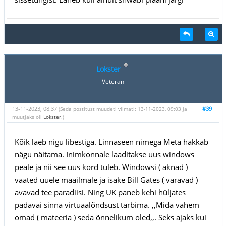
Lokster
Veteran
13-11-2023, 08:37
#39
(Seda postitust muudeti viimati: 13-11-2023, 09:03 ja
muutjaks oli
Lokster
.)
Kõik läeb nigu libestiga. Linnaseen nimega Meta hakkab
nägu näitama. Inimkonnale laaditakse uus windows
peale ja nii see uus kord tuleb. Windowsi ( aknad )
vaated uuele maailmale ja isake Bill Gates ( väravad )
avavad tee paradiisi. Ning ÜK paneb kehi hüljates
padavai sinna virtuaalõndsust tarbima. ,,Mida vähem
omad ( mateeria ) seda õnnelikum oled,,. Seks ajaks kui