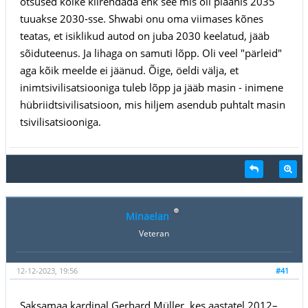
otsused kõike kiirendada ehk see mis oli plaanis 2035
tuuakse 2030-sse. Shwabi onu oma viimases kõnes
teatas, et isiklikud autod on juba 2030 keelatud, jääb
sõiduteenus. Ja lihaga on samuti lõpp. Oli veel "pärleid"
aga kõik meelde ei jäänud. Õige, öeldi välja, et
inimtsivilisatsiooniga tuleb lõpp ja jääb masin - inimene
hübriidtsivilisatsioon, mis hiljem asendub puhtalt masin
tsivilisatsiooniga.
Minaelan
Veteran
12-12-2023, 19:56
#41
Saksamaa kardinal Gerhard Müller, kes aastatel 2012–