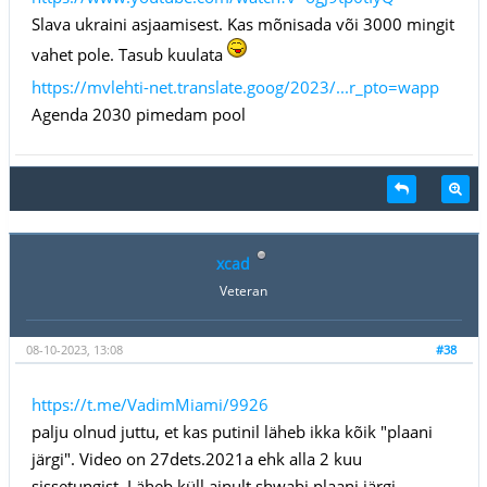
Slava ukraini asjaamisest. Kas mõnisada või 3000 mingit
vahet pole. Tasub kuulata
https://mvlehti-net.translate.goog/2023/...r_pto=wapp
Agenda 2030 pimedam pool
xcad
Veteran
08-10-2023, 13:08
#38
https://t.me/VadimMiami/9926
palju olnud juttu, et kas putinil läheb ikka kõik "plaani
järgi". Video on 27dets.2021a ehk alla 2 kuu
sissetungist. Läheb küll ainult shwabi plaani järgi