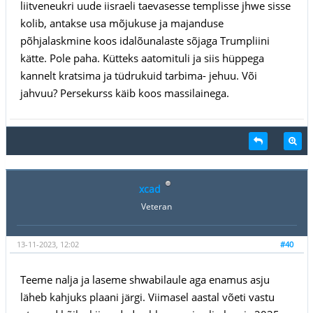
liitveneukri uude iisraeli taevasesse templisse jhwe sisse
kolib, antakse usa mõjukuse ja majanduse
põhjalaskmine koos idalõunalaste sõjaga Trumpliini
kätte. Pole paha. Kütteks aatomituli ja siis hüppega
kannelt kratsima ja tüdrukuid tarbima- jehuu. Või
jahvuu? Persekurss käib koos massilainega.
xcad
Veteran
13-11-2023, 12:02
#40
Teeme nalja ja laseme shwabilaule aga enamus asju
läheb kahjuks plaani järgi. Viimasel aastal võeti vastu