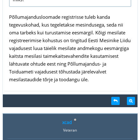
Põllumajandusloomade registrisse tuleb kanda
tegevuskohad, kus tegeletakse mesindusega, seda nii
oma tarbeks kui turustamise eesmärgil. Kõigi mesilate
registreerimise kohustus on tingitud Eesti Mesinike Liidu
vajadusest luua täielik mesilate andmekogu eesmärgiga
kaitsta mesilasi taimekaitsevahendite kasutamisest
lähtuvate ohtude eest ning Põllumajandus- ja
Toiduameti vajadusest tõhustada järelevalvet
mesilastaudide tõrje ja toodangu üle.
xcad
Veteran