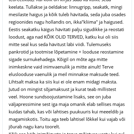
keelata. Tullakse ja öeldakse: linnugripp, seakatk, mingi
mesilaste haigus ja kõik tuleb hävitada, seda juba osades
regioonides nagu hollandis on, ikka"kliima" ja haigused.
Eestis seakatku käigus hävitati palju sigudikke ja reostati
loodust, aga nad KÕIK OLID TERVED, katku kui oli siis
mitte seal kus seda hävitust läbi viidi. Tulemuseks
pankrotid ja tootmise lõpetamine + looduse reostamine
sigade surnukehadega. Kõigil on mõte aga mitte
inimkeskne vaid inimvaenulik ja mitte ainult! Terve
eluslooduse vaenulik ja meil minnakse maksude teed.
Lihtsalt maksa ka siis kui ei ole enam midagi maksta.
Jutud on mingist sõjamaksust ja kurat teab millistest
veel. Hoone sundsoojustamine lisaks, see on juba
väljapressimine sest iga maja omanik elab sellises majas
kuidas tahab, kas või lahtises puukuuris kui meeeldib ja
magamiskotis. Toitu aga teeb lahtisel lõkkel kui vajab või
jõurab nagu karu toorelt.
Kõik see käib inimõiguste ja terve mõistuse vastu kui sul