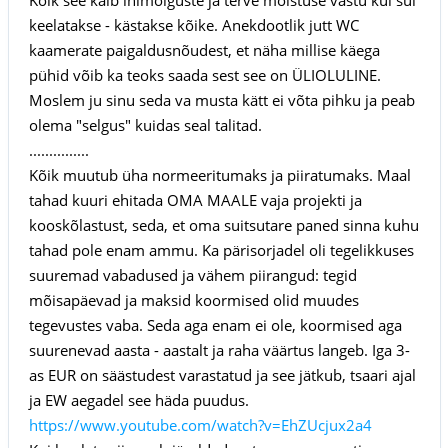
keelatakse - kästakse kõike. Anekdootlik jutt WC
kaamerate paigaldusnõudest, et näha millise käega
pühid võib ka teoks saada sest see on ÜLIOLULINE.
Moslem ju sinu seda va musta kätt ei võta pihku ja peab
olema "selgus" kuidas seal talitad.
...............
Kõik muutub üha normeeritumaks ja piiratumaks. Maal
tahad kuuri ehitada OMA MAALE vaja projekti ja
kooskõlastust, seda, et oma suitsutare paned sinna kuhu
tahad pole enam ammu. Ka pärisorjadel oli tegelikkuses
suuremad vabadused ja vähem piirangud: tegid
mõisapäevad ja maksid koormised olid muudes
tegevustes vaba. Seda aga enam ei ole, koormised aga
suurenevad aasta - aastalt ja raha väärtus langeb. Iga 3-
as EUR on säästudest varastatud ja see jätkub, tsaari ajal
ja EW aegadel see häda puudus.
https://www.youtube.com/watch?v=EhZUcjux2a4