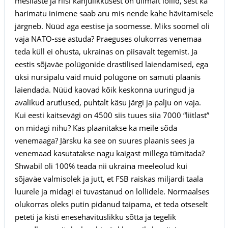
mesilaste ja riisi kahjulikkusest on ülimalt lollid, sest ka
harimatu inimene saab aru mis nende kahe hävitamisele
järgneb. Nüüd aga eestise ja soomesse. Miks soomel oli
vaja NATO-sse astuda? Praeguses olukorras venemaa
teda küll ei ohusta, ukrainas on piisavalt tegemist. Ja
eestis sõjaväe polügonide drastilised laiendamised, ega
üksi nursipalu vaid muid polügone on samuti plaanis
laiendada. Nüüd kaovad kõik keskonna uuringud ja
avalikud arutlused, puhtalt käsu järgi ja palju on vaja.
Kui eesti kaitsevägi on 4500 siis tuues siia 7000 “liitlast”
on midagi nihu? Kas plaanitakse ka meile sõda
venemaaga? Järsku ka see on suures plaanis sees ja
venemaad kasutatakse nagu kaigast millega tümitada?
Shwabil oli 100% teada nii ukraina meeleolud kui
sõjaväe valmisolek ja jutt, et FSB raiskas miljardi taala
luurele ja midagi ei tuvastanud on lollidele. Normaalses
olukorras oleks putin pidanud taipama, et teda otseselt
peteti ja kisti enesehävituslikku sõtta ja tegelik