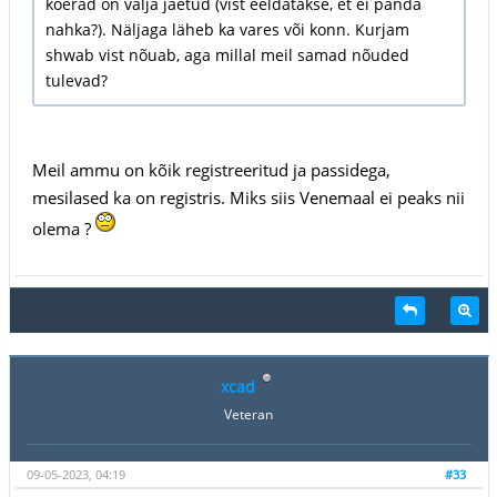
koerad on välja jäetud (vist eeldatakse, et ei panda
nahka?). Näljaga läheb ka vares või konn. Kurjam
shwab vist nõuab, aga millal meil samad nõuded
tulevad?
Meil ammu on kõik registreeritud ja passidega,
mesilased ka on registris. Miks siis Venemaal ei peaks nii
olema ?
xcad
Veteran
09-05-2023, 04:19
#33