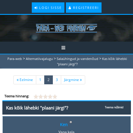
LOGI SISSE
REGISTREERI
>
>
>
Para-web
Alternatiivajalugu
Salaühingud ja vandenõud
Kas kõik lähebki
"plaani järgi"?
(current)
Eelmine
1
2
3
Järgmine
Teema hinnang:
Kas kõik lähebki "plaani järgi"?
Teema režiimid
Ken
Vana kala