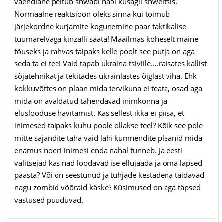
vaendlane peitub shwabi näol kusagil shweitsis.
Normaalne reaktsioon oleks sinna kui toimub
järjekordne kurjamite kogunemine paar taktikalise
tuumarelvaga kinzalli saata! Maailmas koheselt maine
tõuseks ja rahvas taipaks kelle poolt see putja on aga
seda ta ei tee! Vaid tapab ukraina tsiviile….raisates kallist
sõjatehnikat ja tekitades ukrainlastes õiglast viha. Ehk
kokkuvõttes on plaan mida tervikuna ei teata, osad aga
mida on avaldatud tähendavad inimkonna ja
eluslooduse hävitamist. Kas sellest ikka ei piisa, et
inimesed taipaks kuhu poole ollakse teel? Kõik see pole
mitte sajandite taha vaid lähi kümnendite plaanid mida
enamus noori inimesi enda nahal tunneb. Ja eesti
valitsejad kas nad loodavad ise ellujääda ja oma lapsed
päästa? Või on seestunud ja tühjade kestadena täidavad
nagu zombid võõraid käske? Küsimused on aga täpsed
vastused puuduvad.