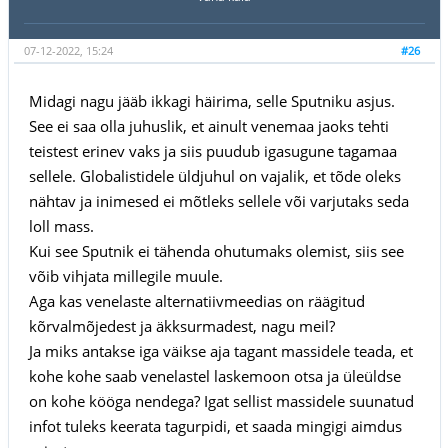
07-12-2022, 15:24
#26
Midagi nagu jääb ikkagi häirima, selle Sputniku asjus.
See ei saa olla juhuslik, et ainult venemaa jaoks tehti
teistest erinev vaks ja siis puudub igasugune tagamaa
sellele. Globalistidele üldjuhul on vajalik, et tõde oleks
nähtav ja inimesed ei mõtleks sellele või varjutaks seda
loll mass.
Kui see Sputnik ei tähenda ohutumaks olemist, siis see
võib vihjata millegile muule.
Aga kas venelaste alternatiivmeedias on räägitud
kõrvalmõjedest ja äkksurmadest, nagu meil?
Ja miks antakse iga väikse aja tagant massidele teada, et
kohe kohe saab venelastel laskemoon otsa ja üleüldse
on kohe kööga nendega? Igat sellist massidele suunatud
infot tuleks keerata tagurpidi, et saada mingigi aimdus