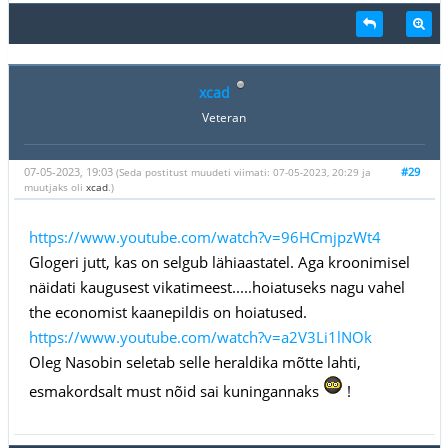
xcad
Veteran
07-05-2023, 19:03
#29
(Seda postitust muudeti viimati: 07-05-2023, 20:29 ja
muutjaks oli
xcad
.)
https://www.youtube.com/watch?v=96HCmjpzWt4
Glogeri jutt, kas on selgub lähiaastatel. Aga kroonimisel
näidati kaugusest vikatimeest.....hoiatuseks nagu vahel
the economist kaanepildis on hoiatused.
https://www.youtube.com/watch?v=a2V3Li1lNOk
Oleg Nasobin seletab selle heraldika mõtte lahti,
esmakordsalt must nõid sai kuningannaks
!