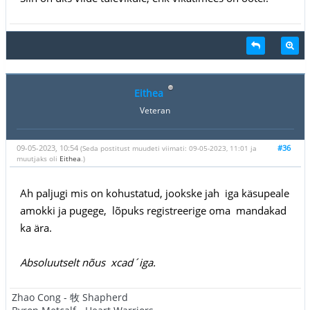
Eithea
Veteran
09-05-2023, 10:54
#36
(Seda postitust muudeti viimati: 09-05-2023, 11:01 ja
muutjaks oli
Eithea
.)
Ah paljugi mis on kohustatud, jookske jah iga käsupeale
amokki ja pugege, lõpuks registreerige oma mandakad
ka ära.
Absoluutselt nõus xcad´iga.
Zhao Cong - 牧 Shapherd