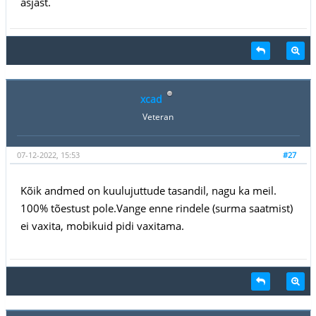
asjast.
xcad
Veteran
07-12-2022, 15:53
#27
Kõik andmed on kuulujuttude tasandil, nagu ka meil.
100% tõestust pole.Vange enne rindele (surma saatmist)
ei vaxita, mobikuid pidi vaxitama.