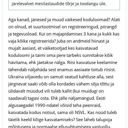
järelevalvet mesilastaudide tõrje ja toodangu üle.
Aga kanad, jänesed ja muud väikesed koduloomad? Alati
on olnud, et suurtootmisel on registreeringud, piirangd
ja tegevusload. Kui on majapidamises 3 kana ja kukk kas
vaja kõike registreerida? Juba on andmeid hiinast ja
mujalt aasiast, et väiketootjad kes kasvatavad
koduloomi ja taimi oma pere tarbeks sunnitakse kõik
hävitama, ehk jäetakse nälga. Riisi kasvatuse keelamine
tähendab näljahäda sest enamus aasiaate toitub riisist.
Ukraina viljavedu on samuti seatud kahtluse alla, sest
järgnevat saaki võib olla kordades vähem sõja tõttu ja
ülidavalt müüdud vili tuleb kallit (kui muidugi on
saadaval) tagasi osta. Ehk jälle näljamängud. Eesti
algusaegadel 1990-ndatel võisid teha peenraid,
kasvatada kodus notsut, sama oli NSVL. Kas nüüd tuleb
täielik keeld kõige kasvatamiseks? See läheb talupoja
mõistusega ja normaalse ellusuhtumisega vastuollu.