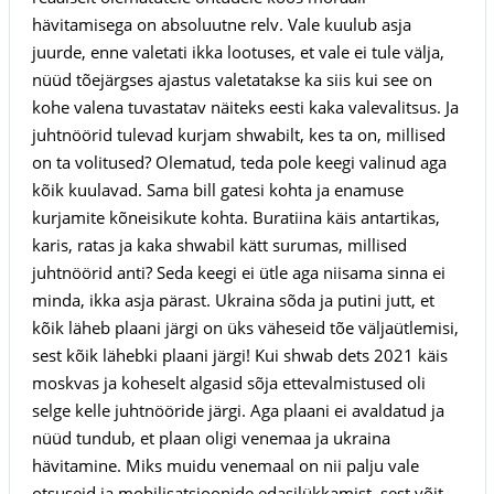
hävitamisega on absoluutne relv. Vale kuulub asja
juurde, enne valetati ikka lootuses, et vale ei tule välja,
nüüd tõejärgses ajastus valetatakse ka siis kui see on
kohe valena tuvastatav näiteks eesti kaka valevalitsus. Ja
juhtnöörid tulevad kurjam shwabilt, kes ta on, millised
on ta volitused? Olematud, teda pole keegi valinud aga
kõik kuulavad. Sama bill gatesi kohta ja enamuse
kurjamite kõneisikute kohta. Buratiina käis antartikas,
karis, ratas ja kaka shwabil kätt surumas, millised
juhtnöörid anti? Seda keegi ei ütle aga niisama sinna ei
minda, ikka asja pärast. Ukraina sõda ja putini jutt, et
kõik läheb plaani järgi on üks väheseid tõe väljaütlemisi,
sest kõik lähebki plaani järgi! Kui shwab dets 2021 käis
moskvas ja koheselt algasid sõja ettevalmistused oli
selge kelle juhtnööride järgi. Aga plaani ei avaldatud ja
nüüd tundub, et plaan oligi venemaa ja ukraina
hävitamine. Miks muidu venemaal on nii palju vale
otsuseid ja mobilisatsioonide edasilükkamist, sest võit