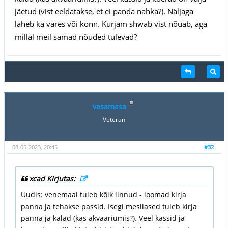
jäetud (vist eeldatakse, et ei panda nahka?). Näljaga
läheb ka vares või konn. Kurjam shwab vist nõuab, aga
millal meil samad nõuded tulevad?
vasamasa
Veteran
08-05-2023, 20:45
#32
xcad Kirjutas:
Uudis: venemaal tuleb kõik linnud - loomad kirja
panna ja tehakse passid. Isegi mesilased tuleb kirja
panna ja kalad (kas akvaariumis?). Veel kassid ja