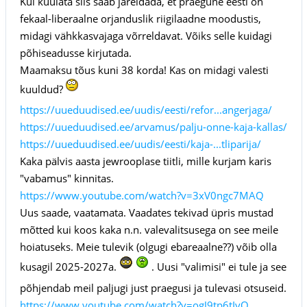
Kui kuulata siis saab järeldada, et praegune eesti on
fekaal-liberaalne orjanduslik riigilaadne moodustis,
midagi vähkkasvajaga võrreldavat. Võiks selle kuidagi
põhiseadusse kirjutada.
Maamaksu tõus kuni 38 korda! Kas on midagi valesti
kuuldud?
https://uueduudised.ee/uudis/eesti/refor...angerjaga/
https://uueduudised.ee/arvamus/palju-onne-kaja-kallas/
https://uueduudised.ee/uudis/eesti/kaja-...tliparija/
Kaka pälvis aasta jewrooplase tiitli, mille kurjam karis
"vabamus" kinnitas.
https://www.youtube.com/watch?v=3xV0ngc7MAQ
Uus saade, vaatamata. Vaadates tekivad üpris mustad
mõtted kui koos kaka n.n. valevalitsusega on see meile
hoiatuseks. Meie tulevik (olgugi ebareaalne??) võib olla
kusagil 2025-2027a.
. Uusi "valimisi" ei tule ja see
põhjendab meil paljugi just praegusi ja tulevasi otsuseid.
https://www.youtube.com/watch?v=ogJ9tp6tIyQ