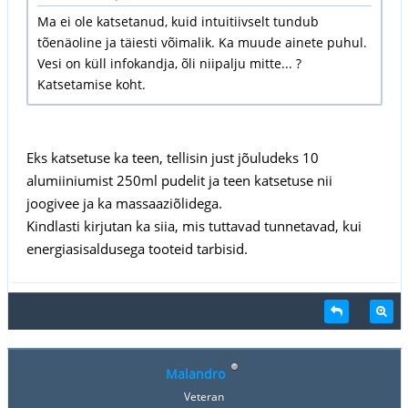
Ma ei ole katsetanud, kuid intuitiivselt tundub
tõenäoline ja täiesti võimalik. Ka muude ainete puhul.
Vesi on küll infokandja, õli niipalju mitte... ?
Katsetamise koht.
Eks katsetuse ka teen, tellisin just jõuludeks 10
alumiiniumist 250ml pudelit ja teen katsetuse nii
joogivee ja ka massaaziõlidega.
Kindlasti kirjutan ka siia, mis tuttavad tunnetavad, kui
energiasisaldusega tooteid tarbisid.
Malandro
Veteran