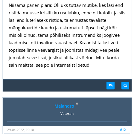
Niisama panen plära: Oli üks tuttav mutike, kes lasi end
ristida muusse kristlikku usulahku, enne oli katolik ja siis
lasi end luterlaseks ristida, ta ennustas tavaliste
mängukaartide kaudu ja uskumatult täpselt nägi kõik
mis oli olnud, tema põhiliseks instrumendiks joogivee
laadimisel oli tavaline rauast nael. Kraanist ta lasi vett
topsisse linna veevärgist ja joonistas midagi vee peale,
jumalahea vesi sai, justkui allikast võetud. Mitu korda
sain maitsta, see pole internetist loetud.
Malandro
Veteran
29-04-2022, 19:10
#12