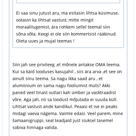
Ei saa sinu jutust aru, ma esitasin lihtsa küsimuse,
ootasin ka lihtsat vastust, mitte mingit
moraalilugemist, ära rohkem sellel teemal siin
sõna võta. Keegi ei ole siin kommertsist rääkinud.
Oleta uues ja mujal teemas !
Siin jah see privileeg ,et mõnele antakse OMA teema.
Kui sa käid looduses kasujahil , siis ära arva ,et see on
ainult sinu teema. Sa nagu ikka saad aru , et
alumiinium on sama nagu fooliumist müts? Äkki
paned veel tinast vutlari kah ümber ja vasktraadist
võre. Aga jah, nii sa loodust mõjutada ei suuda küll.
Lihtsat vastust ande kandikul. Peaasi et ise ei peaks
midagi vaeva nägema. Vaimle edasi. Veel parem, mine
šamaanigruppi, seal teadjaid just siuksel tasemel
sobiva hinnaga valida.