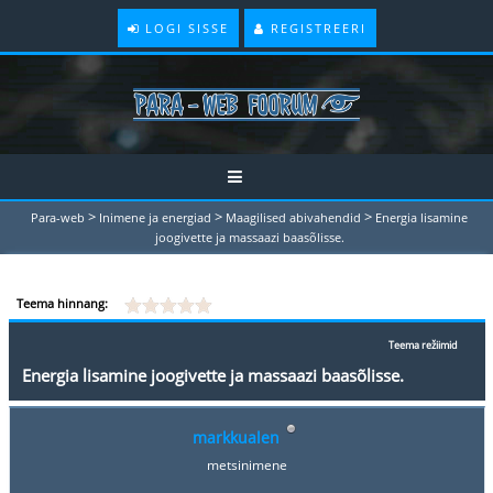
LOGI SISSE
REGISTREERI
>
>
>
Para-web
Inimene ja energiad
Maagilised abivahendid
Energia lisamine
joogivette ja massaazi baasõlisse.
Teema hinnang:
Teema režiimid
Energia lisamine joogivette ja massaazi baasõlisse.
markkualen
metsinimene