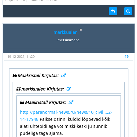
markkualen
metsinimene
19-12-2021, 11:20
#9
Maakristall Kirjutas:
markkualen Kirjutas:
Maakristall Kirjutas:
http://paranormal-news.ru/news/10_civili...2-
14-17948
Päikse dzinni kuldid lõppevad kõik
alati ühtepidi aga vot miski-keski ju sunnib
pudeliga taga ajama.