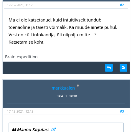
17-12-2021, 11:53
#2
Ma ei ole katsetanud, kuid intuitiivselt tundub
tõenäoline ja täiesti võimalik. Ka muude ainete puhul.
Vesi on küll infokandja, õli niipalju mitte... ?
Katsetamise koht.
Brain expedition.
markkualen
metsinimene
17-12-2021, 12:12
#3
Mannu Kirjutas: