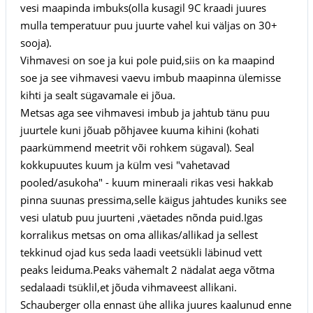
vesi maapinda imbuks
(olla kusagil 9C kraadi juures
mulla temperatuur puu juurte vahel kui väljas on 30+
sooja).
Vihmavesi on soe ja kui pole puid,siis on ka maapind
soe ja see vihmavesi vaevu imbub maapinna
ülemisse
kihti ja sealt s
ügavamale ei j
õua.
Metsas aga see vihmavesi imbub ja jahtub tänu puu
juurtele kuni j
õuab p
õhjavee kuuma kihini (kohati
paark
ümmend meetrit v
õi rohkem
s
ügaval
). Seal
kokkupuutes kuum ja k
ülm vesi "vahetavad
pooled/asukoha" - kuum mineraali rikas vesi hakkab
pinna suunas pressima,selle k
äigus jahtudes kuniks see
vesi ulatub puu juurteni ,v
äetades n
õnda puid.Igas
korralikus metsas on oma allikas/allikad ja sellest
tekkinud ojad kus seda laadi veets
ükli l
äbinud vett
peaks leiduma.
Peaks v
ähemalt 2 n
ädalat aega v
õtma
sedalaadi ts
üklil
,et j
õuda vihmaveest allikani.
Schauberger olla ennast
ühe allika juures kaalunud enne