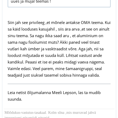
uues ja mujal teemas !
Siin jah see privileeg ,et mõnele antakse OMA teema. Kui
sa käid looduses kasujahil , siis ära arva ,et see on ainult
sinu teema. Sa nagu ikka saad aru , et alumiinium on
sama nagu fooliumist müts? Äkki paned veel tinast
vutlari kah ümber ja vasktraadist võre. Aga jah, nii sa
loodust mõjutada ei suuda küll. Lihtsat vastust ande
kandikul. Peaasi et ise ei peaks midagi vaeva nägema.
Vaimle edasi. Veel parem, mine šamaanigruppi, seal
teadjaid just siuksel tasemel sobiva hinnaga valida.
Leia netist õlijumalanna Meeli Lepson, las ta mudib
suunda.
Mõõdukus-vastutus-tasakaal. Kolm sõna ,mis murravad jahvä
impeeriumi püramiidi pitserid.