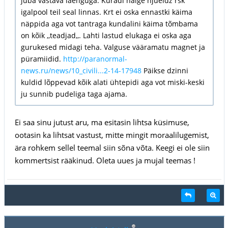
juba vastava laenguga. Kuradi haige njueidz rsk
igalpool teil seal linnas. Krt ei oska ennastki käima
näppida aga vot tantraga kundalini käima tõmbama
on kõik ,,teadjad,,. Lahti lastud elukaga ei oska aga
gurukesed midagi teha. Valguse vääramatu magnet ja
püramiidid.
http://paranormal-
news.ru/news/10_civili...2-14-17948
Päikse dzinni
kuldid lõppevad kõik alati ühtepidi aga vot miski-keski
ju sunnib pudeliga taga ajama.
Ei saa sinu jutust aru, ma esitasin lihtsa küsimuse,
ootasin ka lihtsat vastust, mitte mingit moraalilugemist,
ära rohkem sellel teemal siin sõna võta. Keegi ei ole siin
kommertsist rääkinud. Oleta uues ja mujal teemas !