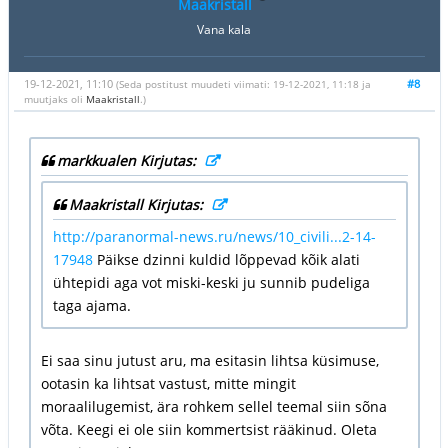
Maakristall
Vana kala
19-12-2021, 11:10
#8
(Seda postitust muudeti viimati: 19-12-2021, 11:18 ja
muutjaks oli
Maakristall
.)
markkualen Kirjutas:
Maakristall Kirjutas:
http://paranormal-news.ru/news/10_civili...2-14-
17948
Päikse dzinni kuldid lõppevad kõik alati
ühtepidi aga vot miski-keski ju sunnib pudeliga
taga ajama.
Ei saa sinu jutust aru, ma esitasin lihtsa küsimuse,
ootasin ka lihtsat vastust, mitte mingit
moraalilugemist, ära rohkem sellel teemal siin sõna
võta. Keegi ei ole siin kommertsist rääkinud. Oleta