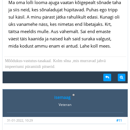
Ma oma lolli looma ajuga vaatan kõigepealt sõnade taha
ja siis neid, kes sõnaladujat hüpitavad. Puhas ego tripp
sul käsil. A minu pärast jätka rahulikult edasi. Kunagi oli
üks vanamehe näss, kes nimetas end libetajaks. Krt,
täitsa meeldis mulle. Aus vähemalt. Sai end emaste
väest täis kaanida ja naised kah said suraka valgust,
mida kodust ammu enam ei antud. Lahe koll mees.
Mõõdukus-vastutus-tasakaal. Kolm sõna ,mis murravad jahvä
impeeriumi püramiidi pitserid.
isemaag
Veteran
31-01-2022, 10:29
#11