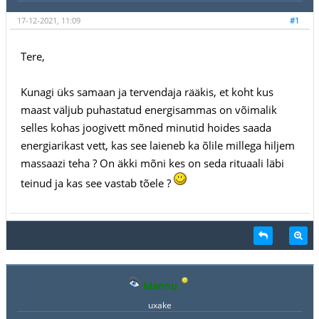
17-12-2021, 11:09
#1
Tere,
Kunagi üks samaan ja tervendaja rääkis, et koht kus
maast väljub puhastatud energisammas on võimalik
selles kohas joogivett mõned minutid hoides saada
energiarikast vett, kas see laieneb ka õlile millega hiljem
massaazi teha ? On äkki mõni kes on seda rituaali läbi
teinud ja kas see vastab tõele ?
Mannu
uxake