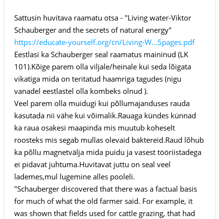
Sattusin huvitava raamatu otsa - "Living water-Viktor
Schauberger and the secrets of natural energy"
https://educate-yourself.org/cn/Living-W...5pages.pdf
Eestlasi ka Schauberger seal raamatus maininud (LK
101).Kõige parem olla viljale/heinale kui seda lõigata
vikatiga mida on teritatud haamriga tagudes (nigu
vanadel eestlastel olla kombeks olnud ).
Veel parem olla muidugi kui põllumajanduses rauda
kasutada nii vähe kui võimalik.Rauaga kündes künnad
ka raua osakesi maapinda mis muutub koheselt
roosteks mis segab mullas olevaid baktereid.Raud lõhub
ka põllu magnetvälja mida puidu ja vasest tööriistadega
ei pidavat juhtuma.Huvitavat juttu on seal veel
lademes,mul lugemine alles pooleli.
"Schauberger discovered that there was a factual basis
for much of what the old farmer said. For example, it
was shown that fields used for cattle grazing, that had