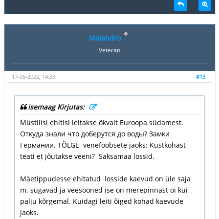
Malandro
Veteran
17-05-2022, 14:33
#13
isemaag Kirjutas:
Müstilisi ehitisi leitakse õkvalt Euroopa südamest.
Откуда знали что доберутся до воды? Замки
Германии. TÕLGE venefoobsete jaoks: Kustkohast
teati et jõutakse veeni? Saksamaa lossid.
Mäetippudesse ehitatud losside kaevud on üle saja
m. sügavad ja veesooned ise on merepinnast oi kui
palju kõrgemal. Kuidagi leiti õiged kohad kaevude
jaoks.