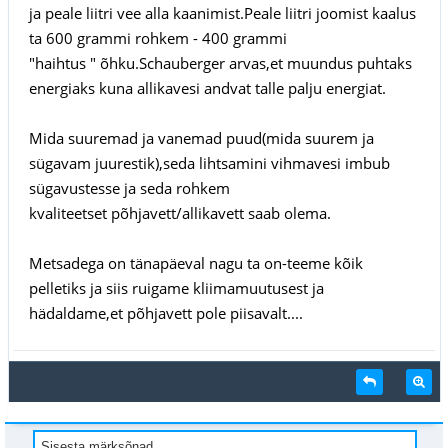
ja peale liitri vee alla kaanimist.Peale liitri joomist kaalus
ta 600 grammi rohkem - 400 grammi
"haihtus "
õhku.Schauberger arvas,et muundus puhtaks
energiaks kuna allikavesi andvat talle palju energiat.
Mida suuremad ja vanemad puud(mida suurem ja
s
ügavam juurestik
),seda lihtsamini vihmavesi imbub
s
ügavustesse ja seda
rohkem
kvaliteetset p
õhjavett/allikavett saab olema.
Metsadega on t
änap
äeval nagu ta on-teeme k
õik
pelletiks ja siis ruigame kliimamuutusest ja
h
ädaldame,et p
õhjavett pole piisavalt...
.