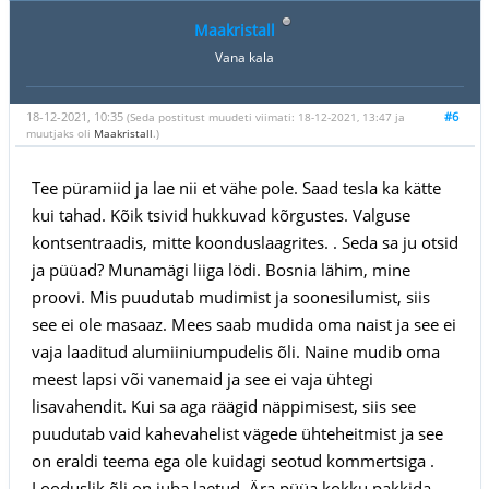
Maakristall
Vana kala
18-12-2021, 10:35
#6
(Seda postitust muudeti viimati: 18-12-2021, 13:47 ja
muutjaks oli
Maakristall
.)
Tee püramiid ja lae nii et vähe pole. Saad tesla ka kätte
kui tahad. Kõik tsivid hukkuvad kõrgustes. Valguse
kontsentraadis, mitte koonduslaagrites. . Seda sa ju otsid
ja püüad? Munamägi liiga lödi. Bosnia lähim, mine
proovi. Mis puudutab mudimist ja soonesilumist, siis
see ei ole masaaz. Mees saab mudida oma naist ja see ei
vaja laaditud alumiiniumpudelis õli. Naine mudib oma
meest lapsi või vanemaid ja see ei vaja ühtegi
lisavahendit. Kui sa aga räägid näppimisest, siis see
puudutab vaid kahevahelist vägede ühteheitmist ja see
on eraldi teema ega ole kuidagi seotud kommertsiga .
Looduslik õli on juba laetud. Ära püüa kokku pakkida