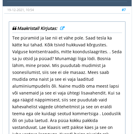
19-12-2021, 10:54
#7
Maakristall Kirjutas:
Tee püramiid ja lae nii et vähe pole. Saad tesla ka
kätte kui tahad. Kõik tsivid hukkuvad kõrgustes.
Valguse kontsentraadis, mitte koonduslaagrites. . Seda
sa ju otsid ja püüad? Munamägi liiga lödi. Bosnia
lähim, mine proovi. Mis puudutab mudimist ja
soonesilumist, siis see ei ole masaaz. Mees saab
mudida oma naist ja see ei vaja laaditud
alumiiniumpudelis õli. Naine mudib oma meest lapsi
või vanemaid ja see ei vaja ühtegi lisavahendit. Kui sa
aga räägid näppimisest, siis see puudutab vaid
kahevahelist vägede ühteheitmist ja see on eraldi
teema ega ole kuidagi seotud kommertsiga . Looduslik
õli on juba laetud. Ära püüa kokku pakkida
vastanduvat. Lae klaasis vett päikse käes ja see on