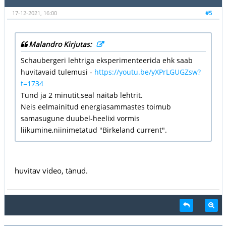
17-12-2021, 16:00
#5
Malandro Kirjutas:
Schaubergeri lehtriga eksperimenteerida ehk saab
huvitavaid tulemusi -
https://youtu.be/yXPrLGUGZsw?
t=1734
Tund ja 2 minutit,seal näitab lehtrit.
Neis eelmainitud energiasammastes toimub
samasugune duubel-heelixi vormis
liikumine,niinimetatud "Birkeland current".
huvitav video, tänud.