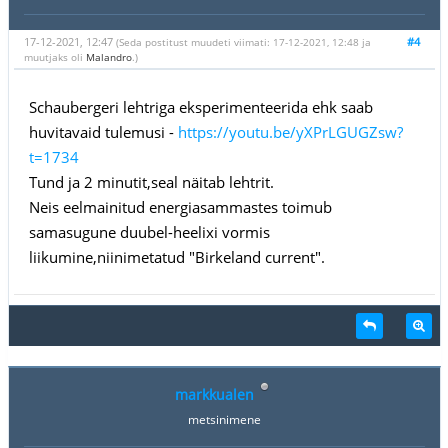
17-12-2021, 12:47
#4
(Seda postitust muudeti viimati: 17-12-2021, 12:48 ja
muutjaks oli
Malandro
.)
Schaubergeri lehtriga eksperimenteerida ehk saab
huvitavaid tulemusi -
https://youtu.be/yXPrLGUGZsw?
t=1734
Tund ja 2 minutit,seal näitab lehtrit.
Neis eelmainitud energiasammastes toimub
samasugune duubel-heelixi vormis
liikumine,niinimetatud "Birkeland current".
markkualen
metsinimene