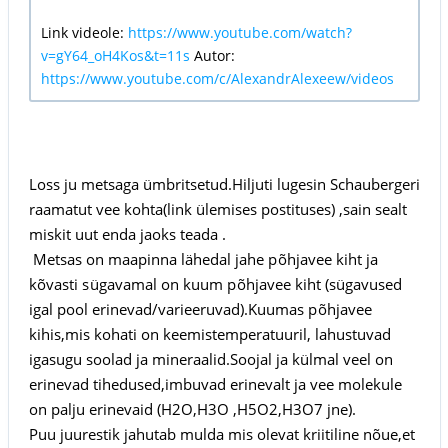
Link videole:
https://www.youtube.com/watch?
v=gY64_oH4Kos&t=11s
Autor:
https://www.youtube.com/c/AlexandrAlexeew/videos
Loss ju metsaga ümbritsetud.Hiljuti lugesin Schaubergeri
raamatut vee kohta(link ülemises postituses) ,sain sealt
miskit uut enda jaoks teada .
Metsas on maapinna lähedal jahe p
õhjavee kiht ja
õ
kõvasti s
ügavamal on kuum p
õhjavee kiht (s
ügavused
ü
õ
igal pool erinevad/varieeruvad
).Kuumas p
õhjavee
õ
kihis,mis kohati on keemistemperatuuril, lahustuvad
igasugu soolad ja mineraalid.
Soojal ja k
ülmal veel on
erinevad tihedused,imbuvad erinevalt ja vee molekule
on palju erinevaid (H2O,H3O ,H5O2,H3O7 jne).
Puu juurestik jahutab mulda mis olevat kriitiline n
õue,et