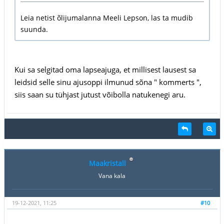
Leia netist õlijumalanna Meeli Lepson, las ta mudib
suunda.
Kui sa selgitad oma lapseajuga, et millisest lausest sa
leidsid selle sinu ajusoppi ilmunud sõna " kommerts ",
siis saan su tühjast jutust võibolla natukenegi aru.
Maakristall
Vana kala
19-12-2021, 11:25
#10