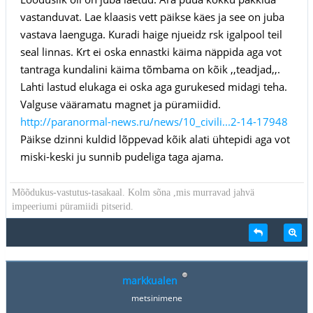
vastanduvat. Lae klaasis vett päikse käes ja see on juba
vastava laenguga. Kuradi haige njueidz rsk igalpool teil
seal linnas. Krt ei oska ennastki käima näppida aga vot
tantraga kundalini käima tõmbama on kõik ,,teadjad,,.
Lahti lastud elukaga ei oska aga gurukesed midagi teha.
Valguse vääramatu magnet ja püramiidid.
http://paranormal-news.ru/news/10_civili...2-14-17948
Päikse dzinni kuldid lõppevad kõik alati ühtepidi aga vot
miski-keski ju sunnib pudeliga taga ajama.
Mõõdukus-vastutus-tasakaal. Kolm sõna ,mis murravad jahvä
impeeriumi püramiidi pitserid.
markkualen
metsinimene