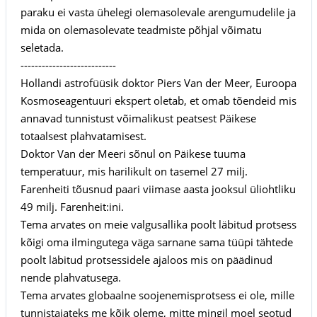
paraku ei vasta ühelegi olemasolevale arengumudelile ja
mida on olemasolevate teadmiste põhjal võimatu
seletada.
---------------------------
Hollandi astrofüüsik doktor Piers Van der Meer, Euroopa
Kosmoseagentuuri ekspert oletab, et omab tõendeid mis
annavad tunnistust võimalikust peatsest Päikese
totaalsest plahvatamisest.
Doktor Van der Meeri sõnul on Päikese tuuma
temperatuur, mis harilikult on tasemel 27 milj.
Farenheiti tõusnud paari viimase aasta jooksul üliohtliku
49 milj. Farenheit:ini.
Tema arvates on meie valgusallika poolt läbitud protsess
kõigi oma ilmingutega väga sarnane sama tüüpi tähtede
poolt läbitud protsessidele ajaloos mis on päädinud
nende plahvatusega.
Tema arvates globaalne soojenemisprotsess ei ole, mille
tunnistajateks me kõik oleme, mitte mingil moel seotud