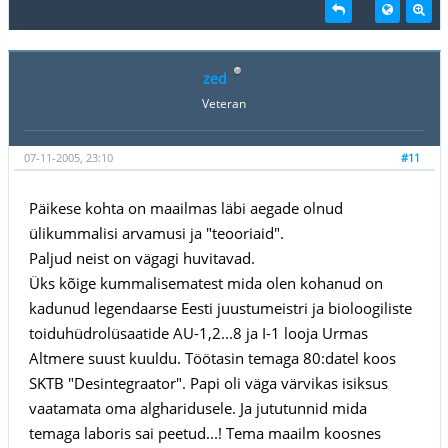
zed
Veteran
07-11-2005, 23:10
#11
Päikese kohta on maailmas läbi aegade olnud
ülikummalisi arvamusi ja "teooriaid".
Paljud neist on vägagi huvitavad.
Üks kõige kummalisematest mida olen kohanud on
kadunud legendaarse Eesti juustumeistri ja bioloogiliste
toiduhüdrolüsaatide AU-1,2...8 ja I-1 looja Urmas
Altmere suust kuuldu. Töötasin temaga 80:datel koos
SKTB "Desintegraator". Papi oli väga värvikas isiksus
vaatamata oma algharidusele. Ja jututunnid mida
temaga laboris sai peetud...! Tema maailm koosnes