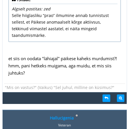
Algselt postitas: zed
Selle hiiglasliku “prao” ilmumine annab tunnistust
sellest, et Päikese anomaalselt kõrge aktiivsus,
tekkinud viimastel aastatel, ei näita mingeid
taandumismärke.
et siis on oodata "lähiajal" päikese kaheks murdumist?!
hmm, pani hetkeks muigama, aga muidu, et mis siis
juhtuks?
"Mis on vastus?" (Vaikus) "Sel juhul, milline on küsimus?"
Hallucigenia
Veteran