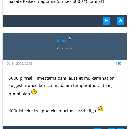
hakata Päikest näppima (umbes 6000 °C pinnal)!
loom
Vana kala
07-11-2005, 22:05
#10
6000 pinnal... imestama pani lausa et mu kaminas on
kõigest mõned korrad madalam temperatuur... tean,
rumal olen
Küünlaleeke kyll pooleks murtud... zzziletiga.