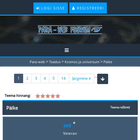
LOGI SISSE
REGISTREERI
>
>
>
Para-web
Teadus
Kosmos ja universum
Päike
...
(current)
1
2
3
4
5
14
Järgmine
Teema hinnang:
Päike
Teema režiimid
zed
Veteran