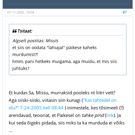
07-11-2005, 19:04
#7
Tsitaat:
Algselt postitas: MissIs
et siis on oodata "lähiajal" päikese kaheks
murdumist?!
hmm, pani hetkeks muigama, aga muidu, et mis siis
juhtuks?
Et kuidas Sa, Missu, murraksid pooleks nt liitri vett?
Aga siiski-siiski, viitasin siin kunagi (
"Kas tähtedel on
elu?" 7-24-2005 kell 08:44
) inimestele, kes tõsimeeli (?)
arendavad, teooriat, et Päikesel on
tahke pind
(
link
). Ja
kui seda õigeks pidada, siis miks ta ka murduda ei võiks
...