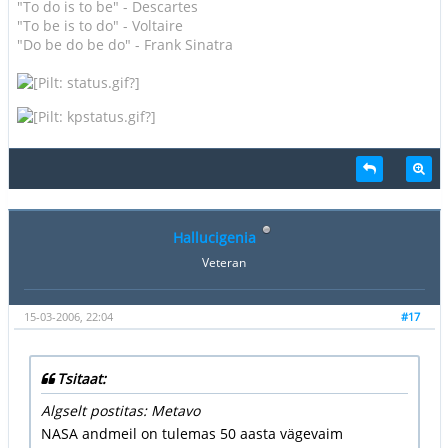
"To do is to be" - Descartes
"To be is to do" - Voltaire
"Do be do be do" - Frank Sinatra
Hallucigenia
Veteran
15-03-2006, 22:04
#17
Tsitaat:
Algselt postitas: Metavo
NASA andmeil on tulemas 50 aasta vägevaim