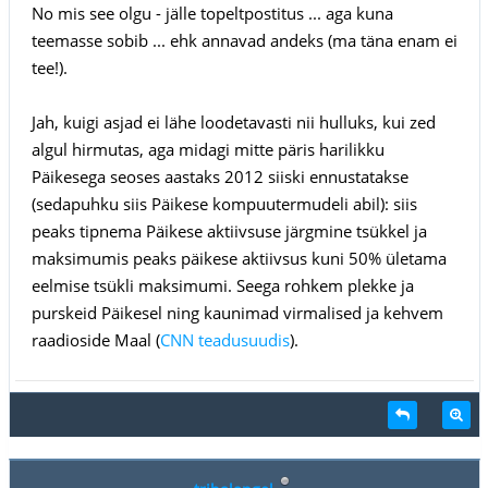
No mis see olgu - jälle topeltpostitus ... aga kuna
teemasse sobib ... ehk annavad andeks (ma täna enam ei
tee!).
Jah, kuigi asjad ei lähe loodetavasti nii hulluks, kui zed
algul hirmutas, aga midagi mitte päris harilikku
Päikesega seoses aastaks 2012 siiski ennustatakse
(sedapuhku siis Päikese kompuutermudeli abil): siis
peaks tipnema Päikese aktiivsuse järgmine tsükkel ja
maksimumis peaks päikese aktiivsus kuni 50% ületama
eelmise tsükli maksimumi. Seega rohkem plekke ja
purskeid Päikesel ning kaunimad virmalised ja kehvem
raadioside Maal (
CNN teadusuudis
).