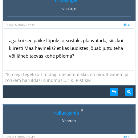
tribalangel
unistaja
08-03-2006, 00:32
#14
aga kui see päike lõpuks otsustaks plahvatada, siis kui
kiiresti Maa hävineks? et kas uudistes jõuab juttu teha
või läheb taevas kohe põlema?
"Ei olegi tegelikult midagi üleloomulikku, on ainult vähem ja
rohkem haruldasi sündmusi..." K. Ristikivi
Hallucigenia
Veteran
08-03-2006, 08:42
#15