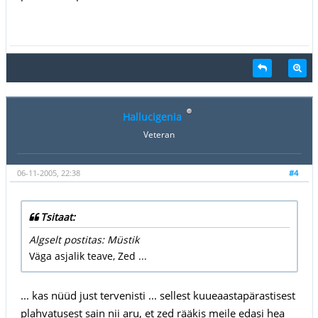
Hallucigenia
Veteran
06-11-2005, 22:38
#4
Tsitaat:
Algselt postitas: Müstik
Väga asjalik teave, Zed ...
... kas nüüd just tervenisti ... sellest kuueaastapärastisest
plahvatusest sain nii aru, et zed rääkis meile edasi hea