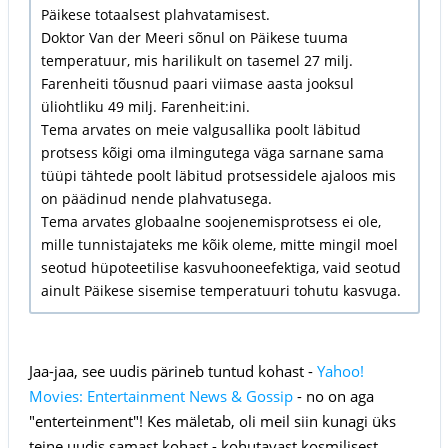
Päikese totaalsest plahvatamisest.
Doktor Van der Meeri sõnul on Päikese tuuma
temperatuur, mis harilikult on tasemel 27 milj.
Farenheiti tõusnud paari viimase aasta jooksul
üliohtliku 49 milj. Farenheit:ini.
Tema arvates on meie valgusallika poolt läbitud
protsess kõigi oma ilmingutega väga sarnane sama
tüüpi tähtede poolt läbitud protsessidele ajaloos mis
on päädinud nende plahvatusega.
Tema arvates globaalne soojenemisprotsess ei ole,
mille tunnistajateks me kõik oleme, mitte mingil moel
seotud hüpoteetilise kasvuhooneefektiga, vaid seotud
ainult Päikese sisemise temperatuuri tohutu kasvuga.
Jaa-jaa, see uudis pärineb tuntud kohast -
Yahoo!
Movies: Entertainment News & Gossip
- no on aga
"enterteinment"! Kes mäletab, oli meil siin kunagi üks
teine uudis samast kohast - kohutavast kosmilisest