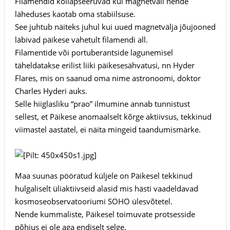
Filamendid kollapseeruvad kui magnetväli nende
läheduses kaotab oma stabiilsuse.
See juhtub näiteks juhul kui uued magnetvälja jõujooned
läbivad päikese vahetult filamendi all.
Filamentide või portuberantside lagunemisel
täheldatakse erilist liiki päikesesähvatusi, nn Hyder
Flares, mis on saanud oma nime astronoomi, doktor
Charles Hyderi auks.
Selle hiiglasliku “prao” ilmumine annab tunnistust
sellest, et Päikese anomaalselt kõrge aktiivsus, tekkinud
viimastel aastatel, ei näita mingeid taandumismärke.
Maa suunas pööratud küljele on Päikesel tekkinud
hulgaliselt üliaktiivseid alasid mis hästi vaadeldavad
kosmoseobservatooriumi SOHO ülesvõtetel.
Nende kummaliste, Päikesel toimuvate protsesside
põhjus ei ole aga endiselt selge.