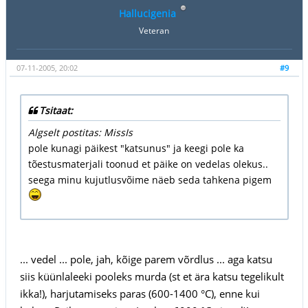
Hallucigenia
Veteran
07-11-2005, 20:02
#9
Tsitaat:
Algselt postitas: MissIs
pole kunagi päikest "katsunus" ja keegi pole ka
tõestusmaterjali toonud et päike on vedelas olekus..
seega minu kujutlusvõime näeb seda tahkena pigem
... vedel ... pole, jah, kõige parem võrdlus ... aga katsu
siis küünlaleeki pooleks murda (st et ära katsu tegelikult
ikka!), harjutamiseks paras (600-1400 °C), enne kui