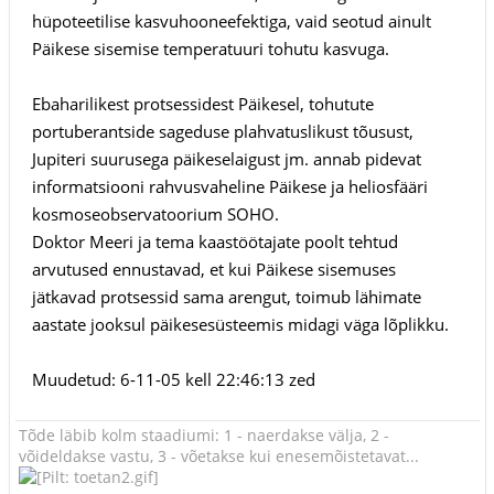
hüpoteetilise kasvuhooneefektiga, vaid seotud ainult
Päikese sisemise temperatuuri tohutu kasvuga.
Ebaharilikest protsessidest Päikesel, tohutute
portuberantside sageduse plahvatuslikust tõusust,
Jupiteri suurusega päikeselaigust jm. annab pidevat
informatsiooni rahvusvaheline Päikese ja heliosfääri
kosmoseobservatoorium SOHO.
Doktor Meeri ja tema kaastöötajate poolt tehtud
arvutused ennustavad, et kui Päikese sisemuses
jätkavad protsessid sama arengut, toimub lähimate
aastate jooksul päikesesüsteemis midagi väga lõplikku.
Muudetud: 6-11-05 kell 22:46:13 zed
Tõde läbib kolm staadiumi: 1 - naerdakse välja, 2 -
võideldakse vastu, 3 - võetakse kui enesemõistetavat...