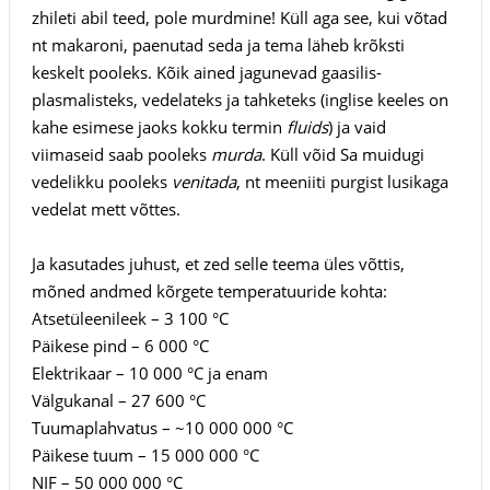
zhileti abil teed, pole murdmine! Küll aga see, kui võtad
nt makaroni, paenutad seda ja tema läheb krõksti
keskelt pooleks. Kõik ained jagunevad gaasilis-
plasmalisteks, vedelateks ja tahketeks (inglise keeles on
kahe esimese jaoks kokku termin
fluids
) ja vaid
viimaseid saab pooleks
murda
. Küll võid Sa muidugi
vedelikku pooleks
venitada
, nt meeniiti purgist lusikaga
vedelat mett võttes.
Ja kasutades juhust, et zed selle teema üles võttis,
mõned andmed kõrgete temperatuuride kohta:
Atsetüleenileek – 3 100 °C
Päikese pind – 6 000 °C
Elektrikaar – 10 000 °C ja enam
Välgukanal – 27 600 °C
Tuumaplahvatus – ~10 000 000 °C
Päikese tuum – 15 000 000 °C
NIF – 50 000 000 °C