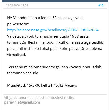
15-03-2006, 21:35
#16
NASA andmeil on tulemas 50 aasta vägevaim
päikesetorm:
http://science.nasa.gov/headlines/y2006/...list862664
Väidetavalt võib tulemus meenutada 1958 aastal
toimunut(millest mina looumlikult oma aastatega teadlik
pole), mil mehhiko kohal pidid kolm päeva järjest olema
virmalised.
Teisisõnu mina oma südamega jään kõvasti jänni...tekib
tahtmine vanduda.
Muudetud: 15-3-06 kell 21:45:42 Metavo
Vihja paranormaalsetest nähtustest meile:
paravihje@gmail.com