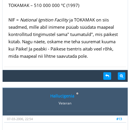
TOKAMAK – 510 000 000 °C (1997)
NIF =
National Ignition Facility
ja TOKAMAK on siis
seadmed, mille abil inimene püüab süüdata maapeal
kontrollitud tingimustel sama" tuumatuld", mis päikest
kütab. Nagu näete, oskame me teha suuremat kuuma
kui Päike! Ja peabki - Päikese tsentris aitab veel rõhk,
mida maapeal nii lihtne saavutada pole.
Hallucigenia
Veteran
07-03-2006, 22:54
#13