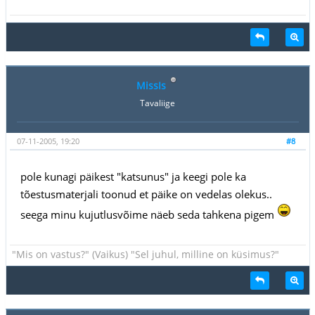
MissIs
Tavaliige
07-11-2005, 19:20
#8
pole kunagi päikest "katsunus" ja keegi pole ka
tõestusmaterjali toonud et päike on vedelas olekus..
seega minu kujutlusvõime näeb seda tahkena pigem
"Mis on vastus?" (Vaikus) "Sel juhul, milline on küsimus?"