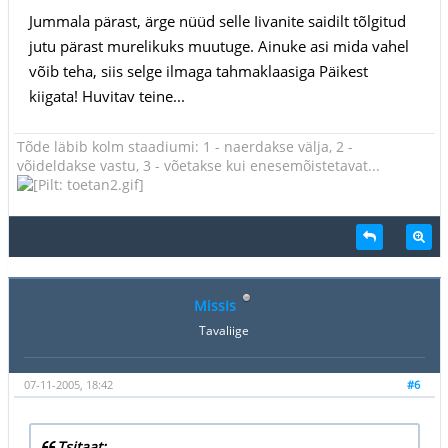
Jummala pärast, ärge nüüd selle Iivanite saidilt tõlgitud
jutu pärast murelikuks muutuge. Ainuke asi mida vahel
võib teha, siis selge ilmaga tahmaklaasiga Päikest
kiigata! Huvitav teine...
Tõde läbib kolm staadiumi: 1 - naerdakse välja, 2 -
võideldakse vastu, 3 - võetakse kui enesemõistetavat...
MissIs
Tavaliige
07-11-2005, 18:42
#6
Tsitaat: