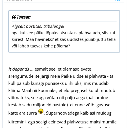
Tsitaat:
Algselt postitas: tribalangel
aga kui see päike lõpuks otsustaks plahvatada, siis kui
kiiresti Maa hävineks? et kas uudistes jõuab juttu teha
või läheb taevas kohe põlema?
It depends
... esmalt see, et olemasolevate
arengumudelite järgi meie Päike üldse ei plahvata - ta
küll paisub kunagi punaseks ülihiiuks, mis muudab
kliima Maal nii kuumaks, et elu pregusel kujul muutub
võimatuks, see aga võtab nii palju aega (paisumine
kestab sadu miljoneid aastaid), et enne võib igavuse
kätte ära surra
. Supernoovadega käib asi muidugi
kiiremini, aga sealgi eelnevad plahvatuse maksimumile