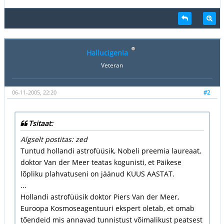
Hallucigenia
Veteran
06-11-2005, 22:20
#2
Tsitaat:
Algselt postitas: zed
Tuntud hollandi astrofüüsik, Nobeli preemia laureaat,
doktor Van der Meer teatas kogunisti, et Päikese
lõpliku plahvatuseni on jäänud KUUS AASTAT.
...
Hollandi astrofüüsik doktor Piers Van der Meer,
Euroopa Kosmoseagentuuri ekspert oletab, et omab
tõendeid mis annavad tunnistust võimalikust peatsest