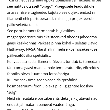
see nähtus otseselt “pragu”. Praegusele teaduslikule
arusaamisele tuginedes kujutab see objekt endast nn.
filamenti ehk portuberantsi, mis nagu projekteerub
päikeseketta taustal.
See portuberants formeerub hiiglaslikes
magnetpööristes mis eksisteerivad tihedas jahedama
gaasi keskkonnas Päikese pinna kohal – seletas David
Hathaway, NASA Marshalli nimelise kosmosekeskuse
päikesefüüsika spetsialist.
Kui vaadata seda filamenti ülevalt, tundub ta tumedam
tänu oma gaasi madalamale temperatuurile, võrreldes
fooniks oleva kuumema fotosfääriga.
Kui me saaksime seda vaadelda “profiilis”,
kosmoseruumi foonil, oleks pildil gigantne lõõskav
“sulg”.
Neid nimetatakse portuberantsideks ja kujutavad nad
endast jahmatamapanevat vaatemängu.