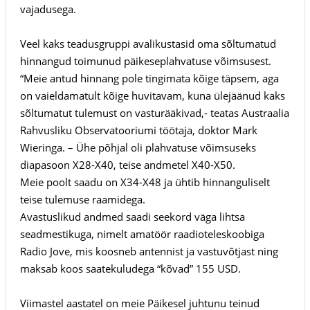
vajadusega.
Veel kaks teadusgruppi avalikustasid oma sõltumatud
hinnangud toimunud päikeseplahvatuse võimsusest.
“Meie antud hinnang pole tingimata kõige täpsem, aga
on vaieldamatult kõige huvitavam, kuna ülejäänud kaks
sõltumatut tulemust on vasturääkivad,- teatas Austraalia
Rahvusliku Observatooriumi töötaja, doktor Mark
Wieringa. – Ühe põhjal oli plahvatuse võimsuseks
diapasoon X28-X40, teise andmetel X40-X50.
Meie poolt saadu on X34-X48 ja ühtib hinnanguliselt
teise tulemuse raamidega.
Avastuslikud andmed saadi seekord väga lihtsa
seadmestikuga, nimelt amatöör raadioteleskoobiga
Radio Jove, mis koosneb antennist ja vastuvõtjast ning
maksab koos saatekuludega “kõvad” 155 USD.
Viimastel aastatel on meie Päikesel juhtunu teinud