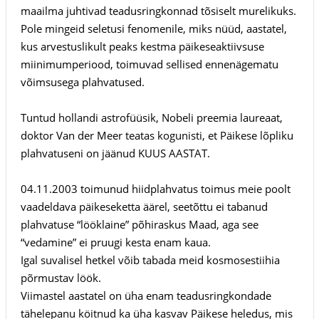
maailma juhtivad teadusringkonnad tõsiselt murelikuks.
Pole mingeid seletusi fenomenile, miks nüüd, aastatel,
kus arvestuslikult peaks kestma päikeseaktiivsuse
miinimumperiood, toimuvad sellised ennenägematu
võimsusega plahvatused.
Tuntud hollandi astrofüüsik, Nobeli preemia laureaat,
doktor Van der Meer teatas kogunisti, et Päikese lõpliku
plahvatuseni on jäänud KUUS AASTAT.
04.11.2003 toimunud hiidplahvatus toimus meie poolt
vaadeldava päikeseketta äärel, seetõttu ei tabanud
plahvatuse “lööklaine” põhiraskus Maad, aga see
“vedamine” ei pruugi kesta enam kaua.
Igal suvalisel hetkel võib tabada meid kosmosestiihia
põrmustav löök.
Viimastel aastatel on üha enam teadusringkondade
tähelepanu köitnud ka üha kasvav Päikese heledus, mis