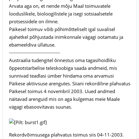
Arvata aga on, et nende mõju Maal toimuvatele
looduslikele, bioloogilistele ja isegi sotsiaalsetele
protsessidele on ilmne.
Päikesel toimuv võib põhimõtteliselt igal suvalisel
ajahetkel põhjustada inimkonnale vägagi ootamatu ja
ebameeldiva üllatuse.
---------------------------------
Austraalia tudengitel õnnestus oma tagasihoidliku
õppeotstarbelise teleskoobiga saada andmeid, mis
sunnivad teadlasi ümber hindama oma arvamusi
Päikese aktiivsuse arengutes. Siiani rekordiline plahvatus
Päikesel toimus 4 novembril 2003. Uued andmed
näitavad arenguid mis on aga kulgemas meie Maale
vägagi ebasoovitavas suunas.
Rekordvõimsusega plahvatus toimus siis 04-11-2003.