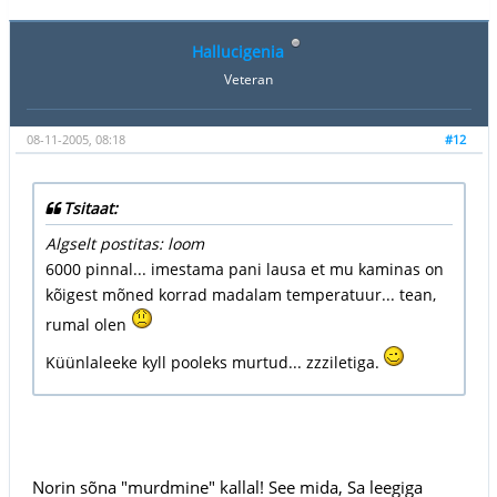
Hallucigenia
Veteran
08-11-2005, 08:18
#12
Tsitaat:
Algselt postitas: loom
6000 pinnal... imestama pani lausa et mu kaminas on
kõigest mõned korrad madalam temperatuur... tean,
rumal olen
Küünlaleeke kyll pooleks murtud... zzziletiga.
Norin sõna "murdmine" kallal! See mida, Sa leegiga