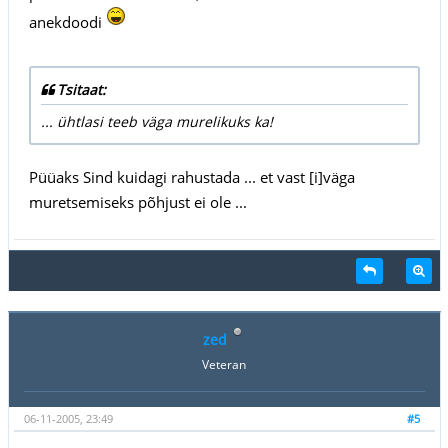
anekdoodi
Tsitaat:
... ühtlasi teeb väga murelikuks ka!
Püüaks Sind kuidagi rahustada ... et vast [i]väga
muretsemiseks põhjust ei ole ...
zed
Veteran
06-11-2005, 23:49
#5