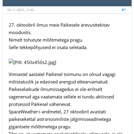
06-11-2005, 21:45
#1
27. oktoobril ilmus meie Päikesele ärevusttekitav
moodustis.
Nimelt tohutute mõõtmetega pragu.
Selle tekkepõhjuseid ei osata seletada.
Viimastel aastatel Päikesel toimunu on olnud vägagi
mõistatuslik ja edasised arengud ettearvamatud.
Päikeselaikude ilmumissagedus ei ole eriliselt
sagenenud aga vaatamata sellele ei tundu aktiivsed
protsessid Päikesel vähenevat.
SpaceWeather:i andmetel, 27 oktoobril avastati
päikesekettal astronoomiliste jälgimisseadmetega
gigantsete mõõtmetega pragu.
Tõsi on, et vaatamata apokalüptilisele välimusele, ei ole