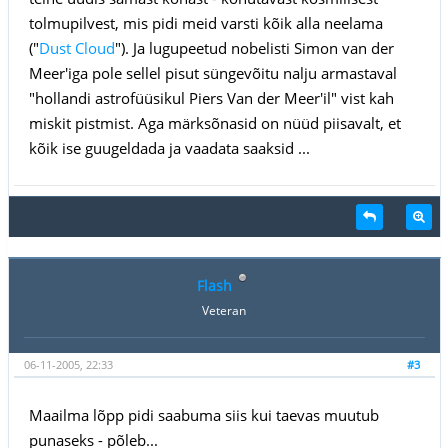
tolmupilvest, mis pidi meid varsti kõik alla neelama
("
Dust Cloud
"). Ja lugupeetud nobelisti Simon van der
Meer'iga pole sellel pisut süngevõitu nalju armastaval
"hollandi astrofüüsikul Piers Van der Meer'il" vist kah
miskit pistmist. Aga märksõnasid on nüüd piisavalt, et
kõik ise guugeldada ja vaadata saaksid ...
Flash
Veteran
06-11-2005, 22:33
#3
Maailma lõpp pidi saabuma siis kui taevas muutub
punaseks - põleb...