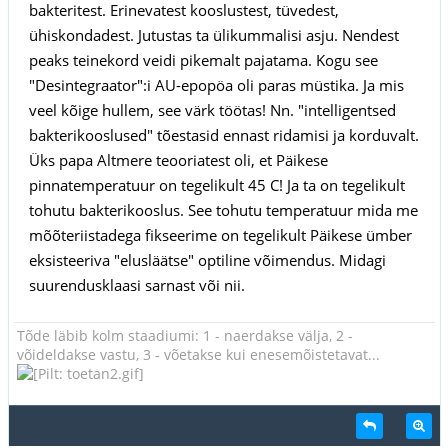
bakteritest. Erinevatest kooslustest, tüvedest,
ühiskondadest. Jutustas ta ülikummalisi asju. Nendest
peaks teinekord veidi pikemalt pajatama. Kogu see
"Desintegraator":i AU-epopöa oli paras müstika. Ja mis
veel kõige hullem, see värk töötas! Nn. "intelligentsed
bakterikooslused" tõestasid ennast ridamisi ja korduvalt.
Üks papa Altmere teooriatest oli, et Päikese
pinnatemperatuur on tegelikult 45 C! Ja ta on tegelikult
tohutu bakterikooslus. See tohutu temperatuur mida me
mõõteriistadega fikseerime on tegelikult Päikese ümber
eksisteeriva "elusläätse" optiline võimendus. Midagi
suurendusklaasi sarnast või nii.
Tõde läbib kolm staadiumi: 1 - naerdakse välja, 2 -
võideldakse vastu, 3 - võetakse kui enesemõistetavat...