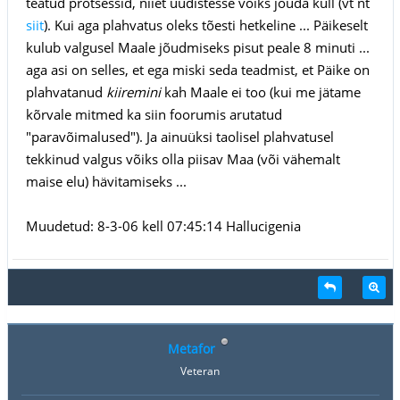
teatud protsessid, niiet uudistesse võiks jõuda küll (vt nt
siit
). Kui aga plahvatus oleks tõesti hetkeline ... Päikeselt
kulub valgusel Maale jõudmiseks pisut peale 8 minuti ...
aga asi on selles, et ega miski seda teadmist, et Päike on
plahvatanud
kiiremini
kah Maale ei too (kui me jätame
kõrvale mitmed ka siin foorumis arutatud
"paravõimalused"). Ja ainuüksi taolisel plahvatusel
tekkinud valgus võiks olla piisav Maa (või vähemalt
maise elu) hävitamiseks ...
Muudetud: 8-3-06 kell 07:45:14 Hallucigenia
Metafor
Veteran