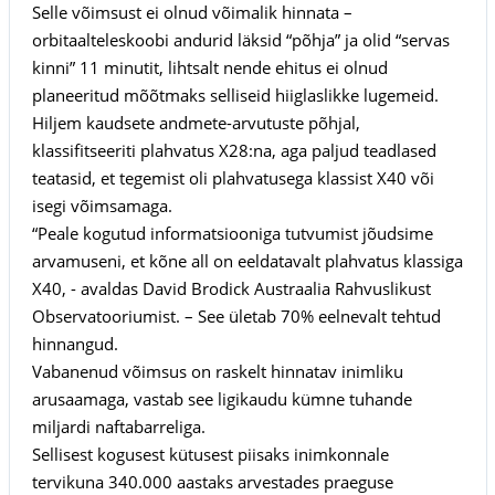
Selle võimsust ei olnud võimalik hinnata –
orbitaalteleskoobi andurid läksid “põhja” ja olid “servas
kinni” 11 minutit, lihtsalt nende ehitus ei olnud
planeeritud mõõtmaks selliseid hiiglaslikke lugemeid.
Hiljem kaudsete andmete-arvutuste põhjal,
klassifitseeriti plahvatus X28:na, aga paljud teadlased
teatasid, et tegemist oli plahvatusega klassist X40 või
isegi võimsamaga.
“Peale kogutud informatsiooniga tutvumist jõudsime
arvamuseni, et kõne all on eeldatavalt plahvatus klassiga
X40, - avaldas David Brodick Austraalia Rahvuslikust
Observatooriumist. – See ületab 70% eelnevalt tehtud
hinnangud.
Vabanenud võimsus on raskelt hinnatav inimliku
arusaamaga, vastab see ligikaudu kümne tuhande
miljardi naftabarreliga.
Sellisest kogusest kütusest piisaks inimkonnale
tervikuna 340.000 aastaks arvestades praeguse