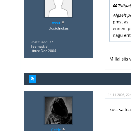
Tsitaat
Algselt p
pmst asi 
ossu
Uustulnukas
ennem pol
nagu erit
Postitused: 37
Teemad: 3
Liitus: Dec 2004
Millal siis
14-11-2005, 22:
kust sa tea
Celtic