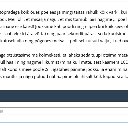
 sõpradega kõik õues poe ees ja mingi täitsa rahulk kõik värki, ku
di. Meil oli , et misasja nagu , et mis toimub! Siis nägime ,.. poe
arnane ese käes!! Jooksime kah poodi ning niipea kui kõik sees olim
s saab elektri ära võtta) ning paar sekundit pärast seda kuulsime 
 katuselt alla ning põgenes metsa ... politsei kutsuti välja , kuid n
aga otsustasime me kolmekesti, et läheks seda tüüpi otsima metsa
üll hääli ning nägime liikumist (mina küll mitte, sest kaamera LC
malt kõndis meie poole :S .. igatahes panime jooksu ja enam mina õ
ges mantlis ja nägu polnud näha.. pime oli lihtsalt kõik kapuutsi all..
28