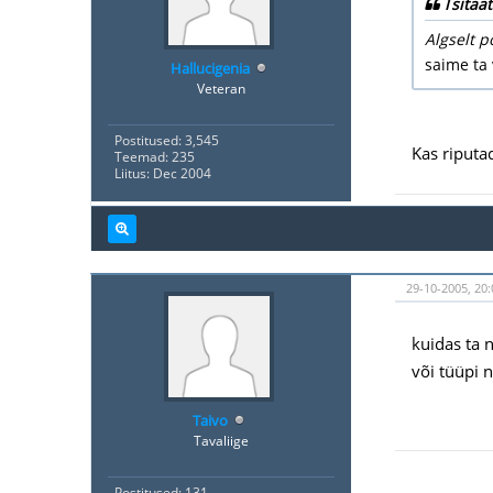
Tsitaat
Algselt p
saime ta 
Hallucigenia
Veteran
Postitused: 3,545
Kas riputad
Teemad: 235
Liitus: Dec 2004
29-10-2005, 20:
kuidas ta n
või tüüpi 
Taivo
Tavaliige
Postitused: 131