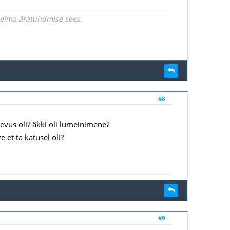
rgeima äratundmise sees.
#8
levus oli? äkki oli lumeinimene?
 et ta katusel oli?
#9