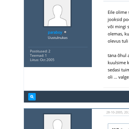
Eile olime
jooksid poo
või mingi s
paraboy
olemas, ku
Uustulnukas
olevus tuli
Postitused: 2
täna õhul 
Teemad: 1
Liitus: Oct 2005
kuulsime k
sedasi tui
oli ... val
28-10-2005, 20: