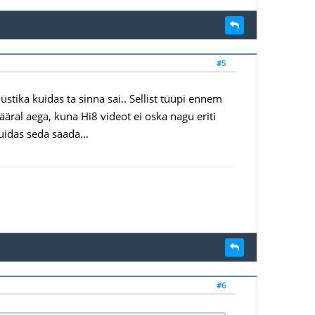
#5
üstika kuidas ta sinna sai.. Sellist tüüpi ennem
ääral aega, kuna Hi8 videot ei oska nagu eriti
uidas seda saada...
#6