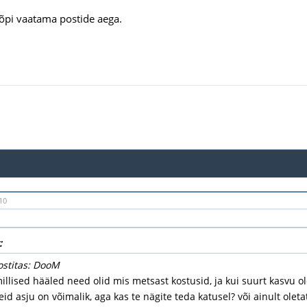
õpi vaatama postide aega.
10
:
ostitas: DooM
illised hääled need olid mis metsast kostusid, ja kui suurt kasvu ol
id asju on võimalik, aga kas te nägite teda katusel? või ainult oletat