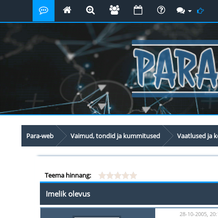
Para-web
Vaimud, tondid ja kummitused
Vaatlused ja
Teema hinnang:
Imelik olevus
28-10-2005, 20: