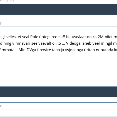
51
gi selles, et seal Pole ühtegi redelit!! Katuseäaar on ca 2M niiet m
d ning vihmavari see vaevalt oli :S ... Videoga läheb veel mingil m
tõmmata... MiniDVga firewire taha ja vsjoo, aga üritan nuputada k
41