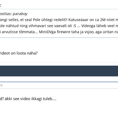
:
ostitas: paraboy
ongi selles, et seal Pole ühtegi redelit!! Katuseäaar on ca 2M niiet m
e nähtud ning vihmavari see vaevalt oli :S ... Videoga läheb veel m
i arvutisse tõmmata... MiniDVga firewire taha ja vsjoo, aga üritan 
 videot on loota näha?
08
d? äkki see video ikkagi tuleb....