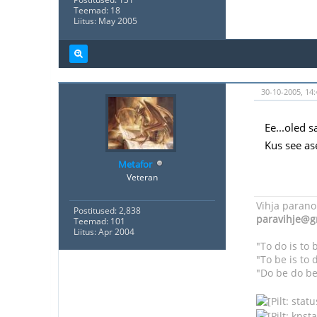
Teemad: 18
Liitus: May 2005
30-10-2005, 14:
Ee...oled s
Kus see as
Metafor
Veteran
Vihja parano
Postitused: 2,838
paravihje@g
Teemad: 101
Liitus: Apr 2004
"To do is to 
"To be is to d
"Do be do be