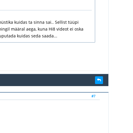
üstika kuidas ta sinna sai.. Sellist tüüpi
ingil määral aega, kuna Hi8 videot ei oska
nuputada kuidas seda saada...
#7