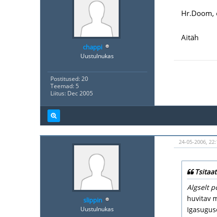
Hr.Doom, 
Aitäh
chappi
Uustulnukas
Postitused: 20
Teemad: 5
Liitus: Dec 2005
24-05-2006, 22:
Tsitaat
Algselt p
huvitav m
slippin
Uustulnukas
Igasuguse