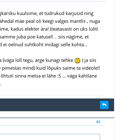
i jkärsku kuulsime, et tüdrukud karjusid ning
 lähedal mäe peal oli keegi valges mantlis , nuga
e, kadus elekter ära! (teatavasti on üks lüliti
samme juba poe katusel! .. siis nägime, et
ad ei öelnud suhtkoht midagi selle kohta...
 (väga loll tegu, ärge kunagi tehke
) ja siis
D pimestas mind) kuid lõpuks saime ta videole!!
htuti sinna metsa ei lähe :S ... väga kahtlane
.
#2