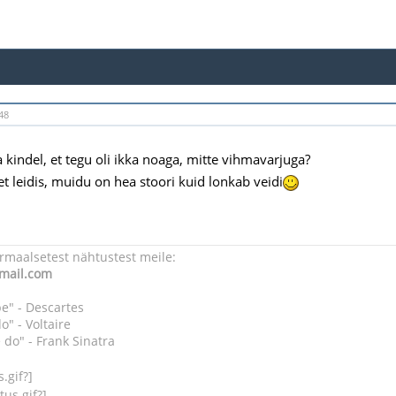
48
a kindel, et tegu oli ikka noaga, mitte vihmavarjuga?
et leidis, muidu on hea stoori kuid lonkab veidi
rmaalsetest nähtustest meile:
mail.com
be" - Descartes
o" - Voltaire
 do" - Frank Sinatra