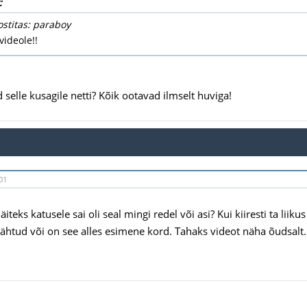
:
ostitas: paraboy
videole!!
 selle kusagile netti? Kõik ootavad ilmselt huviga!
01
äiteks katusele sai oli seal mingi redel või asi? Kui kiiresti ta lii
nähtud või on see alles esimene kord. Tahaks videot näha õudsalt.