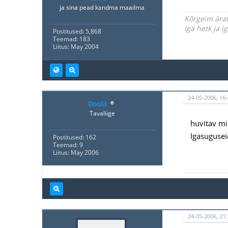
ja sina pead kandma maailma
Kõrgeim ärat
Iga hetk ja 
Postitused: 5,868
Teemad: 183
Liitus: May 2004
24-05-2006, 16:
DooM
Tavaliige
huvitav mi
Igasuguseid
Postitused: 162
Teemad: 9
Liitus: May 2006
24-05-2006, 21: