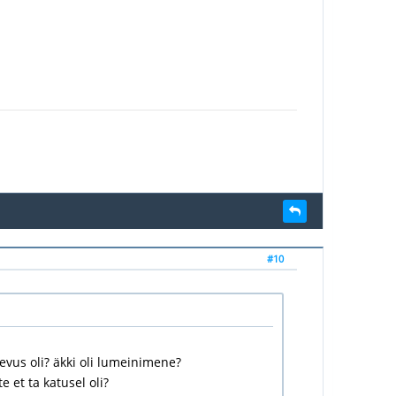
#10
evus oli? äkki oli lumeinimene?
e et ta katusel oli?