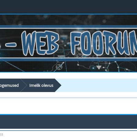
 kogemused
Imelik olevus
18