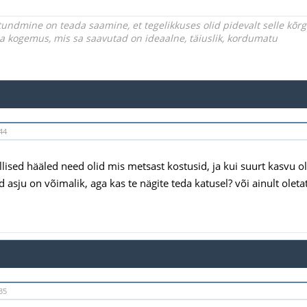
undmine on teada saamine, et tegelikkuses olid pidevalt selle kõ
iga kogemus, mis sa saavutad on ideaalne, täiuslik, kordumatu
44
llised hääled need olid mis metsast kostusid, ja kui suurt kasvu o
 asju on võimalik, aga kas te nägite teda katusel? või ainult oletate
35