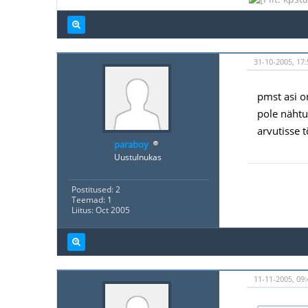
31-10-2005, 17:
pmst asi on
pole nähtu
arvutisse 
paraboy
Uustulnukas
Postitused: 2
Teemad: 1
Liitus: Oct 2005
11-11-2005, 09: