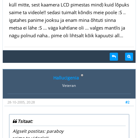
küll mitte, sest kaamera LCD pimestas mind) kuid lõpuks
saime ta videole!! sedasi tuimalt kõndis meie poole :S ..
igatahes panime jooksu ja enam mina õhtuti sinna
metsa ei lähe :S ... väga kahtlane oli ... valges mantlis ja
nägu polnud näha.. pime oli lihtsalt kõik kapuutsi all...
Hallucigenia
Veteran
28-10-2005, 20:28
#2
Tsitaat:
Algselt postitas: paraboy