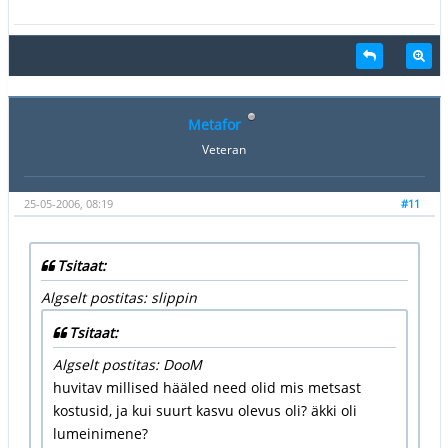
Metafor
Veteran
25-05-2006, 08:19
#11
Tsitaat:
Algselt postitas: slippin
Tsitaat:
Algselt postitas: DooM
huvitav millised hääled need olid mis metsast
kostusid, ja kui suurt kasvu olevus oli? äkki oli
lumeinimene?