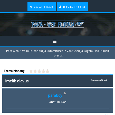
LOGI SISSE
REGISTREERI
>
>
>
Para-web
Vaimud, tondid ja kummitused
Vaatlused ja kogemused
Imelik
olevus
Teema hinnang:
Imelik olevus
Teema režiimid
paraboy
Uustulnukas