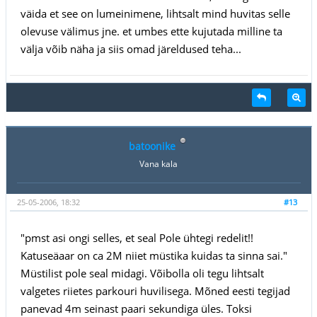
väida et see on lumeinimene, lihtsalt mind huvitas selle
olevuse välimus jne. et umbes ette kujutada milline ta
välja võib näha ja siis omad järeldused teha...
batoonike
Vana kala
25-05-2006, 18:32
#13
"pmst asi ongi selles, et seal Pole ühtegi redelit!!
Katuseäaar on ca 2M niiet müstika kuidas ta sinna sai."
Müstilist pole seal midagi. Võibolla oli tegu lihtsalt
valgetes riietes parkouri huvilisega. Mõned eesti tegijad
panevad 4m seinast paari sekundiga üles. Toksi