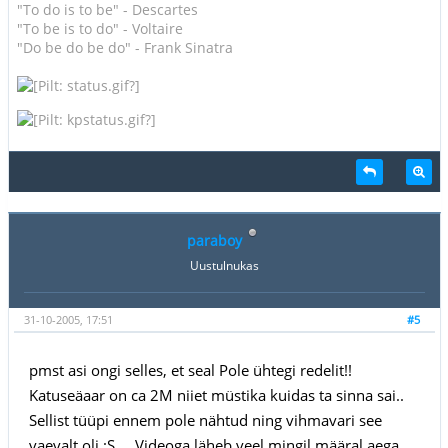
"To do is to be" - Descartes
"To be is to do" - Voltaire
"Do be do be do" - Frank Sinatra
paraboy
Uustulnukas
31-10-2005, 17:51
#5
pmst asi ongi selles, et seal Pole ühtegi redelit!!
Katuseäaar on ca 2M niiet müstika kuidas ta sinna sai..
Sellist tüüpi ennem pole nähtud ning vihmavari see
vaevalt oli :S ... Videoga läheb veel mingil määral aega,