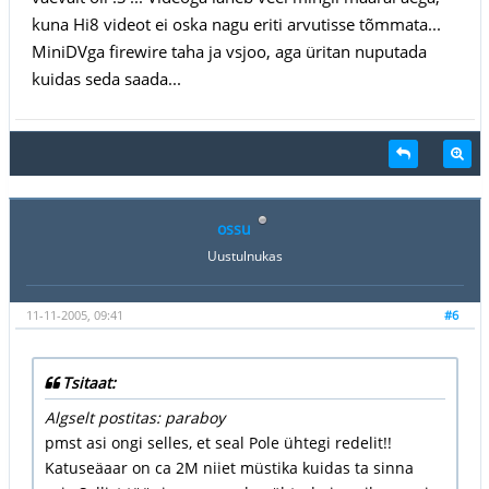
kuna Hi8 videot ei oska nagu eriti arvutisse tõmmata...
MiniDVga firewire taha ja vsjoo, aga üritan nuputada
kuidas seda saada...
ossu
Uustulnukas
11-11-2005, 09:41
#6
Tsitaat:
Algselt postitas: paraboy
pmst asi ongi selles, et seal Pole ühtegi redelit!!
Katuseäaar on ca 2M niiet müstika kuidas ta sinna