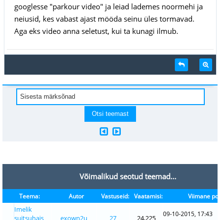
googlesse "parkour video" ja leiad lademes noormehi ja
neiusid, kes vabast ajast mööda seinu üles tormavad.
Aga eks video anna seletust, kui ta kunagi ilmub.
Võimalikud seotud teemad...
Teema:
Autor
Vastuseid:
Vaatamisi:
Viimane pos
Imelik
09-10-2015, 17:43
suitsuhais
exown2u
27
24,225