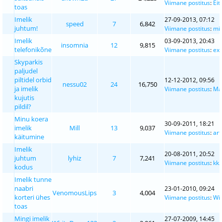
Viimane postitus
:
Eit
toas
Imelik
27-09-2013, 07:12
speed
7
6,842
juhtum!
Viimane postitus
:
mis
Imelik
03-09-2013, 20:43
insomnia
12
9,815
telefonikõne
Viimane postitus
:
exc
Skyparkis
paljudel
piltidel orbid
12-12-2012, 09:56
nessu02
24
16,750
ja imelik
Viimane postitus
:
Ma
kujutis
pildil?
Minu koera
30-09-2011, 18:21
imelik
Mill
13
9,037
Viimane postitus
:
art
käitumine
Imelik
20-08-2011, 20:52
juhtum
lyhiz
7
7,241
Viimane postitus
:
kk2
kodus
Imelik tunne
naabri
23-01-2010, 09:24
VenomousLips
3
4,004
korteri ühes
Viimane postitus
:
Wi
toas
Mingi imelik
27-07-2009, 14:45