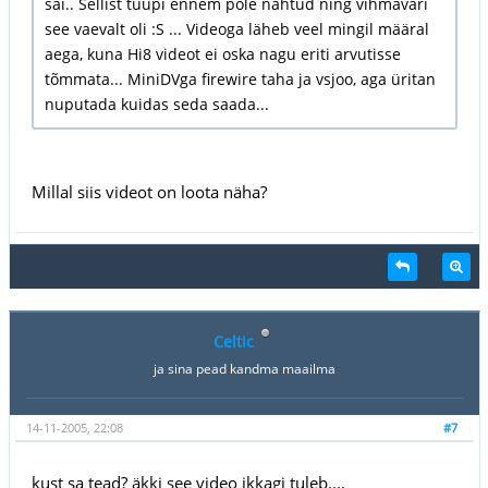
sai.. Sellist tüüpi ennem pole nähtud ning vihmavari
see vaevalt oli :S ... Videoga läheb veel mingil määral
aega, kuna Hi8 videot ei oska nagu eriti arvutisse
tõmmata... MiniDVga firewire taha ja vsjoo, aga üritan
nuputada kuidas seda saada...
Millal siis videot on loota näha?
Celtic
ja sina pead kandma maailma
14-11-2005, 22:08
#7
kust sa tead? äkki see video ikkagi tuleb....