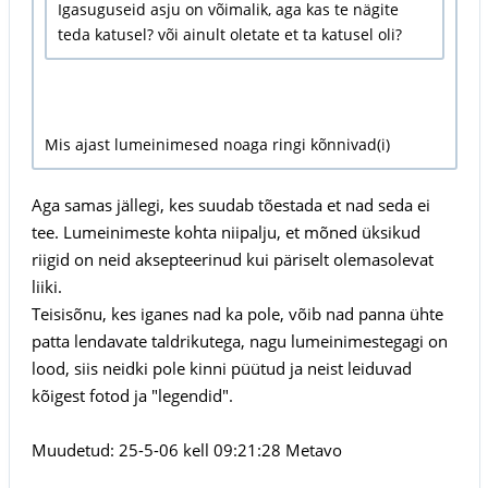
Igasuguseid asju on võimalik, aga kas te nägite
teda katusel? või ainult oletate et ta katusel oli?
Mis ajast lumeinimesed noaga ringi kõnnivad(i)
Aga samas jällegi, kes suudab tõestada et nad seda ei
tee. Lumeinimeste kohta niipalju, et mõned üksikud
riigid on neid aksepteerinud kui päriselt olemasolevat
liiki.
Teisisõnu, kes iganes nad ka pole, võib nad panna ühte
patta lendavate taldrikutega, nagu lumeinimestegagi on
lood, siis neidki pole kinni püütud ja neist leiduvad
kõigest fotod ja "legendid".
Muudetud: 25-5-06 kell 09:21:28 Metavo