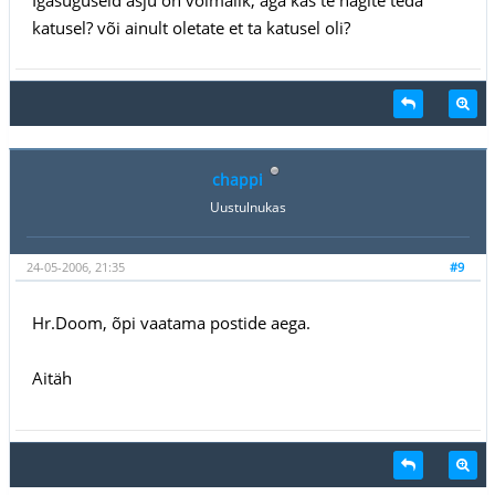
katusel? või ainult oletate et ta katusel oli?
chappi
Uustulnukas
24-05-2006, 21:35
#9
Hr.Doom, õpi vaatama postide aega.
Aitäh