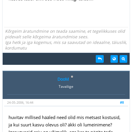
Kõrgeim äratundmine on teada saamine, et tegelikkuses olid
pidevalt selle kõrgeima äratundmise sees.
Iga hetk ja iga kogemus, mis sa saavutad on ideaalne, täiuslik,
kordumatu
DooM
Tavaliige
24-05-2006, 16:44
#8
huvitav millised hääled need olid mis metsast kostusid,
ja kui suurt kasvu olevus oli? äkki oli lumeinimene?
Igasuguseid asju on võimalik, aga kas te nägite teda