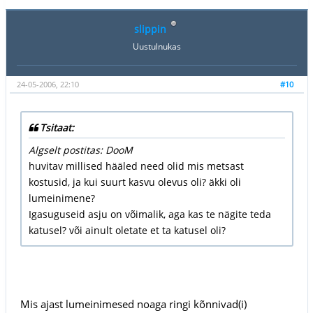
slippin
Uustulnukas
24-05-2006, 22:10
#10
Tsitaat:
Algselt postitas: DooM
huvitav millised hääled need olid mis metsast
kostusid, ja kui suurt kasvu olevus oli? äkki oli
lumeinimene?
Igasuguseid asju on võimalik, aga kas te nägite teda
katusel? või ainult oletate et ta katusel oli?
Mis ajast lumeinimesed noaga ringi kõnnivad(i)