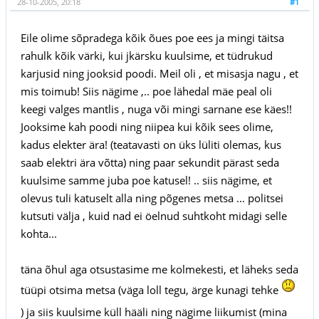
28-10-2005, 20:18
#1
Eile olime sõpradega kõik õues poe ees ja mingi täitsa
rahulk kõik värki, kui jkärsku kuulsime, et tüdrukud
karjusid ning jooksid poodi. Meil oli , et misasja nagu , et
mis toimub! Siis nägime ,.. poe lähedal mäe peal oli
keegi valges mantlis , nuga või mingi sarnane ese käes!!
Jooksime kah poodi ning niipea kui kõik sees olime,
kadus elekter ära! (teatavasti on üks lüliti olemas, kus
saab elektri ära võtta) ning paar sekundit pärast seda
kuulsime samme juba poe katusel! .. siis nägime, et
olevus tuli katuselt alla ning põgenes metsa ... politsei
kutsuti välja , kuid nad ei öelnud suhtkoht midagi selle
kohta...
täna õhul aga otsustasime me kolmekesti, et läheks seda
tüüpi otsima metsa (väga loll tegu, ärge kunagi tehke
) ja siis kuulsime küll hääli ning nägime liikumist (mina