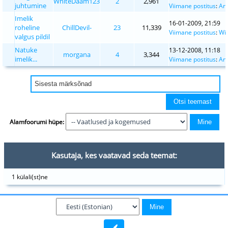
WhiteDaam123
2
2,961
juhtumine
Viimane postitus
:
Ar
Imelik
16-01-2009, 21:59
roheline
ChillDevil-
23
11,339
Viimane postitus
:
Wi
valgus pildil
Natuke
13-12-2008, 11:18
morgana
4
3,344
imelik...
Viimane postitus
:
An
Alamfoorumi hüpe:
Kasutaja, kes vaatavad seda teemat:
1 külali(st)ne