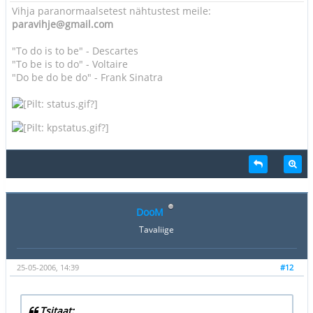
Vihja paranormaalsetest nähtustest meile:
paravihje@gmail.com
"To do is to be" - Descartes
"To be is to do" - Voltaire
"Do be do be do" - Frank Sinatra
DooM
Tavaliige
25-05-2006, 14:39
#12
Tsitaat: