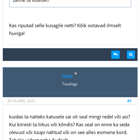
saime ta videole!!
Kas riputad selle kusagile netti? Kõik ootavad ilmselt
huviga!
Taivo
Tavaliige
29-10-2005, 20:01
#3
kuidas ta näiteks katusele sai oli seal mingi redel või asi?
Kui kiiresti ta liikus või kõndis? Kas seal on enne ka seda
olevust või tüüpi nähtud või on see alles esimene kord.
Tahaks videot näha õudsalt.