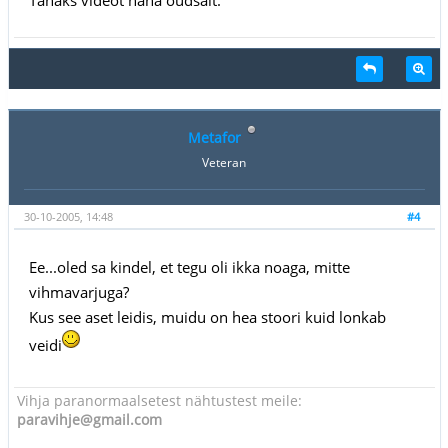
Metafor
Veteran
30-10-2005, 14:48
#4
Ee...oled sa kindel, et tegu oli ikka noaga, mitte
vihmavarjuga?
Kus see aset leidis, muidu on hea stoori kuid lonkab
veidi
Vihja paranormaalsetest nähtustest meile:
paravihje@gmail.com