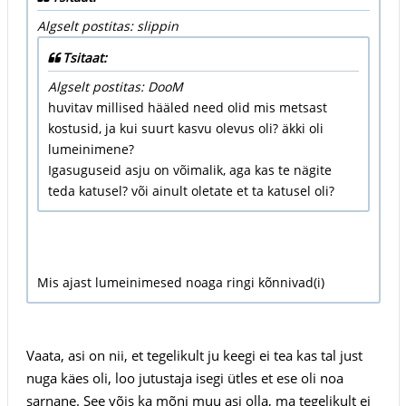
Algselt postitas: slippin
Tsitaat:
Algselt postitas: DooM
huvitav millised hääled need olid mis metsast
kostusid, ja kui suurt kasvu olevus oli? äkki oli
lumeinimene?
Igasuguseid asju on võimalik, aga kas te nägite
teda katusel? või ainult oletate et ta katusel oli?
Mis ajast lumeinimesed noaga ringi kõnnivad(i)
Vaata, asi on nii, et tegelikult ju keegi ei tea kas tal just
nuga käes oli, loo jutustaja isegi ütles et ese oli noa
sarnane. See võis ka mõni muu asi olla, ma tegelikult ei