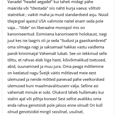
Vanadel "headel aegadel" kui taheti midagi pähe
määrida või "tõestada" siis nähti kurja vaeva: võltsiti
statistikat ; vaikiti maha ja muid standardseid asju. Nüüd
tõejärgsel ajastul USA valimiste näitel enam seda pole
vaja...."tõde" on liberaalne monopol mis on
kanoniseeritud. Esimisena kanoniseeriti holokaust, isegi
juut kes ise laagris oli ja seda "õudust ja gaasikambreid"
oma silmaga nägi ja saksamaal hakkas vastu vaidlema
pandi kinnimaija! Vähemalt lubati. See on tekkinud selle
tõttu, et rahvas elab liiga hästi, kõivõimalikud toetused,
abid, suunamised ja muu jura. Oma peaga mõtlemine
on keelatud nagu Šveijk väitis mõtlevad meie eest
ülemused ja nende mõtted panevad pähe veelkordsed
ülemused kuni maailmavalitsuseni välja. Selline asi
vähemalt minule ei sobi. Olukord läheb hullemaks kui
stalini ajal või põhja koreas! Sest sellist avalikku oma
enda rahva genotsiidi pole jaloos enne olnud! On küll
olnud genotsiidid mingil rassilisel, usulisel,