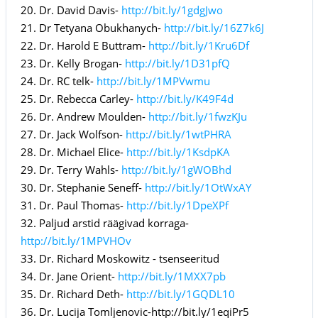
20. Dr. David Davis-
http://bit.ly/1gdgJwo
21. Dr Tetyana Obukhanych-
http://bit.ly/16Z7k6J
22. Dr. Harold E Buttram-
http://bit.ly/1Kru6Df
23. Dr. Kelly Brogan-
http://bit.ly/1D31pfQ
24. Dr. RC telk-
http://bit.ly/1MPVwmu
25. Dr. Rebecca Carley-
http://bit.ly/K49F4d
26. Dr. Andrew Moulden-
http://bit.ly/1fwzKJu
27. Dr. Jack Wolfson-
http://bit.ly/1wtPHRA
28. Dr. Michael Elice-
http://bit.ly/1KsdpKA
29. Dr. Terry Wahls-
http://bit.ly/1gWOBhd
30. Dr. Stephanie Seneff-
http://bit.ly/1OtWxAY
31. Dr. Paul Thomas-
http://bit.ly/1DpeXPf
32. Paljud arstid räägivad korraga-
http://bit.ly/1MPVHOv
33. Dr. Richard Moskowitz - tsenseeritud
34. Dr. Jane Orient-
http://bit.ly/1MXX7pb
35. Dr. Richard Deth-
http://bit.ly/1GQDL10
36. Dr. Lucija Tomljenovic-http://bit.ly/1eqiPr5