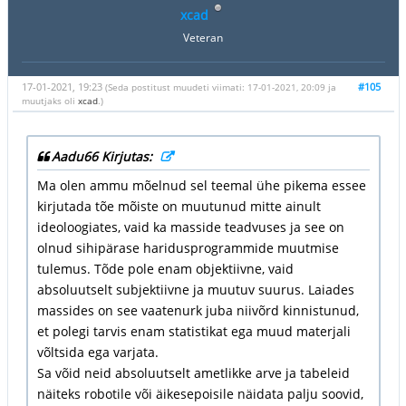
xcad
Veteran
17-01-2021, 19:23
#105
(Seda postitust muudeti viimati: 17-01-2021, 20:09 ja
muutjaks oli
xcad
.)
Aadu66 Kirjutas:
Ma olen ammu mõelnud sel teemal ühe pikema essee
kirjutada tõe mõiste on muutunud mitte ainult
ideoloogiates, vaid ka masside teadvuses ja see on
olnud sihipärase haridusprogrammide muutmise
tulemus. Tõde pole enam objektiivne, vaid
absoluutselt subjektiivne ja muutuv suurus. Laiades
massides on see vaatenurk juba niivõrd kinnistunud,
et polegi tarvis enam statistikat ega muud materjali
võltsida ega varjata.
Sa võid neid absoluutselt ametlikke arve ja tabeleid
näiteks robotile või äikesepoisile näidata palju soovid,