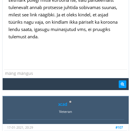
tulenevalt annab protsesse juhtida sobivamas suunas,
milest see link räägibki. Ja et oleks kindel, et asjad
tüüriks nagu vaja, on kindlam ikka päriselt ka koroona
lendu saata, igasugu muinasjutud vms, ei pruugiks
tulemust anda.
mäng mängus
xcad
Veteran
17-01-2021, 20:29
#107