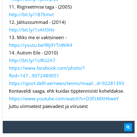
11. Riigireetmise taga - (2005)
http://bit.ly/1B7kmvt
12. Jälitussummad - (2014)
http://bit.ly/1vAH3Hv
13. Miks me ei vaktsineeri -
https://youtu.be/WjiFrTnWiK4
14. Autism Eile - (2010)
http://bit.ly/1URU2A7
https://www.facebook.com/photo/?
fbid=147...9072489051
https://sport.delfi.ee/news/tennis/maail...d=92281393
Kontaveldi saaga, ehk kuidas tipptennisisti koheldakse.
https://www.youtube.com/watch?v=D3FLMXH6weY
Juttu viimsetest päevadest ja viirusest