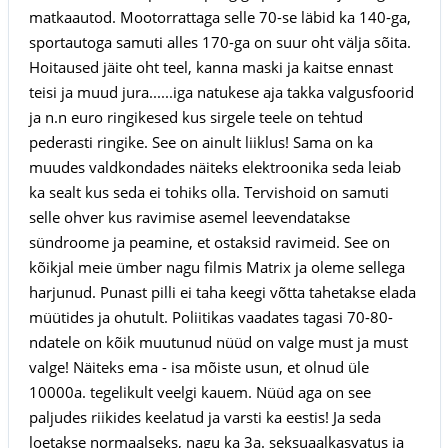
matkaautod. Mootorrattaga selle 70-se läbid ka 140-ga,
sportautoga samuti alles 170-ga on suur oht välja sõita.
Hoitaused jäite oht teel, kanna maski ja kaitse ennast
teisi ja muud jura......iga natukese aja takka valgusfoorid
ja n.n euro ringikesed kus sirgele teele on tehtud
pederasti ringike. See on ainult liiklus! Sama on ka
muudes valdkondades näiteks elektroonika seda leiab
ka sealt kus seda ei tohiks olla. Tervishoid on samuti
selle ohver kus ravimise asemel leevendatakse
sündroome ja peamine, et ostaksid ravimeid. See on
kõikjal meie ümber nagu filmis Matrix ja oleme sellega
harjunud. Punast pilli ei taha keegi võtta tahetakse elada
müütides ja ohutult. Poliitikas vaadates tagasi 70-80-
ndatele on kõik muutunud nüüd on valge must ja must
valge! Näiteks ema - isa mõiste usun, et olnud üle
10000a. tegelikult veelgi kauem. Nüüd aga on see
paljudes riikides keelatud ja varsti ka eestis! Ja seda
loetakse normaalseks, nagu ka 3a. seksuaalkasvatus ja