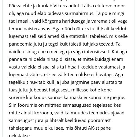
Päevalehte ja kuulab Vikerraadiot. Täitsa eluterve moor
oli, aga nüüd elab pidevas surmahirmus. Ta pole mingi
tädi maali, vaid kõrgema haridusega ja varemalt oli väga
terane naisterahvas. Aga nüüd näiteks ta lihtsalt keeldub
lugemast selliseid ametlikke statistilisi tabeleid, mis selle
pandeemia jutu ju tegelikult täiesti tühjaks teevad. Ta
vaidleb sinuga hea meelega ja väga intensiivselt. Kui aga
panna ta niiöelda ninapidi sisse, et mitte kuidagi enam
vastu vaielda ei saa, siis ta lihtsalt keeldub vaatamast ja
lugemast väites, et see värk teda üldse ei huvitagi. Aga
tegelikult huvitab küll ja juba järgmine päev alustab ta
taas juttu jubedast haigusest, millesse kohe kohe
sureme kui kodus saunas ka maski ei kanna jne jne jne.
Siin foorumis on mitmed samasugused tegelased kes
mitte ainult koroona, vaid ka muudes teemades ajavad
samasugust jura ja lihtsalt keelduvad pööramast
tähelepanu muule kui see, mis õhtuti AK-st pähe
pekstakse.