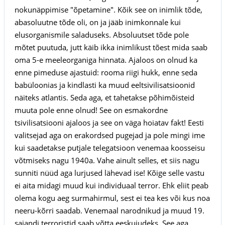
nokunäppimise "õpetamine". Kõik see on inimlik tõde,
abasoluutne tõde oli, on ja jääb inimkonnale kui
elusorganismile saladuseks. Absoluutset tõde pole
mõtet puutuda, jutt käib ikka inimlikust tõest mida saab
oma 5-e meeleorganiga hinnata. Ajaloos on olnud ka
enne pimeduse ajastuid: rooma riigi hukk, enne seda
babüloonias ja kindlasti ka muud eeltsivilisatsioonid
näiteks atlantis. Seda aga, et tahetakse põhimõisteid
muuta pole enne olnud! See on esmakordne
tsivilisatsiooni ajaloos ja see on väga hoiatav fakt! Eesti
valitsejad aga on erakordsed pugejad ja pole mingi ime
kui saadetakse putjale telegatsioon venemaa koosseisu
võtmiseks nagu 1940a. Vahe ainult selles, et siis nagu
sunniti nüüd aga lurjused lähevad ise! Kõige selle vastu
ei aita midagi muud kui individuaal terror. Ehk eliit peab
olema kogu aeg surmahirmul, sest ei tea kes või kus noa
neeru-kõrri saadab. Venemaal narodnikud ja muud 19.
sajandi terroristid saab võtta eeskujudeks. See aga