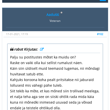
Aadu66
Veteran
17-01-2021, 17:19
#102
robot Kirjutas:
Palju su postitustes mõtet ka muidu on?
Raske on vaiki olla kui sellist rumalust näen.
Käin siin üldiselt muid teemasid lugemas, nii mõndagi
huvitavat satub ette.
Kahjuks koroona koha pealt pritsitakse nii jaburaid
lolluseid mis vähegi pähe tuleb.
Siit tekib ka mõte, et kas mõned siin trollivad meelega,
et nalja teha aga see on siiski ohtlik rada mida käia
kuna nii mõnedki inimesed usuvad seda ja võivad
endale ja teistele ohtlikud olla.