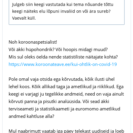
Julgeb siin keegi vastutada kui tema nõuande tõttu
keegi näiteks elu lõpuni invaliid on või ära sureb?
Vaevalt küll.
Noh koroonaspetsialist!
Või äkki hüpohondrik? Või hoopis midagi muud?
Mis sul oleks öelda nende statistiliste näitajate kohta?
https://www.koroonateave.ee/kui-ohtlik-on-covid-19
Pole omal vaja otsida ega kõrvutada, kõik ilusti ühel
lehel koos. Kõik allikad taga ja ametlikud ja riiklikud. Ega
keegi ei varjagi ju tegelikke andmeid, need on vaja ainult
kõrvuti panna ja pisutki analüüsida. Või sead äkki
terviseameti ja statistikaameti ja euromomo ametlikud
andmed kahtluse alla?
Mul naabrimutt vaatab iga päev telekast uudiseid ja loeb