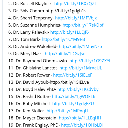
2. Dr. Russell Blaylock-
http://bit.ly/1BXxQZL
3. Dr. Shiv Chopra-http://bit.ly/1gdgh1s
4. Dr. Sherri Tenpenny-
http://bit.ly/1MPVbjx
5. Dr. Suzanne Humphries-
http://bit.ly/17sKDbf
6. Dr. Larry Palevski-
http://bit.ly/1LLEjf6
7. Dr. Toni Bark-
http://bit.ly/1CYM9RB
8. Dr. Andrew Wakefield-
http://bit.ly/1MuyNzo
9. Dr. Meryl Nass-
http://bit.ly/1DGzJsc
10. Dr. Raymond Obomsawin-
http://bit.ly/1G9ZXYl
11. Dr. Ghislaine Lanctot-
http://bit.ly/1MrVeUL
12. Dr. Robert Rowen-
http://bit.ly/1SIELeF
13. Dr. David Ayoub-http://bit.ly/1SIELve
14. Dr. Boyd Haley PhD-
http://bit.ly/1KsdVby
15. Dr. Rashid Buttar-
http://bit.ly/1gWOkL6
16. Dr. Roby Mitchell-
http://bit.ly/1gdgEZU
17. Dr. Ken Stoller-
http://bit.ly/1MPVqLI
18. Dr. Mayer Eisenstein-
http://bit.ly/1LLEqHH
19. Dr. Frank Engley, PhD-
http://bit.ly/1OHbLDI