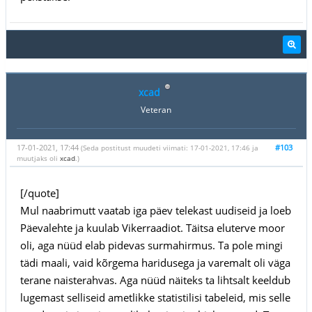
xcad
Veteran
17-01-2021, 17:44
#103
(Seda postitust muudeti viimati: 17-01-2021, 17:46 ja
muutjaks oli
xcad
.)
[/quote]
Mul naabrimutt vaatab iga päev telekast uudiseid ja loeb
Päevalehte ja kuulab Vikerraadiot. Täitsa eluterve moor
oli, aga nüüd elab pidevas surmahirmus. Ta pole mingi
tädi maali, vaid kõrgema haridusega ja varemalt oli väga
terane naisterahvas. Aga nüüd näiteks ta lihtsalt keeldub
lugemast selliseid ametlikke statistilisi tabeleid, mis selle