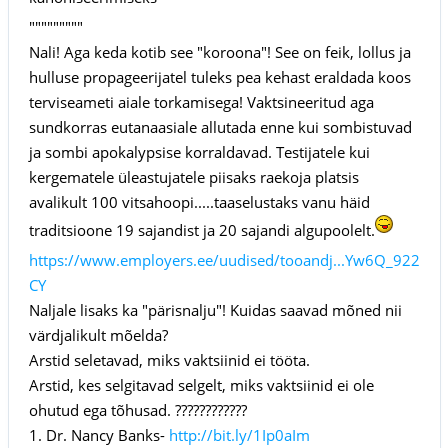
"""""""""
Nali! Aga keda kotib see "koroona"! See on feik, lollus ja
hulluse propageerijatel tuleks pea kehast eraldada koos
terviseameti aiale torkamisega! Vaktsineeritud aga
sundkorras eutanaasiale allutada enne kui sombistuvad
ja sombi apokalypsise korraldavad. Testijatele kui
kergematele üleastujatele piisaks raekoja platsis
avalikult 100 vitsahoopi.....taaselustaks vanu häid
traditsioone 19 sajandist ja 20 sajandi algupoolelt.
https://www.employers.ee/uudised/tooandj...Yw6Q_922
CY
Naljale lisaks ka "pärisnalju"! Kuidas saavad mõned nii
värdjalikult mõelda?
Arstid seletavad, miks vaktsiinid ei tööta.
Arstid, kes selgitavad selgelt, miks vaktsiinid ei ole
ohutud ega tõhusad. ????????????
1. Dr. Nancy Banks-
http://bit.ly/1Ip0aIm