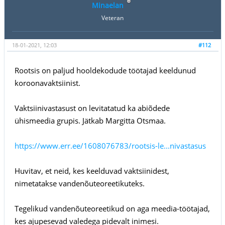
Minaelan
Veteran
18-01-2021, 12:03
#112
Rootsis on paljud hooldekodude töötajad keeldunud
koroonavaktsiinist.
Vaktsiinivastasust on levitatatud ka abiõdede
ühismeedia grupis. Jätkab Margitta Otsmaa.
https://www.err.ee/1608076783/rootsis-le...nivastasus
Huvitav, et neid, kes keelduvad vaktsiinidest,
nimetatakse vandenõuteoreetikuteks.
Tegelikud vandenõuteoreetikud on aga meedia-töötajad,
kes ajupesevad valedega pidevalt inimesi.