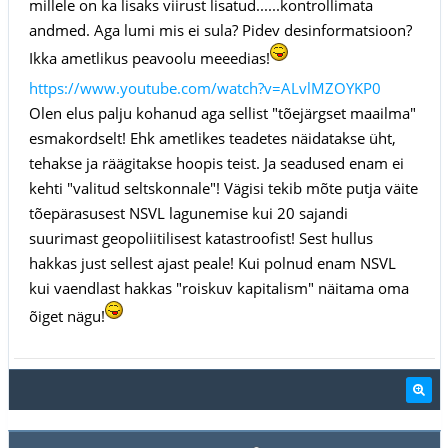
millele on ka lisaks viirust lisatud......kontrollimata
andmed. Aga lumi mis ei sula? Pidev desinformatsioon?
Ikka ametlikus peavoolu meeedias!
https://www.youtube.com/watch?v=ALvlMZOYKP0
Olen elus palju kohanud aga sellist "tõejärgset maailma"
esmakordselt! Ehk ametlikes teadetes näidatakse üht,
tehakse ja räägitakse hoopis teist. Ja seadused enam ei
kehti "valitud seltskonnale"! Vägisi tekib mõte putja väite
tõepärasusest NSVL lagunemise kui 20 sajandi
suurimast geopoliitilisest katastroofist! Sest hullus
hakkas just sellest ajast peale! Kui polnud enam NSVL
kui vaendlast hakkas "roiskuv kapitalism" näitama oma
õiget nägu!