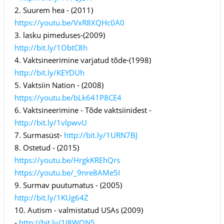
2. Suurem hea - (2011)
https://youtu.be/VxR8XQHc0A0
3. lasku pimeduses-(2009)
http://bit.ly/1ObtC8h
4. Vaktsineerimine varjatud tõde-(1998)
http://bit.ly/KEYDUh
5. Vaktsiin Nation - (2008)
https://youtu.be/bLk641P8CE4
6. Vaktsineerimine - Tõde vaktsiinidest -
http://bit.ly/1vlpwvU
7. Surmasüst-
http://bit.ly/1URN7BJ
8. Ostetud - (2015)
https://youtu.be/HrgkKREhQrs
https://youtu.be/_9nre8AMe5I
9. Surmav puutumatus - (2005)
http://bit.ly/1KUg64Z
10. Autism - valmistatud USAs (2009)
-
http://bit.ly/1J8WQN5