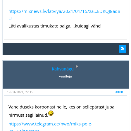
https://mixnews.lv/latviya/2021/01/15/za...EDKQJ8aqB
U
Läti avalikustas timukate palga....kuidagi vähe!
Kahvanägu
vaatleja
17-01-2021, 22:15
#108
Vahelduseks koroonast neile, kes on sellepärast juba
hirmust segi läinud.
https://www.telegram.ee/nwo/miks-pole-
ko...valgevenes