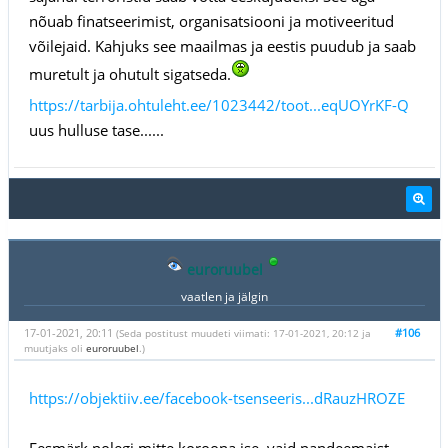
nõuab finatseerimist, organisatsiooni ja motiveeritud
võilejaid. Kahjuks see maailmas ja eestis puudub ja saab
muretult ja ohutult sigatseda.
https://tarbija.ohtuleht.ee/1023442/toot...eqUOYrKF-Q
uus hulluse tase......
euroruubel
vaatlen ja jälgin
17-01-2021, 20:11
#106
(Seda postitust muudeti viimati: 17-01-2021, 20:12 ja
muutjaks oli
euroruubel
.)
https://objektiiv.ee/facebook-tsenseeris...dRauzHROZE
Eesmärk polegi mitte koroona ise, vaid pandeemaist