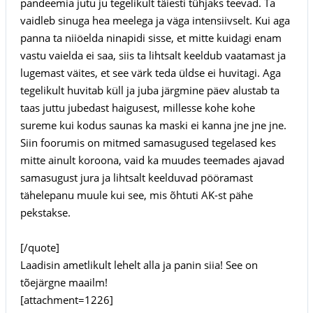
pandeemia jutu ju tegelikult täiesti tühjaks teevad. Ta
vaidleb sinuga hea meelega ja väga intensiivselt. Kui aga
panna ta niiöelda ninapidi sisse, et mitte kuidagi enam
vastu vaielda ei saa, siis ta lihtsalt keeldub vaatamast ja
lugemast väites, et see värk teda üldse ei huvitagi. Aga
tegelikult huvitab küll ja juba järgmine päev alustab ta
taas juttu jubedast haigusest, millesse kohe kohe
sureme kui kodus saunas ka maski ei kanna jne jne jne.
Siin foorumis on mitmed samasugused tegelased kes
mitte ainult koroona, vaid ka muudes teemades ajavad
samasugust jura ja lihtsalt keelduvad pööramast
tähelepanu muule kui see, mis õhtuti AK-st pähe
pekstakse.
[/quote]
Laadisin ametlikult lehelt alla ja panin siia! See on
tõejärgne maailm!
[attachment=1226]