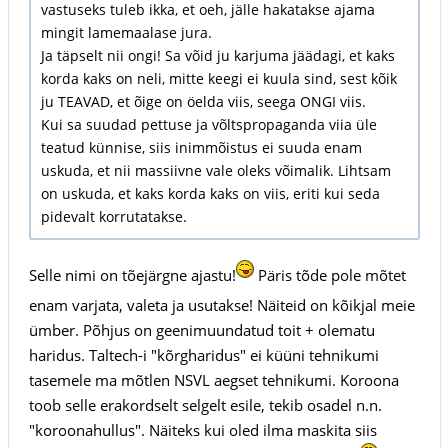
vastuseks tuleb ikka, et oeh, jälle hakatakse ajama
mingit lamemaalase jura.
Ja täpselt nii ongi! Sa võid ju karjuma jäädagi, et kaks
korda kaks on neli, mitte keegi ei kuula sind, sest kõik
ju TEAVAD, et õige on öelda viis, seega ONGI viis.
Kui sa suudad pettuse ja võltspropaganda viia üle
teatud künnise, siis inimmõistus ei suuda enam
uskuda, et nii massiivne vale oleks võimalik. Lihtsam
on uskuda, et kaks korda kaks on viis, eriti kui seda
pidevalt korrutatakse.
Selle nimi on tõejärgne ajastu!
Päris tõde pole mõtet
enam varjata, valeta ja usutakse! Näiteid on kõikjal meie
ümber. Põhjus on geenimuundatud toit + olematu
haridus. Taltech-i "kõrgharidus" ei küüni tehnikumi
tasemele ma mõtlen NSVL aegset tehnikumi. Koroona
toob selle erakordselt selgelt esile, tekib osadel n.n.
"koroonahullus". Näiteks kui oled ilma maskita siis