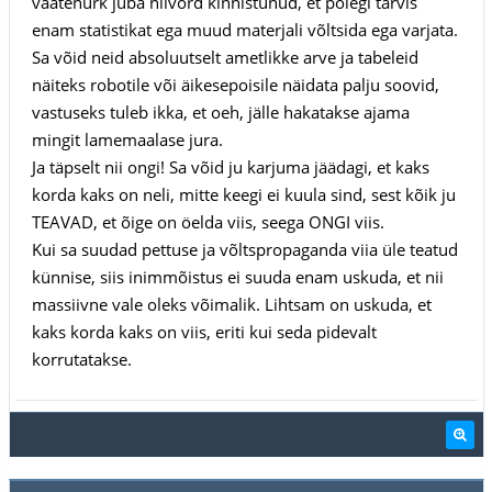
vaatenurk juba niivõrd kinnistunud, et polegi tarvis
enam statistikat ega muud materjali võltsida ega varjata.
Sa võid neid absoluutselt ametlikke arve ja tabeleid
näiteks robotile või äikesepoisile näidata palju soovid,
vastuseks tuleb ikka, et oeh, jälle hakatakse ajama
mingit lamemaalase jura.
Ja täpselt nii ongi! Sa võid ju karjuma jäädagi, et kaks
korda kaks on neli, mitte keegi ei kuula sind, sest kõik ju
TEAVAD, et õige on öelda viis, seega ONGI viis.
Kui sa suudad pettuse ja võltspropaganda viia üle teatud
künnise, siis inimmõistus ei suuda enam uskuda, et nii
massiivne vale oleks võimalik. Lihtsam on uskuda, et
kaks korda kaks on viis, eriti kui seda pidevalt
korrutatakse.