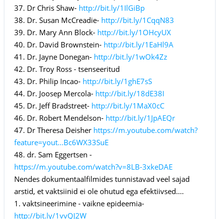
37. Dr Chris Shaw-
http://bit.ly/1IlGiBp
38. Dr. Susan McCreadie-
http://bit.ly/1CqqN83
39. Dr. Mary Ann Block-
http://bit.ly/1OHcyUX
40. Dr. David Brownstein-
http://bit.ly/1EaHl9A
41. Dr. Jayne Donegan-
http://bit.ly/1wOk4Zz
42. Dr. Troy Ross - tsenseeritud
43. Dr. Philip Incao-
http://bit.ly/1ghE7sS
44. Dr. Joosep Mercola-
http://bit.ly/18dE38I
45. Dr. Jeff Bradstreet-
http://bit.ly/1MaX0cC
46. Dr. Robert Mendelson-
http://bit.ly/1JpAEQr
47. Dr Theresa Deisher
https://m.youtube.com/watch?
feature=yout...Bc6WX33SuE
48. dr. Sam Eggertsen -
https://m.youtube.com/watch?v=8LB-3xkeDAE
Nendes dokumentaalfilmides tunnistavad veel sajad
arstid, et vaktsiinid ei ole ohutud ega efektiivsed....
1. vaktsineerimine - vaikne epideemia-
http://bit.ly/1vvQJ2W