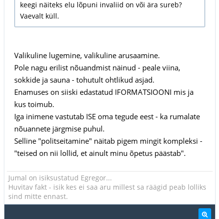
keegi näiteks elu lõpuni invaliid on või ära sureb?
Vaevalt küll.
Valikuline lugemine, valikuline arusaamine.
Pole nagu erilist nõuandmist näinud - peale viina,
sokkide ja sauna - tohutult ohtlikud asjad.
Enamuses on siiski edastatud IFORMATSIOONI mis ja
kus toimub.
Iga inimene vastutab ISE oma tegude eest - ka rumalate
nõuannete järgmise puhul.
Selline "politseitamine" näitab pigem mingit kompleksi -
"teised on nii lollid, et ainult minu õpetus päästab".
Jumal on isiksustatud Egregor...
Huvitav fakt - isik kes ei saa aru millest sa räägid peab lolliks
sind mitte ennast.