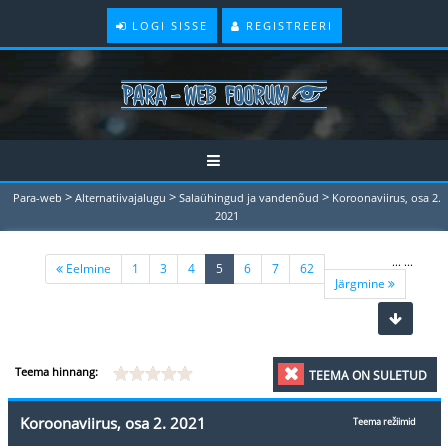
LOGI SISSE
REGISTREERI
>
>
>
Para-web
Alternatiivajalugu
Salaühingud ja vandenõud
Koroonaviirus, osa 2.
2021
...
...
(current)
Eelmine
1
3
4
5
6
7
62
Järgmine
Teema hinnang:
TEEMA ON SULETUD
Koroonaviirus, osa 2. 2021
Teema režiimid