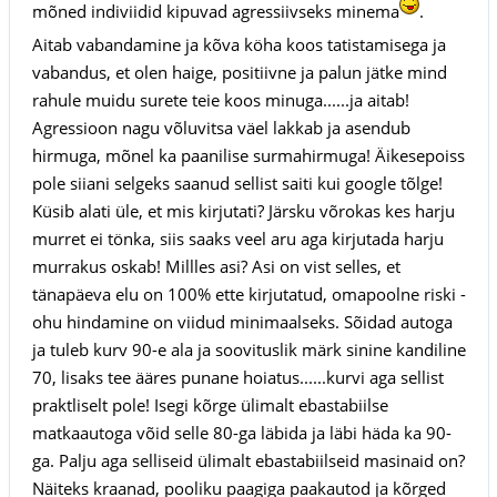
mõned indiviidid kipuvad agressiivseks minema
.
Aitab vabandamine ja kõva köha koos tatistamisega ja
vabandus, et olen haige, positiivne ja palun jätke mind
rahule muidu surete teie koos minuga......ja aitab!
Agressioon nagu võluvitsa väel lakkab ja asendub
hirmuga, mõnel ka paanilise surmahirmuga! Äikesepoiss
pole siiani selgeks saanud sellist saiti kui google tõlge!
Küsib alati üle, et mis kirjutati? Järsku võrokas kes harju
murret ei tönka, siis saaks veel aru aga kirjutada harju
murrakus oskab! Millles asi? Asi on vist selles, et
tänapäeva elu on 100% ette kirjutatud, omapoolne riski -
ohu hindamine on viidud minimaalseks. Sõidad autoga
ja tuleb kurv 90-e ala ja soovituslik märk sinine kandiline
70, lisaks tee ääres punane hoiatus......kurvi aga sellist
praktliselt pole! Isegi kõrge ülimalt ebastabiilse
matkaautoga võid selle 80-ga läbida ja läbi häda ka 90-
ga. Palju aga selliseid ülimalt ebastabiilseid masinaid on?
Näiteks kraanad, pooliku paagiga paakautod ja kõrged