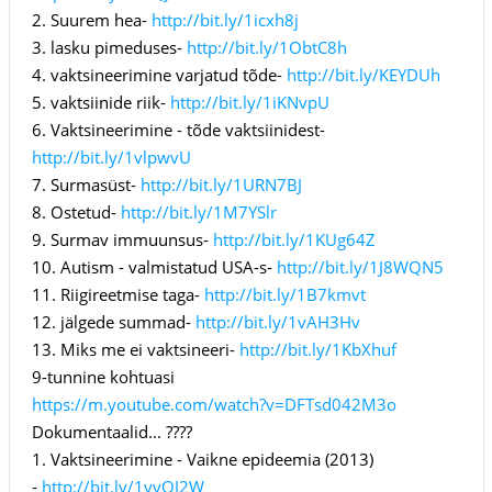
2. Suurem hea-
http://bit.ly/1icxh8j
3. lasku pimeduses-
http://bit.ly/1ObtC8h
4. vaktsineerimine varjatud tõde-
http://bit.ly/KEYDUh
5. vaktsiinide riik-
http://bit.ly/1iKNvpU
6. Vaktsineerimine - tõde vaktsiinidest-
http://bit.ly/1vlpwvU
7. Surmasüst-
http://bit.ly/1URN7BJ
8. Ostetud-
http://bit.ly/1M7YSlr
9. Surmav immuunsus-
http://bit.ly/1KUg64Z
10. Autism - valmistatud USA-s-
http://bit.ly/1J8WQN5
11. Riigireetmise taga-
http://bit.ly/1B7kmvt
12. jälgede summad-
http://bit.ly/1vAH3Hv
13. Miks me ei vaktsineeri-
http://bit.ly/1KbXhuf
9-tunnine kohtuasi
https://m.youtube.com/watch?v=DFTsd042M3o
Dokumentaalid... ????
1. Vaktsineerimine - Vaikne epideemia (2013)
-
http://bit.ly/1vvQJ2W