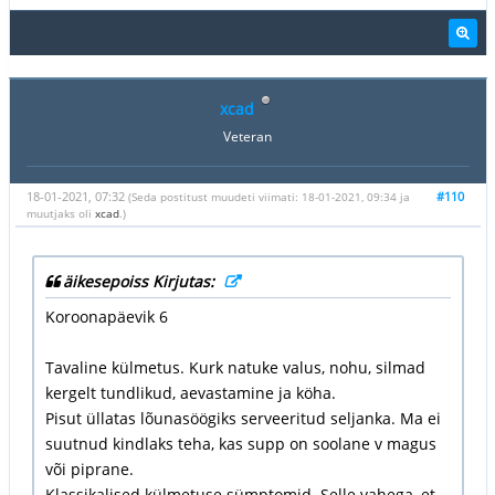
xcad
Veteran
18-01-2021, 07:32
#110
(Seda postitust muudeti viimati: 18-01-2021, 09:34 ja
muutjaks oli
xcad
.)
äikesepoiss Kirjutas:
Koroonapäevik 6
Tavaline külmetus. Kurk natuke valus, nohu, silmad
kergelt tundlikud, aevastamine ja köha.
Pisut üllatas lõunasöögiks serveeritud seljanka. Ma ei
suutnud kindlaks teha, kas supp on soolane v magus
või piprane.
Klassikalised külmetuse sümptomid. Selle vahega, et