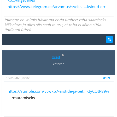
https://www.telegram.ee/arvamus/sveitsi-...ksinud-err
Inimene on valmis hävitama enda ümbert raha saamiseks
kõik elava ja alles siis saab ta aru, et raha ei kõlba süüa!
(Indiaani ütlus)
xcad
Veteran
18-01-2021, 02:02
#109
https://rumble.com/vcwkb7-arstide-ja-pet...KtyCQtR89w
Hirmutamiseks....