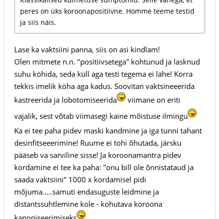
peres on üks koroonapositiivne. Homme teeme testid
ja siis näis.
Lase ka vaktsiini panna, siis on asi kindlam!
Olen mitmete n.n. "positiivsetega" kohtunud ja lasknud
suhu köhida, seda küll aga testi tegema ei lähe! Korra
tekkis imelik köha aga kadus. Soovitan vaktsineeerida
kastreerida ja lobotomiseerida
viimane on eriti
vajalik, sest võtab viimasegi kaine mõistuse ilmingu
Ka ei tee paha pidev maski kandmine ja iga tunni tahant
desinfitseeerimine! Ruume ei tohi õhutada, järsku
pääseb va sarviline sisse! Ja koroonamantra pidev
kordamine ei tee ka paha: "onu bill ole õnnistataud ja
saada vaktsiini" 1000 x kordamisel pidi
mõjuma.....samuti endasuguste leidmine ja
distantssuhtlemine kole - kohutava koroona
kanoniseerimiseks