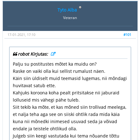
Tyto Alba
Veteran
17-01-2021, 17:10
#101
robot Kirjutas:
Palju su postitustes mõtet ka muidu on?
Raske on vaiki olla kui sellist rumalust näen.
Käin siin üldiselt muid teemasid lugemas, nii mõndagi
huvitavat satub ette.
Kahjuks koroona koha pealt pritsitakse nii jaburaid
lolluseid mis vähegi pähe tuleb.
Siit tekib ka mõte, et kas mõned siin trollivad meelega,
et nalja teha aga see on siiski ohtlik rada mida käia
kuna nii mõnedki inimesed usuvad seda ja võivad
endale ja teistele ohtlikud olla.
Julgeb siin keegi vastutada kui tema nõuande tõttu