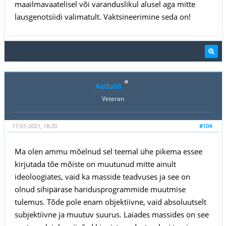
maailmavaatelisel või varanduslikul alusel aga mitte
lausgenotsiidi valimatult. Vaktsineerimine seda on!
Aadu66
Veteran
17-01-2021, 18:20
#104
Ma olen ammu mõelnud sel teemal ühe pikema essee
kirjutada tõe mõiste on muutunud mitte ainult
ideoloogiates, vaid ka masside teadvuses ja see on
olnud sihipärase haridusprogrammide muutmise
tulemus. Tõde pole enam objektiivne, vaid absoluutselt
subjektiivne ja muutuv suurus. Laiades massides on see