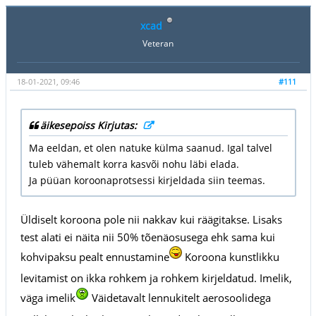
xcad
Veteran
18-01-2021, 09:46
#111
äikesepoiss Kirjutas:
Ma eeldan, et olen natuke külma saanud. Igal talvel
tuleb vähemalt korra kasvõi nohu läbi elada.
Ja püüan koroonaprotsessi kirjeldada siin teemas.
Üldiselt koroona pole nii nakkav kui räägitakse. Lisaks
test alati ei näita nii 50% tõenäosusega ehk sama kui
kohvipaksu pealt ennustamine
Koroona kunstlikku
levitamist on ikka rohkem ja rohkem kirjeldatud. Imelik,
väga imelik
Väidetavalt lennukitelt aerosoolidega