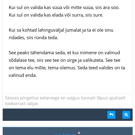
Kui sul on valida kas süüa või mitte süüa, siis ära söö.
Kui sul on valida kas elada või surra, siis sure.
Kui sa kohtad lahinguväljal Jumalat ja ta ei ole sinu
ridades, siis ründa teda.
See peaks tähendama seda, et kui inimene on valinud
sõdalase tee, siis see tee on sirge ja valikuteta. See tee
on tema elu mõte, tema olemus. Seda teed valides on ta
valinud enda.
Seoses pingelise eelarvega on valgus tunneli lõpus ajutiselt
töökorrast väljas