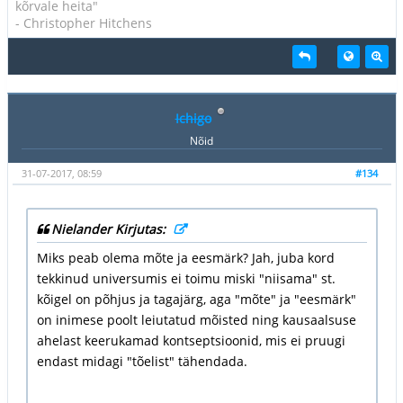
kõrvale heita"
- Christopher Hitchens
Ichigo
Nõid
31-07-2017, 08:59
#134
Nielander Kirjutas:
Miks peab olema mõte ja eesmärk? Jah, juba kord
tekkinud universumis ei toimu miski "niisama" st.
kõigel on põhjus ja tagajärg, aga "mõte" ja "eesmärk"
on inimese poolt leiutatud mõisted ning kausaalsuse
ahelast keerukamad kontseptsioonid, mis ei pruugi
endast midagi "tõelist" tähendada.
...