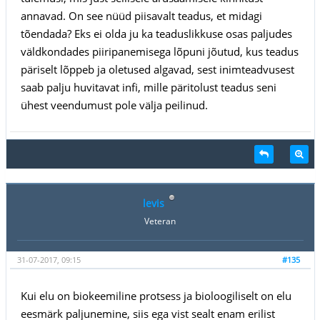
annavad. On see nüüd piisavalt teadus, et midagi
tõendada? Eks ei olda ju ka teaduslikkuse osas paljudes
väldkondades piiripanemisega lõpuni jõutud, kus teadus
päriselt lõppeb ja oletused algavad, sest inimteadvusest
saab palju huvitavat infi, mille päritolust teadus seni
ühest veendumust pole välja peilinud.
levis
Veteran
31-07-2017, 09:15
#135
Kui elu on biokeemiline protsess ja bioloogiliselt on elu
eesmärk paljunemine, siis ega vist sealt enam erilist