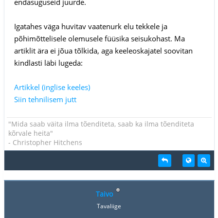
endasuguseid juurde.
Igatahes väga huvitav vaatenurk elu tekkele ja
põhimõttelisele olemusele füüsika seisukohast. Ma
artiklit ära ei jõua tõlkida, aga keeleoskajatel soovitan
kindlasti läbi lugeda:
Artikkel (inglise keeles)
Siin tehnilisem jutt
"Mida saab väita ilma tõenditeta, saab ka ilma tõenditeta
kõrvale heita"
- Christopher Hitchens
Taivo
Tavaliige