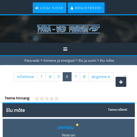
LOGI SISSE
REGISTREERI
>
>
>
Para-web
Inimene ja energiad
Elu ja surm
Elu mõte
...
(current)
Eelmine
1
4
5
6
7
8
Järgmine
Teema hinnang:
Elu mõte
Teema režiimid
olematu
Veteran