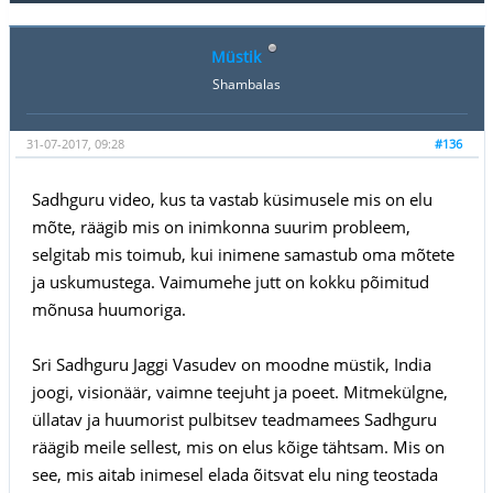
Müstik
Shambalas
31-07-2017, 09:28
#136
Sadhguru video, kus ta vastab küsimusele mis on elu
mõte, räägib mis on inimkonna suurim probleem,
selgitab mis toimub, kui inimene samastub oma mõtete
ja uskumustega. Vaimumehe jutt on kokku põimitud
mõnusa huumoriga.
Sri Sadhguru Jaggi Vasudev on moodne müstik, India
joogi, visionäär, vaimne teejuht ja poeet. Mitmekülgne,
üllatav ja huumorist pulbitsev teadmamees Sadhguru
räägib meile sellest, mis on elus kõige tähtsam. Mis on
see, mis aitab inimesel elada õitsvat elu ning teostada