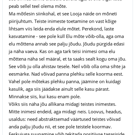
peab sellel teel olema mõte.
Ma mõtlesin siinkohal, et see Looja näide on mõneti
piirijuhtum. Teiste inimeste toetamine on vast kõige
lihtsam viis leida enda elule mõtet. Perekond, laste
kasvatamine - see pole küll Elu mõte võib-olla, aga oma
elu mõttena annab see palju jõudu. Jõudu pürgida edasi
ja näha vaeva. Kas on aga tark teisi inimesi oma elu
mõttena näha sel määral, et ta saaks sealt kogu oma jõu.
See võib ju olla ahistav tesele. Neil võib olla oma sihte ja
eesmärke. Nad võivad panna plehku selle koorma eest.
Vahel pole mõtekas plehku panna, jäämine on kuidagi
kasulik, aga siis jäädakse ainult selle kasu pärast.
Minnakse siis, kui kasu enam pole.
Võiks siis näha jõu allikana midagi teistes inimestes.
Mitte inimesi endeid, aga midagi neis. Loovus, headus,
usaldus: need abstraktsemad väärtused teistes võivad
anda palju jõudu nii, et see pole teistele koormav.
Eeskujuga suunamine võib tekitada positiivse tagasiside