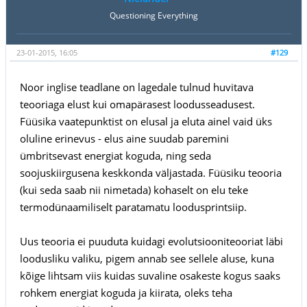
Questioning Everything
23-01-2015, 16:05
#129
Noor inglise teadlane on lagedale tulnud huvitava
teooriaga elust kui omapärasest loodusseadusest.
Füüsika vaatepunktist on elusal ja eluta ainel vaid üks
oluline erinevus - elus aine suudab paremini
ümbritsevast energiat koguda, ning seda
soojuskiirgusena keskkonda väljastada. Füüsiku teooria
(kui seda saab nii nimetada) kohaselt on elu teke
termodünaamiliselt paratamatu loodusprintsiip.
Uus teooria ei puuduta kuidagi evolutsiooniteooriat läbi
loodusliku valiku, pigem annab see sellele aluse, kuna
kõige lihtsam viis kuidas suvaline osakeste kogus saaks
rohkem energiat koguda ja kiirata, oleks teha