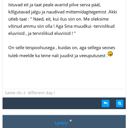
Istuvad eit ja taat peale avariid pilve serva pääl,
kõlgutavad jalgu ja naudivad mittemidagitegemist .Äkki
ütleb taat : " Näed, eit, kui ilus siin on. Me oleksime
võinud ammu siin olla ! Aga Sina muudkui -tervislikud
eluviisid , ja tervislikud eluviisid ! "
On selle teispoolsusega , kuidas on, aga sellega seoses
tuleb meelde ka teine nali juudist ja veeuputusest .
Same sh--t different day !
Lorenz