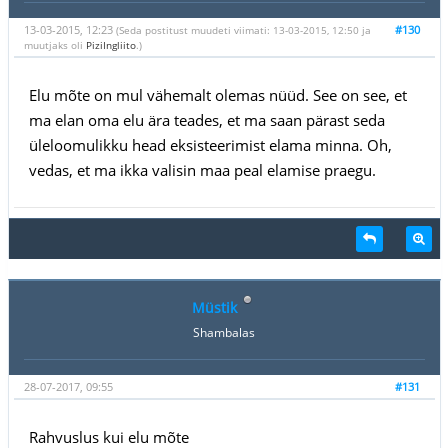
13-03-2015, 12:23
#130
(Seda postitust muudeti viimati: 13-03-2015, 12:50 ja
muutjaks oli
PiziIngliito
.)
Elu mõte on mul vähemalt olemas nüüd. See on see, et
ma elan oma elu ära teades, et ma saan pärast seda
üleloomulikku head eksisteerimist elama minna. Oh,
vedas, et ma ikka valisin maa peal elamise praegu.
Müstik
Shambalas
28-07-2017, 09:55
#131
Rahvuslus kui elu mõte