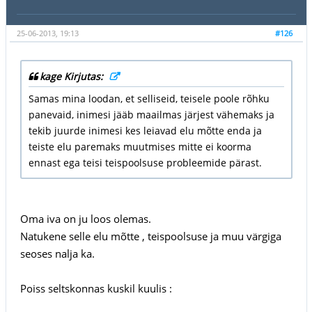
25-06-2013, 19:13
#126
kage Kirjutas:
Samas mina loodan, et selliseid, teisele poole rõhku
panevaid, inimesi jääb maailmas järjest vähemaks ja
tekib juurde inimesi kes leiavad elu mõtte enda ja
teiste elu paremaks muutmises mitte ei koorma
ennast ega teisi teispoolsuse probleemide pärast.
Oma iva on ju loos olemas.
Natukene selle elu mõtte , teispoolsuse ja muu värgiga
seoses nalja ka.
Poiss seltskonnas kuskil kuulis :