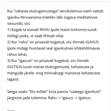
Kui "väheste elukogemustega" tervikolemus-vaim sattub
igaviku-Nirvaanasse (näiteks läbi sügava meditatiivse
seisundi), siis:
1) Kogeb ta esmalt RAHU (pole maist torkimist-sundi
millegi jaoks, st saab lihtsalt olla).
2) Kui "rahu" on piisavalt kogetud, siis ilmneb IGAVUS
(pole midagi huvitavat seal igavikulises kõikehõlmavas
rahus teha).
3) Kui "igavust" on piisavalt kogetud, siis ilmneb
IGATSUS (uute maiste elukogemuste, kehastuste ja
mängude järele: ning minnaksegi maisesse kehastusse
tagasi).
Seega saaks "Elu mõtte" kirja panna "vaatega igavikust"
järgmise jada tulemina: Rahu -> Igavus -> Igatsus.
------