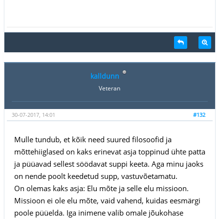
kalldunn
Veteran
30-07-2017, 14:01
#132
Mulle tundub, et kõik need suured filosoofid ja
mõttehiiglased on kaks erinevat asja toppinud ühte patta
ja püüavad sellest söödavat suppi keeta. Aga minu jaoks
on nende poolt keedetud supp, vastuvõetamatu.
On olemas kaks asja: Elu mõte ja selle elu missioon.
Missioon ei ole elu mõte, vaid vahend, kuidas eesmärgi
poole püüelda. Iga inimene valib omale jõukohase