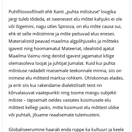
Puhtfilosoofiliselt ehk Kanti „puhta mõistuse“ loogika
järgi tuleb tõdeda, et iseenesest elu mõtet kahjuks ei ole
või õigemini, nagu ütles Spinoza, on elu mõte causa sui,
ehk et selle mõistmine ja mõte peituvad elus eneses.
Materialistid peavad maailma algpõhjuseks ja mõtteks
igavest ning hoomamatut Mateeriat, idealistid ajatut
Maailma Vaimu ning deistid igavest jagamatut kõige
olemasoleva loojat ja juhtijat Jumalat. Kuid kui puhta
mõistuse radadelt maisemale teekonnale minna, siis on
inimese elu mõtteid märksa rohkem. Ühiskonnas elades,
ja eriti siis kui rakendame dialektiliselt teist nn
kõrvalasuvat vaatepunkti ning toome mängu subjekti
mõiste – täpsemalt öeldes vastates küsimusele elu
mõttest kellegi jaoks, mitte küsimust elu mõttest üldse
või puhtalt, jõuame reaalsemate tulemusteni.
Globaliseerumine haarab enda rüppe ka kultuuri ja keele