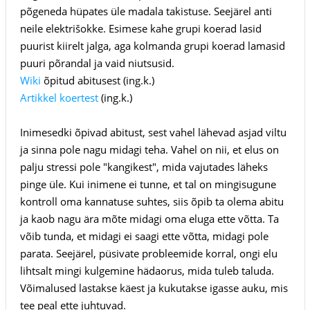
põgeneda hüpates üle madala takistuse. Seejärel anti
neile elektrišokke. Esimese kahe grupi koerad lasid
puurist kiirelt jalga, aga kolmanda grupi koerad lamasid
puuri põrandal ja vaid niutsusid.
Wiki
õpitud abitusest (ing.k.)
Artikkel koertest
(ing.k.)
Inimesedki õpivad abitust, sest vahel lähevad asjad viltu
ja sinna pole nagu midagi teha. Vahel on nii, et elus on
palju stressi pole "kangikest", mida vajutades läheks
pinge üle. Kui inimene ei tunne, et tal on mingisugune
kontroll oma kannatuse suhtes, siis õpib ta olema abitu
ja kaob nagu ära mõte midagi oma eluga ette võtta. Ta
võib tunda, et midagi ei saagi ette võtta, midagi pole
parata. Seejärel, püsivate probleemide korral, ongi elu
lihtsalt mingi kulgemine hädaorus, mida tuleb taluda.
Võimalused lastakse käest ja kukutakse igasse auku, mis
tee peal ette juhtuvad.