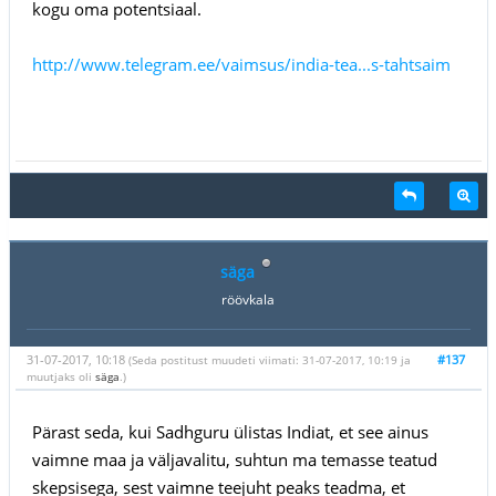
kogu oma potentsiaal.
http://www.telegram.ee/vaimsus/india-tea...s-tahtsaim
säga
röövkala
31-07-2017, 10:18
#137
(Seda postitust muudeti viimati: 31-07-2017, 10:19 ja
muutjaks oli
säga
.)
Pärast seda, kui Sadhguru ülistas Indiat, et see ainus
vaimne maa ja väljavalitu, suhtun ma temasse teatud
skepsisega, sest vaimne teejuht peaks teadma, et