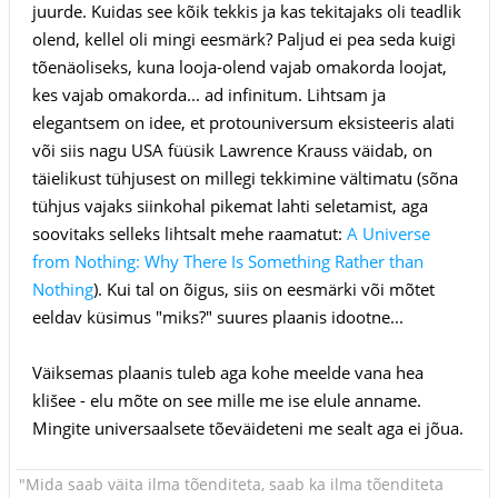
juurde. Kuidas see kõik tekkis ja kas tekitajaks oli teadlik
olend, kellel oli mingi eesmärk? Paljud ei pea seda kuigi
tõenäoliseks, kuna looja-olend vajab omakorda loojat,
kes vajab omakorda... ad infinitum. Lihtsam ja
elegantsem on idee, et protouniversum eksisteeris alati
või siis nagu USA füüsik Lawrence Krauss väidab, on
täielikust tühjusest on millegi tekkimine vältimatu (sõna
tühjus vajaks siinkohal pikemat lahti seletamist, aga
soovitaks selleks lihtsalt mehe raamatut:
A Universe
from Nothing: Why There Is Something Rather than
Nothing
). Kui tal on õigus, siis on eesmärki või mõtet
eeldav küsimus "miks?" suures plaanis idootne...
Väiksemas plaanis tuleb aga kohe meelde vana hea
klišee - elu mõte on see mille me ise elule anname.
Mingite universaalsete tõeväideteni me sealt aga ei jõua.
"Mida saab väita ilma tõenditeta, saab ka ilma tõenditeta