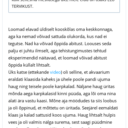
TERVIKUST.
Loomad elavad üldiselt kooskõlas oma keskkonnaga,
aga ka nemad võivad sattuda olukorda, kus nad ei
tegutse. Nad ka võivad õppida abitust. Loouses seda
palju ei juhtu ilmselt, aga tehistungimustes tehtud
eksperimendid näitavad, et loomad võivad abitust
õppida küllalt lihtsalt.
Üks katse (ettekande
video
) oli selline, et akvaarium
eraldati klaasida kaheks ja ühele poole pandi ujuma
haug ning teisele poole karpkalad. Näljane haug üritas
mõnda aega karpkalasid kinni püüda, aga lõi oma nina
alati ära vastu kaasi. Mõne aja möödudes ta siis loobus
ja oli õppinud, et mõttetu on üritada. Seejärel eemaldati
klaas ja kalad sattusid koos ujuma. Haug lihtsalt hulpis
vees ja oli valmis nälga surema, sest saagi püüdmine