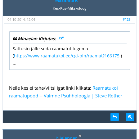
excubitoris
Kes-Kus-Miks-oloog
04-10-2014, 12:04
#128
Minaelan Kirjutas:
Sattusin jälle seda raamatut lugema
(
https://www.raamatukoi.ee/cgi-bin/raamat?166175
)
...
Neile kes ei taha/viitsi igat linki klikata:
Raamatukoi
raamatupood -- Vaimne Psühholoogia | Steve Rother
Nielander