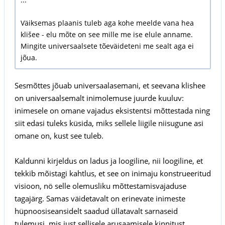
Väiksemas plaanis tuleb aga kohe meelde vana hea
klišee - elu mõte on see mille me ise elule anname.
Mingite universaalsete tõeväideteni me sealt aga ei
jõua.
Sesmõttes jõuab universaalasemani, et seevana klishee
on universaalsemalt inimolemuse juurde kuuluv:
inimesele on omane vajadus eksistentsi mõttestada ning
siit edasi tuleks küsida, miks sellele liigile niisugune asi
omane on, kust see tuleb.
Kaldunni kirjeldus on ladus ja loogiline, nii loogiline, et
tekkib mõistagi kahtlus, et see on inimaju konstrueeritud
visioon, nö selle olemusliku mõttestamisvajaduse
tagajärg. Samas väidetavalt on erinevate inimeste
hüpnoosiseansidelt saadud üllatavalt sarnaseid
tulemusi, mis just sellisele arusaamisele kinnitust