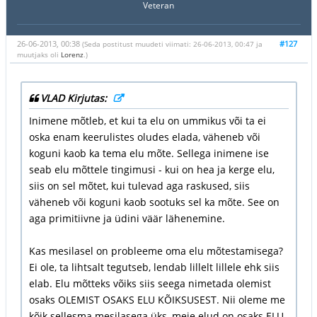
Veteran
26-06-2013, 00:38
#127
(Seda postitust muudeti viimati: 26-06-2013, 00:47 ja
muutjaks oli
Lorenz
.)
VLAD Kirjutas:
Inimene mõtleb, et kui ta elu on ummikus või ta ei
oska enam keerulistes oludes elada, väheneb või
koguni kaob ka tema elu mõte. Sellega inimene ise
seab elu mõttele tingimusi - kui on hea ja kerge elu,
siis on sel mõtet, kui tulevad aga raskused, siis
väheneb või koguni kaob sootuks sel ka mõte. See on
aga primitiivne ja üdini väär lähenemine.
Kas mesilasel on probleeme oma elu mõtestamisega?
Ei ole, ta lihtsalt tegutseb, lendab lillelt lillele ehk siis
elab. Elu mõtteks võiks siis seega nimetada olemist
osaks OLEMIST OSAKS ELU KÕIKSUSEST. Nii oleme me
kõik sellesma mesilasega üks, meie elud on osaks ELU