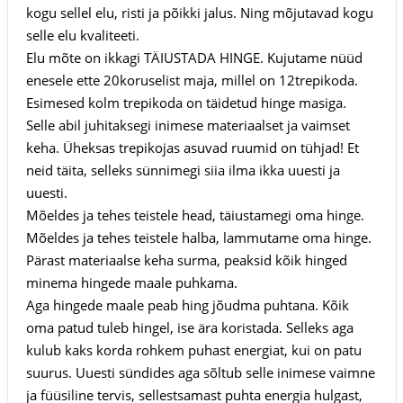
kogu sellel elu, risti ja põikki jalus. Ning mõjutavad kogu
selle elu kvaliteeti.
Elu mõte on ikkagi TÄIUSTADA HINGE. Kujutame nüüd
enesele ette 20koruselist maja, millel on 12trepikoda.
Esimesed kolm trepikoda on täidetud hinge masiga.
Selle abil juhitaksegi inimese materiaalset ja vaimset
keha. Üheksas trepikojas asuvad ruumid on tühjad! Et
neid täita, selleks sünnimegi siia ilma ikka uuesti ja
uuesti.
Mõeldes ja tehes teistele head, täiustamegi oma hinge.
Mõeldes ja tehes teistele halba, lammutame oma hinge.
Pärast materiaalse keha surma, peaksid kõik hinged
minema hingede maale puhkama.
Aga hingede maale peab hing jõudma puhtana. Kõik
oma patud tuleb hingel, ise ära koristada. Selleks aga
kulub kaks korda rohkem puhast energiat, kui on patu
suurus. Uuesti sündides aga sõltub selle inimese vaimne
ja füüsiline tervis, sellestsamast puhta energia hulgast,