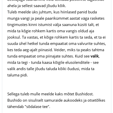
ahela ja sellest saavad jõudu kõik.
Tuleb meelde üks juhtum, kus hiinlased panid buda
munga vangi ja peale paarikümmet aastat väga rasketes
tingimustes kinni istumist välja saanuna küsiti talt, et
mida ta kõgie rohkem kartis oma vangis oldud aja
jooksul. Ta vastas, et kõige rohkem kartis ta seda, et ta ei
suuda ühel hetkel tunda empaatiat oma valvurite suhtes,
kes teda aeg-ajalt piinasid. Veider, miks ta peaks tahtma
tunda empaatiat oma piinajate suhtes. Kuid see
valik
,
mida ta tegi - tunda kaasa kõigile elusolenditele - see
valik andis talle jõudu taluda kõiki õudusi, mida ta
taluma pidi.
Sellega tuleb mulle meelde kaks mõtet Bushidost.
Bushido on sisuliselt samuraide aukoodeks ja otsetõlkes
tähendab "sõdalase tee".