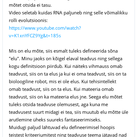
mõtet otsida ei tasu.
Video seletab kuidas RNA paljuneb ning selle võimalikku
rolli evolutsioonis:
https://www.youtube.com/watch?
v=K1xnYFCZ9Yg&t=185s
Mis on elu mõte, siis esmalt tuleks defineerida sõna
"elu". Minu jaoks on kõigel elaval teadvus ning sellega
kogu definitsioon piirdub. Kui näiteks vihmauss omab
teadvust, siis on ta elus ja kui ei oma teadvust, siis on ta
bioloogiline robot, mis ei ole elus. Kui tehisintellekt
omab teadvust, siis on ta elus. Kui mateeria omab
teadvust, siis on ka mateeria elus jne. Seega elu mõtet
tuleks otsida teadvuse olemusest, aga kuna me
teadvusest suurt midagi ei tea, siis muutub elu mõtte üle
arutlemine üheks suureks fantaseerimiseks.
Muidugi paljud lähtuvad elu defineerimisel hoopis
teistest kriteeriumitest ning teadvuse teema jätavad nad