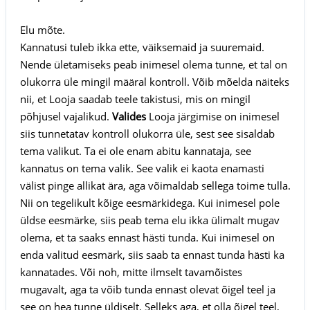
Elu mõte.
Kannatusi tuleb ikka ette, väiksemaid ja suuremaid.
Nende ületamiseks peab inimesel olema tunne, et tal on
olukorra üle mingil määral kontroll. Võib mõelda näiteks
nii, et Looja saadab teele takistusi, mis on mingil
põhjusel vajalikud.
Valides
Looja järgimise on inimesel
siis tunnetatav kontroll olukorra üle, sest see sisaldab
tema valikut. Ta ei ole enam abitu kannataja, see
kannatus on tema valik. See valik ei kaota enamasti
välist pinge allikat ära, aga võimaldab sellega toime tulla.
Nii on tegelikult kõige eesmärkidega. Kui inimesel pole
üldse eesmärke, siis peab tema elu ikka ülimalt mugav
olema, et ta saaks ennast hästi tunda. Kui inimesel on
enda valitud eesmärk, siis saab ta ennast tunda hästi ka
kannatades. Või noh, mitte ilmselt tavamõistes
mugavalt, aga ta võib tunda ennast olevat õigel teel ja
see on hea tunne üldiselt. Selleks aga, et olla õigel teel,