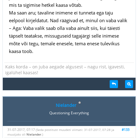
mis ta sigimise hetkel kaasa võtab.
Ma saan aru; tavaline inimene ei tunneta ega taju
eelpool kirjeldatut. Nad räägivad et, minul on vaba valik
– Aga: Vaba valik saab olla vaba ainult siis, kui täiesti
täpselt teatakse, missuguseid tagajärgi selle inimese
mõte või tegu, temale enesele, tema enese tulevikus
kaasa toob.
Kaks korda – on juba aegade algusest – nagu rist, igavesti,
igalühel kaasas!
Nielander
Questioning Everything
31-07-2017, 07:17
#133
(Seda postitust muudeti viimati: 31-07-2017, 07:28 ja
muutjaks oli
Nielander
.)