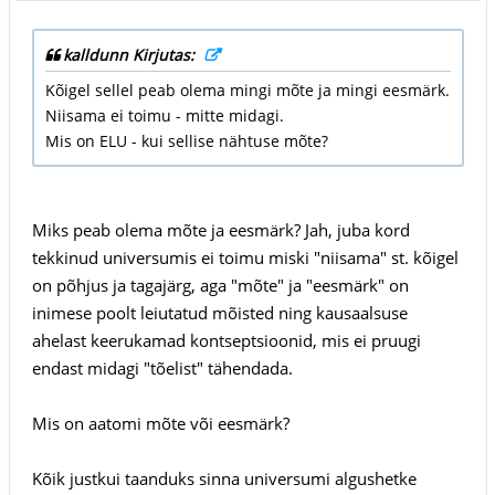
kalldunn Kirjutas:
Kõigel sellel peab olema mingi mõte ja mingi eesmärk.
Niisama ei toimu - mitte midagi.
Mis on ELU - kui sellise nähtuse mõte?
Miks peab olema mõte ja eesmärk? Jah, juba kord
tekkinud universumis ei toimu miski "niisama" st. kõigel
on põhjus ja tagajärg, aga "mõte" ja "eesmärk" on
inimese poolt leiutatud mõisted ning kausaalsuse
ahelast keerukamad kontseptsioonid, mis ei pruugi
endast midagi "tõelist" tähendada.
Mis on aatomi mõte või eesmärk?
Kõik justkui taanduks sinna universumi algushetke