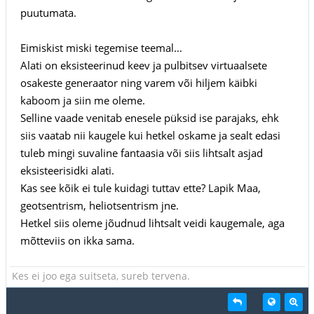
puutumata.
Eimiskist miski tegemise teemal...
Alati on eksisteerinud keev ja pulbitsev virtuaalsete
osakeste generaator ning varem või hiljem käibki
kaboom ja siin me oleme.
Selline vaade venitab enesele püksid ise parajaks, ehk
siis vaatab nii kaugele kui hetkel oskame ja sealt edasi
tuleb mingi suvaline fantaasia või siis lihtsalt asjad
eksisteerisidki alati.
Kas see kõik ei tule kuidagi tuttav ette? Lapik Maa,
geotsentrism, heliotsentrism jne.
Hetkel siis oleme jõudnud lihtsalt veidi kaugemale, aga
mõtteviis on ikka sama.
Kes ei joo ega suitseta, sureb tervena.