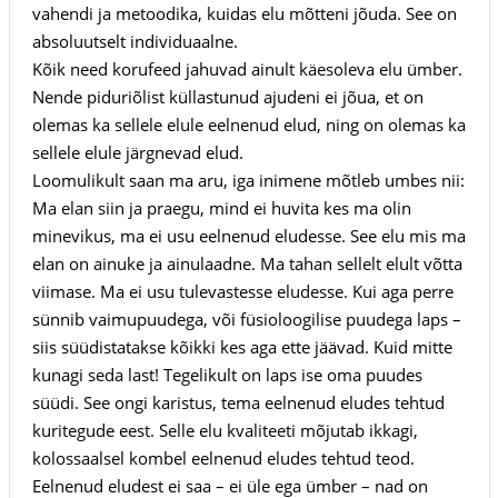
vahendi ja metoodika, kuidas elu mõtteni jõuda. See on
absoluutselt individuaalne.
Kõik need korufeed jahuvad ainult käesoleva elu ümber.
Nende piduriõlist küllastunud ajudeni ei jõua, et on
olemas ka sellele elule eelnenud elud, ning on olemas ka
sellele elule järgnevad elud.
Loomulikult saan ma aru, iga inimene mõtleb umbes nii:
Ma elan siin ja praegu, mind ei huvita kes ma olin
minevikus, ma ei usu eelnenud eludesse. See elu mis ma
elan on ainuke ja ainulaadne. Ma tahan sellelt elult võtta
viimase. Ma ei usu tulevastesse eludesse. Kui aga perre
sünnib vaimupuudega, või füsioloogilise puudega laps –
siis süüdistatakse kõikki kes aga ette jäävad. Kuid mitte
kunagi seda last! Tegelikult on laps ise oma puudes
süüdi. See ongi karistus, tema eelnenud eludes tehtud
kuritegude eest. Selle elu kvaliteeti mõjutab ikkagi,
kolossaalsel kombel eelnenud eludes tehtud teod.
Eelnenud eludest ei saa – ei üle ega ümber – nad on