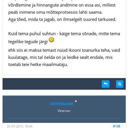
võrdlemine ja hinnangute andmine on essa asi, millest
peab inimene oma mõtteprotsessis lahti saama.
Aga tõed, mida ta jagab, on ilmselgelt suured tarkused.
Kuid tema puhul suhtun - käige tema sõnade, mitte tema
tegelike tegude järgi
ehk siis ei maksa temast nüüd ikooni toanurka teha, vaid
kuulatage, mis tal öelda on ja leidke sealt endale, mis
toetab teie hetke maailmataju.
lahendused
Veteran
31-07-2017, 18:44
#138