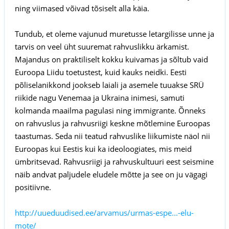
ning viimased võivad tõsiselt alla käia.
Tundub, et oleme vajunud muretusse letargilisse unne ja
tarvis on veel üht suuremat rahvuslikku ärkamist.
Majandus on praktiliselt kokku kuivamas ja sõltub vaid
Euroopa Liidu toetustest, kuid kauks neidki. Eesti
põliselanikkond jookseb laiali ja asemele tuuakse SRÜ
riikide nagu Venemaa ja Ukraina inimesi, samuti
kolmanda maailma pagulasi ning immigrante. Õnneks
on rahvuslus ja rahvusriigi keskne mõtlemine Euroopas
taastumas. Seda nii teatud rahvuslike liikumiste näol nii
Euroopas kui Eestis kui ka ideoloogiates, mis meid
ümbritsevad. Rahvusriigi ja rahvuskultuuri eest seismine
näib andvat paljudele eludele mõtte ja see on ju vägagi
positiivne.
http://uueduudised.ee/arvamus/urmas-espe...-elu-
mote/