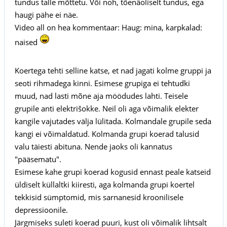
tundus talle mõttetu. Või noh, tõenäoliselt tundus, ega
haugi pähe ei näe.
Video all on hea kommentaar: Haug: mina, karpkalad:
naised
Koertega tehti selline katse, et nad jagati kolme gruppi ja
seoti rihmadega kinni. Esimese grupiga ei tehtudki
muud, nad lasti mõne aja möödudes lahti. Teisele
grupile anti elektrišokke. Neil oli aga võimalik elekter
kangile vajutades välja lülitada. Kolmandale grupile seda
kangi ei võimaldatud. Kolmanda grupi koerad talusid
valu täiesti abituna. Nende jaoks oli kannatus
"pääsematu".
Esimese kahe grupi koerad kogusid ennast peale katseid
üldiselt küllaltki kiiresti, aga kolmanda grupi koertel
tekkisid sümptomid, mis sarnanesid kroonilisele
depressioonile.
Järgmiseks suleti koerad puuri, kust oli võimalik lihtsalt