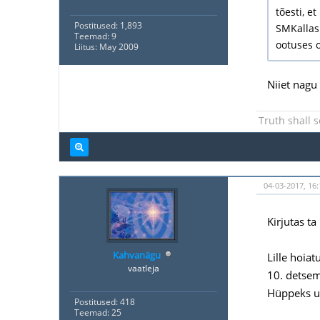
tõesti, e
Postitused: 1,893
SMKallas 
Teemad: 9
ootuses 
Liitus: May 2009
Niiet nagu
Truth shall s
04-03-2017, 16:
Kirjutas ta
Kahvanägu
Lille hoiat
vaatleja
10. detse
Hüppeks u
Postitused: 418
Teemad: 25