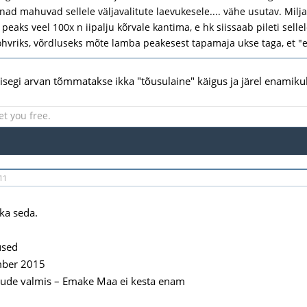
t nad mahuvad sellele väljavalitute laevukesele.... vähe usutav. Mi
peaks veel 100x n iipalju kõrvale kantima, e hk siissaab pileti sell
ohvriks, võrdluseks mõte lamba peakesest tapamaja ukse taga, et 
 isegi arvan tõmmatakse ikka "tõusulaine" käigus ja järel enamikul
et you free.
11
 ka seda.
used
mber 2015
ude valmis – Emake Maa ei kesta enam