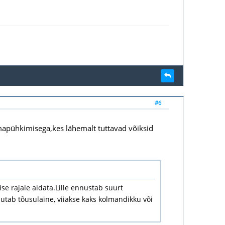
#6
mapühkimisega,kes lähemalt tuttavad võiksid
se rajale aidata.Lille ennustab suurt
utab tõusulaine, viiakse kaks kolmandikku või