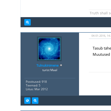
Truth shall s
04-01-2016, 14:
Tasub tähe
Muutused o
Tulnukinimene
turist Maal
Postitused: 918
Teemad: 5
Liitus: Mar 2012