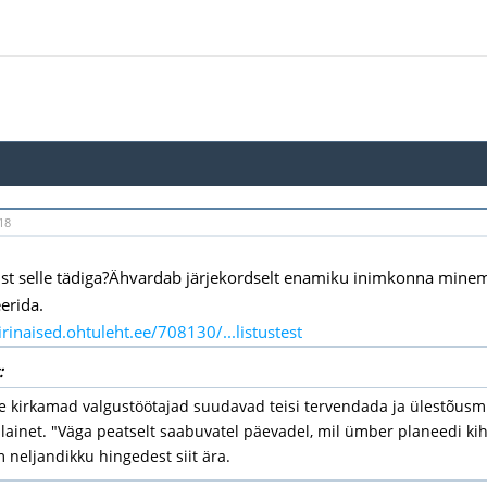
18
st selle tädiga?Ähvardab järjekordselt enamiku inimkonna mine
rida.
irinaised.ohtuleht.ee/708130/...listustest
:
e kirkamad valgustöötajad suudavad teisi tervendada ja ülestõusmi
ainet. "Väga peatselt saabuvatel päevadel, mil ümber planeedi kih
m neljandikku hingedest siit ära.