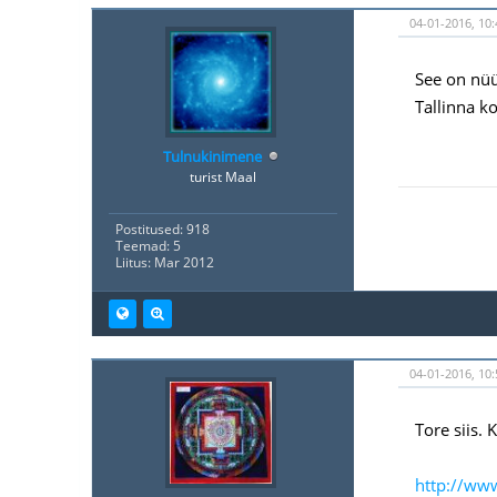
04-01-2016, 10:
See on nüü
Tallinna k
Tulnukinimene
turist Maal
Postitused: 918
Teemad: 5
Liitus: Mar 2012
04-01-2016, 10:
Tore siis.
http://ww