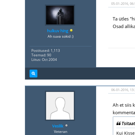
05-01-2016, 06:
Ta ütles "
Osad allik
hulkuv hing
Ah suva sokid :)
Postitused: 1,113
Teemad: 90
Liitus: Oct 2004
06-01-2016, 13:
Ah et siis
kommentaar
Tsitaat
Vesilik
Veteran
Kui Kiss