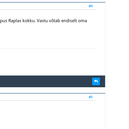
#4
 lõpus Raplas kokku. Vastu võtab endiselt oma
#5