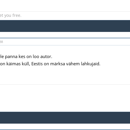
et you free.
38
le panna kes on loo autor.
n käimas küll, Eestis on märksa vähem lahkujaid.