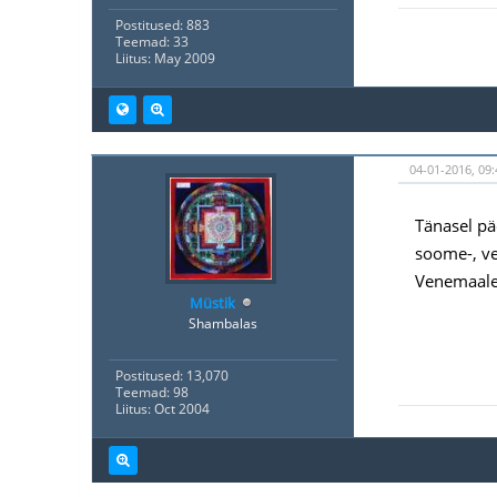
Postitused: 883
Teemad: 33
Liitus: May 2009
04-01-2016, 09:
Tänasel pä
soome-, ve
Venemaale 
Müstik
Shambalas
Postitused: 13,070
Teemad: 98
Liitus: Oct 2004