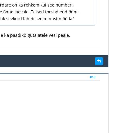
ljardäre on ka rohkem kui see number.
ele õnne laevale. Teised toovad end õnne
"ehk seekord läheb see minust mööda"
e ka paadikõigutajatele vesi peale.
#10