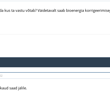
da kus ta vastu võtab? Väidetavalt saab bioenergia korrigeerimise
52
kaud saad jälile.