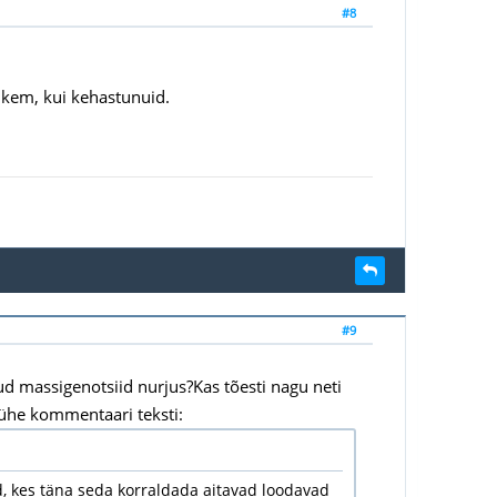
#8
ohkem, kui kehastunuid.
#9
ud massigenotsiid nurjus?Kas tõesti nagu neti
ühe kommentaari teksti:
, kes täna seda korraldada aitavad loodavad