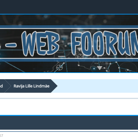
ad
Ravija Lille Lindmäe
57