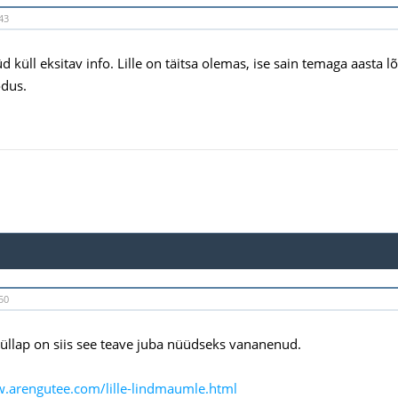
43
d küll eksitav info. Lille on täitsa olemas, ise sain temaga aasta
odus.
50
 Küllap on siis see teave juba nüüdseks vananenud.
w.arengutee.com/lille-lindmaumle.html