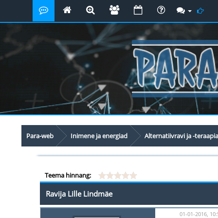
Para-web
Inimene ja energiad
Alternatiivravi ja -teraapi
Teema hinnang:
Ravija Lille Lindmäe
01-01-2016, 10: