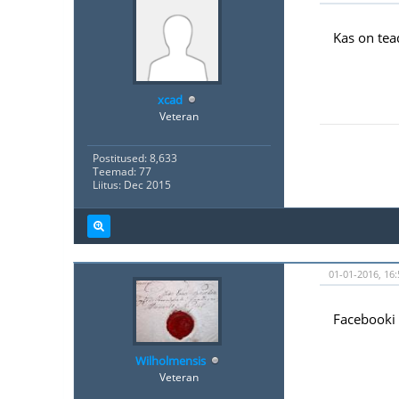
Kas on tea
xcad
Veteran
Postitused: 8,633
Teemad: 77
Liitus: Dec 2015
01-01-2016, 16:
Facebooki 
Wilholmensis
Veteran