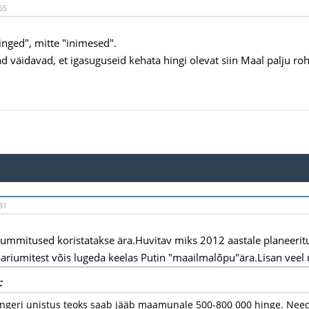
55
hinged", mitte "inimesed".
ad väidavad, et igasuguseid kehata hingi olevat siin Maal palju r
31
 kummitused koristatakse ära.Huvitav miks 2012 aastale planeerit
iumitest võis lugeda keelas Putin "maailmalõpu"ära.Lisan veel 
:
engeri unistus teoks saab jääb maamunale 500-800 000 hinge. Need