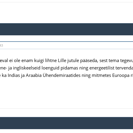
43
eval ei ole enam kuigi lihtne Lille jutule pääseda, sest tema teg
ne- ja ingliskeelseid loenguid pidamas ning energeetilist terven
ka Indias ja Araabia Ühendemiraatides ning mitmetes Euroopa ri