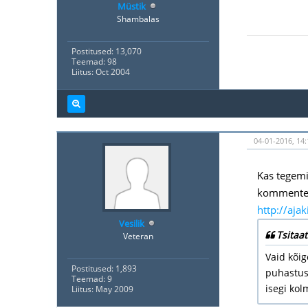
Müstik
Shambalas
Postitused: 13,070
Teemad: 98
Liitus: Oct 2004
04-01-2016, 14:
Kas tegemi
kommentee
http://ajak
Vesilik
Tsitaat
Veteran
Vaid kõig
Postitused: 1,893
puhastusl
Teemad: 9
isegi kol
Liitus: May 2009