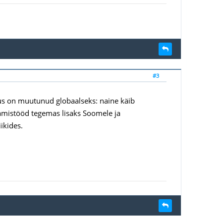
#3
evus on muutunud globaalseks: naine käib
damistööd tegemas lisaks Soomele ja
ikides.