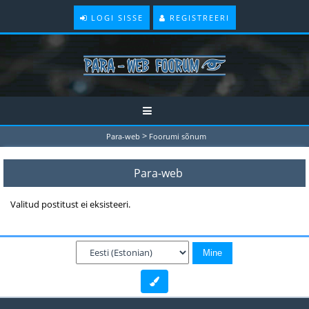
LOGI SISSE
REGISTREERI
>
Para-web
Foorumi sõnum
Para-web
Valitud postitust ei eksisteeri.