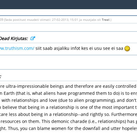
:59
(Seda postitust muudeti viimati: 27-02-2013, 15:01 ja muutjaks oli
Treel
.)
Dead Kirjutas:
ww.truthism.com/
siit saab asjaliku infot kes ei usu see ei saa
:
 ultra-impressionable beings and therefore are easily controlled 
 Earth (that is, what aliens have programmed them to do) is to en
with relationships and love (due to alien programming), and don't 
believe that being in a relationship is one of the most important t
care less about being in a relationship--and rightly so. Furthermo
resources on them. This demonic charade (i.e., relationships) has 
ight. Thus, you can blame women for the downfall and utter hopele