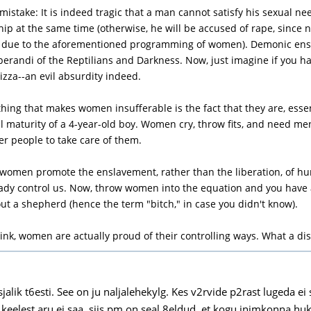
istake: It is indeed tragic that a man cannot satisfy his sexual ne
hip at the same time (otherwise, he will be accused of rape, since 
, due to the aforementioned programming of women). Demonic ensl
randi of the Reptilians and Darkness. Now, just imagine if you had
izza--an evil absurdity indeed.
hing that makes women insufferable is the fact that they are, essent
 maturity of a 4-year-old boy. Women cry, throw fits, and need men
r people to take care of them.
l, women promote the enslavement, rather than the liberation, of hu
eady control us. Now, throw women into the equation and you have 
ut a shepherd (hence the term "bitch," in case you didn't know).
ink, women are actually proud of their controlling ways. What a di
sjalik t6esti. See on ju naljalehekylg. Kes v2rvide p2rast lugeda ei s
e keelest aru ei saa, siis pm on seal 8eldud, et kogu inimkonna h