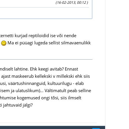
(16-02-2013, 00:12 )
ernetti kurjad reptiloidid ise või nende
d
Ma ei püüagi lugeda sellist silmavaenulikk
diselt lahtine. Ehk keegi avitab? Ennast
jast maskeerub kellekski v millekski ehk siis
tusi, väärtushinnanguid, kultuurilugu - elab
isem ja ulatuslikum)... Vältimatult peab selline
tumise kogemused ongi tõsi, siis ilmselt
 jahtuvaid jälgi?