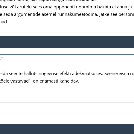
dluse või arutelu sees oma opponenti noomima hakata ei anna ju 
e seda argumentide asemel rünnakumeetodina. Jätke see personali
mad.
07
elda seente hallutsinogeense efekti adekvaatsuses. Seenereisija n
tõele vastavad", on enamasti kaheldav.