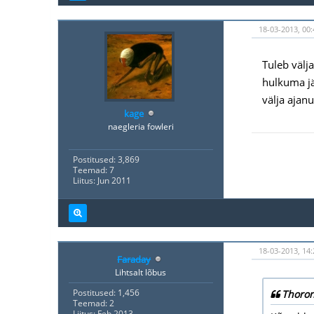
18-03-2013, 00
Tuleb välja
hulkuma jä
välja ajan
kage
naegleria fowleri
Postitused: 3,869
Teemad: 7
Liitus: Jun 2011
18-03-2013, 14:
Faraday
Lihtsalt lõbus
Postitused: 1,456
Thoron
Teemad: 2
Liitus: Feb 2013