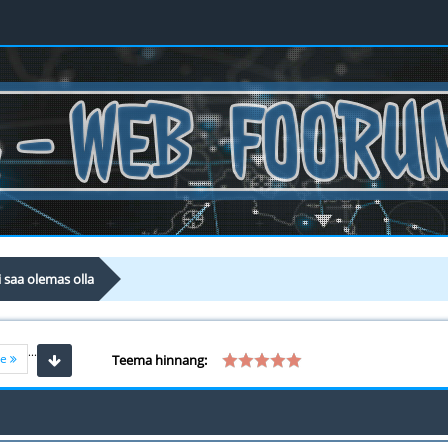
i saa olemas olla
...
ne
Teema hinnang: