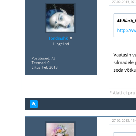
27-02-2013, 07:
Black_
http://w
Tondinahk
Hingelind
Vaatasin v
Postitused: 73
silmadele j
Teemad: 0
Liitus: Feb 2013
seda võtku
" Alati ei pr
27-02-2013, 13