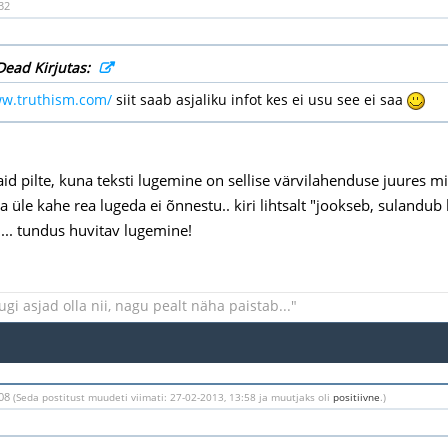
32
Dead Kirjutas:
ww.truthism.com/
siit saab asjaliku infot kes ei usu see ei saa
aid pilte, kuna teksti lugemine on sellise värvilahenduse juures 
a üle kahe rea lugeda ei õnnestu.. kiri lihtsalt "jookseb, sulandub l
... tundus huvitav lugemine!
uugi asjad olla nii, nagu pealt näha paistab..."
:08
(Seda postitust muudeti viimati: 27-02-2013, 13:58 ja muutjaks oli
positiivne
.)