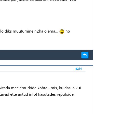
tiloidiks muutumine n2ha olema...
no
#254
itada meelemürkide kohta - mis, kuidas ja kui
itavad ette antud infot kasutades reptiloide