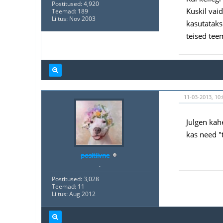
Postitused: 4,920
Kuskil vai
Teemad: 189
Liitus: Nov 2003
kasutataks
teised tee
11-03-2013, 10:
Julgen kah
kas need "
positiivne
.
Postitused: 3,028
Teemad: 11
Liitus: Aug 2012