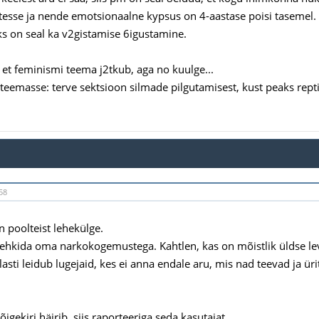
esse ja nende emotsionaalne kypsus on 4-aastase poisi tasemel.
ks on seal ka v2gistamise 6igustamine.
et feminismi teema j2tkub, aga no kuulge...
teemasse: terve sektsioon silmade pilgutamisest, kust peaks rep
58
n poolteist lehekülge.
ehkida oma narkokogemustega. Kahtlen, kas on mõistlik üldse lev
lasti leidub lugejaid, kes ei anna endale aru, mis nad teevad ja ür
 õigekiri häirib, siis raporteeriga seda kasutajat.