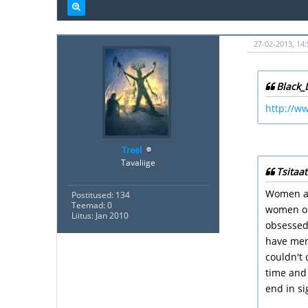
27-02-2013, 14
Black_
http://w
Treel
Tavaliige
Tsitaat
Women are
Postitused: 134
Teemad: 0
women on
Liitus: Jan 2010
obsessed 
have men 
couldn't 
time and 
end in s