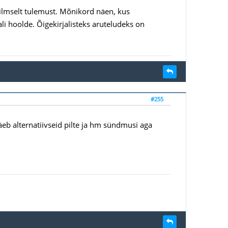
ilmselt tulemust. Mõnikord näen, kus
 hoolde. Õigekirjalisteks aruteludeks on
#255
äeb alternatiivseid pilte ja hm sündmusi aga