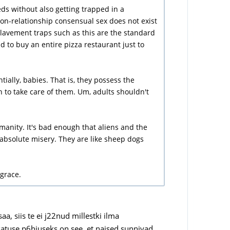
eds without also getting trapped in a
non-relationship consensual sex does not exist
avement traps such as this are the standard
 to buy an entire pizza restaurant just to
ially, babies. That is, they possess the
 to take care of them. Um, adults shouldn't
manity. It's bad enough that aliens and the
absolute misery. They are like sheep dogs
sgrace.
aa, siis te ei j22nud millestki ilma
ukatuse p6hjuseks on see, et naised sunnivad