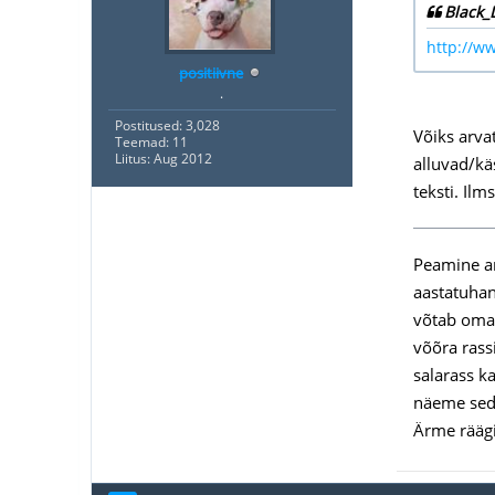
Black_
http://w
positiivne
.
Postitused: 3,028
Võiks arvat
Teemad: 11
Liitus: Aug 2012
alluvad/kä
teksti. Il
Peamine ar
aastatuhan
võtab omaks
võõra rassi
salarass k
näeme seda
Ärme räägi