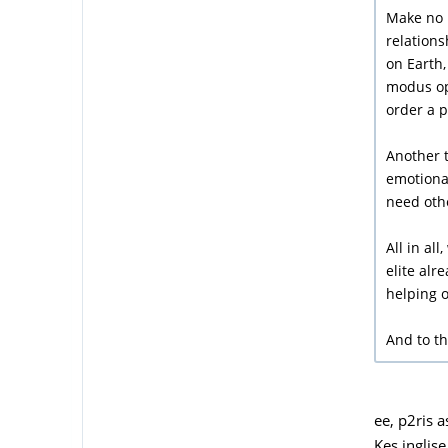
Make no m
relations
on Earth
modus ope
order a p
Another t
emotional
need othe
All in al
elite alr
helping o
And to th
ee, p2ris a
Kes inglis