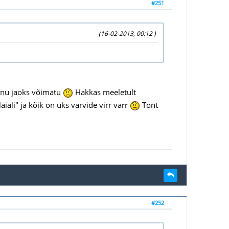
#251
(16-02-2013, 00:12 )
minu jaoks võimatu
Hakkas meeletult
aiali" ja kõik on üks värvide virr varr
Tont
#252