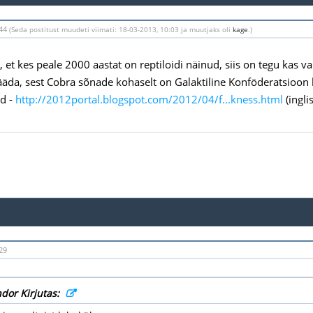
:44
(Seda postitust muudeti viimati: 18-03-2013, 10:03 ja muutjaks oli
kage
.)
, et kes peale 2000 aastat on reptiloidi näinud, siis on tegu kas v
äda, sest Cobra sõnade kohaselt on Galaktiline Konföderatsioon k
ud -
http://2012portal.blogspot.com/2012/04/f...kness.html
(ingli
29
dor Kirjutas: