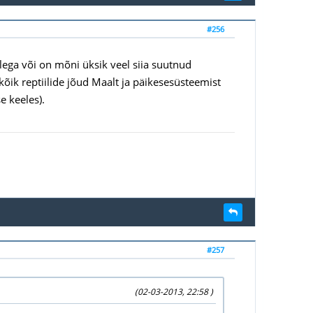
#256
alega või on mõni üksik veel siia suutnud
õik reptiilide jõud Maalt ja päikesesüsteemist
se keeles).
#257
(02-03-2013, 22:58 )