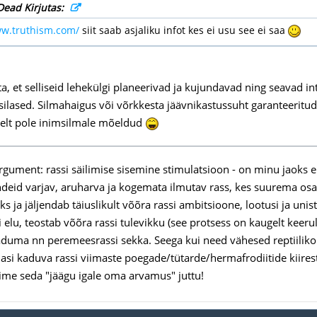
Dead Kirjutas:
ww.truthism.com/
siit saab asjaliku infot kes ei usu see ei saa
a, et selliseid lehekülgi planeerivad ja kujundavad ning seavad int
silased. Silmahaigus või võrkkesta jäävnikastussuht garanteeritu
mselt pole inimsilmale mõeldud
gument: rassi säilimise sisemine stimulatsioon - on minu jaoks en
deid varjav, aruharva ja kogemata ilmutav rass, kes suurema osa a
 ja jäljendab täiuslikult võõra rassi ambitsioone, lootusi ja unis
 elu, teostab võõra rassi tulevikku (see protsess on kaugelt keerul
aduma nn peremeesrassi sekka. Seega kui need vähesed reptiilikoh
si kaduva rassi viimaste poegade/tütarde/hermafrodiitide kiiresti
me seda "jäägu igale oma arvamus" juttu!