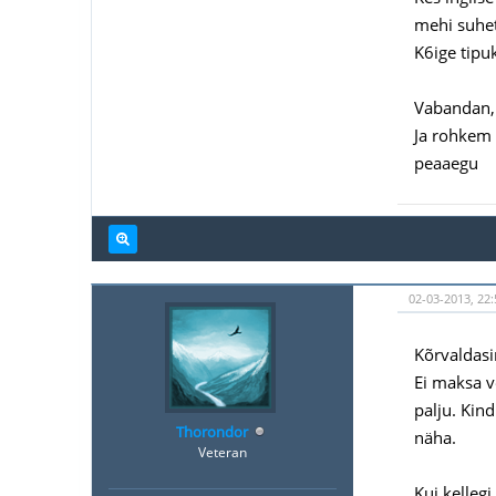
mehi suhet
K6ige tipu
Vabandan, 
Ja rohkem 
peaaegu
02-03-2013, 22:
Kõrvaldasi
Ei maksa v
palju. Kind
Thorondor
näha.
Veteran
Kui kellegi