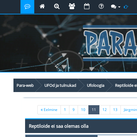
Para-web
UFOd ja tulnukad
Ufoloogia
Reptiloide e
(current)
Eelmine
1
9
10
11
12
13
Järgmi
Reptiloide ei saa olemas olla