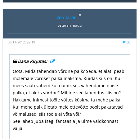
zen faran
veteran madu
30-11-2012, 22:19
#188
Dana Kirjutas:
Oota. Mida tähendab võrdne palk? Seda, et alati peab
mõlemale võrdset palka maksma. Kuidas siis on. Kui
mees saab vähem kui naine, siis vähendame naise
palka, et oleks võrdne? Milline see lahendus siis on?
Hakkame inimest tööle võttes küsima ta mehe palka.
Kui mehe palk ületab meie ettevõtte poolt pakutavad
võimalused, siis tööle ei võta või?
See läheb juba isegi fantaasia ja ulme valdkonnast
välja.