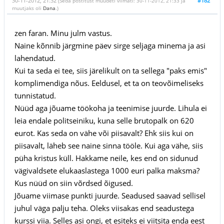
30-11-2012, 21:32
#182
(Seda postitust muudeti viimati: 30-11-2012, 21:33 ja
muutjaks oli
Dana
.)
zen faran. Minu julm vastus.
Naine kõnnib järgmine päev sirge seljaga minema ja asi
lahendatud.
Kui ta seda ei tee, siis järelikult on ta sellega "paks emis"
komplimendiga nõus. Eeldusel, et ta on teovõimeliseks
tunnistatud.
Nüüd aga jõuame töökoha ja teenimise juurde. Lihula ei
leia endale politseiniku, kuna selle brutopalk on 620
eurot. Kas seda on vähe või piisavalt? Ehk siis kui on
piisavalt, läheb see naine sinna tööle. Kui aga vähe, siis
püha kristus küll. Hakkame neile, kes end on sidunud
vägivaldsete elukaaslastega 1000 euri palka maksma?
Kus nüüd on siin võrdsed õigused.
Jõuame viimase punkti juurde. Seadused saavad sellisel
juhul väga palju teha. Oleks viisakas end seadustega
kurssi viia. Selles asi ongi, et esiteks ei viitsita enda eest