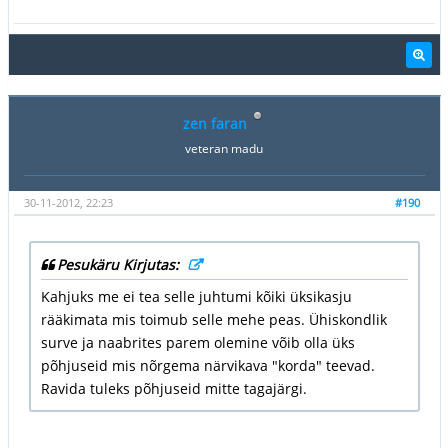
zen faran
veteran madu
30-11-2012, 22:23
#190
Pesukäru Kirjutas:
Kahjuks me ei tea selle juhtumi kõiki üksikasju
rääkimata mis toimub selle mehe peas. Ühiskondlik
surve ja naabrites parem olemine võib olla üks
põhjuseid mis nõrgema närvikava "korda" teevad.
Ravida tuleks põhjuseid mitte tagajärgi.