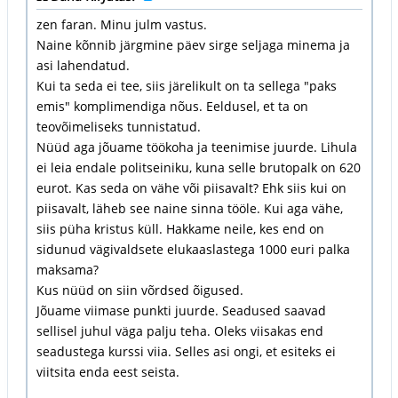
zen faran. Minu julm vastus.
Naine kõnnib järgmine päev sirge seljaga minema ja
asi lahendatud.
Kui ta seda ei tee, siis järelikult on ta sellega "paks
emis" komplimendiga nõus. Eeldusel, et ta on
teovõimeliseks tunnistatud.
Nüüd aga jõuame töökoha ja teenimise juurde. Lihula
ei leia endale politseiniku, kuna selle brutopalk on 620
eurot. Kas seda on vähe või piisavalt? Ehk siis kui on
piisavalt, läheb see naine sinna tööle. Kui aga vähe,
siis püha kristus küll. Hakkame neile, kes end on
sidunud vägivaldsete elukaaslastega 1000 euri palka
maksama?
Kus nüüd on siin võrdsed õigused.
Jõuame viimase punkti juurde. Seadused saavad
sellisel juhul väga palju teha. Oleks viisakas end
seadustega kurssi viia. Selles asi ongi, et esiteks ei
viitsita enda eest seista.