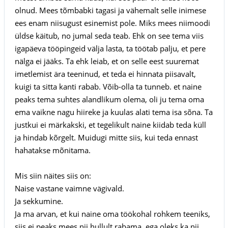
olnud. Mees tõmbabki tagasi ja vähemalt selle inimese
ees enam niisugust esinemist pole. Miks mees niimoodi
üldse käitub, no jumal seda teab. Ehk on see tema viis
igapäeva tööpingeid välja lasta, ta töötab palju, et pere
nälga ei jääks. Ta ehk leiab, et on selle eest suuremat
imetlemist ära teeninud, et teda ei hinnata piisavalt,
kuigi ta sitta kanti rabab. Võib-olla ta tunneb. et naine
peaks tema suhtes alandlikum olema, oli ju tema oma
ema vaikne nagu hiireke ja kuulas alati tema isa sõna. Ta
justkui ei märkakski, et tegelikult naine kiidab teda küll
ja hindab kõrgelt. Muidugi mitte siis, kui teda ennast
hahatakse mõnitama.
Mis siin näites siis on:
Naise vastane vaimne vägivald.
Ja sekkumine.
Ja ma arvan, et kui naine oma töökohal rohkem teeniks,
siis ei peaks mees nii hullult rabama, ega oleks ka nii