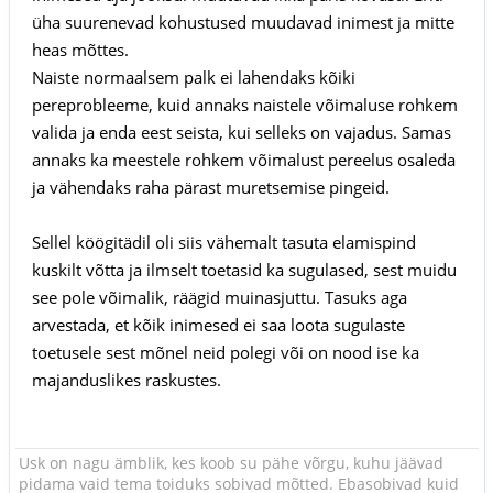
üha suurenevad kohustused muudavad inimest ja mitte
heas mõttes.
Naiste normaalsem palk ei lahendaks kõiki
pereprobleeme, kuid annaks naistele võimaluse rohkem
valida ja enda eest seista, kui selleks on vajadus. Samas
annaks ka meestele rohkem võimalust pereelus osaleda
ja vähendaks raha pärast muretsemise pingeid.
Sellel köögitädil oli siis vähemalt tasuta elamispind
kuskilt võtta ja ilmselt toetasid ka sugulased, sest muidu
see pole võimalik, räägid muinasjuttu. Tasuks aga
arvestada, et kõik inimesed ei saa loota sugulaste
toetusele sest mõnel neid polegi või on nood ise ka
majanduslikes raskustes.
Usk on nagu ämblik, kes koob su pähe võrgu, kuhu jäävad
pidama vaid tema toiduks sobivad mõtted. Ebasobivad kuid