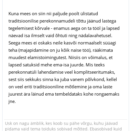
Kuna mees on siin nii paljude poolt ülistatud
traditsioonilise perekonnamudeli tõttu jäänud lastega
tegelemisest kõrvale - enamus aega on ta tööl ja lapsed
näevad isa ilmselt vaid õhtuti ning nädalavahetusel.
Seega mees ei oskaks neile kasvõi normaalselt süüagi
teha (majapidamine on ju kõik naise töö), rääkimata
muudest elamistoimingutest. Niisiis on võimalus, et
lapsed satuksid mehe ema-isa juurde. Mis teeks
perekonnatüli lahendamise veel komplitseeritumaks,
sest siis sekkuks sinna ka juba vanem põlvkond, kellel
on veel eriti traditsiooniline mõtlemine ja oma laste
juurest ära läinud ema tembeldataks kohe rongaemaks
jne.
Usk on nagu ämblik, kes koob su pähe võrgu, kuhu jäävad
pidama vaid tema toiduks sobivad mõtted. Ebasobivad kuid