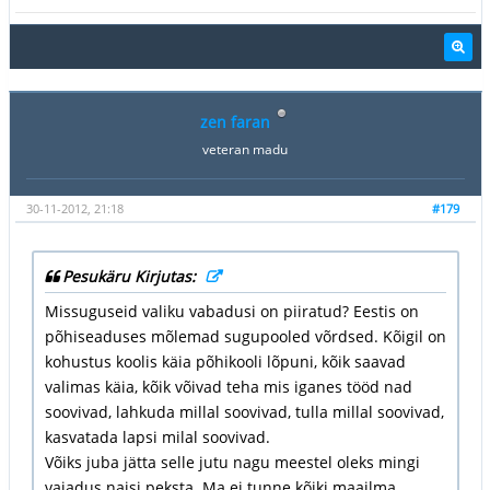
zen faran
veteran madu
30-11-2012, 21:18
#179
Pesukäru Kirjutas:
Missuguseid valiku vabadusi on piiratud? Eestis on
põhiseaduses mõlemad sugupooled võrdsed. Kõigil on
kohustus koolis käia põhikooli lõpuni, kõik saavad
valimas käia, kõik võivad teha mis iganes tööd nad
soovivad, lahkuda millal soovivad, tulla millal soovivad,
kasvatada lapsi milal soovivad.
Võiks juba jätta selle jutu nagu meestel oleks mingi
vajadus naisi peksta. Ma ei tunne kõiki maailma