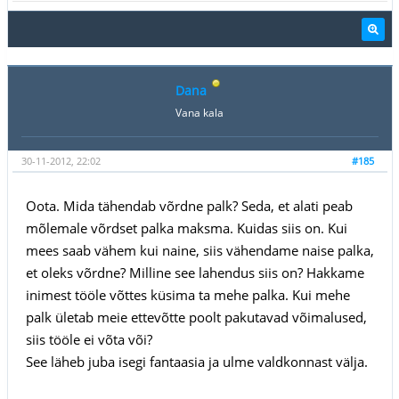
Dana
Vana kala
30-11-2012, 22:02
#185
Oota. Mida tähendab võrdne palk? Seda, et alati peab
mõlemale võrdset palka maksma. Kuidas siis on. Kui
mees saab vähem kui naine, siis vähendame naise palka,
et oleks võrdne? Milline see lahendus siis on? Hakkame
inimest tööle võttes küsima ta mehe palka. Kui mehe
palk ületab meie ettevõtte poolt pakutavad võimalused,
siis tööle ei võta või?
See läheb juba isegi fantaasia ja ulme valdkonnast välja.