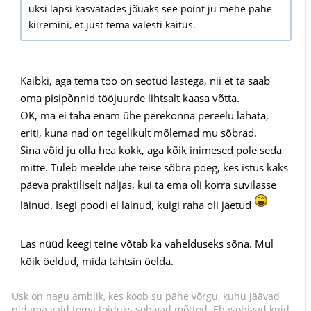
üksi lapsi kasvatades jõuaks see point ju mehe pähe
kiiremini, et just tema valesti käitus.
Käibki, aga tema töö on seotud lastega, nii et ta saab
oma pisipõnnid tööjuurde lihtsalt kaasa võtta.
OK, ma ei taha enam ühe perekonna pereelu lahata,
eriti, kuna nad on tegelikult mõlemad mu sõbrad.
Sina võid ju olla hea kokk, aga kõik inimesed pole seda
mitte. Tuleb meelde ühe teise sõbra poeg, kes istus kaks
päeva praktiliselt näljas, kui ta ema oli korra suvilasse
läinud. Isegi poodi ei läinud, kuigi raha oli jäetud
Las nüüd keegi teine võtab ka vahelduseks sõna. Mul
kõik öeldud, mida tahtsin öelda.
Usk on nagu ämblik, kes koob su pähe võrgu, kuhu jäävad
pidama vaid tema toiduks sobivad mõtted. Ebasobivad kuid