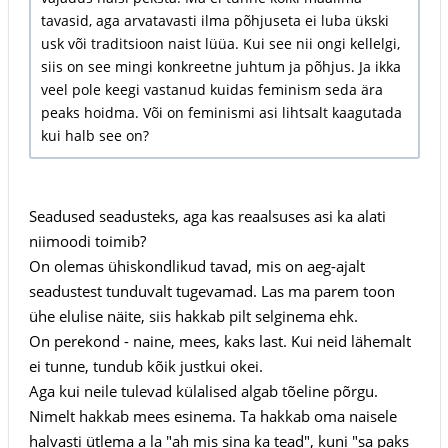
tavasid, aga arvatavasti ilma põhjuseta ei luba ükski
usk või traditsioon naist lüüa. Kui see nii ongi kellelgi,
siis on see mingi konkreetne juhtum ja põhjus. Ja ikka
veel pole keegi vastanud kuidas feminism seda ära
peaks hoidma. Või on feminismi asi lihtsalt kaagutada
kui halb see on?
Seadused seadusteks, aga kas reaalsuses asi ka alati
niimoodi toimib?
On olemas ühiskondlikud tavad, mis on aeg-ajalt
seadustest tunduvalt tugevamad. Las ma parem toon
ühe elulise näite, siis hakkab pilt selginema ehk.
On perekond - naine, mees, kaks last. Kui neid lähemalt
ei tunne, tundub kõik justkui okei.
Aga kui neile tulevad külalised algab tõeline põrgu.
Nimelt hakkab mees esinema. Ta hakkab oma naisele
halvasti ütlema a la "ah mis sina ka tead", kuni "sa paks