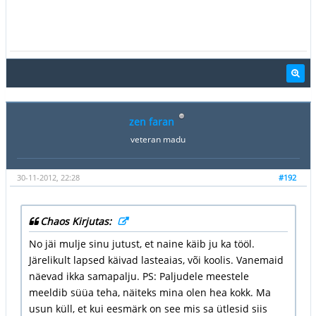
zen faran
veteran madu
30-11-2012, 22:28
#192
Chaos Kirjutas:
No jäi mulje sinu jutust, et naine käib ju ka tööl.
Järelikult lapsed käivad lasteaias, või koolis. Vanemaid
näevad ikka samapalju. PS: Paljudele meestele
meeldib süüa teha, näiteks mina olen hea kokk. Ma
usun küll, et kui eesmärk on see mis sa ütlesid siis