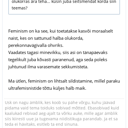
olukorras ära teha... küsin juba seitsmendat korda siin
teemas?
Feminism on ka see, kui toetatakse kasvõi moraalselt
naist, kes on sattunud halba olukorda,
perekonnavägivalla ohvriks.
Vaadates tagasi minevikku, siis asi on tänapäevaks
tegelikult juba kõvasti paranenud, aga seda poleks
juhtunud ilma varasemate sekkumisteta.
Ma ütlen, feminism on lihtsalt sildistamine, millel paraku
ultrafemisnistide tõttu küljes halb maik.
Usk on nagu ämblik, kes koob su pähe võrgu, kuhu jäävad
pidama vaid tema toiduks sobivad mõtted. Ebasobivad kuid
kaalukad rebivad aeg-ajalt ta võrku auke, mille agar ämblik
siis kiiresti uue ja tugevama niidistikuga parandab. Ja et sa
teda ei hävitaks, esitleb ta end sinuna.