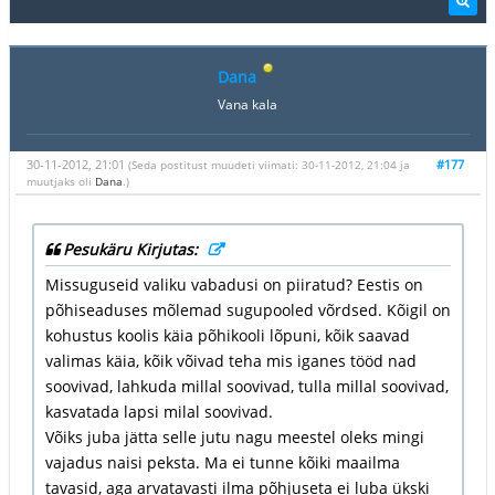
Dana
Vana kala
30-11-2012, 21:01
#177
(Seda postitust muudeti viimati: 30-11-2012, 21:04 ja
muutjaks oli
Dana
.)
Pesukäru Kirjutas:
Missuguseid valiku vabadusi on piiratud? Eestis on
põhiseaduses mõlemad sugupooled võrdsed. Kõigil on
kohustus koolis käia põhikooli lõpuni, kõik saavad
valimas käia, kõik võivad teha mis iganes tööd nad
soovivad, lahkuda millal soovivad, tulla millal soovivad,
kasvatada lapsi milal soovivad.
Võiks juba jätta selle jutu nagu meestel oleks mingi
vajadus naisi peksta. Ma ei tunne kõiki maailma
tavasid, aga arvatavasti ilma põhjuseta ei luba ükski