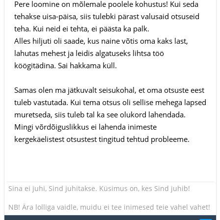
Pere loomine on mõlemale poolele kohustus! Kui seda
tehakse uisa-päisa, siis tulebki pärast valusaid otsuseid
teha. Kui neid ei tehta, ei päästa ka palk.
Alles hiljuti oli saade, kus naine võtis oma kaks last,
lahutas mehest ja leidis algatuseks lihtsa töö
köögitädina. Sai hakkama küll.
Samas olen ma jätkuvalt seisukohal, et oma otsuste eest
tuleb vastutada. Kui tema otsus oli sellise mehega lapsed
muretseda, siis tuleb tal ka see olukord lahendada.
Mingi võrdõiguslikkus ei lahenda inimeste
kergekäelistest otsustest tingitud tehtud probleeme.
Sina ei juhi, Sind juhitakse. Küsimus on, kes Sind juhib!
NB! Ära lolliga vaidle, muidu ei tee inimesed teie vahel vahet!