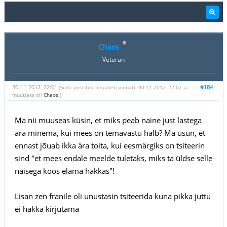
Chaos
Veteran
30-11-2012, 22:01
#184
(Seda postitust muudeti viimati: 30-11-2012, 22:02 ja
muutjaks oli
Chaos
.)
Ma nii muuseas küsin, et miks peab naine just lastega
ära minema, kui mees on temavastu halb? Ma usun, et
ennast jõuab ikka ära toita, kui eesmärgiks on tsiteerin
sind "et mees endale meelde tuletaks, miks ta üldse selle
naisega koos elama hakkas"!
Lisan zen franile oli unustasin tsiteerida kuna pikka juttu
ei hakka kirjutama