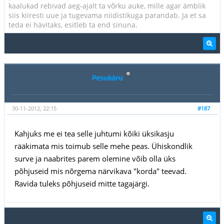
kaalukad rebivad aeg-ajalt ta võrku auke, mille agar ämblik
siis kiiresti uue ja tugevama niidistikuga parandab. Ja et sa
teda ei hävitaks, esitleb ta end sinuna.
Pesukäru
30-11-2012, 22:15
#187
Kahjuks me ei tea selle juhtumi kõiki üksikasju
rääkimata mis toimub selle mehe peas. Ühiskondlik
surve ja naabrites parem olemine võib olla üks
põhjuseid mis nõrgema närvikava "korda" teevad.
Ravida tuleks põhjuseid mitte tagajärgi.