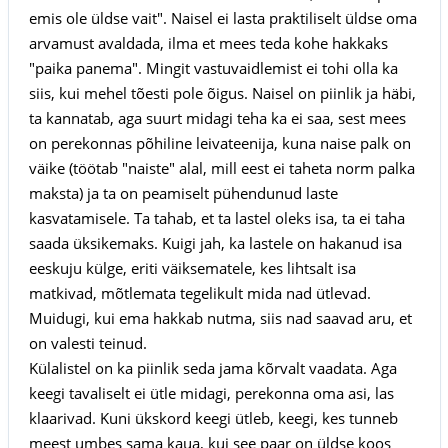
emis ole üldse vait". Naisel ei lasta praktiliselt üldse oma
arvamust avaldada, ilma et mees teda kohe hakkaks
"paika panema". Mingit vastuvaidlemist ei tohi olla ka
siis, kui mehel tõesti pole õigus. Naisel on piinlik ja häbi,
ta kannatab, aga suurt midagi teha ka ei saa, sest mees
on perekonnas põhiline leivateenija, kuna naise palk on
väike (töötab "naiste" alal, mill eest ei taheta norm palka
maksta) ja ta on peamiselt pühendunud laste
kasvatamisele. Ta tahab, et ta lastel oleks isa, ta ei taha
saada üksikemaks. Kuigi jah, ka lastele on hakanud isa
eeskuju külge, eriti väiksematele, kes lihtsalt isa
matkivad, mõtlemata tegelikult mida nad ütlevad.
Muidugi, kui ema hakkab nutma, siis nad saavad aru, et
on valesti teinud.
Külalistel on ka piinlik seda jama kõrvalt vaadata. Aga
keegi tavaliselt ei ütle midagi, perekonna oma asi, las
klaarivad. Kuni ükskord keegi ütleb, keegi, kes tunneb
meest umbes sama kaua, kui see paar on üldse koos