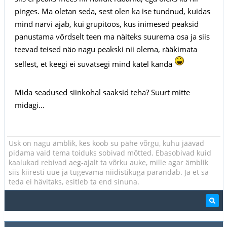
pinges. Ma oletan seda, sest olen ka ise tundnud, kuidas
mind närvi ajab, kui grupitöös, kus inimesed peaksid
panustama võrdselt teen ma näiteks suurema osa ja siis
teevad teised näo nagu peakski nii olema, rääkimata
sellest, et keegi ei suvatsegi mind kätel kanda
Mida seadused siinkohal saaksid teha? Suurt mitte
midagi...
Usk on nagu ämblik, kes koob su pähe võrgu, kuhu jäävad
pidama vaid tema toiduks sobivad mõtted. Ebasobivad kuid
kaalukad rebivad aeg-ajalt ta võrku auke, mille agar ämblik
siis kiiresti uue ja tugevama niidistikuga parandab. Ja et sa
teda ei hävitaks, esitleb ta end sinuna.