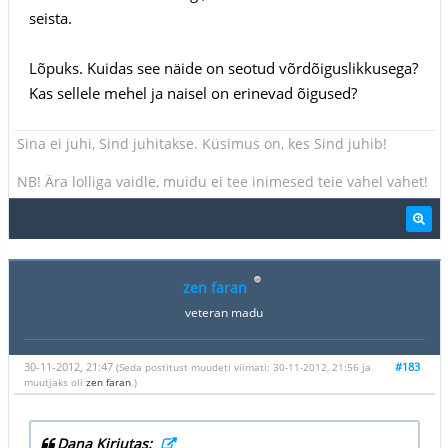
seista.
Lõpuks. Kuidas see näide on seotud võrdõiguslikkusega?
Kas sellele mehel ja naisel on erinevad õigused?
Sina ei juhi, Sind juhitakse. Küsimus on, kes Sind juhib!
NB! Ära lolliga vaidle, muidu ei tee inimesed teie vahel vahet!
zen faran
veteran madu
30-11-2012, 21:47
#183
(Seda postitust muudeti viimati: 30-11-2012, 21:56 ja
muutjaks oli
zen faran
.)
Dana Kirjutas: