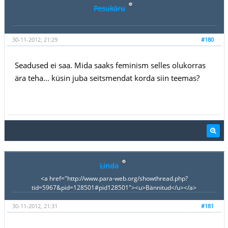
Pesukäru
30-11-2012, 21:29
#180
Seadused ei saa. Mida saaks feminism selles olukorras
ära teha... küsin juba seitsmendat korda siin teemas?
Linda
<a href="http://www.para-web.org/showthread.php?
tid=5967&pid=128501#pid128501"><u>Bännitud</u></a>
30-11-2012, 21:31
#181