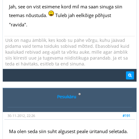
Jah, see on vist esimene kord mil ma saan sinuga siin
teemas nõustuda.
Tuleb jah eelkõige põhjust
"ravida".
Usk on nagu ämblik, kes koob su pähe võrgu, kuhu jäävad
pidama vaid tema toiduks sobivad mõtted. Ebasobivad kuid
kaalukad rebivad aeg-ajalt ta võrku auke, mille agar ämblik
siis kiiresti uue ja tugevama niidistikuga parandab. Ja et sa
teda ei hävitaks, esitleb ta end sinuna.
Pesukäru
30-11-2012, 22:26
#191
Ma olen seda siin suht algusest peale üritanud seletada.