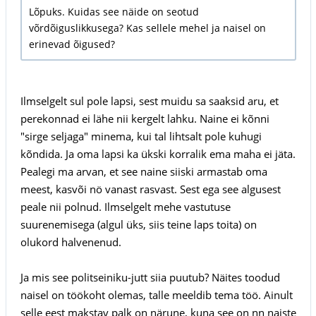
Lõpuks. Kuidas see näide on seotud
võrdõiguslikkusega? Kas sellele mehel ja naisel on
erinevad õigused?
Ilmselgelt sul pole lapsi, sest muidu sa saaksid aru, et
perekonnad ei lähe nii kergelt lahku. Naine ei kõnni
"sirge seljaga" minema, kui tal lihtsalt pole kuhugi
kõndida. Ja oma lapsi ka ükski korralik ema maha ei jäta.
Pealegi ma arvan, et see naine siiski armastab oma
meest, kasvõi nö vanast rasvast. Sest ega see algusest
peale nii polnud. Ilmselgelt mehe vastutuse
suurenemisega (algul üks, siis teine laps toita) on
olukord halvenenud.
Ja mis see politseiniku-jutt siia puutub? Näites toodud
naisel on töökoht olemas, talle meeldib tema töö. Ainult
selle eest makstav palk on närune, kuna see on nn naiste