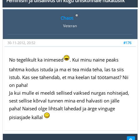
Feminism ja ülisallivus on kogu ühiskonnale hukatuslik
Chaos
Veteran
30-11-2012, 20:52
#176
No tegelikult ka inimesed
. Kui minu naine peaks
tahtma kodus istuda ja ma ei tea mida teha, las ta siis
istub. Kas see tähendab, et ma keelan tal töötamast? Nii
on paha!
Ja kui mulle ei meeldi sellised vaiksed nurgas nohisejad,
sest sellise kõrval tunnen mina end halvasti on jälle
paha! Naised olge lihtsalt lahedad ja ärge vinguge
pisiasjade kallal