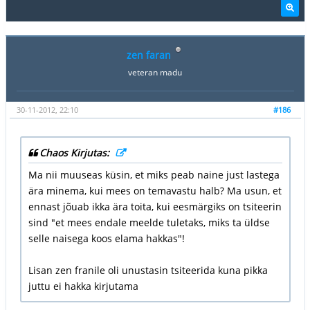
zen faran
veteran madu
30-11-2012, 22:10
#186
Chaos Kirjutas:
Ma nii muuseas küsin, et miks peab naine just lastega
ära minema, kui mees on temavastu halb? Ma usun, et
ennast jõuab ikka ära toita, kui eesmärgiks on tsiteerin
sind "et mees endale meelde tuletaks, miks ta üldse
selle naisega koos elama hakkas"!
Lisan zen franile oli unustasin tsiteerida kuna pikka
juttu ei hakka kirjutama