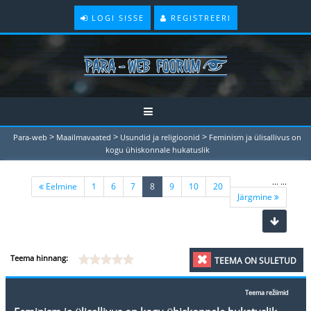
LOGI SISSE
REGISTREERI
>
>
>
Para-web
Maailmavaated
Usundid ja religioonid
Feminism ja ülisallivus on
kogu ühiskonnale hukatuslik
...
...
(current)
Eelmine
1
6
7
8
9
10
20
Järgmine
Teema hinnang:
TEEMA ON SULETUD
Teema režiimid