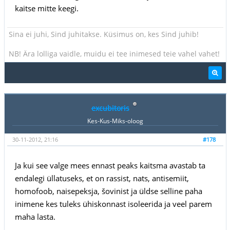
kaitse mitte keegi.
Sina ei juhi, Sind juhitakse. Küsimus on, kes Sind juhib!
NB! Ära lolliga vaidle, muidu ei tee inimesed teie vahel vahet!
excubitoris
Kes-Kus-Miks-oloog
30-11-2012, 21:16
#178
Ja kui see valge mees ennast peaks kaitsma avastab ta
endalegi üllatuseks, et on rassist, nats, antisemiit,
homofoob, naisepeksja, šovinist ja üldse selline paha
inimene kes tuleks ühiskonnast isoleerida ja veel parem
maha lasta.