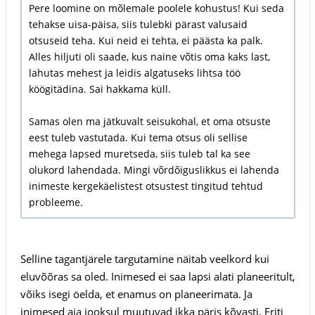
Pere loomine on mõlemale poolele kohustus! Kui seda
tehakse uisa-päisa, siis tulebki pärast valusaid
otsuseid teha. Kui neid ei tehta, ei päästa ka palk.
Alles hiljuti oli saade, kus naine võtis oma kaks last,
lahutas mehest ja leidis algatuseks lihtsa töö
köögitädina. Sai hakkama küll.
Samas olen ma jätkuvalt seisukohal, et oma otsuste
eest tuleb vastutada. Kui tema otsus oli sellise
mehega lapsed muretseda, siis tuleb tal ka see
olukord lahendada. Mingi võrdõiguslikkus ei lahenda
inimeste kergekäelistest otsustest tingitud tehtud
probleeme.
Selline tagantjärele targutamine näitab veelkord kui
eluvõõras sa oled. Inimesed ei saa lapsi alati planeeritult,
võiks isegi öelda, et enamus on planeerimata. Ja
inimesed aja jooksul muutuvad ikka päris kõvasti. Eriti