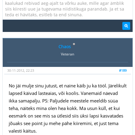
kaalukad rebivad aeg-ajalt ta võrku auke, mille agar ämblik
siis kiiresti uue ja tugevama niidistikuga parandab. Ja et sa
teda ei hävitaks, esitleb ta end sinuna.
Chaos
Veteran
30-11-2012, 22:23
#189
No jäi mulje sinu jutust, et naine käib ju ka tööl. Järelikult
lapsed käivad lasteaias, või koolis. Vanemaid näevad
ikka samapalju. PS: Paljudele meestele meeldib süüa
teha, näiteks mina olen hea kokk. Ma usun küll, et kui
eesmärk on see mis sa ütlesid siis üksi lapsi kasvatades
jõuaks see point ju mehe pähe kiiremini, et just tema
valesti käitus.