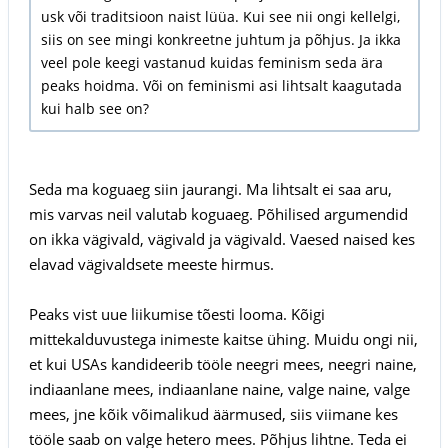
usk või traditsioon naist lüüa. Kui see nii ongi kellelgi,
siis on see mingi konkreetne juhtum ja põhjus. Ja ikka
veel pole keegi vastanud kuidas feminism seda ära
peaks hoidma. Või on feminismi asi lihtsalt kaagutada
kui halb see on?
Seda ma koguaeg siin jaurangi. Ma lihtsalt ei saa aru,
mis varvas neil valutab koguaeg. Põhilised argumendid
on ikka vägivald, vägivald ja vägivald. Vaesed naised kes
elavad vägivaldsete meeste hirmus.
Peaks vist uue liikumise tõesti looma. Kõigi
mittekalduvustega inimeste kaitse ühing. Muidu ongi nii,
et kui USAs kandideerib tööle neegri mees, neegri naine,
indiaanlane mees, indiaanlane naine, valge naine, valge
mees, jne kõik võimalikud äärmused, siis viimane kes
tööle saab on valge hetero mees. Põhjus lihtne. Teda ei