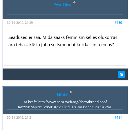
Pesukäru
30-11-2012, 21:29
#180
Seadused ei saa. Mida saaks feminism selles olukorras
ära teha... küsin juba seitsmendat korda siin teemas?
Linda
<a href="http://www.para-web.org/showthread.php?
tid=5967&pid=128501#pid128501"><u>Bännitud</u></a>
30-11-2012, 21:31
#181