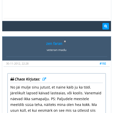
zen faran
veteran madu
30-11-2012, 22:28
#192
Chaos Kirjutas:
No jäi mulje sinu jutust, et naine käib ju ka tööl.
Järelikult lapsed käivad lasteaias, või koolis. Vanemaid
näevad ikka samapalju. PS: Paljudele meestele
meeldib süüa teha, näiteks mina olen hea kokk. Ma
usun küll, et kui eesmärk on see mis sa ütlesid siis