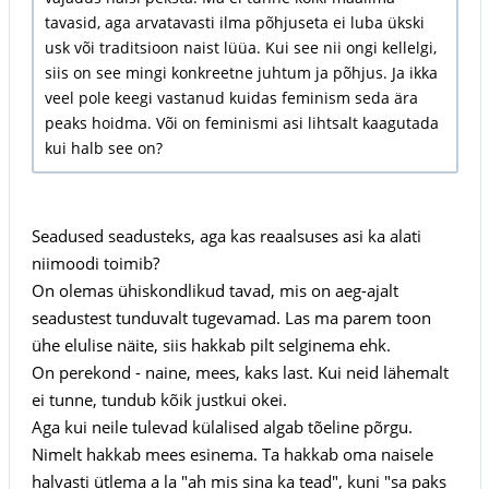
tavasid, aga arvatavasti ilma põhjuseta ei luba ükski
usk või traditsioon naist lüüa. Kui see nii ongi kellelgi,
siis on see mingi konkreetne juhtum ja põhjus. Ja ikka
veel pole keegi vastanud kuidas feminism seda ära
peaks hoidma. Või on feminismi asi lihtsalt kaagutada
kui halb see on?
Seadused seadusteks, aga kas reaalsuses asi ka alati
niimoodi toimib?
On olemas ühiskondlikud tavad, mis on aeg-ajalt
seadustest tunduvalt tugevamad. Las ma parem toon
ühe elulise näite, siis hakkab pilt selginema ehk.
On perekond - naine, mees, kaks last. Kui neid lähemalt
ei tunne, tundub kõik justkui okei.
Aga kui neile tulevad külalised algab tõeline põrgu.
Nimelt hakkab mees esinema. Ta hakkab oma naisele
halvasti ütlema a la "ah mis sina ka tead", kuni "sa paks