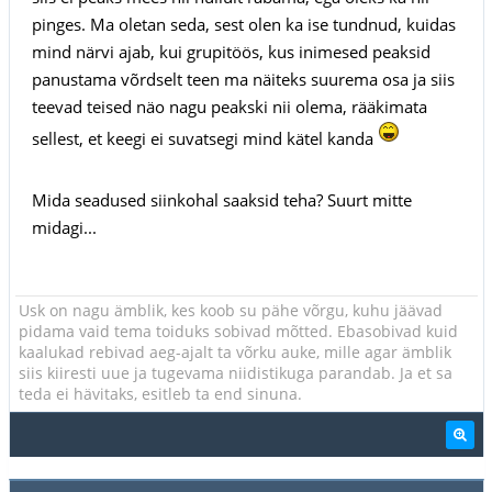
pinges. Ma oletan seda, sest olen ka ise tundnud, kuidas
mind närvi ajab, kui grupitöös, kus inimesed peaksid
panustama võrdselt teen ma näiteks suurema osa ja siis
teevad teised näo nagu peakski nii olema, rääkimata
sellest, et keegi ei suvatsegi mind kätel kanda
Mida seadused siinkohal saaksid teha? Suurt mitte
midagi...
Usk on nagu ämblik, kes koob su pähe võrgu, kuhu jäävad
pidama vaid tema toiduks sobivad mõtted. Ebasobivad kuid
kaalukad rebivad aeg-ajalt ta võrku auke, mille agar ämblik
siis kiiresti uue ja tugevama niidistikuga parandab. Ja et sa
teda ei hävitaks, esitleb ta end sinuna.