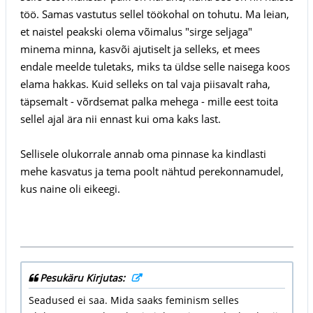
töö. Samas vastutus sellel töökohal on tohutu. Ma leian,
et naistel peakski olema võimalus "sirge seljaga"
minema minna, kasvõi ajutiselt ja selleks, et mees
endale meelde tuletaks, miks ta üldse selle naisega koos
elama hakkas. Kuid selleks on tal vaja piisavalt raha,
täpsemalt - võrdsemat palka mehega - mille eest toita
sellel ajal ära nii ennast kui oma kaks last.
Sellisele olukorrale annab oma pinnase ka kindlasti
mehe kasvatus ja tema poolt nähtud perekonnamudel,
kus naine oli eikeegi.
Pesukäru Kirjutas:
Seadused ei saa. Mida saaks feminism selles