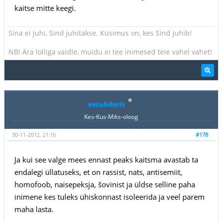
kaitse mitte keegi.
Sina ei juhi, Sind juhitakse. Küsimus on, kes Sind juhib!
NB! Ära lolliga vaidle, muidu ei tee inimesed teie vahel vahet!
excubitoris
Kes-Kus-Miks-oloog
30-11-2012, 21:16
#178
Ja kui see valge mees ennast peaks kaitsma avastab ta
endalegi üllatuseks, et on rassist, nats, antisemiit,
homofoob, naisepeksja, šovinist ja üldse selline paha
inimene kes tuleks ühiskonnast isoleerida ja veel parem
maha lasta.