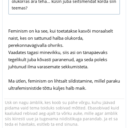
olukorras ära teha... küsin juba seitsmendat korda siin
teemas?
Feminism on ka see, kui toetatakse kasvõi moraalselt
naist, kes on sattunud halba olukorda,
perekonnavägivalla ohvriks.
Vaadates tagasi minevikku, siis asi on tänapäevaks
tegelikult juba kõvasti paranenud, aga seda poleks
juhtunud ilma varasemate sekkumisteta.
Ma ütlen, feminism on lihtsalt sildistamine, millel paraku
ultrafemisnistide tõttu küljes halb maik.
Usk on nagu ämblik, kes koob su pähe võrgu, kuhu jäävad
pidama vaid tema toiduks sobivad mõtted. Ebasobivad kuid
kaalukad rebivad aeg-ajalt ta võrku auke, mille agar ämblik
siis kiiresti uue ja tugevama niidistikuga parandab. Ja et sa
teda ei hävitaks, esitleb ta end sinuna.