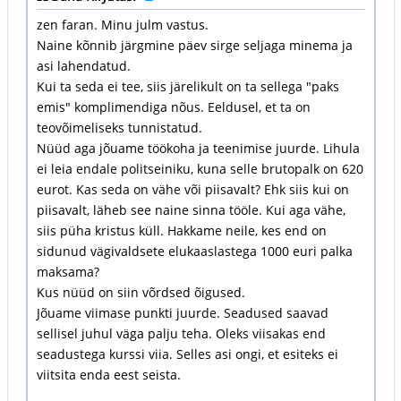
zen faran. Minu julm vastus.
Naine kõnnib järgmine päev sirge seljaga minema ja
asi lahendatud.
Kui ta seda ei tee, siis järelikult on ta sellega "paks
emis" komplimendiga nõus. Eeldusel, et ta on
teovõimeliseks tunnistatud.
Nüüd aga jõuame töökoha ja teenimise juurde. Lihula
ei leia endale politseiniku, kuna selle brutopalk on 620
eurot. Kas seda on vähe või piisavalt? Ehk siis kui on
piisavalt, läheb see naine sinna tööle. Kui aga vähe,
siis püha kristus küll. Hakkame neile, kes end on
sidunud vägivaldsete elukaaslastega 1000 euri palka
maksama?
Kus nüüd on siin võrdsed õigused.
Jõuame viimase punkti juurde. Seadused saavad
sellisel juhul väga palju teha. Oleks viisakas end
seadustega kurssi viia. Selles asi ongi, et esiteks ei
viitsita enda eest seista.