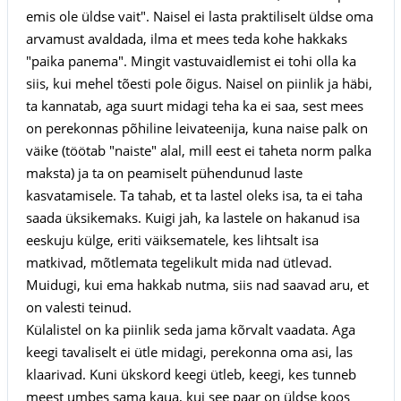
emis ole üldse vait". Naisel ei lasta praktiliselt üldse oma
arvamust avaldada, ilma et mees teda kohe hakkaks
"paika panema". Mingit vastuvaidlemist ei tohi olla ka
siis, kui mehel tõesti pole õigus. Naisel on piinlik ja häbi,
ta kannatab, aga suurt midagi teha ka ei saa, sest mees
on perekonnas põhiline leivateenija, kuna naise palk on
väike (töötab "naiste" alal, mill eest ei taheta norm palka
maksta) ja ta on peamiselt pühendunud laste
kasvatamisele. Ta tahab, et ta lastel oleks isa, ta ei taha
saada üksikemaks. Kuigi jah, ka lastele on hakanud isa
eeskuju külge, eriti väiksematele, kes lihtsalt isa
matkivad, mõtlemata tegelikult mida nad ütlevad.
Muidugi, kui ema hakkab nutma, siis nad saavad aru, et
on valesti teinud.
Külalistel on ka piinlik seda jama kõrvalt vaadata. Aga
keegi tavaliselt ei ütle midagi, perekonna oma asi, las
klaarivad. Kuni ükskord keegi ütleb, keegi, kes tunneb
meest umbes sama kaua, kui see paar on üldse koos