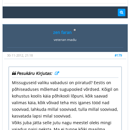
zen faran
veteran madu
30-11-2012, 21:18
#179
Pesukäru Kirjutas:
Missuguseid valiku vabadusi on piiratud? Eestis on
põhiseaduses mõlemad sugupooled võrdsed. Kõigil on
kohustus koolis käia põhikooli lõpuni, kõik saavad
valimas käia, kõik võivad teha mis iganes tööd nad
soovivad, lahkuda millal soovivad, tulla millal soovivad,
kasvatada lapsi milal soovivad.
Võiks juba jätta selle jutu nagu meestel oleks mingi
vajadus naisi peksta. Ma ei tunne kõiki maailma