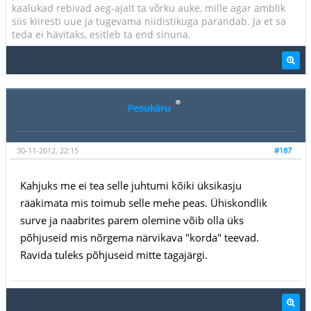
kaalukad rebivad aeg-ajalt ta võrku auke, mille agar ämblik
siis kiiresti uue ja tugevama niidistikuga parandab. Ja et sa
teda ei hävitaks, esitleb ta end sinuna.
Pesukäru
30-11-2012, 22:15
#187
Kahjuks me ei tea selle juhtumi kõiki üksikasju
rääkimata mis toimub selle mehe peas. Ühiskondlik
surve ja naabrites parem olemine võib olla üks
põhjuseid mis nõrgema närvikava "korda" teevad.
Ravida tuleks põhjuseid mitte tagajärgi.