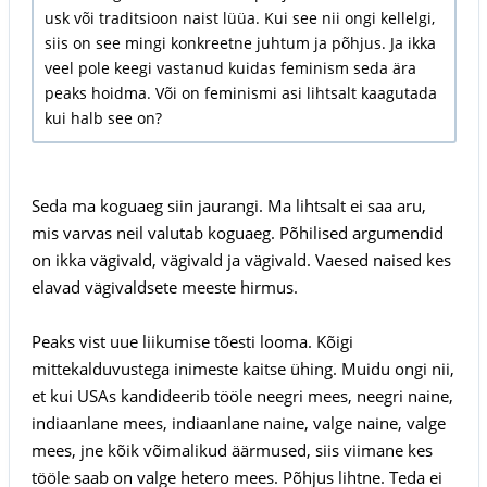
usk või traditsioon naist lüüa. Kui see nii ongi kellelgi,
siis on see mingi konkreetne juhtum ja põhjus. Ja ikka
veel pole keegi vastanud kuidas feminism seda ära
peaks hoidma. Või on feminismi asi lihtsalt kaagutada
kui halb see on?
Seda ma koguaeg siin jaurangi. Ma lihtsalt ei saa aru,
mis varvas neil valutab koguaeg. Põhilised argumendid
on ikka vägivald, vägivald ja vägivald. Vaesed naised kes
elavad vägivaldsete meeste hirmus.
Peaks vist uue liikumise tõesti looma. Kõigi
mittekalduvustega inimeste kaitse ühing. Muidu ongi nii,
et kui USAs kandideerib tööle neegri mees, neegri naine,
indiaanlane mees, indiaanlane naine, valge naine, valge
mees, jne kõik võimalikud äärmused, siis viimane kes
tööle saab on valge hetero mees. Põhjus lihtne. Teda ei