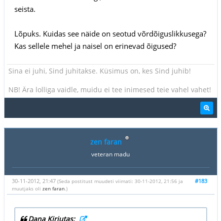
seista.
Lõpuks. Kuidas see näide on seotud võrdõiguslikkusega?
Kas sellele mehel ja naisel on erinevad õigused?
Sina ei juhi, Sind juhitakse. Küsimus on, kes Sind juhib!
NB! Ära lolliga vaidle, muidu ei tee inimesed teie vahel vahet!
zen faran
veteran madu
30-11-2012, 21:47
#183
(Seda postitust muudeti viimati: 30-11-2012, 21:56 ja
muutjaks oli
zen faran
.)
Dana Kirjutas: