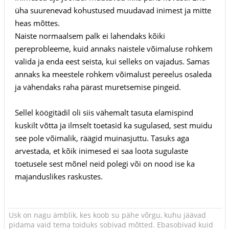
üha suurenevad kohustused muudavad inimest ja mitte
heas mõttes.
Naiste normaalsem palk ei lahendaks kõiki
pereprobleeme, kuid annaks naistele võimaluse rohkem
valida ja enda eest seista, kui selleks on vajadus. Samas
annaks ka meestele rohkem võimalust pereelus osaleda
ja vähendaks raha pärast muretsemise pingeid.
Sellel köögitädil oli siis vähemalt tasuta elamispind
kuskilt võtta ja ilmselt toetasid ka sugulased, sest muidu
see pole võimalik, räägid muinasjuttu. Tasuks aga
arvestada, et kõik inimesed ei saa loota sugulaste
toetusele sest mõnel neid polegi või on nood ise ka
majanduslikes raskustes.
Usk on nagu ämblik, kes koob su pähe võrgu, kuhu jäävad
pidama vaid tema toiduks sobivad mõtted. Ebasobivad kuid