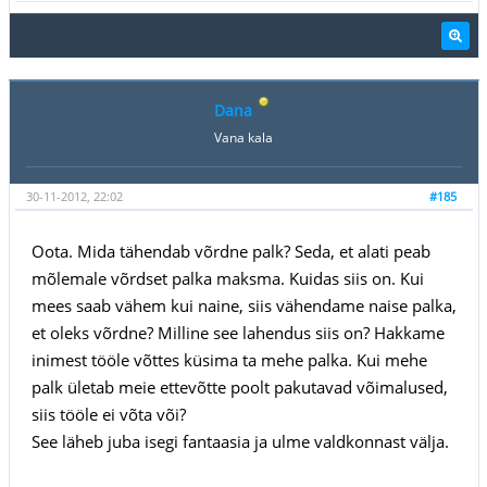
Dana
Vana kala
30-11-2012, 22:02
#185
Oota. Mida tähendab võrdne palk? Seda, et alati peab
mõlemale võrdset palka maksma. Kuidas siis on. Kui
mees saab vähem kui naine, siis vähendame naise palka,
et oleks võrdne? Milline see lahendus siis on? Hakkame
inimest tööle võttes küsima ta mehe palka. Kui mehe
palk ületab meie ettevõtte poolt pakutavad võimalused,
siis tööle ei võta või?
See läheb juba isegi fantaasia ja ulme valdkonnast välja.