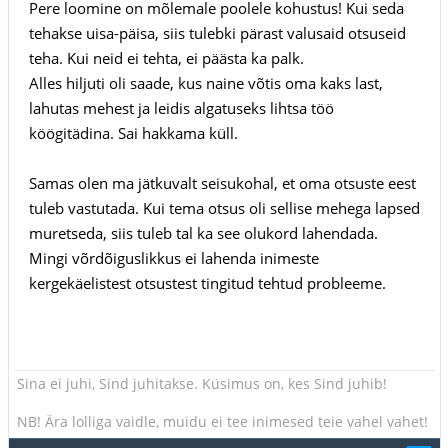
Pere loomine on mõlemale poolele kohustus! Kui seda
tehakse uisa-päisa, siis tulebki pärast valusaid otsuseid
teha. Kui neid ei tehta, ei päästa ka palk.
Alles hiljuti oli saade, kus naine võtis oma kaks last,
lahutas mehest ja leidis algatuseks lihtsa töö
köögitädina. Sai hakkama küll.
Samas olen ma jätkuvalt seisukohal, et oma otsuste eest
tuleb vastutada. Kui tema otsus oli sellise mehega lapsed
muretseda, siis tuleb tal ka see olukord lahendada.
Mingi võrdõiguslikkus ei lahenda inimeste
kergekäelistest otsustest tingitud tehtud probleeme.
Sina ei juhi, Sind juhitakse. Küsimus on, kes Sind juhib!
NB! Ära lolliga vaidle, muidu ei tee inimesed teie vahel vahet!