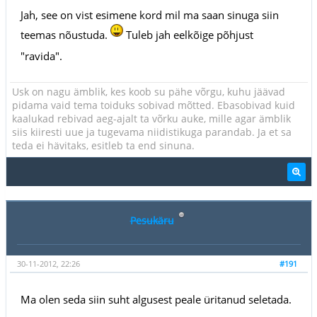
Jah, see on vist esimene kord mil ma saan sinuga siin
teemas nõustuda.
Tuleb jah eelkõige põhjust
"ravida".
Usk on nagu ämblik, kes koob su pähe võrgu, kuhu jäävad
pidama vaid tema toiduks sobivad mõtted. Ebasobivad kuid
kaalukad rebivad aeg-ajalt ta võrku auke, mille agar ämblik
siis kiiresti uue ja tugevama niidistikuga parandab. Ja et sa
teda ei hävitaks, esitleb ta end sinuna.
Pesukäru
30-11-2012, 22:26
#191
Ma olen seda siin suht algusest peale üritanud seletada.