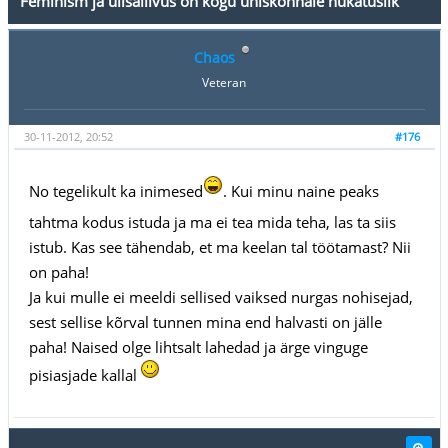
Feminism ja ülisallivus on kogu ühiskonnale hukatuslik
Chaos
Veteran
30-11-2012, 20:52
#176
No tegelikult ka inimesed
. Kui minu naine peaks
tahtma kodus istuda ja ma ei tea mida teha, las ta siis
istub. Kas see tähendab, et ma keelan tal töötamast? Nii
on paha!
Ja kui mulle ei meeldi sellised vaiksed nurgas nohisejad,
sest sellise kõrval tunnen mina end halvasti on jälle
paha! Naised olge lihtsalt lahedad ja ärge vinguge
pisiasjade kallal