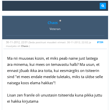
Chaos
Veteran
30-11-2012, 22:01
#184
(Seda postitust muudeti viimati: 30-11-2012, 22:02 ja
muutjaks oli
Chaos
.)
Ma nii muuseas küsin, et miks peab naine just lastega
ära minema, kui mees on temavastu halb? Ma usun, et
ennast jõuab ikka ära toita, kui eesmärgiks on tsiteerin
sind "et mees endale meelde tuletaks, miks ta üldse selle
naisega koos elama hakkas"!
Lisan zen franile oli unustasin tsiteerida kuna pikka juttu
ei hakka kirjutama