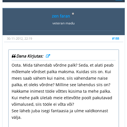
zen faran
veteran madu
30-11-2012, 22:19
#188
Dana Kirjutas:
Oota. Mida tähendab võrdne palk? Seda, et alati peab
mõlemale võrdset palka maksma. Kuidas siis on. Kui
mees saab vähem kui naine, siis vähendame naise
palka, et oleks võrdne? Milline see lahendus siis on?
Hakkame inimest tööle võttes küsima ta mehe palka.
Kui mehe palk ületab meie ettevõtte poolt pakutavad
võimalused, siis tööle ei võta või?
See läheb juba isegi fantaasia ja ulme valdkonnast
välja.