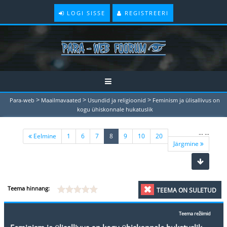
LOGI SISSE
REGISTREERI
>
>
>
Para-web
Maailmavaated
Usundid ja religioonid
Feminism ja ülisallivus on
kogu ühiskonnale hukatuslik
...
...
(current)
Eelmine
1
6
7
8
9
10
20
Järgmine
Teema hinnang:
TEEMA ON SULETUD
Teema režiimid