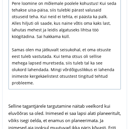
Pere loomine on mõlemale poolele kohustus! Kui seda
tehakse uisa-päisa, siis tulebki pärast valusaid
otsuseid teha. Kui neid ei tehta, ei päästa ka palk.
Alles hiljuti oli saade, kus naine võtis oma kaks last,
lahutas mehest ja leidis algatuseks lihtsa töö
köögitädina. Sai hakkama küll.
Samas olen ma jätkuvalt seisukohal, et oma otsuste
eest tuleb vastutada. Kui tema otsus oli sellise
mehega lapsed muretseda, siis tuleb tal ka see
olukord lahendada. Mingi võrdõiguslikkus ei lahenda
inimeste kergekäelistest otsustest tingitud tehtud
probleeme.
Selline tagantjärele targutamine näitab veelkord kui
eluvõõras sa oled. Inimesed ei saa lapsi alati planeeritult,
võiks isegi öelda, et enamus on planeerimata. Ja
inimesed aja jooksul muutuvad ikka päris kõvasti. Eriti