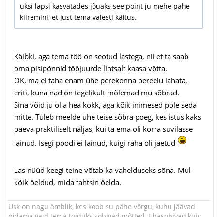
üksi lapsi kasvatades jõuaks see point ju mehe pähe
kiiremini, et just tema valesti käitus.
Käibki, aga tema töö on seotud lastega, nii et ta saab
oma pisipõnnid tööjuurde lihtsalt kaasa võtta.
OK, ma ei taha enam ühe perekonna pereelu lahata,
eriti, kuna nad on tegelikult mõlemad mu sõbrad.
Sina võid ju olla hea kokk, aga kõik inimesed pole seda
mitte. Tuleb meelde ühe teise sõbra poeg, kes istus kaks
päeva praktiliselt näljas, kui ta ema oli korra suvilasse
läinud. Isegi poodi ei läinud, kuigi raha oli jäetud
Las nüüd keegi teine võtab ka vahelduseks sõna. Mul
kõik öeldud, mida tahtsin öelda.
Usk on nagu ämblik, kes koob su pähe võrgu, kuhu jäävad
pidama vaid tema toiduks sobivad mõtted. Ebasobivad kuid