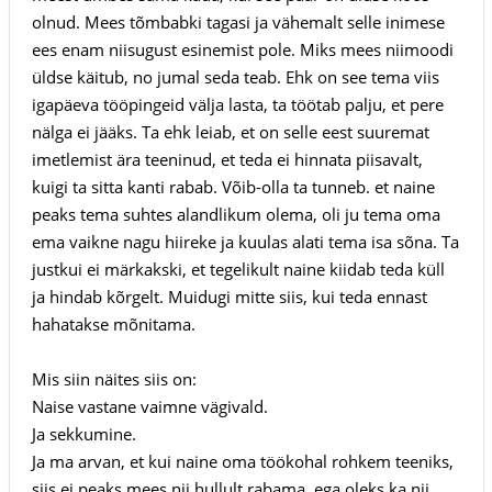
olnud. Mees tõmbabki tagasi ja vähemalt selle inimese
ees enam niisugust esinemist pole. Miks mees niimoodi
üldse käitub, no jumal seda teab. Ehk on see tema viis
igapäeva tööpingeid välja lasta, ta töötab palju, et pere
nälga ei jääks. Ta ehk leiab, et on selle eest suuremat
imetlemist ära teeninud, et teda ei hinnata piisavalt,
kuigi ta sitta kanti rabab. Võib-olla ta tunneb. et naine
peaks tema suhtes alandlikum olema, oli ju tema oma
ema vaikne nagu hiireke ja kuulas alati tema isa sõna. Ta
justkui ei märkakski, et tegelikult naine kiidab teda küll
ja hindab kõrgelt. Muidugi mitte siis, kui teda ennast
hahatakse mõnitama.
Mis siin näites siis on:
Naise vastane vaimne vägivald.
Ja sekkumine.
Ja ma arvan, et kui naine oma töökohal rohkem teeniks,
siis ei peaks mees nii hullult rabama, ega oleks ka nii