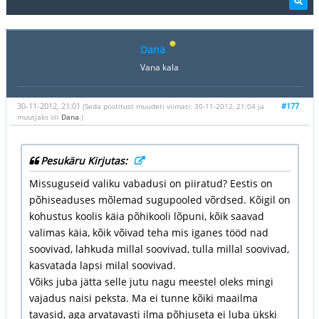
Dana
Vana kala
30-11-2012, 21:01
#177
(Seda postitust muudeti viimati: 30-11-2012, 21:04 ja
muutjaks oli
Dana
.)
Pesukäru Kirjutas:
Missuguseid valiku vabadusi on piiratud? Eestis on
põhiseaduses mõlemad sugupooled võrdsed. Kõigil on
kohustus koolis käia põhikooli lõpuni, kõik saavad
valimas käia, kõik võivad teha mis iganes tööd nad
soovivad, lahkuda millal soovivad, tulla millal soovivad,
kasvatada lapsi milal soovivad.
Võiks juba jätta selle jutu nagu meestel oleks mingi
vajadus naisi peksta. Ma ei tunne kõiki maailma
tavasid, aga arvatavasti ilma põhjuseta ei luba ükski