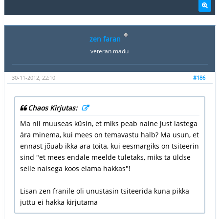
zen faran
veteran madu
30-11-2012, 22:10
#186
Chaos Kirjutas:
Ma nii muuseas küsin, et miks peab naine just lastega
ära minema, kui mees on temavastu halb? Ma usun, et
ennast jõuab ikka ära toita, kui eesmärgiks on tsiteerin
sind "et mees endale meelde tuletaks, miks ta üldse
selle naisega koos elama hakkas"!
Lisan zen franile oli unustasin tsiteerida kuna pikka
juttu ei hakka kirjutama