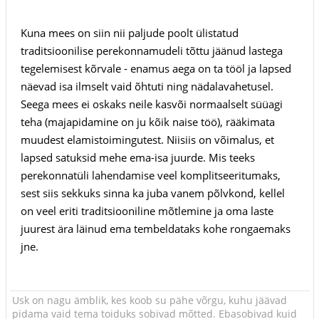
Kuna mees on siin nii paljude poolt ülistatud
traditsioonilise perekonnamudeli tõttu jäänud lastega
tegelemisest kõrvale - enamus aega on ta tööl ja lapsed
näevad isa ilmselt vaid õhtuti ning nädalavahetusel.
Seega mees ei oskaks neile kasvõi normaalselt süüagi
teha (majapidamine on ju kõik naise töö), rääkimata
muudest elamistoimingutest. Niisiis on võimalus, et
lapsed satuksid mehe ema-isa juurde. Mis teeks
perekonnatüli lahendamise veel komplitseeritumaks,
sest siis sekkuks sinna ka juba vanem põlvkond, kellel
on veel eriti traditsiooniline mõtlemine ja oma laste
juurest ära läinud ema tembeldataks kohe rongaemaks
jne.
Usk on nagu ämblik, kes koob su pähe võrgu, kuhu jäävad
pidama vaid tema toiduks sobivad mõtted. Ebasobivad kuid