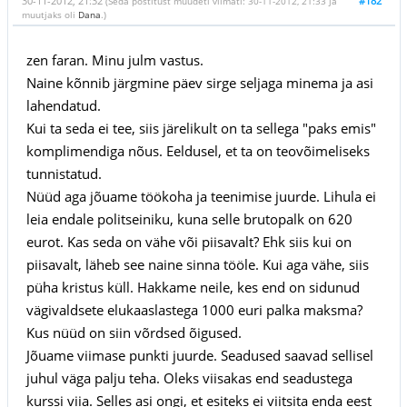
30-11-2012, 21:32
#182
(Seda postitust muudeti viimati: 30-11-2012, 21:33 ja
muutjaks oli
Dana
.)
zen faran. Minu julm vastus.
Naine kõnnib järgmine päev sirge seljaga minema ja asi
lahendatud.
Kui ta seda ei tee, siis järelikult on ta sellega "paks emis"
komplimendiga nõus. Eeldusel, et ta on teovõimeliseks
tunnistatud.
Nüüd aga jõuame töökoha ja teenimise juurde. Lihula ei
leia endale politseiniku, kuna selle brutopalk on 620
eurot. Kas seda on vähe või piisavalt? Ehk siis kui on
piisavalt, läheb see naine sinna tööle. Kui aga vähe, siis
püha kristus küll. Hakkame neile, kes end on sidunud
vägivaldsete elukaaslastega 1000 euri palka maksma?
Kus nüüd on siin võrdsed õigused.
Jõuame viimase punkti juurde. Seadused saavad sellisel
juhul väga palju teha. Oleks viisakas end seadustega
kurssi viia. Selles asi ongi, et esiteks ei viitsita enda eest