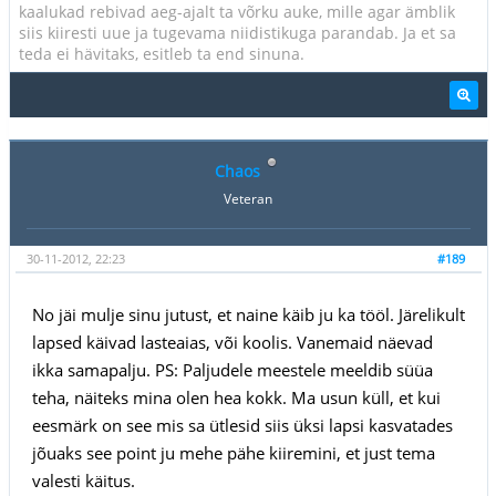
kaalukad rebivad aeg-ajalt ta võrku auke, mille agar ämblik
siis kiiresti uue ja tugevama niidistikuga parandab. Ja et sa
teda ei hävitaks, esitleb ta end sinuna.
Chaos
Veteran
30-11-2012, 22:23
#189
No jäi mulje sinu jutust, et naine käib ju ka tööl. Järelikult
lapsed käivad lasteaias, või koolis. Vanemaid näevad
ikka samapalju. PS: Paljudele meestele meeldib süüa
teha, näiteks mina olen hea kokk. Ma usun küll, et kui
eesmärk on see mis sa ütlesid siis üksi lapsi kasvatades
jõuaks see point ju mehe pähe kiiremini, et just tema
valesti käitus.