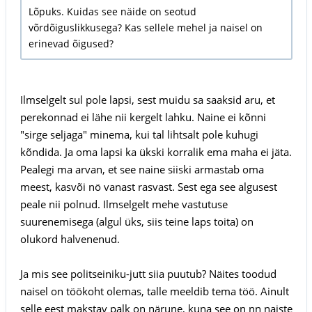
Lõpuks. Kuidas see näide on seotud
võrdõiguslikkusega? Kas sellele mehel ja naisel on
erinevad õigused?
Ilmselgelt sul pole lapsi, sest muidu sa saaksid aru, et
perekonnad ei lähe nii kergelt lahku. Naine ei kõnni
"sirge seljaga" minema, kui tal lihtsalt pole kuhugi
kõndida. Ja oma lapsi ka ükski korralik ema maha ei jäta.
Pealegi ma arvan, et see naine siiski armastab oma
meest, kasvõi nö vanast rasvast. Sest ega see algusest
peale nii polnud. Ilmselgelt mehe vastutuse
suurenemisega (algul üks, siis teine laps toita) on
olukord halvenenud.
Ja mis see politseiniku-jutt siia puutub? Näites toodud
naisel on töökoht olemas, talle meeldib tema töö. Ainult
selle eest makstav palk on närune, kuna see on nn naiste