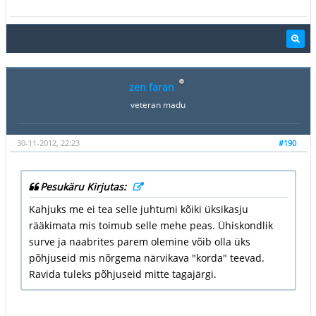
zen faran
veteran madu
30-11-2012, 22:23
#190
Pesukäru Kirjutas:
Kahjuks me ei tea selle juhtumi kõiki üksikasju
rääkimata mis toimub selle mehe peas. Ühiskondlik
surve ja naabrites parem olemine võib olla üks
põhjuseid mis nõrgema närvikava "korda" teevad.
Ravida tuleks põhjuseid mitte tagajärgi.