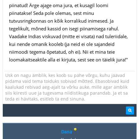
piinatud! Ärge ajage oma jura, et kusagil loomi
piinatakse! Seda pole olemas, sest minu
tutvusringkonnas on kõik korralikud inimesed. Ja
tegelikult, mõned kassid on isegi piinamisega rahul.
Vaadake Indias viskuvad (mitte ei visata) nad tuleriidale,
kui nende omanik kooleb (ja neid ei ole sajandeid
niimoodi tegema õpetatud, oh ei). Nii et mina teie
loomakaitseaktile alla ei kirjuta, sest see on täielik jura!"
Usk on nagu ämblik, kes koob su pähe võrgu, kuhu jäävad
pidama vaid tema toiduks sobivad mõtted. Ebasobivad kuid
kaalukad rebivad aeg-ajalt ta võrku auke, mille agar ämblik
siis kiiresti uue ja tugevama niidistikuga parandab. Ja et sa
teda ei hävitaks, esitleb ta end sinuna.
Dana