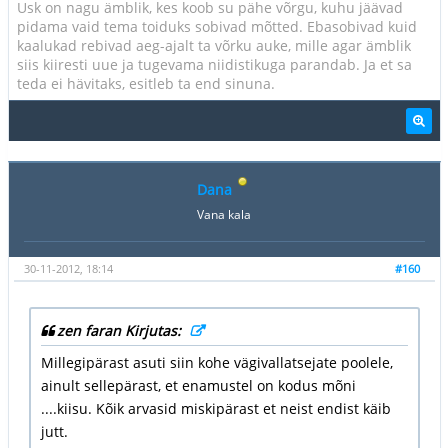
Usk on nagu ämblik, kes koob su pähe võrgu, kuhu jäävad
pidama vaid tema toiduks sobivad mõtted. Ebasobivad kuid
kaalukad rebivad aeg-ajalt ta võrku auke, mille agar ämblik
siis kiiresti uue ja tugevama niidistikuga parandab. Ja et sa
teda ei hävitaks, esitleb ta end sinuna.
Dana
Vana kala
30-11-2012, 18:14
#160
zen faran Kirjutas:
Millegipärast asuti siin kohe vägivallatsejate poolele,
ainult sellepärast, et enamustel on kodus mõni
....kiisu. Kõik arvasid miskipärast et neist endist käib
jutt.