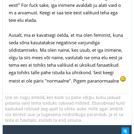
eest!" For fuck sake, iga inimene avaldab ju alati vaid o
m a arvamust. Keegi ei saa teie eest valikuid teha ega
teie elu elada.
Ausalt, ma ei kavatsegi öelda, et ma olen feminist, kuna
seda sõna kasutatakse negatiivse varjundiga
sildistamiseks. Ma olen naine, kes usub, et iga inimene,
olgu ta siis mees või naine, vastutab ise oma elu eest ja
tema ees ei tohiks teha valikuid ei üksikud fanaatikud
ega tohiks talle pähe istuda ka ühiskond. Sest keegi
meist ei ole päris "normaalne". Pigem paranormaalne
Usk on nagu ämblik, kes koob su pähe võrgu, kuhu jäävad
pidama vaid tema toiduks sobivad mõtted. Ebasobivad kuid
kaalukad rebivad aeg-ajalt ta võrku auke, mille agar ämblik
siis kiiresti uue ja tugevama niidistikuga parandab. Ja et sa
teda ei hävitaks, esitleb ta end sinuna.