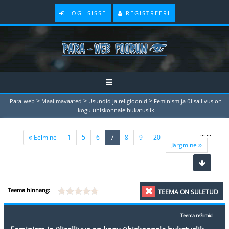
LOGI SISSE
REGISTREERI
>
>
>
Para-web
Maailmavaated
Usundid ja religioonid
Feminism ja ülisallivus on
kogu ühiskonnale hukatuslik
...
...
(current)
Eelmine
1
5
6
7
8
9
20
Järgmine
Teema hinnang:
TEEMA ON SULETUD
Teema režiimid