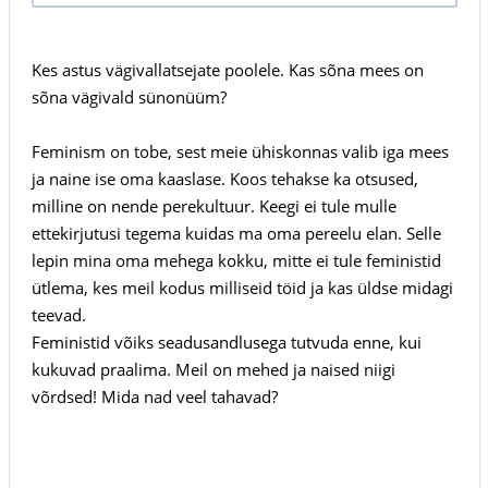
Kes astus vägivallatsejate poolele. Kas sõna mees on
sõna vägivald sünonüüm?
Feminism on tobe, sest meie ühiskonnas valib iga mees
ja naine ise oma kaaslase. Koos tehakse ka otsused,
milline on nende perekultuur. Keegi ei tule mulle
ettekirjutusi tegema kuidas ma oma pereelu elan. Selle
lepin mina oma mehega kokku, mitte ei tule feministid
ütlema, kes meil kodus milliseid töid ja kas üldse midagi
teevad.
Feministid võiks seadusandlusega tutvuda enne, kui
kukuvad praalima. Meil on mehed ja naised niigi
võrdsed! Mida nad veel tahavad?