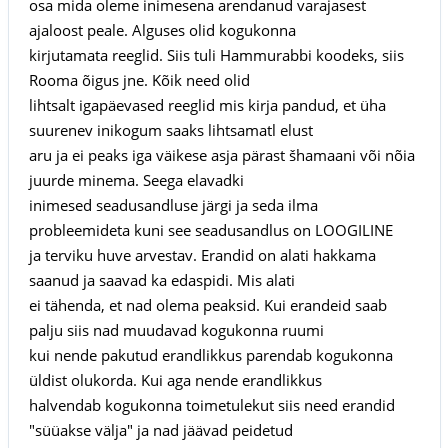
osa mida oleme inimesena arendanud varajasest
ajaloost peale. Alguses olid kogukonna
kirjutamata reeglid. Siis tuli Hammurabbi koodeks, siis
Rooma õigus jne. Kõik need olid
lihtsalt igapäevased reeglid mis kirja pandud, et üha
suurenev inikogum saaks lihtsamatl elust
aru ja ei peaks iga väikese asja pärast šhamaani või nõia
juurde minema. Seega elavadki
inimesed seadusandluse järgi ja seda ilma
probleemideta kuni see seadusandlus on LOOGILINE
ja terviku huve arvestav. Erandid on alati hakkama
saanud ja saavad ka edaspidi. Mis alati
ei tähenda, et nad olema peaksid. Kui erandeid saab
palju siis nad muudavad kogukonna ruumi
kui nende pakutud erandlikkus parendab kogukonna
üldist olukorda. Kui aga nende erandlikkus
halvendab kogukonna toimetulekut siis need erandid
"süüakse välja" ja nad jäävad peidetud