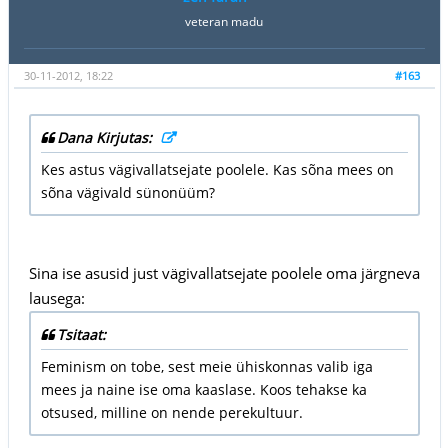
veteran madu
30-11-2012, 18:22
#163
Dana Kirjutas:
Kes astus vägivallatsejate poolele. Kas sõna mees on
sõna vägivald sünonüüm?
Sina ise asusid just vägivallatsejate poolele oma järgneva
lausega:
Tsitaat:
Feminism on tobe, sest meie ühiskonnas valib iga
mees ja naine ise oma kaaslase. Koos tehakse ka
otsused, milline on nende perekultuur.