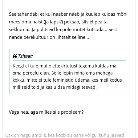
See tähendab, et kui naaber näeb ja kuuleb kuidas mõni
mees oma naist (ja lapsi?) peksab, siis ei pea ta
sekkuma...Ja politseid ka pole mõtet kutsuda... Sest
nende perekultuur on lihtsalt selline...
Tsitaat:
Keegi ei tule mulle ettekirjutusi tegema kuidas ma
oma pereelu elan. Selle lepin mina oma mehega
kokku, mitte ei tule feministid ütlema, kes meil kodus
milliseid töid ja kas üldse midagi teevad.
Väga hea, aga milles siis probleem?
Usk on nagu ämblik, kes koob su pähe võrgu, kuhu jäävad