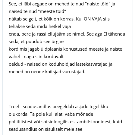
See, et läbi aegade on mehed teinud "naiste töid" ja
naised teinud "meeste töid"
näitab selgelt, et kõik on korras. Kui ON VAJA siis
tehakse seda mida hetkel vaja
enda, pere ja rassi ellujäämise nimel. See aga EI tähenda
seda, et puudub see ürgne
kord mis jagab üldplaanis kohustused meeste ja naiste
vahel - nagu siin korduvalt
öeldud - naised on koduhoidjad lastekasvatajad ja
mehed on nende kaitsjad varustajad.
Treel - seadusandlus peegeldab asjade tegelikku
olukorda. Ta pole küll alati vaba mõnede
poliitilistest või sotsioloogilistest ambitsioonidest, kuid
seadusandlus on sisuliselt meie see