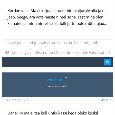
Kordan veel. Ma ei kirjuta sinu feminismijurale alla ja nii
jääb. Seega, ära võta naiste nimel sõna, sest mina olen
ka naine ja minu nimel sellist lolli juttu pole mõtet ajada.
Sina ei juhi, Sind juhitakse. Küsimus on, kes Sind juhib!
NB! Ära lolliga vaidle, muidu ei tee inimesed teie vahel vahet!
zen faran
veteran madu
30-11-2012, 17:53
#155
Dana: "Mina ei tea küll ühtki kassi keda oleks kuskil