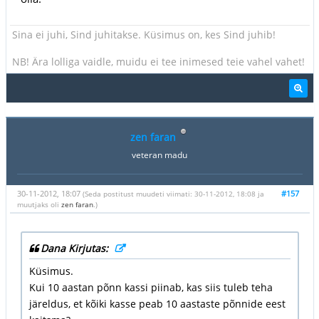
Sina ei juhi, Sind juhitakse. Küsimus on, kes Sind juhib!
NB! Ära lolliga vaidle, muidu ei tee inimesed teie vahel vahet!
zen faran
veteran madu
30-11-2012, 18:07
#157
(Seda postitust muudeti viimati: 30-11-2012, 18:08 ja
muutjaks oli
zen faran
.)
Dana Kirjutas:
Küsimus.
Kui 10 aastan põnn kassi piinab, kas siis tuleb teha
järeldus, et kõiki kasse peab 10 aastaste põnnide eest