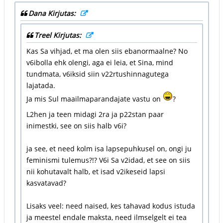
Dana Kirjutas:
Treel Kirjutas:
Kas Sa vihjad, et ma olen siis ebanormaalne? No
v6ibolla ehk olengi, aga ei leia, et Sina, mind
tundmata, v6iksid siin v22rtushinnagutega
lajatada.
Ja mis Sul maailmaparandajate vastu on
?
L2hen ja teen midagi 2ra ja p22stan paar
inimestki, see on siis halb v6i?
ja see, et need kolm isa lapsepuhkusel on, ongi ju
feminismi tulemus?!? V6i Sa v2idad, et see on siis
nii kohutavalt halb, et isad v2ikeseid lapsi
kasvatavad?
Lisaks veel: need naised, kes tahavad kodus istuda
ja meestel endale maksta, need ilmselgelt ei tea