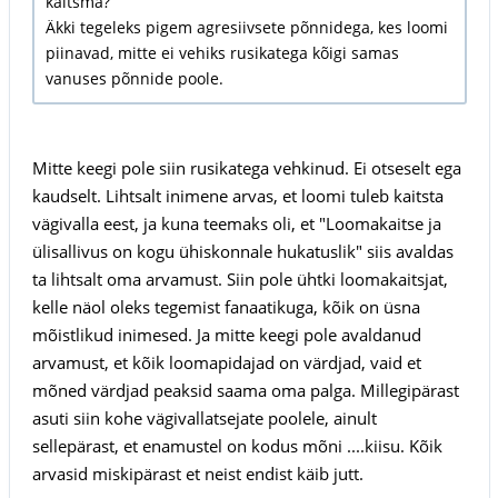
kaitsma?
Äkki tegeleks pigem agresiivsete põnnidega, kes loomi
piinavad, mitte ei vehiks rusikatega kõigi samas
vanuses põnnide poole.
Mitte keegi pole siin rusikatega vehkinud. Ei otseselt ega
kaudselt. Lihtsalt inimene arvas, et loomi tuleb kaitsta
vägivalla eest, ja kuna teemaks oli, et "Loomakaitse ja
ülisallivus on kogu ühiskonnale hukatuslik" siis avaldas
ta lihtsalt oma arvamust. Siin pole ühtki loomakaitsjat,
kelle näol oleks tegemist fanaatikuga, kõik on üsna
mõistlikud inimesed. Ja mitte keegi pole avaldanud
arvamust, et kõik loomapidajad on värdjad, vaid et
mõned värdjad peaksid saama oma palga. Millegipärast
asuti siin kohe vägivallatsejate poolele, ainult
sellepärast, et enamustel on kodus mõni ....kiisu. Kõik
arvasid miskipärast et neist endist käib jutt.