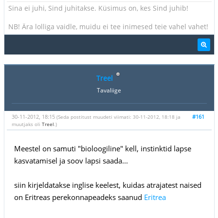
Sina ei juhi, Sind juhitakse. Küsimus on, kes Sind juhib!
NB! Ära lolliga vaidle, muidu ei tee inimesed teie vahel vahet!
Treel
Tavaliige
30-11-2012, 18:15
#161
(Seda postitust muudeti viimati: 30-11-2012, 18:18 ja
muutjaks oli
Treel
.)
Meestel on samuti "bioloogiline" kell, instinktid lapse
kasvatamisel ja soov lapsi saada...
siin kirjeldatakse inglise keelest, kuidas atrajatest naised
on Eritreas perekonnapeadeks saanud
Eritrea