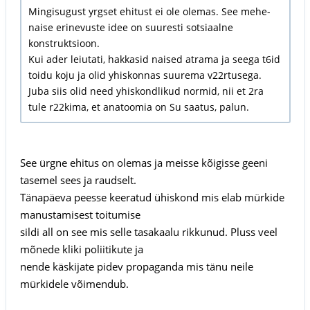
Mingisugust yrgset ehitust ei ole olemas. See mehe-
naise erinevuste idee on suuresti sotsiaalne
konstruktsioon.
Kui ader leiutati, hakkasid naised atrama ja seega t6id
toidu koju ja olid yhiskonnas suurema v22rtusega.
Juba siis olid need yhiskondlikud normid, nii et 2ra
tule r22kima, et anatoomia on Su saatus, palun.
See ürgne ehitus on olemas ja meisse kõigisse geeni
tasemel sees ja raudselt.
Tänapäeva peesse keeratud ühiskond mis elab mürkide
manustamisest toitumise
sildi all on see mis selle tasakaalu rikkunud. Pluss veel
mõnede kliki poliitikute ja
nende käskijate pidev propaganda mis tänu neile
mürkidele võimendub.