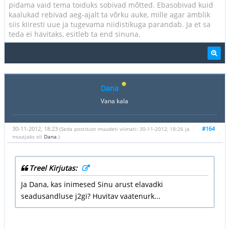
pidama vaid tema toiduks sobivad mõtted. Ebasobivad kuid
kaalukad rebivad aeg-ajalt ta võrku auke, mille agar ämblik
siis kiiresti uue ja tugevama niidistikuga parandab. Ja et sa
teda ei hävitaks, esitleb ta end sinuna.
Dana
Vana kala
30-11-2012, 18:23
#164
(Seda postitust muudeti viimati: 30-11-2012, 18:26 ja
muutjaks oli
Dana
.)
Treel Kirjutas:
Ja Dana, kas inimesed Sinu arust elavadki
seadusandluse j2gi? Huvitav vaatenurk...