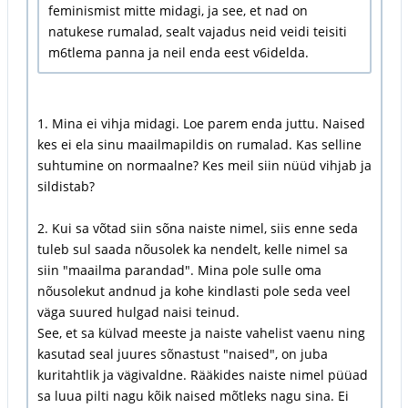
feminismist mitte midagi, ja see, et nad on
natukese rumalad, sealt vajadus neid veidi teisiti
m6tlema panna ja neil enda eest v6idelda.
1. Mina ei vihja midagi. Loe parem enda juttu. Naised
kes ei ela sinu maailmapildis on rumalad. Kas selline
suhtumine on normaalne? Kes meil siin nüüd vihjab ja
sildistab?
2. Kui sa võtad siin sõna naiste nimel, siis enne seda
tuleb sul saada nõusolek ka nendelt, kelle nimel sa
siin "maailma parandad". Mina pole sulle oma
nõusolekut andnud ja kohe kindlasti pole seda veel
väga suured hulgad naisi teinud.
See, et sa külvad meeste ja naiste vahelist vaenu ning
kasutad seal juures sõnastust "naised", on juba
kuritahtlik ja vägivaldne. Rääkides naiste nimel püüad
sa luua pilti nagu kõik naised mõtleks nagu sina. Ei