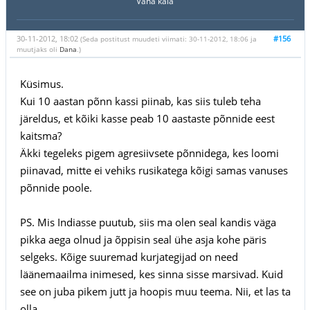
Vana kala
30-11-2012, 18:02
#156
(Seda postitust muudeti viimati: 30-11-2012, 18:06 ja
muutjaks oli
Dana
.)
Küsimus.
Kui 10 aastan põnn kassi piinab, kas siis tuleb teha
järeldus, et kõiki kasse peab 10 aastaste põnnide eest
kaitsma?
Äkki tegeleks pigem agresiivsete põnnidega, kes loomi
piinavad, mitte ei vehiks rusikatega kõigi samas vanuses
põnnide poole.
PS. Mis Indiasse puutub, siis ma olen seal kandis väga
pikka aega olnud ja õppisin seal ühe asja kohe päris
selgeks. Kõige suuremad kurjategijad on need
läänemaailma inimesed, kes sinna sisse marsivad. Kuid
see on juba pikem jutt ja hoopis muu teema. Nii, et las ta
olla.