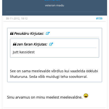
veteran madu
30-11-2012, 18:12
#159
Pesukäru Kirjutas:
zen faran Kirjutas:
Jutt kassidest
See on sama meelevalde võrdlus kui vaadelda ööklubi
lihaturuna. Seda võib muidugi teha soovikorral.
Sinu arvamus on minu meelest meelevaldne.