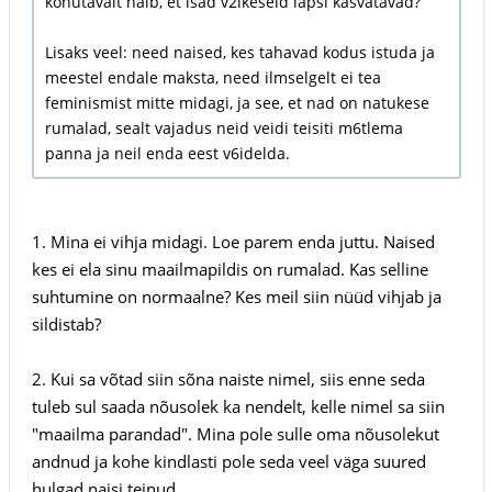
kohutavalt halb, et isad v2ikeseid lapsi kasvatavad?
Lisaks veel: need naised, kes tahavad kodus istuda ja
meestel endale maksta, need ilmselgelt ei tea
feminismist mitte midagi, ja see, et nad on natukese
rumalad, sealt vajadus neid veidi teisiti m6tlema
panna ja neil enda eest v6idelda.
1. Mina ei vihja midagi. Loe parem enda juttu. Naised
kes ei ela sinu maailmapildis on rumalad. Kas selline
suhtumine on normaalne? Kes meil siin nüüd vihjab ja
sildistab?
2. Kui sa võtad siin sõna naiste nimel, siis enne seda
tuleb sul saada nõusolek ka nendelt, kelle nimel sa siin
"maailma parandad". Mina pole sulle oma nõusolekut
andnud ja kohe kindlasti pole seda veel väga suured
hulgad naisi teinud.