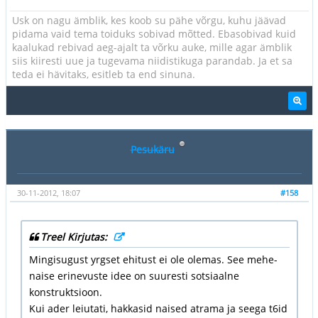
Usk on nagu ämblik, kes koob su pähe võrgu, kuhu jäävad
pidama vaid tema toiduks sobivad mõtted. Ebasobivad kuid
kaalukad rebivad aeg-ajalt ta võrku auke, mille agar ämblik
siis kiiresti uue ja tugevama niidistikuga parandab. Ja et sa
teda ei hävitaks, esitleb ta end sinuna.
Pesukäru
30-11-2012, 18:07
#158
Treel Kirjutas:
Mingisugust yrgset ehitust ei ole olemas. See mehe-
naise erinevuste idee on suuresti sotsiaalne
konstruktsioon.
Kui ader leiutati, hakkasid naised atrama ja seega t6id