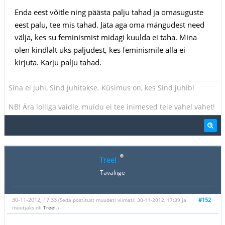
Enda eest võitle ning päästa palju tahad ja omasuguste
eest palu, tee mis tahad. Jäta aga oma mängudest need
välja, kes su feminismist midagi kuulda ei taha. Mina
olen kindlalt üks paljudest, kes feminismile alla ei
kirjuta. Karju palju tahad.
Sina ei juhi, Sind juhitakse. Küsimus on, kes Sind juhib!
NB! Ära lolliga vaidle, muidu ei tee inimesed teie vahel vahet!
Treel
Tavaliige
30-11-2012, 17:33
#152
(Seda postitust muudeti viimati: 30-11-2012, 17:39 ja
muutjaks oli
Treel
.)