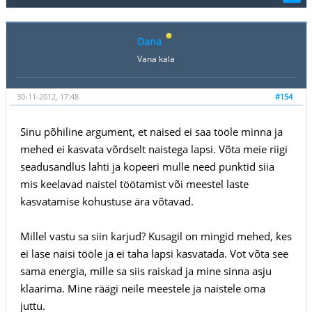
Dana
Vana kala
30-11-2012, 17:48
#154
Sinu põhiline argument, et naised ei saa tööle minna ja
mehed ei kasvata võrdselt naistega lapsi. Võta meie riigi
seadusandlus lahti ja kopeeri mulle need punktid siia
mis keelavad naistel töötamist või meestel laste
kasvatamise kohustuse ära võtavad.
Millel vastu sa siin karjud? Kusagil on mingid mehed, kes
ei lase naisi tööle ja ei taha lapsi kasvatada. Vot võta see
sama energia, mille sa siis raiskad ja mine sinna asju
klaarima. Mine räägi neile meestele ja naistele oma
juttu.