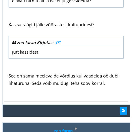
elavad hirmu all ja ise ei julge v6idelda?
Kas sa räägid jälle võõrastest kultuuridest?
zen faran Kirjutas:
Jutt kassidest
See on sama meelevalde võrdlus kui vaadelda ööklubi
lihaturuna. Seda võib muidugi teha soovikorral.
zen faran