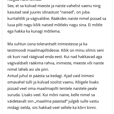
See, et sa külvad meeste ja naiste vahelist vaenu ning
kasutad seal juures sõnastust "naised", on juba
kuritahtlik ja vägivaldne. Rääkides naiste nimel püüad sa
luua pilti nagu kõik naised mõtleks nagu sina. Ei mõtle
ega hakka ka kunagi mõtlema.
Ma suhtun üsna tolerantselt inimestesse ja ka
teistmoodi maailmapiltidesse. Kõik on minu silmis seni
ok kuni nad räägivad enda eest. Kui nad hakkavad aga
vägivaldselt rääkima rahva, inimeste, meeste või naiste
nimel läheb asi üle piiri.
Antud juhul ei päästa sa kedagi. Ajad vaid inimesi
omavahel tülli ja külvad soolist vaenu. Kõigele lisaks
püüad veel oma maailmapilti teistele naistele peale
suruda. Lisaks veel. Kui mõni naine, kelle nimel sa
väidetavalt siin „maailma päästad“ julgeb sulle vastu
midagi öelda, siis hakkad veel sellele ka kõrri kinni.