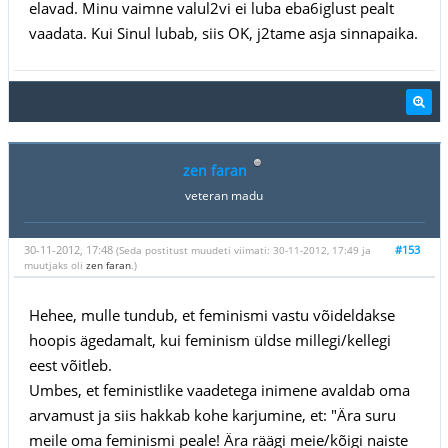
elavad. Minu vaimne valul2vi ei luba eba6iglust pealt
vaadata. Kui Sinul lubab, siis OK, j2tame asja sinnapaika.
zen faran
veteran madu
30-11-2012, 17:48
#153
(Seda postitust muudeti viimati: 30-11-2012, 17:49 ja
muutjaks oli
zen faran
.)
Hehee, mulle tundub, et feminismi vastu võideldakse
hoopis ägedamalt, kui feminism üldse millegi/kellegi
eest võitleb.
Umbes, et feministlike vaadetega inimene avaldab oma
arvamust ja siis hakkab kohe karjumine, et: "Ära suru
meile oma feminismi peale! Ära räägi meie/kõigi naiste