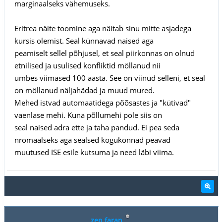
marginaalseks vähemuseks.
Eritrea näite toomine aga näitab sinu mitte asjadega
kursis olemist. Seal künnavad naised aga
peamiselt sellel põhjusel, et seal piirkonnas on olnud
etnilised ja usulised konfliktid möllanud nii
umbes viimased 100 aasta. See on viinud selleni, et seal
on möllanud näljahädad ja muud mured.
Mehed istvad automaatidega põõsastes ja "kütivad"
vaenlase mehi. Kuna põllumehi pole siis on
seal naised adra ette ja taha pandud. Ei pea seda
nromaalseks aga sealsed kogukonnad peavad
muutused ISE esile kutsuma ja need läbi viima.
zen faran