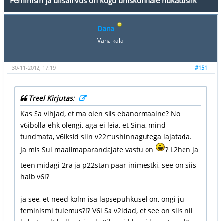
Feminism ja ülisallivus on kogu ühiskonnale hukatuslik
Dana
Vana kala
30-11-2012, 17:19
#151
Treel Kirjutas:
Kas Sa vihjad, et ma olen siis ebanormaalne? No
v6ibolla ehk olengi, aga ei leia, et Sina, mind
tundmata, v6iksid siin v22rtushinnagutega lajatada.
Ja mis Sul maailmaparandajate vastu on
? L2hen ja
teen midagi 2ra ja p22stan paar inimestki, see on siis
halb v6i?
ja see, et need kolm isa lapsepuhkusel on, ongi ju
feminismi tulemus?!? V6i Sa v2idad, et see on siis nii