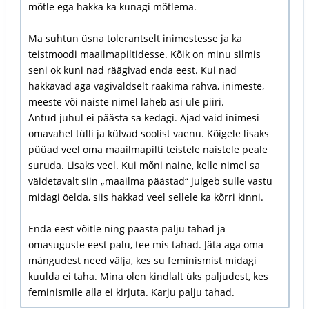
mõtle ega hakka ka kunagi mõtlema.
Ma suhtun üsna tolerantselt inimestesse ja ka
teistmoodi maailmapiltidesse. Kõik on minu silmis
seni ok kuni nad räägivad enda eest. Kui nad
hakkavad aga vägivaldselt rääkima rahva, inimeste,
meeste või naiste nimel läheb asi üle piiri.
Antud juhul ei päästa sa kedagi. Ajad vaid inimesi
omavahel tülli ja külvad soolist vaenu. Kõigele lisaks
püüad veel oma maailmapilti teistele naistele peale
suruda. Lisaks veel. Kui mõni naine, kelle nimel sa
väidetavalt siin „maailma päästad“ julgeb sulle vastu
midagi öelda, siis hakkad veel sellele ka kõrri kinni.
Enda eest võitle ning päästa palju tahad ja
omasuguste eest palu, tee mis tahad. Jäta aga oma
mängudest need välja, kes su feminismist midagi
kuulda ei taha. Mina olen kindlalt üks paljudest, kes
feminismile alla ei kirjuta. Karju palju tahad.