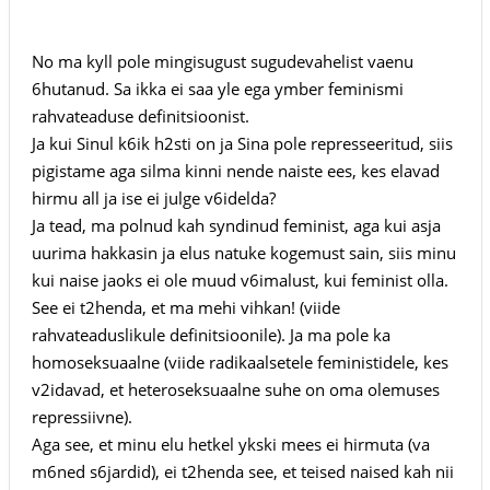
No ma kyll pole mingisugust sugudevahelist vaenu
6hutanud. Sa ikka ei saa yle ega ymber feminismi
rahvateaduse definitsioonist.
Ja kui Sinul k6ik h2sti on ja Sina pole represseeritud, siis
pigistame aga silma kinni nende naiste ees, kes elavad
hirmu all ja ise ei julge v6idelda?
Ja tead, ma polnud kah syndinud feminist, aga kui asja
uurima hakkasin ja elus natuke kogemust sain, siis minu
kui naise jaoks ei ole muud v6imalust, kui feminist olla.
See ei t2henda, et ma mehi vihkan! (viide
rahvateaduslikule definitsioonile). Ja ma pole ka
homoseksuaalne (viide radikaalsetele feministidele, kes
v2idavad, et heteroseksuaalne suhe on oma olemuses
repressiivne).
Aga see, et minu elu hetkel ykski mees ei hirmuta (va
m6ned s6jardid), ei t2henda see, et teised naised kah nii