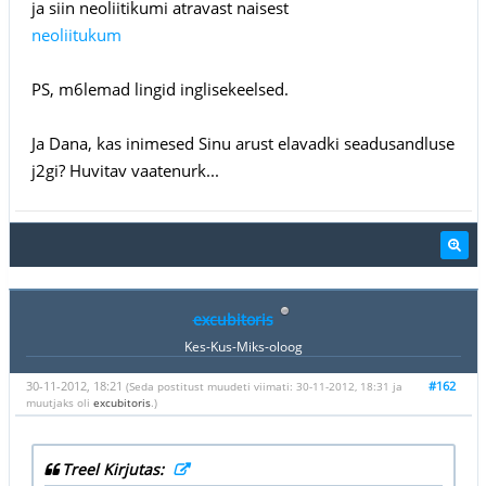
ja siin neoliitikumi atravast naisest
neoliitukum
PS, m6lemad lingid inglisekeelsed.
Ja Dana, kas inimesed Sinu arust elavadki seadusandluse
j2gi? Huvitav vaatenurk...
excubitoris
Kes-Kus-Miks-oloog
30-11-2012, 18:21
#162
(Seda postitust muudeti viimati: 30-11-2012, 18:31 ja
muutjaks oli
excubitoris
.)
Treel Kirjutas: