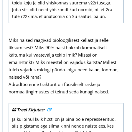
toidu koju ja olid yhiskonnas suurema v22rtusega.
Juba siis olid need yhiskondlikud normid, nii et 2ra
tule r22kima, et anatoomia on Su saatus, palun.
Miks naised räägivad bioloogilisest kellast ja selle
tiksumisest? Miks 90% naisi hakkab kummaliselt
käituma kui vaatevälja tekib imik? Misasi on
emainstinkt? Miks meestel on vajadus kaitsta? Millest
tuleb vajadus midagi püüda- olgu need kalad, loomad,
naised või raha?
Adradtöö enne traktorit oli füüsiliselt raske ja
normaaltingimustes ei teinud seda kunagi naised.
Treel Kirjutas:
Ja kui Sinul k6ik h2sti on ja Sina pole represseeritud,
siis pigistame aga silma kinni nende naiste ees, kes