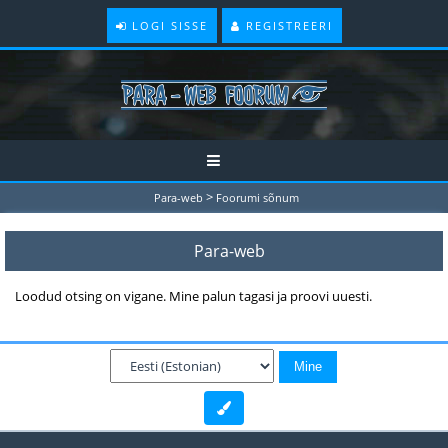
LOGI SISSE
REGISTREERI
>
Para-web
Foorumi sõnum
Para-web
Loodud otsing on vigane. Mine palun tagasi ja proovi uuesti.