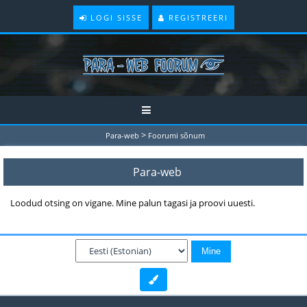
LOGI SISSE
REGISTREERI
>
Para-web
Foorumi sõnum
Para-web
Loodud otsing on vigane. Mine palun tagasi ja proovi uuesti.