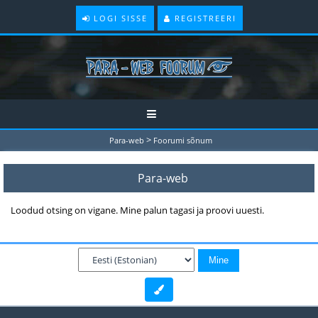
LOGI SISSE
REGISTREERI
>
Para-web
Foorumi sõnum
Para-web
Loodud otsing on vigane. Mine palun tagasi ja proovi uuesti.