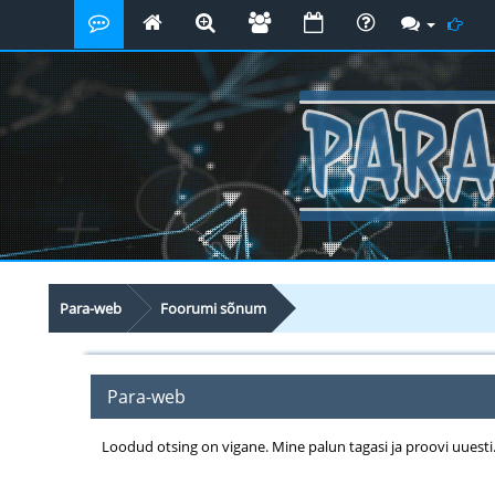
Para-web
Foorumi sõnum
Para-web
Loodud otsing on vigane. Mine palun tagasi ja proovi uuesti