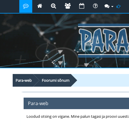
Para-web
Foorumi sõnum
Para-web
Loodud otsing on vigane. Mine palun tagasi ja proovi uuesti