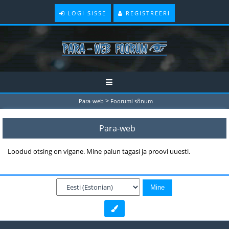
LOGI SISSE
REGISTREERI
>
Para-web
Foorumi sõnum
Para-web
Loodud otsing on vigane. Mine palun tagasi ja proovi uuesti.