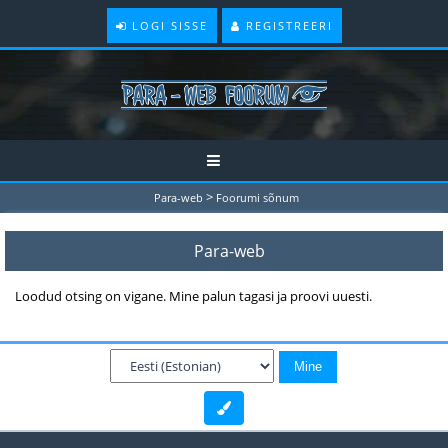
LOGI SISSE
REGISTREERI
>
Para-web
Foorumi sõnum
Para-web
Loodud otsing on vigane. Mine palun tagasi ja proovi uuesti.