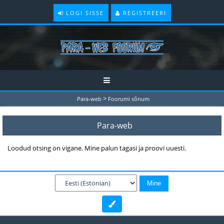
LOGI SISSE
REGISTREERI
>
Para-web
Foorumi sõnum
Para-web
Loodud otsing on vigane. Mine palun tagasi ja proovi uuesti.