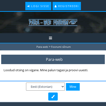
LOGI SISSE
REGISTREERI
>
Para-web
Foorumi sõnum
Para-web
Loodud otsing on vigane. Mine palun tagasi ja proovi uuesti.