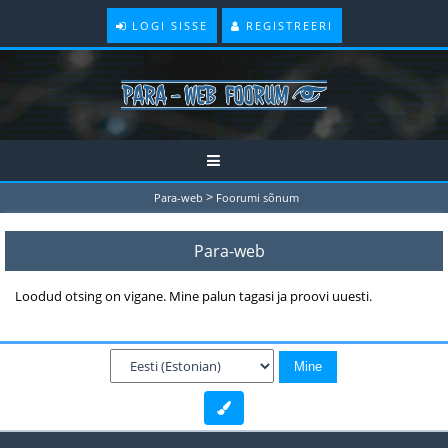
LOGI SISSE
REGISTREERI
>
Para-web
Foorumi sõnum
Para-web
Loodud otsing on vigane. Mine palun tagasi ja proovi uuesti.