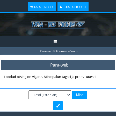
LOGI SISSE
REGISTREERI
>
Para-web
Foorumi sõnum
Para-web
Loodud otsing on vigane. Mine palun tagasi ja proovi uuesti.