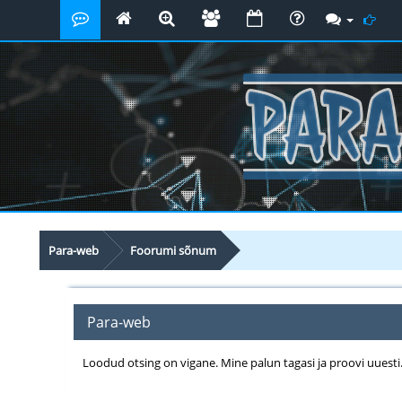
Para-web
Foorumi sõnum
Para-web
Loodud otsing on vigane. Mine palun tagasi ja proovi uuesti